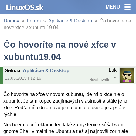
MENU
Domov
Fórum
Aplikácie & Desktop
Čo hovoríte na
nové xfce v xubuntu19.04
Čo hovoríte na nové xfce v
xubuntu19.04
Luki
Sekcia
:
Aplikácie & Desktop
12.05.2019 | 12:16
Návštevník
Čo hovoríte na xfce v novom xubuntu, ide mi o xfce nie o
xubuntu. Je tam kopec zaujímavých vlastnosti a stále je to
xfce. Podľa mňa dizajnovo je na tomto lepšie a je aj stále
rýchle.
Nechcem robiť reklamu len také zamyslenie skúšal som
gnome Shell v mainline Ubuntu a tiež aj najnovší zorin ale