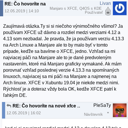
Livan
RE: Čo hovoríte na nové xfce v xubuntu19.04
Manjaro s XFCE, Q4OS s KDE
12.05.2019 | 14:10
Používateľ
Zaujímavá otázka.Ty si si niečoho výnimočného všimol? Ja
používam XFCE už dávno a rozdiel medzi verziami 4.12 a
4.13 som nezbadal. Je pravda, že ja používam verziu 4.13.3
na Arch Linuxe a Manjare ale to by malo byť v tomto
prípade, keďže sa bavíme o XFCE, jedno. Vzhľad sa mi
najviacej páči na Manjare ale to je dané predvoleným
nastavením, ktoré má Manjaro graficky vymakané. Ak mám
porovnať vzhľad poslednej verzie 4.13.3 na spomínaných
linuxoch, najviacej sa mi páči na Manjare a najmenej na
Arch linuxe. XFCE v Xubuntu 19.04 je niekde medzi nimi.
Rýchlosť je a doteraz vždy bola OK, kedže XFCE patrí k
ľahkým DE.
PleSaTy
RE: Čo hovoríte na nové xfce v xubuntu19.04
12.05.2019 | 16:02
Návštevník