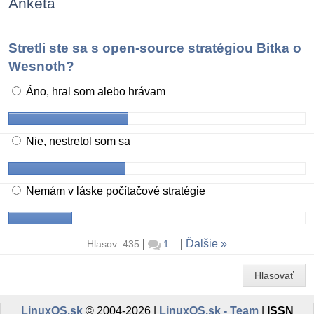
Anketa
Stretli ste sa s open-source stratégiou Bitka o
Wesnoth?
Áno, hral som alebo hrávam
Nie, nestretol som sa
Nemám v láske počítačové stratégie
|
|
Ďalšie
Hlasov: 435
1
Hlasovať
LinuxOS.sk
© 2004-2026 |
LinuxOS.sk - Team
|
ISSN