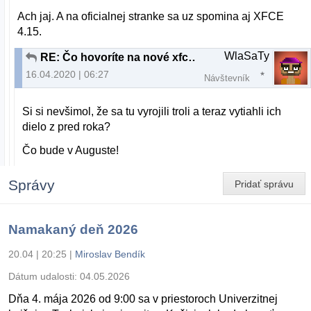
Ach jaj. A na oficialnej stranke sa uz spomina aj XFCE
4.15.
WlaSaTy
RE: Čo hovoríte na nové xfce v xubuntu19.04
16.04.2020 | 06:27
Návštevník
Si si nevšimol, že sa tu vyrojili troli a teraz vytiahli ich
dielo z pred roka?
Čo bude v Auguste!
Správy
Pridať správu
Namakaný deň 2026
20.04 | 20:25
|
Miroslav Bendík
Dátum udalosti:
04.05.2026
Dňa 4. mája 2026 od 9:00 sa v priestoroch Univerzitnej