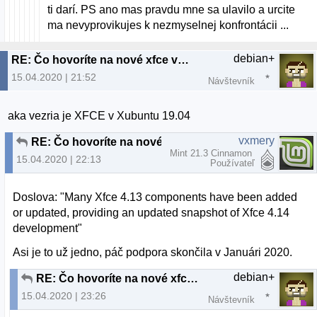
ti darí. PS ano mas pravdu mne sa ulavilo a urcite
ma nevyprovikujes k nezmyselnej konfrontácii ...
debian+
RE: Čo hovoríte na nové xfce v xubuntu19.04
15.04.2020 | 21:52
Návštevník
aka vezria je XFCE v Xubuntu 19.04
vxmery
RE: Čo hovoríte na nové xfce v xubuntu19.04
Mint 21.3 Cinnamon
15.04.2020 | 22:13
Používateľ
Doslova: "Many Xfce 4.13 components have been added
or updated, providing an updated snapshot of Xfce 4.14
development"
Asi je to už jedno, páč podpora skončila v Januári 2020.
debian+
RE: Čo hovoríte na nové xfce v xubuntu19.04
15.04.2020 | 23:26
Návštevník