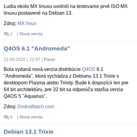
Ludia okolo MX linuxu uvolnili na testovanie prvé ISO MX
linuxu postavené na Debian 13.
Zdroj:
MX linux
|
Nová verzia
2
Q4OS 6.1 "Andromeda"
12.09.2025 | 22:07
|
Pavel
Bola vydaná nová verzia distribúcie
Q4OS
6.1
"Andromeda", ktorá vychádza z Debianu 13.1 Trixie s
desktopom Plasma alebo Trinity. Bude k dispozícii len pre
64 bit architektúru, pre 32 bit sa odporúča staršia verzia
Q4OS 5 "Aquarius".
Zdroj:
DistroWatch.com
|
Nová verzia
6
Debian 13.1 Trixie