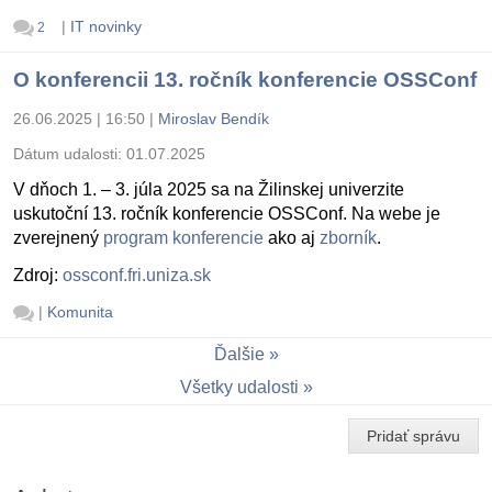
|
IT novinky
2
O konferencii 13. ročník konferencie OSSConf
26.06.2025 | 16:50
|
Miroslav Bendík
Dátum udalosti:
01.07.2025
V dňoch 1. – 3. júla 2025 sa na Žilinskej univerzite
uskutoční 13. ročník konferencie OSSConf. Na webe je
zverejnený
program konferencie
ako aj
zborník
.
Zdroj:
ossconf.fri.uniza.sk
|
Komunita
Ďalšie
Všetky udalosti
Pridať správu