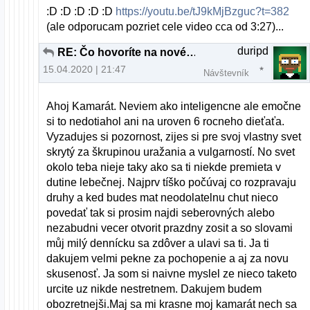
:D :D :D :D :D
https://youtu.be/tJ9kMjBzguc?t=382
(ale odporucam pozriet cele video cca od 3:27)...
duripd
RE: Čo hovoríte na nové xfce v xubuntu19.04
15.04.2020 | 21:47
Návštevník
Ahoj Kamarát. Neviem ako inteligencne ale emočne
si to nedotiahol ani na uroven 6 rocneho dieťaťa.
Vyzadujes si pozornost, zijes si pre svoj vlastny svet
skrytý za škrupinou uražania a vulgarností. No svet
okolo teba nieje taky ako sa ti niekde premieta v
dutine lebečnej. Najprv tíško počúvaj co rozpravaju
druhy a ked budes mat neodolatelnu chut nieco
povedať tak si prosim najdi seberovných alebo
nezabudni vecer otvorit prazdny zosit a so slovami
můj milý dennícku sa zdôver a ulavi sa ti. Ja ti
dakujem velmi pekne za pochopenie a aj za novu
skusenosť. Ja som si naivne myslel ze nieco taketo
urcite uz nikde nestretnem. Dakujem budem
obozretnejši.Maj sa mi krasne moj kamarát nech sa