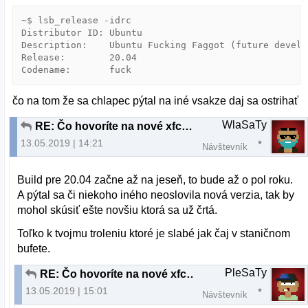
~$ lsb_release -idrc

Distributor ID: Ubuntu

Description:    Ubuntu Fucking Faggot (future develo
Release:        20.04

Codename:       fuck
čo na tom že sa chlapec pýtal na iné vsakze daj sa ostrihať
WlaSaTy
RE: Čo hovoríte na nové xfce v xubuntu19.04
13.05.2019 | 14:21
Návštevník
Build pre 20.04 začne až na jeseň, to bude až o pol roku.
A pýtal sa či niekoho iného neoslovila nová verzia, tak by
mohol skúsiť ešte novšiu ktorá sa už črtá.
Toľko k tvojmu troleniu ktoré je slabé jak čaj v staničnom
bufete.
PleSaTy
RE: Čo hovoríte na nové xfce v xubuntu19.04
13.05.2019 | 15:01
Návštevník