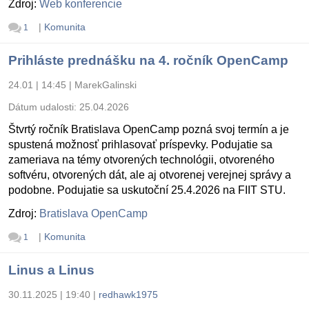
Zdroj:
Web konferencie
|
Komunita
1
Prihláste prednášku na 4. ročník OpenCamp
24.01 | 14:45
|
MarekGalinski
Dátum udalosti:
25.04.2026
Štvrtý ročník Bratislava OpenCamp pozná svoj termín a je
spustená možnosť prihlasovať príspevky. Podujatie sa
zameriava na témy otvorených technológii, otvoreného
softvéru, otvorených dát, ale aj otvorenej verejnej správy a
podobne. Podujatie sa uskutoční 25.4.2026 na FIIT STU.
Zdroj:
Bratislava OpenCamp
|
Komunita
1
Linus a Linus
30.11.2025 | 19:40
|
redhawk1975