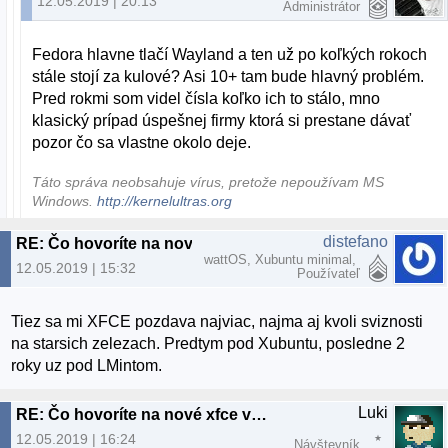
12.05.2019 | 20:13
Administrátor
Fedora hlavne tlačí Wayland a ten už po koľkých rokoch
stále stojí za kulové? Asi 10+ tam bude hlavný problém.
Pred rokmi som videl čísla koľko ich to stálo, mno
klasický prípad úspešnej firmy ktorá si prestane dávať
pozor čo sa vlastne okolo deje.
Táto správa neobsahuje vírus, pretože nepoužívam MS
Windows.
http://kernelultras.org
distefano
RE: Čo hovoríte na nové xfce v xubuntu19.04
wattOS, Xubuntu minimal,
12.05.2019 | 15:32
Používateľ
Tiez sa mi XFCE pozdava najviac, najma aj kvoli sviznosti
na starsich zelezach. Predtym pod Xubuntu, posledne 2
roky uz pod LMintom.
Luki
RE: Čo hovoríte na nové xfce v xubuntu19.04
12.05.2019 | 16:24
Návštevník