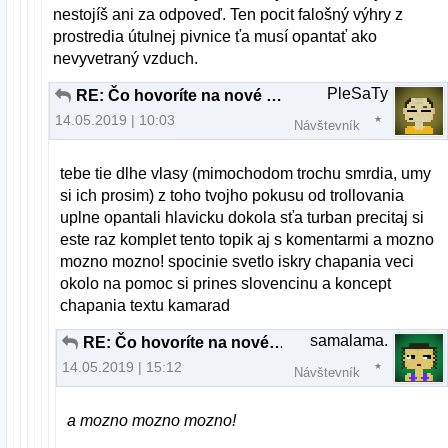
nestojíš ani za odpoveď. Ten pocit falošný výhry z
prostredia útulnej pivnice ťa musí opantať ako
nevyvetraný vzduch.
PleSaTy
RE: Čo hovoríte na nové xfce v xubuntu19.04
14.05.2019 | 10:03
Návštevník
tebe tie dlhe vlasy (mimochodom trochu smrdia, umy
si ich prosim) z toho tvojho pokusu od trollovania
uplne opantali hlavicku dokola sťa turban precitaj si
este raz komplet tento topik aj s komentarmi a mozno
mozno mozno! spocinie svetlo iskry chapania veci
okolo na pomoc si prines slovencinu a koncept
chapania textu kamarad
samalama.
RE: Čo hovoríte na nové xfce v xubuntu19.04
14.05.2019 | 15:12
Návštevník
a mozno mozno mozno!