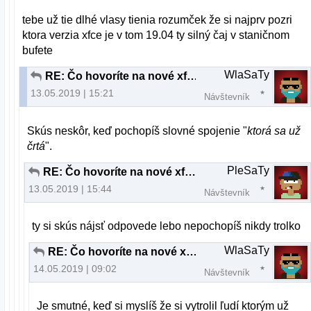
tebe už tie dlhé vlasy tienia rozumček že si najprv pozri
ktora verzia xfce je v tom 19.04 ty silný čaj v staničnom
bufete
WlaSaTy
RE: Čo hovoríte na nové xfce v xubuntu19.04
13.05.2019 | 15:21
Návštevník
Skús neskôr, keď pochopíš slovné spojenie "
ktorá sa už
črtá
".
PleSaTy
RE: Čo hovoríte na nové xfce v xubuntu19.04
13.05.2019 | 15:44
Návštevník
ty si skús nájsť odpovede lebo nepochopíš nikdy trolko
WlaSaTy
RE: Čo hovoríte na nové xfce v xubuntu19.04
14.05.2019 | 09:02
Návštevník
Je smutné, keď si myslíš že si vytrolil ľudí ktorým už