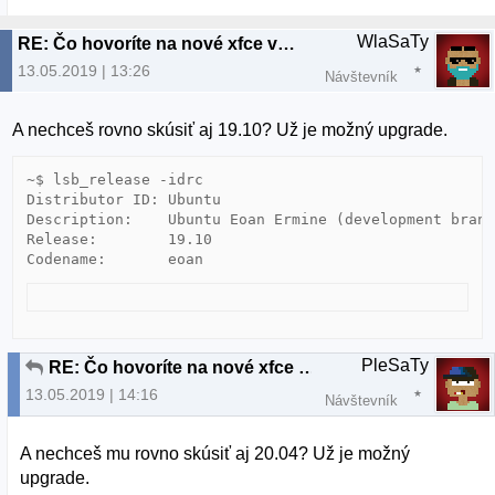
WlaSaTy
RE: Čo hovoríte na nové xfce v xubuntu19.04
13.05.2019 | 13:26
Návštevník
A nechceš rovno skúsiť aj 19.10? Už je možný upgrade.
~$ lsb_release -idrc

Distributor ID: Ubuntu

Description:    Ubuntu Eoan Ermine (development branc
Release:        19.10

PleSaTy
RE: Čo hovoríte na nové xfce v xubuntu19.04
13.05.2019 | 14:16
Návštevník
A nechceš mu rovno skúsiť aj 20.04? Už je možný
upgrade.