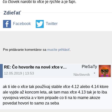
čo človek narobí to xfce je rýchle a je fajn.
Zdieľať
Facebook
Twitter
Pre pridávanie komentárov sa
musíte prihlásiť
.
PleSaTy
RE: Čo hovoríte na nové xfce v xubuntu19.04
12.05.2019 | 13:53
Návštevník
ak ti ide o xfce tak používaj stable xfce 4.12 alebo 4.14 ktore
ale vyjde až koncom leta, ak tam mas xfce 4.13 tak je to iba
vyvojova verzia a v tom pripade co ti na to mame akoze
povedat hovori to samo za seba