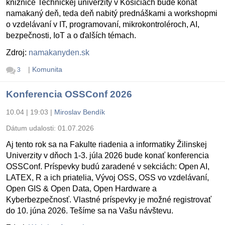
knižnice Technickej univerzity v Košiciach bude konať
namakaný deň, teda deň nabitý prednáškami a workshopmi
o vzdelávaní v IT, programovaní, mikrokontroléroch, AI,
bezpečnosti, IoT a o ďalších témach.
Zdroj:
namakanyden.sk
|
Komunita
3
Konferencia OSSConf 2026
10.04 | 19:03
|
Miroslav Bendík
Dátum udalosti:
01.07.2026
Aj tento rok sa na Fakulte riadenia a informatiky Žilinskej
Univerzity v dňoch 1-3. júla 2026 bude konať konferencia
OSSConf. Príspevky budú zaradené v sekciách: Open AI,
LATEX, R a ich priatelia, Vývoj OSS, OSS vo vzdelávaní,
Open GIS & Open Data, Open Hardware a
Kyberbezpečnosť. Vlastné príspevky je možné registrovať
do 10. júna 2026. Tešíme sa na Vašu návštevu.