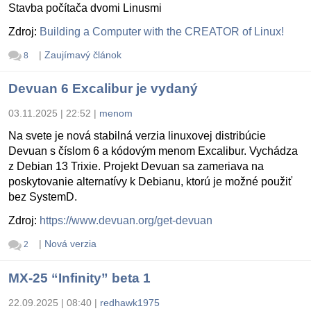
Stavba počítača dvomi Linusmi
Zdroj:
Building a Computer with the CREATOR of Linux!
|
Zaujímavý článok
8
Devuan 6 Excalibur je vydaný
03.11.2025 | 22:52
|
menom
Na svete je nová stabilná verzia linuxovej distribúcie
Devuan s číslom 6 a kódovým menom Excalibur. Vychádza
z Debian 13 Trixie. Projekt Devuan sa zameriava na
poskytovanie alternatívy k Debianu, ktorú je možné použiť
bez SystemD.
Zdroj:
https://www.devuan.org/get-devuan
|
Nová verzia
2
MX-25 “Infinity” beta 1
22.09.2025 | 08:40
|
redhawk1975