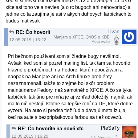
ked si si nevsimol rozdiel medzi 4.12 a develop 4.13 tak o
xfce asi toho vela nevies (a o rc bugoch ani nehovoriac) a
jedine co ta zaujima je asi v akych duhovych farbickach to
budes mat vsak
Livan
RE: Čo hovoríte na nové xfce v xubuntu19.04
Manjaro s XFCE, Q4OS s KDE
12.05.2019 | 16:22
Používateľ
Pri bežnom používaní som si žiadne bugy nevšimol.
Avšak, keď som si pozrel mailing list, tak tam sa hovorilo
hlavne o problémoch na Fedore, ktorú nepoužívam a
naopak na Manjare ani na Arch linuxe problémy
nezaznamenali, takže to zrejme bol skôr problém
maintainerov Fedory, než samotného XFCE. A čo sa týka
farbičiek, tak áno pre mňa je aj vzhľad dôležitý, najmä, ak
ma to nič nestojí. Istotne sa lepšie robí na DE, ktoré dobre
vyzerá. Na auto si predsa tiež ľudia dávajú metalízu, aj
keď na aute s bezpríplatkovou farbou sa tiež odvezú.
PleSaTy
RE: Čo hovoríte na nové xfce v xubuntu19.04
12.05.2019 | 16:29
Návštevník