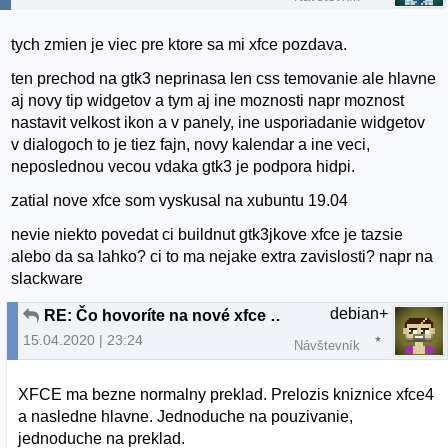
tych zmien je viec pre ktore sa mi xfce pozdava.
ten prechod na gtk3 neprinasa len css temovanie ale hlavne
aj novy tip widgetov a tym aj ine moznosti napr moznost
nastavit velkost ikon a v panely, ine usporiadanie widgetov
v dialogoch to je tiez fajn, novy kalendar a ine veci,
neposlednou vecou vdaka gtk3 je podpora hidpi.
zatial nove xfce som vyskusal na xubuntu 19.04
nevie niekto povedat ci buildnut gtk3jkove xfce je tazsie
alebo da sa lahko? ci to ma nejake extra zavislosti? napr na
slackware
debian+
RE: Čo hovoríte na nové xfce v xubuntu19.04
15.04.2020 | 23:24
Návštevník
XFCE ma bezne normalny preklad. Prelozis kniznice xfce4
a nasledne hlavne. Jednoduche na pouzivanie,
jednoduche na preklad.