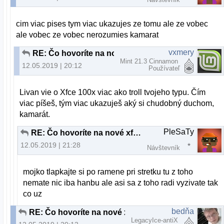
cim viac pises tym viac ukazujes ze tomu ale ze vobec
ale vobec ze vobec nerozumies kamarat
vxmery
RE: Čo hovoríte na nové xfce v xubuntu19.04
Mint 21.3 Cinnamon
12.05.2019 | 20:12
Používateľ
Livan vie o Xfce 100x viac ako troll tvojeho typu. Čím
viac píšeš, tým viac ukazuješ aký si chudobný duchom,
kamarát.
PleSaTy
RE: Čo hovoríte na nové xfce v xubuntu19.04
12.05.2019 | 21:28
Návštevník
mojko tlapkajte si po ramene pri stretku tu z toho
nemate nic iba hanbu ale asi sa z toho radi vyzivate tak
co uz
bedňa
RE: Čo hovoríte na nové xfce v xubuntu19.04
LegacyIce-antiX