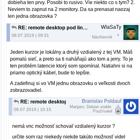
dobieha ten prvy. Posobi to rusivo. Vie niekto co s tym? 2.
Neviem to zapnut na 2 monitory. Da sa prenasat naozaj
len jedna obrazovka ?
WlaSaTy
RE: remote desktop pod linuxom
08.07.2019 | 09:31
Návštevník
Jeden kurzor je lokálny a druhý vzdialený z tej VM. Máš
pomalú sieť, a preto sa ti naháňajú ako tom a jerry. To je
ten problém latencie ktorý som spomínal. Natiahni si na
priamo optický kábel, bude to lepšie.
A zadefinuj si vo VM jednu obrazovku o veľkosti dvoch
zobrazovadiel.
Branislav Poldauf
RE: remote desktop pod linuxom
Manjaro, Debian stable
08.07.2019 | 10:15
Používateľ
nemá vnc možnosť schovať vzdialený kurzor ?
určite som raz niekedy niekde takúto možnosť videl