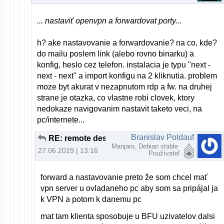
... nastaviť openvpn a forwardovat porty...
h? ake nastavovanie a forwardovanie? na co, kde?
do mailu poslem link (alebo rovno binarku) a
konfig, heslo cez telefon. instalacia je typu "next -
next - next" a import konfigu na 2 kliknutia. problem
moze byt akurat v nezapnutom rdp a fw. na druhej
strane je otazka, co vlastne robi clovek, ktory
nedokaze navigovanim nastavit taketo veci, na
pc/internete...
Branislav Poldauf
RE: remote desktop pod linuxom
Manjaro, Debian stable
27.06.2019 | 13:16
Používateľ
forward a nastavovanie preto že som chcel mať
vpn server u ovladaneho pc aby som sa pripájal ja
k VPN a potom k danemu pc
mat tam klienta sposobuje u BFU uzivatelov dalsi