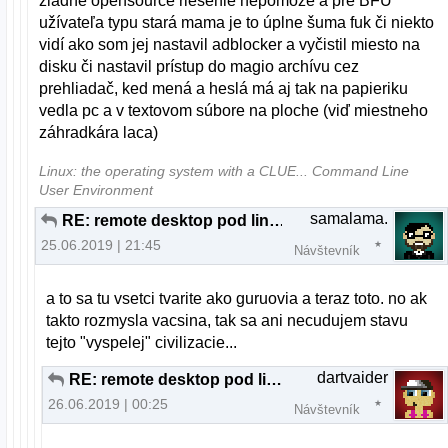
žiadne opensource riešenie nepomôže a pre BFU
užívateľa typu stará mama je to úplne šuma fuk či niekto
vidí ako som jej nastavil adblocker a vyčistil miesto na
disku či nastavil prístup do magio archívu cez
prehliadač, ked mená a heslá má aj tak na papieriku
vedla pc a v textovom súbore na ploche (viď miestneho
záhradkára laca)
Linux: the operating system with a CLUE... Command Line
User Environment
samalama.
RE: remote desktop pod linuxom
25.06.2019 | 21:45
Návštevník
a to sa tu vsetci tvarite ako guruovia a teraz toto. no ak
takto rozmysla vacsina, tak sa ani necudujem stavu
tejto "vyspelej" civilizacie...
dartvaider
RE: remote desktop pod linuxom
26.06.2019 | 00:25
Návštevník