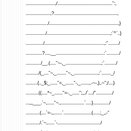
.........................,/...............................................":,
.....................,?......................................................,
.................../...........................................................,}
................./......................................................,:`^`..}
.............../...................................................,:"........./
..............?.....__.........................................:`.........../
............./__.(....."~-,_..............................,:`........../
.........../(_...."~,_........"~,_....................,:`........_/
..........{.._$;_......"=,_......."-,_.......,.-~-,},.~";/....}
...........((.....*~_......."=-._......";,,./`..../"............../
...,,,___.`~,......"~.,....................`.....}............../
............(....`=-,,.......`........................(......;_,,-"
............/.`~,......`-...................................../