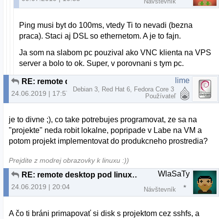
Návštevník
Ping musi byt do 100ms, vtedy Ti to nevadi (bezna
praca). Staci aj DSL so ethernetom. A je to fajn.
Ja som na slabom pc pouzival ako VNC klienta na VPS
server a bolo to ok. Super, v porovnani s tym pc.
lime
RE: remote desktop pod linuxom
Debian 3, Red Hat 6, Fedora Core 3
24.06.2019 | 17:57
Používateľ
je to divne ;), co take potrebujes programovat, ze sa na
"projekte" neda robit lokalne, popripade v Labe na VM a
potom projekt implementovat do produkcneho prostredia?
Prejdite z modrej obrazovky k linuxu :))
WlaSaTy
RE: remote desktop pod linuxom
24.06.2019 | 20:04
Návštevník
A čo ti bráni primapovať si disk s projektom cez sshfs, a