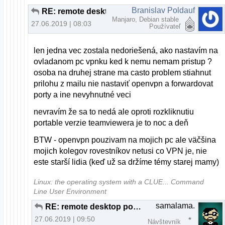
Branislav Poldauf
RE: remote desktop pod linuxom
Manjaro, Debian stable
27.06.2019 | 08:03
Používateľ
len jedna vec zostala nedoriešená, ako nastavím na
ovladanom pc vpnku ked k nemu nemam pristup ?
osoba na druhej strane ma casto problem stiahnut
prilohu z mailu nie nastaviť openvpn a forwardovat
porty a ine nevyhnutné veci
nevravím že sa to nedá ale oproti rozkliknutiu
portable verzie teamviewera je to noc a deň
BTW - openvpn pouzivam na mojich pc ale väčšina
mojich kolegov rovestníkov netusi co VPN je, nie
este starší lidia (keď už sa držíme témy starej mamy)
Linux: the operating system with a CLUE... Command
Line User Environment
samalama.
RE: remote desktop pod linuxom
27.06.2019 | 09:50
Návštevník