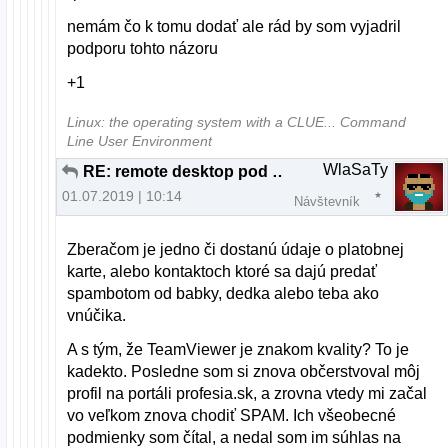
nemám čo k tomu dodať ale rád by som vyjadril
podporu tohto názoru
+1
Linux: the operating system with a CLUE... Command
Line User Environment
WlaSaTy
RE: remote desktop pod linuxom
01.07.2019 | 10:14
Návštevník
Zberačom je jedno či dostanú údaje o platobnej
karte, alebo kontaktoch ktoré sa dajú predať
spambotom od babky, dedka alebo teba ako
vnúčika.
A s tým, že TeamViewer je znakom kvality? To je
kadekto. Posledne som si znova občerstvoval môj
profil na portáli profesia.sk, a zrovna vtedy mi začal
vo veľkom znova chodiť SPAM. Ich všeobecné
podmienky som čítal, a nedal som im súhlas na