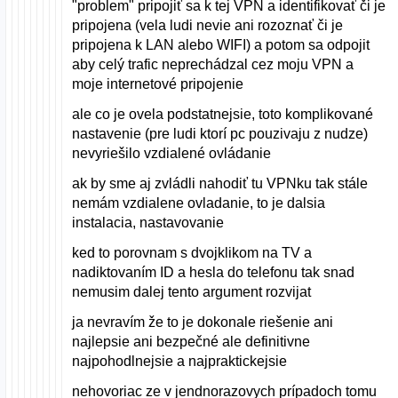
"problem" pripojiť sa k tej VPN a identifikovať či je
pripojena (vela ludi nevie ani rozoznať či je
pripojena k LAN alebo WIFI) a potom sa odpojit
aby celý trafic neprechádzal cez moju VPN a
moje internetové pripojenie
ale co je ovela podstatnejsie, toto komplikované
nastavenie (pre ludi ktorí pc pouzivaju z nudze)
nevyriešilo vzdialené ovládanie
ak by sme aj zvládli nahodiť tu VPNku tak stále
nemám vzdialene ovladanie, to je dalsia
instalacia, nastavovanie
ked to porovnam s dvojklikom na TV a
nadiktovaním ID a hesla do telefonu tak snad
nemusim dalej tento argument rozvijat
ja nevravím že to je dokonale riešenie ani
najlepsie ani bezpečné ale definitivne
najpohodlnejsie a najpraktickejsie
nehovoriac ze v jendnorazovych prípadoch tomu