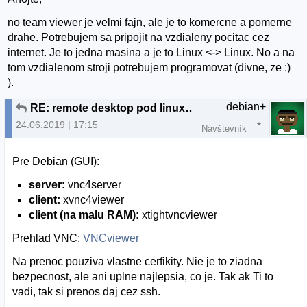
no team viewer je velmi fajn, ale je to komercne a pomerne
drahe. Potrebujem sa pripojit na vzdialeny pocitac cez
internet. Je to jedna masina a je to Linux <-> Linux. No a na
tom vzdialenom stroji potrebujem programovat (divne, ze :)
).
debian+
RE: remote desktop pod linuxom
24.06.2019 | 17:15
Návštevník
Pre Debian (GUI):
server:
vnc4server
client:
xvnc4viewer
client (na malu RAM):
xtightvncviewer
Prehlad VNC:
VNCviewer
Na prenoc pouziva vlastne cerfikity. Nie je to ziadna
bezpecnost, ale ani uplne najlepsia, co je. Tak ak Ti to
vadi, tak si prenos daj cez ssh.