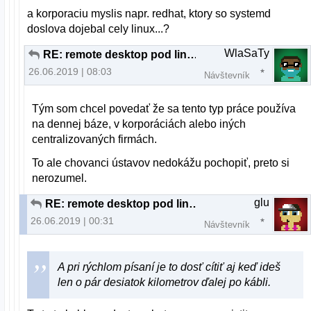
a korporaciu myslis napr. redhat, ktory so systemd
doslova dojebal cely linux...?
WlaSaTy
RE: remote desktop pod linuxom
26.06.2019 | 08:03
Návštevník
Tým som chcel povedať že sa tento typ práce používa
na dennej báze, v korporáciách alebo iných
centralizovaných firmách.
To ale chovanci ústavov nedokážu pochopiť, preto si
nerozumel.
glu
RE: remote desktop pod linuxom
26.06.2019 | 00:31
Návštevník
A pri rýchlom písaní je to dosť cítiť aj keď ideš
len o pár desiatok kilometrov ďalej po kábli.