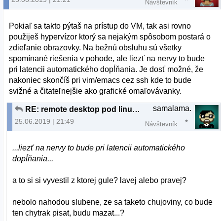
Návštevník
Pokiaľ sa takto pýtaš na prístup do VM, tak asi rovno
použiješ hypervízor ktorý sa nejakým spôsobom postará o
zdieľanie obrazovky. Na bežnú obsluhu sú všetky
spomínané riešenia v pohode, ale liezť na nervy to bude
pri latencii automatického dopĺňania. Je dosť možné, že
nakoniec skončíš pri vim/emacs cez ssh kde to bude
svižné a čitateľnejšie ako grafické omaľovávanky.
samalama.
RE: remote desktop pod linuxom
25.06.2019 | 21:49
Návštevník
...liezť na nervy to bude pri latencii automatického
dopĺňania...
a to si si vyvestil z ktorej gule? lavej alebo pravej?
nebolo nahodou slubene, ze sa taketo chujoviny, co bude
ten chytrak pisat, budu mazat...?