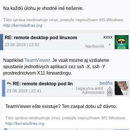
Na každú úlohu je vhodné iné riešenie.
Táto správa neobsahuje vírus, pretože nepoužívam MS Windows.
http://kernelultras.org
xxxx
RE: remote desktop pod linuxom
23.06.2019 | 22:02
Návštevník
Napriklad
TeamViewer
. Je vsak mozne aj vzdialene
spustanie jednotlivych aplikacii cez ssh -X, ssh -Y
prostrednictvom X11 forwardingu.
bedňa
RE: remote desktop pod linuxom
LegacyIce-antiX
23.06.2019 | 22:41
Administrátor
TeamViewer ešte existuje? Ten zaspal dobu už dávno.
Táto správa neobsahuje vírus, pretože nepoužívam MS Windows.
http://kernelultras.org