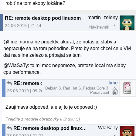
robiť na tom akoby lokálne?
martin_zeleny
RE: remote desktop pod linuxom
24.06.2019 | 21:44
Návštevník
@lime: normalne projekty. akurat, ze notas je slaby a
nepracuje sa na tom pohodlne. Preto by som chcel celu VM
dat na silne zelezo a pripajat sa tam.
@WlaSaTy: to mi moc nepomoze, pretoze local ma slaby
cpu performance.
lime
RE: remote desktop pod linuxom
Debian 3, Red Hat 6, Fedora Core 3
25.06.2019 | 09:26
Používateľ
Zaujimava odpoved, ale aj to je odpoved ;)
Prejdite z modrej obrazovky k linuxu :))
WlaSaTy
RE: remote desktop pod linuxom
25.06.2019 | 21:21