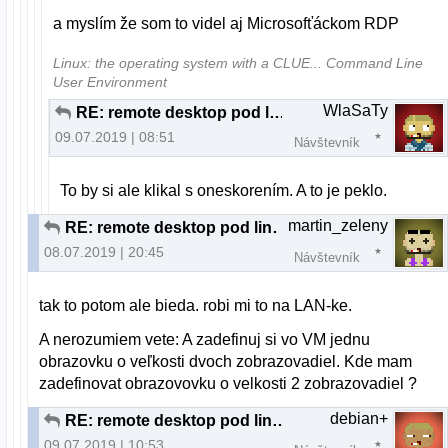
a myslím že som to videl aj Microsofťáckom RDP
Linux: the operating system with a CLUE... Command Line
User Environment
WlaSaTy
RE: remote desktop pod linuxom
09.07.2019 | 08:51
Návštevník
To by si ale klikal s oneskorením. A to je peklo.
martin_zeleny
RE: remote desktop pod linuxom
08.07.2019 | 20:45
Návštevník
tak to potom ale bieda. robi mi to na LAN-ke.
A nerozumiem vete: A zadefinuj si vo VM jednu
obrazovku o veľkosti dvoch zobrazovadiel. Kde mam
zadefinovat obrazovovku o velkosti 2 zobrazovadiel ?
debian+
RE: remote desktop pod linuxom
09.07.2019 | 10:53