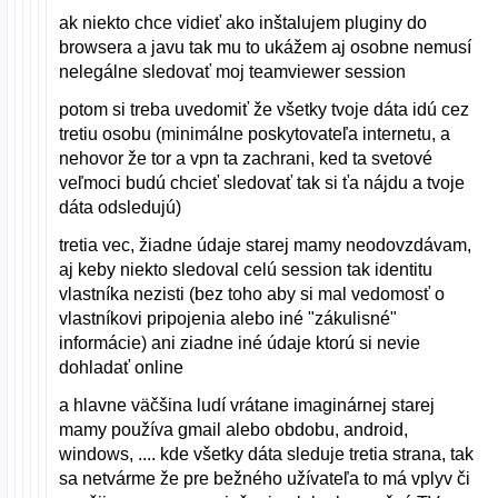
ak niekto chce vidieť ako inštalujem pluginy do
browsera a javu tak mu to ukážem aj osobne nemusí
nelegálne sledovať moj teamviewer session
potom si treba uvedomiť že všetky tvoje dáta idú cez
tretiu osobu (minimálne poskytovateľa internetu, a
nehovor že tor a vpn ta zachrani, ked ta svetové
veľmoci budú chcieť sledovať tak si ťa nájdu a tvoje
dáta odsledujú)
tretia vec, žiadne údaje starej mamy neodovzdávam,
aj keby niekto sledoval celú session tak identitu
vlastníka nezisti (bez toho aby si mal vedomosť o
vlastníkovi pripojenia alebo iné "zákulisné"
informácie) ani ziadne iné údaje ktorú si nevie
dohladať online
a hlavne väčšina ludí vrátane imaginárnej starej
mamy používa gmail alebo obdobu, android,
windows, .... kde všetky dáta sleduje tretia strana, tak
sa netvárme že pre bežného užívateľa to má vplyv či