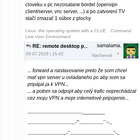
cloveku v pc nezosatane bordel (openvpn
client/server, vnc server, ...) a po zatvorení TV
stačí zmazať 1 súbor z plochy
Linux: the operating system with a CLUE... Command
Line User Environment
samalama.
RE: remote desktop pod linuxom
09.07.2019 | 15:42
Návštevník
... forward a nastavovanie preto že som chcel
mať vpn server u ovladaneho pc aby som sa
pripájal ja k VPN...
... a potom sa odpojit aby celý trafic neprechádzal
cez moju VPN a moje internetové pripojenie...
............................................________
....................................,.-'"...................``~.,
.............................,.-"..................................."-.,