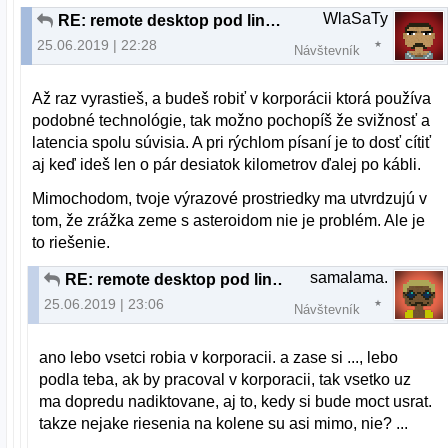
WlaSaTy
RE: remote desktop pod linuxom
25.06.2019 | 22:28
Návštevník
Až raz vyrastieš, a budeš robiť v korporácii ktorá používa
podobné technológie, tak možno pochopíš že svižnosť a
latencia spolu súvisia. A pri rýchlom písaní je to dosť cítiť
aj keď ideš len o pár desiatok kilometrov ďalej po kábli.
Mimochodom, tvoje výrazové prostriedky ma utvrdzujú v
tom, že zrážka zeme s asteroidom nie je problém. Ale je
to riešenie.
samalama.
RE: remote desktop pod linuxom
25.06.2019 | 23:06
Návštevník
ano lebo vsetci robia v korporacii. a zase si ..., lebo
podla teba, ak by pracoval v korporacii, tak vsetko uz
ma dopredu nadiktovane, aj to, kedy si bude moct usrat.
takze nejake riesenia na kolene su asi mimo, nie? ...