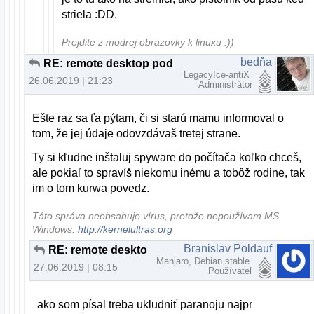
striela :DD.
Prejdite z modrej obrazovky k linuxu :))
bedňa
RE: remote desktop pod linuxom
LegacyIce-antiX
26.06.2019 | 21:23
Administrátor
Ešte raz sa ťa pýtam, či si starú mamu informoval o
tom, že jej údaje odovzdávaš tretej strane.
Ty si kľudne inštaluj spyware do počítača koľko chceš,
ale pokiaľ to spravíš niekomu inému a tobôž rodine, tak
im o tom kurwa povedz.
Táto správa neobsahuje vírus, pretože nepoužívam MS
Windows.
http://kernelultras.org
Branislav Poldauf
RE: remote desktop pod linuxom
Manjaro, Debian stable
27.06.2019 | 08:15
Používateľ
ako som písal treba ukludniť paranoju najpr