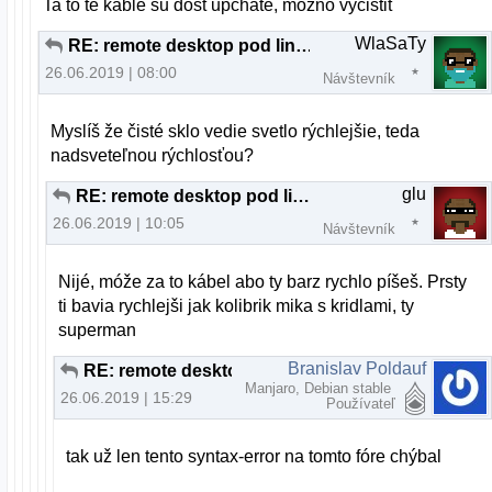
Ta to te kable su dost upchate, mozno vycistit
WlaSaTy
RE: remote desktop pod linuxom
26.06.2019 | 08:00
Návštevník
Myslíš že čisté sklo vedie svetlo rýchlejšie, teda
nadsveteľnou rýchlosťou?
glu
RE: remote desktop pod linuxom
26.06.2019 | 10:05
Návštevník
Nijé, móže za to kábel abo ty barz rychlo píšeš. Prsty
ti bavia rychlejši jak kolibrik mika s kridlami, ty
superman
Branislav Poldauf
RE: remote desktop pod linuxom
Manjaro, Debian stable
26.06.2019 | 15:29
Používateľ
tak už len tento syntax-error na tomto fóre chýbal