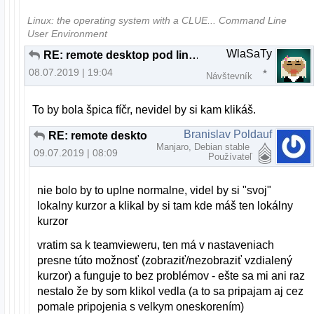
Linux: the operating system with a CLUE... Command Line
User Environment
WlaSaTy
RE: remote desktop pod linuxom
08.07.2019 | 19:04
Návštevník
To by bola špica fíčr, nevidel by si kam klikáš.
Branislav Poldauf
RE: remote desktop pod linuxom
Manjaro, Debian stable
09.07.2019 | 08:09
Používateľ
nie bolo by to uplne normalne, videl by si "svoj"
lokalny kurzor a klikal by si tam kde máš ten lokálny
kurzor
vratim sa k teamvieweru, ten má v nastaveniach
presne túto možnosť (zobraziť/nezobraziť vzdialený
kurzor) a funguje to bez problémov - ešte sa mi ani raz
nestalo že by som klikol vedla (a to sa pripajam aj cez
pomale pripojenia s velkym oneskorením)