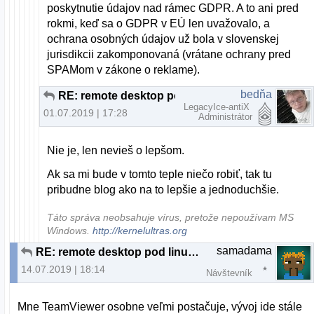
poskytnutie údajov nad rámec GDPR. A to ani pred
rokmi, keď sa o GDPR v EÚ len uvažovalo, a
ochrana osobných údajov už bola v slovenskej
jurisdikcii zakomponovaná (vrátane ochrany pred
SPAMom v zákone o reklame).
bedňa
RE: remote desktop pod linuxom
LegacyIce-antiX
01.07.2019 | 17:28
Administrátor
Nie je, len nevieš o lepšom.
Ak sa mi bude v tomto teple niečo robiť, tak tu
pribudne blog ako na to lepšie a jednoduchšie.
Táto správa neobsahuje vírus, pretože nepoužívam MS
Windows.
http://kernelultras.org
samadama
RE: remote desktop pod linuxom
14.07.2019 | 18:14
Návštevník
Mne TeamViewer osobne veľmi postačuje, vývoj ide stále