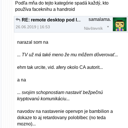
Podľa mňa do tejto kategórie spadá každý, kto
používa faceknihu a handroid
samalama.
RE: remote desktop pod linuxom
26.06.2019 | 16:53
Návštevník
narazal som na
... TV už má také meno že mu môžem dôverovať...
ehm tak urcite, vid. afery okolo CA autorit...
a na
... svojim schopnostiam nastaviť bežpečnú
kryptovanú komunikáciu...
navodov na nastavenie openvpn je bambilion a
dokaze to aj retardovany poloblbec (no teda
mozno)...