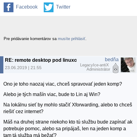
Facebook
Twitter
Pre pridávanie komentárov sa
musíte prihlásiť
.
bedňa
RE: remote desktop pod linuxom
LegacyIce-antiX
23.06.2019 | 21:55
Administrátor
Ono je toho naozaj viac, chceš spravovať jeden komp?
Alebo je tých mašín viac, bude to Lin aj Win?
Na lokálnu sieť by mohlo stačiť Xforwarding, alebo to chceš
riešiť cez internet?
Máš na druhej strane niekoho kto tú službu bude zapínať ak
potrebuje pomoc, alebo sa pripájaš, len na jeden komp a
tam tá služba má bežať?