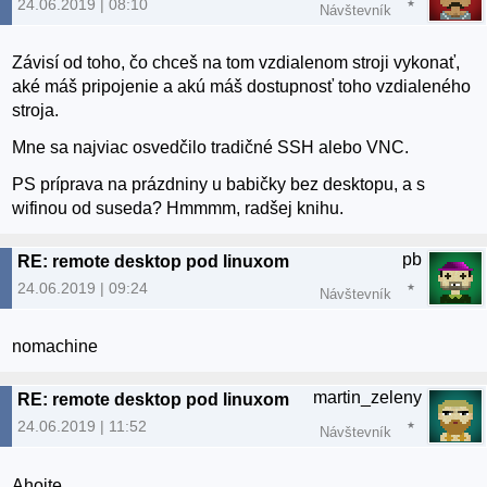
24.06.2019 | 08:10
Návštevník
Závisí od toho, čo chceš na tom vzdialenom stroji vykonať,
aké máš pripojenie a akú máš dostupnosť toho vzdialeného
stroja.
Mne sa najviac osvedčilo tradičné SSH alebo VNC.
PS príprava na prázdniny u babičky bez desktopu, a s
wifinou od suseda? Hmmmm, radšej knihu.
pb
RE: remote desktop pod linuxom
24.06.2019 | 09:24
Návštevník
nomachine
martin_zeleny
RE: remote desktop pod linuxom
24.06.2019 | 11:52
Návštevník
Ahojte,