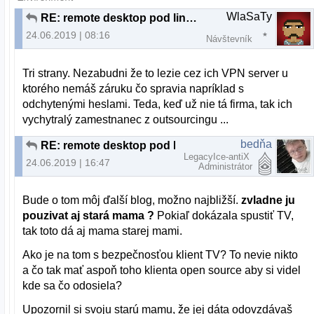
WlaSaTy
RE: remote desktop pod linuxom
24.06.2019 | 08:16
Návštevník
Tri strany. Nezabudni že to lezie cez ich VPN server u
ktorého nemáš záruku čo spravia napríklad s
odchytenými heslami. Teda, keď už nie tá firma, tak ich
vychytralý zamestnanec z outsourcingu ...
bedňa
RE: remote desktop pod linuxom
LegacyIce-antiX
24.06.2019 | 16:47
Administrátor
Bude o tom môj ďalší blog, možno najbližší.
zvladne ju
pouzivat aj stará mama ?
Pokiaľ dokázala spustiť TV,
tak toto dá aj mama starej mami.
Ako je na tom s bezpečnosťou klient TV? To nevie nikto
a čo tak mať aspoň toho klienta open source aby si videl
kde sa čo odosiela?
Upozornil si svoju starú mamu, že jej dáta odovzdávaš