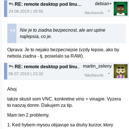
debian+
RE: remote desktop pod linuxom
24.06.2019 | 18:56
Návštevník
Nie je to ziadna bezpecnost, ale ani uplne
najlepsia, co je.
Oprava: Je to nejako bezpecnejsie (vzdy lepsie, ako by
nebola ziadna - tj. posielalo sa RAW).
martin_zeleny
RE: remote desktop pod linuxom
06.07.2019 | 23:32
Návštevník
Ahoj
takze skusil som VNC. konkretne vino + vinagre. Vyzera
to naozaj donre. Dakujem za tip.
Mam len 2 problemy.
1. Ked hybem mysou objavuje sa druhy kurzor, ktory