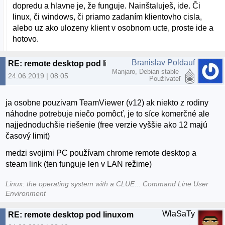
dopredu a hlavne je, že funguje. Nainštaluješ, ide. Či
linux, či windows, či priamo zadaním klientovho cisla,
alebo uz ako ulozeny klient v osobnom ucte, proste ide a
hotovo.
Branislav Poldauf
RE: remote desktop pod linuxom
Manjaro, Debian stable
24.06.2019 | 08:05
Používateľ
ja osobne pouzivam TeamViewer (v12) ak niekto z rodiny
náhodne potrebuje niečo pomôcť, je to síce komerčné ale
najjednoduchšie riešenie (free verzie vyššie ako 12 majú
časový limit)
medzi svojimi PC používam chrome remote desktop a
steam link (ten funguje len v LAN režime)
Linux: the operating system with a CLUE... Command Line User
Environment
WlaSaTy
RE: remote desktop pod linuxom