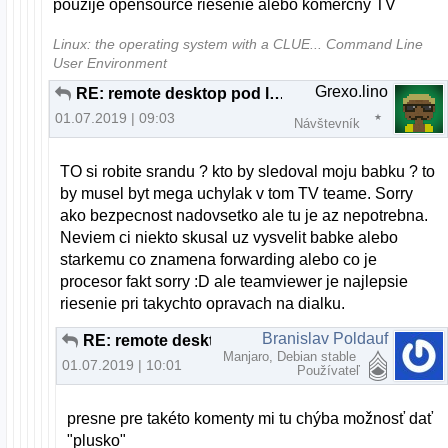
použije opensource riešenie alebo komerčný TV
Linux: the operating system with a CLUE... Command Line
User Environment
Grexo.lino
RE: remote desktop pod linuxom
01.07.2019 | 09:03
Návštevník
TO si robite srandu ? kto by sledoval moju babku ? to
by musel byt mega uchylak v tom TV teame. Sorry
ako bezpecnost nadovsetko ale tu je az nepotrebna.
Neviem ci niekto skusal uz vysvelit babke alebo
starkemu co znamena forwarding alebo co je
procesor fakt sorry :D ale teamviewer je najlepsie
riesenie pri takychto opravach na dialku.
Branislav Poldauf
RE: remote desktop pod linuxom
Manjaro, Debian stable
01.07.2019 | 10:01
Používateľ
presne pre takéto komenty mi tu chýba možnosť dať
"plusko"