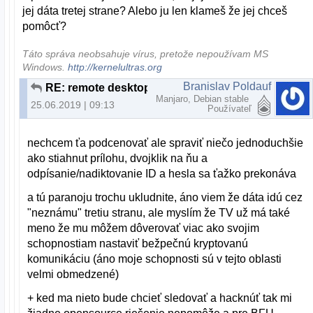
jej dáta tretej strane? Alebo ju len klameš že jej chceš
pomôcť?
Táto správa neobsahuje vírus, pretože nepoužívam MS
Windows.
http://kernelultras.org
Branislav Poldauf
RE: remote desktop pod linuxom
Manjaro, Debian stable
25.06.2019 | 09:13
Používateľ
nechcem ťa podcenovať ale spraviť niečo jednoduchšie
ako stiahnut prílohu, dvojklik na ňu a
odpísanie/nadiktovanie ID a hesla sa ťažko prekonáva
a tú paranoju trochu ukludnite, áno viem že dáta idú cez
"neznámu" tretiu stranu, ale myslím že TV už má také
meno že mu môžem dôverovať viac ako svojim
schopnostiam nastaviť bežpečnú kryptovanú
komunikáciu (áno moje schopnosti sú v tejto oblasti
velmi obmedzené)
+ ked ma nieto bude chcieť sledovať a hacknúť tak mi