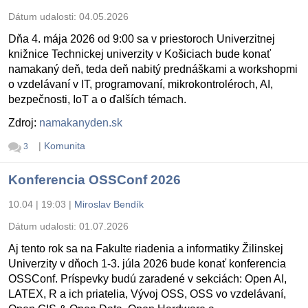
Dátum udalosti:
04.05.2026
Dňa 4. mája 2026 od 9:00 sa v priestoroch Univerzitnej
knižnice Technickej univerzity v Košiciach bude konať
namakaný deň, teda deň nabitý prednáškami a workshopmi
o vzdelávaní v IT, programovaní, mikrokontroléroch, AI,
bezpečnosti, IoT a o ďalších témach.
Zdroj:
namakanyden.sk
|
Komunita
3
Konferencia OSSConf 2026
10.04 | 19:03
|
Miroslav Bendík
Dátum udalosti:
01.07.2026
Aj tento rok sa na Fakulte riadenia a informatiky Žilinskej
Univerzity v dňoch 1-3. júla 2026 bude konať konferencia
OSSConf. Príspevky budú zaradené v sekciách: Open AI,
LATEX, R a ich priatelia, Vývoj OSS, OSS vo vzdelávaní,