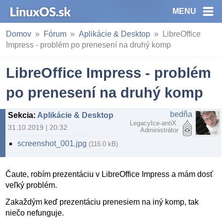
MENU
Domov
Fórum
Aplikácie & Desktop
LibreOffice
Impress - problém po prenesení na druhý komp
LibreOffice Impress - problém
po prenesení na druhý komp
bedňa
Sekcia
:
Aplikácie & Desktop
LegacyIce-antiX
31.10.2019 | 20:32
Administrátor
screenshot_001.jpg
(116.0 kB)
Čaute, robím prezentáciu v LibreOffice Impress a mám dosť
veľký problém.
Zakaždým keď prezentáciu prenesiem na iný komp, tak
niečo nefunguje.