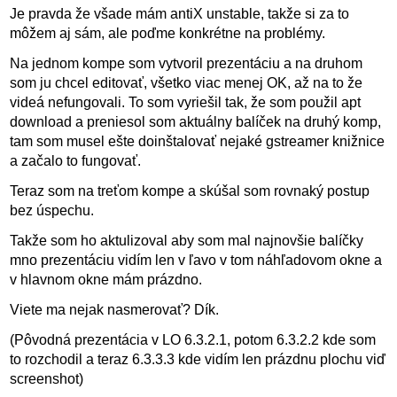
Je pravda že všade mám antiX unstable, takže si za to
môžem aj sám, ale poďme konkrétne na problémy.
Na jednom kompe som vytvoril prezentáciu a na druhom
som ju chcel editovať, všetko viac menej OK, až na to že
videá nefungovali. To som vyriešil tak, že som použil apt
download a preniesol som aktuálny balíček na druhý komp,
tam som musel ešte doinštalovať nejaké gstreamer knižnice
a začalo to fungovať.
Teraz som na treťom kompe a skúšal som rovnaký postup
bez úspechu.
Takže som ho aktulizoval aby som mal najnovšie balíčky
mno prezentáciu vidím len v ľavo v tom náhľadovom okne a
v hlavnom okne mám prázdno.
Viete ma nejak nasmerovať? Dík.
(Pôvodná prezentácia v LO 6.3.2.1, potom 6.3.2.2 kde som
to rozchodil a teraz 6.3.3.3 kde vidím len prázdnu plochu viď
screenshot)