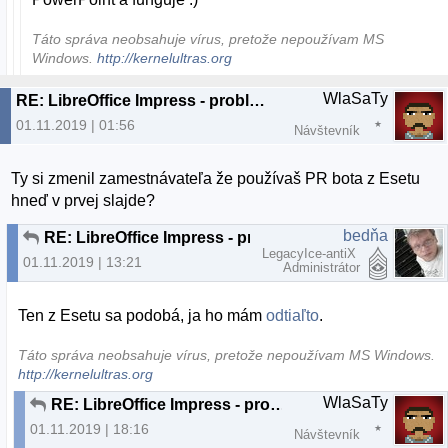
Táto správa neobsahuje vírus, pretože nepoužívam MS
Windows.
http://kernelultras.org
WlaSaTy
RE: LibreOffice Impress - problém po prenesení na druhý komp
01.11.2019 | 01:56
Návštevník
Ty si zmenil zamestnávateľa že používaš PR bota z Esetu
hneď v prvej slajde?
bedňa
RE: LibreOffice Impress - problém po prenesení na druhý komp
LegacyIce-antiX
01.11.2019 | 13:21
Administrátor
Ten z Esetu sa podobá, ja ho mám
odtiaľto
.
Táto správa neobsahuje vírus, pretože nepoužívam MS Windows.
http://kernelultras.org
WlaSaTy
RE: LibreOffice Impress - problém po prenesení na druhý komp
01.11.2019 | 18:16
Návštevník