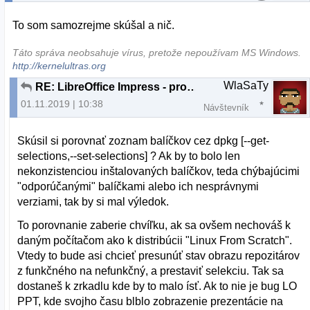
To som samozrejme skúšal a nič.
Táto správa neobsahuje vírus, pretože nepoužívam MS Windows.
http://kernelultras.org
WlaSaTy
RE: LibreOffice Impress - problém po prenesení na druhý komp
01.11.2019 | 10:38
Návštevník
Skúsil si porovnať zoznam balíčkov cez dpkg [--get-
selections,--set-selections] ? Ak by to bolo len
nekonzistenciou inštalovaných balíčkov, teda chýbajúcimi
"odporúčanými" balíčkami alebo ich nesprávnymi
verziami, tak by si mal výledok.
To porovnanie zaberie chvíľku, ak sa ovšem nechováš k
daným počítačom ako k distribúcii "Linux From Scratch".
Vtedy to bude asi chcieť presunúť stav obrazu repozitárov
z funkčného na nefunkčný, a prestaviť selekciu. Tak sa
dostaneš k zrkadlu kde by to malo ísť. Ak to nie je bug LO
PPT, kde svojho času blblo zobrazenie prezentácie na