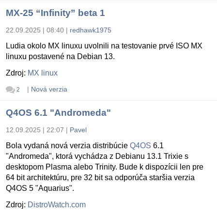
MX-25 “Infinity” beta 1
22.09.2025 | 08:40
|
redhawk1975
Ludia okolo MX linuxu uvolnili na testovanie prvé ISO MX
linuxu postavené na Debian 13.
Zdroj:
MX linux
|
Nová verzia
2
Q4OS 6.1 "Andromeda"
12.09.2025 | 22:07
|
Pavel
Bola vydaná nová verzia distribúcie
Q4OS
6.1
"Andromeda", ktorá vychádza z Debianu 13.1 Trixie s
desktopom Plasma alebo Trinity. Bude k dispozícii len pre
64 bit architektúru, pre 32 bit sa odporúča staršia verzia
Q4OS 5 "Aquarius".
Zdroj:
DistroWatch.com