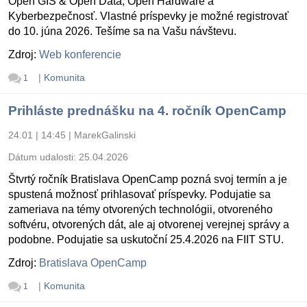
Open GIS & Open Data, Open Hardware a
Kyberbezpečnosť. Vlastné príspevky je možné registrovať
do 10. júna 2026. Tešíme sa na Vašu návštevu.
Zdroj:
Web konferencie
|
Komunita
1
Prihláste prednášku na 4. ročník OpenCamp
24.01 | 14:45
|
MarekGalinski
Dátum udalosti:
25.04.2026
Štvrtý ročník Bratislava OpenCamp pozná svoj termín a je
spustená možnosť prihlasovať príspevky. Podujatie sa
zameriava na témy otvorených technológii, otvoreného
softvéru, otvorených dát, ale aj otvorenej verejnej správy a
podobne. Podujatie sa uskutoční 25.4.2026 na FIIT STU.
Zdroj:
Bratislava OpenCamp
|
Komunita
1