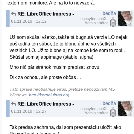
externom monitore. Ale na to to nevyzerá.
bedňa
RE: LibreOffice Impress - problém po prenesení na druhý komp
LegacyIce-antiX
01.11.2019 | 12:12
Administrátor
Už som skúšal všetko, takže tá bugnutá verzia LO nejak
poškodila ten súbor, že to blbne úplne vo všetkých
verziách LO. Už to blbne aj na kompe kde som to robil.
Skúšal som aj appimage (stable, alpha)
Mno nič pár stránok musím prepísať znovu.
Dík za ochotu, ale proste občas ...
Táto správa neobsahuje vírus, pretože nepoužívam MS
Windows.
http://kernelultras.org
bedňa
RE: LibreOffice Impress - problém po prenesení na druhý komp
LegacyIce-antiX
01.11.2019 | 12:27
Administrátor
Tak predsa záchrana, dal som prezentáciu uložiť ako
PowerPoint a funguje :)