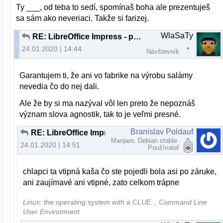
Ty ___, od teba to sedí, spomínaš boha ale prezentuješ
sa sám ako neveriaci. Takže si farizej.
WlaSaTy
RE: LibreOffice Impress - problém po prenesení na druhý komp
24.01.2020 | 14:44
Návštevník
Garantujem ti, že ani vo fabrike na výrobu salámy
nevedia čo do nej dali.
Ale že by si ma nazýval vôl len preto že nepoznáš
význam slova agnostik, tak to je veľmi presné.
Branislav Poldauf
RE: LibreOffice Impress - problém po prenesení na druhý komp
Manjaro, Debian stable
24.01.2020 | 14:51
Používateľ
chlapci ta vtipná kaša čo ste pojedli bola asi po záruke,
ani zaujímavé ani vtipné, zato celkom trápne
Linux: the operating system with a CLUE... Command Line
User Environment