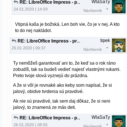
WlaSaTy
RE: LibreOffice Impress - problém po prenesení na druhý komp
24.01.2020 | 14:59
Návštevník
Vtipná kaša je božská. Len boh vie, čo je v nej. A kto
to do nej nakládol.
tipek
RE: LibreOffice Impress - problém po prenesení na druhý komp
26.01.2020 | 00:37
Návštevník
Ty nemôžeš garantovať ani to, že keď sa o rok ráno
zobudíš, tak sa budeš vedieť najesť vlastnými rukami.
Preto tvoje slová vyznejú do prázdna.
A že si vôl je rovnaké ako keby som napísal, že si
jalový, obidve tvrdenia sú pravdivé.
Ak nie sú pravdivé, tak sem daj dôkaz, že si neni
jalový, to znamená ze más deti.
WlaSaTy
RE: LibreOffice Impress - problém po prenesení na druhý komp
26.01.2020 | 08:55
Návštevník