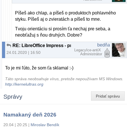
Píšeš ako chlap, a píšeš o produktoch pohlavného
styku. Píšeš aj o zvieratách a píšeš to mne.
Tvoju orientáciu si prosím ťa nechaj pre seba, a
neobťažuj s ňou druhých. Dobre?
bedňa
RE: LibreOffice Impress - problém po prenesení na druhý komp
LegacyIce-antiX
24.01.2020 | 16:50
Administrátor
To je mi ľúto, že som ťa sklamal :-)
Táto správa neobsahuje vírus, pretože nepoužívam MS Windows.
http://kernelultras.org
Správy
Pridať správu
Namakaný deň 2026
20.04 | 20:25
|
Miroslav Bendík