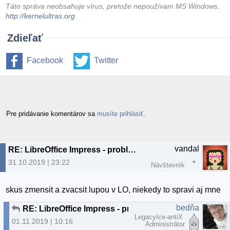
Táto správa neobsahuje vírus, pretože nepoužívam MS Windows.
http://kernelultras.org
Zdieľať
Facebook
Twitter
Pre pridávanie komentárov sa
musíte prihlásiť
.
vandal
RE: LibreOffice Impress - problém po prenesení na druhý komp
31.10.2019 | 23:22
Návštevník
skus zmensit a zvacsit lupou v LO, niekedy to spravi aj mne
bedňa
RE: LibreOffice Impress - problém po prenesení na druhý komp
LegacyIce-antiX
01.11.2019 | 10:16
Administrátor