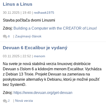
Linus a Linus
30.11.2025 | 19:40
|
redhawk1975
Stavba počítača dvomi Linusmi
Zdroj:
Building a Computer with the CREATOR of Linux!
|
Zaujímavý článok
8
Devuan 6 Excalibur je vydaný
03.11.2025 | 22:52
|
menom
Na svete je nová stabilná verzia linuxovej distribúcie
Devuan s číslom 6 a kódovým menom Excalibur. Vychádza
z Debian 13 Trixie. Projekt Devuan sa zameriava na
poskytovanie alternatívy k Debianu, ktorú je možné použiť
bez SystemD.
Zdroj:
https://www.devuan.org/get-devuan
|
Nová verzia
2