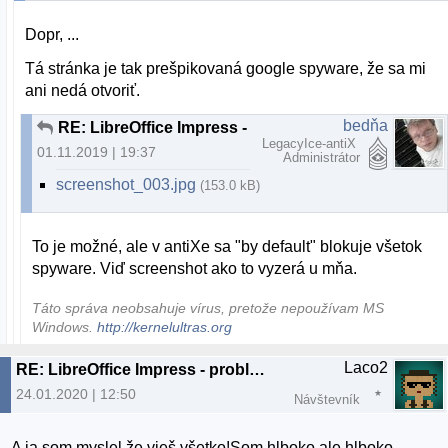
Dopr, ...
Tá stránka je tak prešpikovaná google spyware, že sa mi
ani nedá otvoriť.
bedňa
RE: LibreOffice Impress - problém po prenesení na druhý komp
LegacyIce-antiX
01.11.2019 | 19:37
Administrátor
screenshot_003.jpg
(153.0 kB)
To je možné, ale v antiXe sa "by default" blokuje všetok
spyware. Viď screenshot ako to vyzerá u mňa.
Táto správa neobsahuje vírus, pretože nepoužívam MS
Windows.
http://kernelultras.org
Laco2
RE: LibreOffice Impress - problém po prenesení na druhý komp
24.01.2020 | 12:50
Návštevník
A ja som myslel že vieš všetko!Som hlboko,ale hlboko