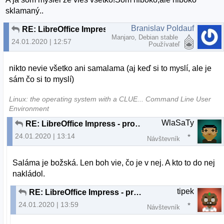
sklamaný..
Branislav Poldauf
RE: LibreOffice Impress - problém po prenesení na druhý komp
Manjaro, Debian stable
24.01.2020 | 12:57
Používateľ
nikto nevie všetko ani samalama (aj keď si to myslí, ale je
sám čo si to myslí)
Linux: the operating system with a CLUE... Command Line User
Environment
WlaSaTy
RE: LibreOffice Impress - problém po prenesení na druhý komp
24.01.2020 | 13:14
Návštevník
Saláma je božská. Len boh vie, čo je v nej. A kto to do nej
nakládol.
tipek
RE: LibreOffice Impress - problém po prenesení na druhý komp
24.01.2020 | 13:59
Návštevník