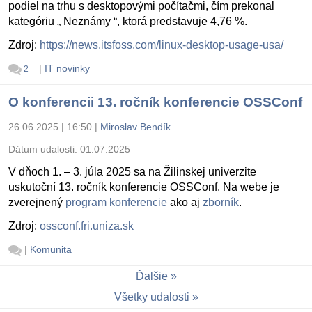
podiel na trhu s desktopovými počítačmi, čím prekonal
kategóriu „ Neznámy “, ktorá predstavuje 4,76 %.
Zdroj:
https://news.itsfoss.com/linux-desktop-usage-usa/
|
IT novinky
2
O konferencii 13. ročník konferencie OSSConf
26.06.2025 | 16:50
|
Miroslav Bendík
Dátum udalosti:
01.07.2025
V dňoch 1. – 3. júla 2025 sa na Žilinskej univerzite
uskutoční 13. ročník konferencie OSSConf. Na webe je
zverejnený
program konferencie
ako aj
zborník
.
Zdroj:
ossconf.fri.uniza.sk
|
Komunita
Ďalšie
Všetky udalosti