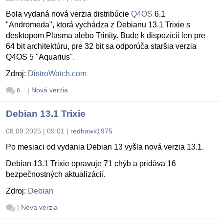
Bola vydaná nová verzia distribúcie
Q4OS
6.1
"Andromeda", ktorá vychádza z Debianu 13.1 Trixie s
desktopom Plasma alebo Trinity. Bude k dispozícii len pre
64 bit architektúru, pre 32 bit sa odporúča staršia verzia
Q4OS 5 "Aquarius".
Zdroj:
DistroWatch.com
|
Nová verzia
6
Debian 13.1 Trixie
08.09.2025 | 09:01
|
redhawk1975
Po mesiaci od vydania Debian 13 vyšla nová verzia 13.1.
Debian 13.1 Trixie opravuje 71 chýb a pridáva 16
bezpečnostných aktualizácií.
Zdroj:
Debian
|
Nová verzia