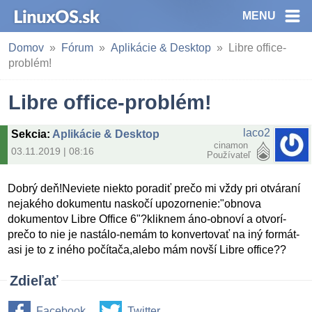
MENU
Domov
Fórum
Aplikácie & Desktop
Libre office-
problém!
Libre office-problém!
laco2
Sekcia
:
Aplikácie & Desktop
cinamon
03.11.2019 | 08:16
Používateľ
Dobrý deň!Neviete niekto poradiť prečo mi vždy pri otváraní
nejakého dokumentu naskočí upozornenie:"obnova
dokumentov Libre Office 6"?kliknem áno-obnoví a otvorí-
prečo to nie je nastálo-nemám to konvertovať na iný formát-
asi je to z iného počítača,alebo mám novší Libre office??
Zdieľať
Facebook
Twitter