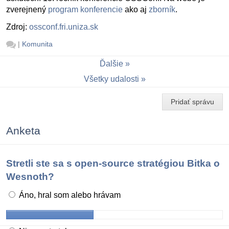
zverejnený
program konferencie
ako aj
zborník
.
Zdroj:
ossconf.fri.uniza.sk
|
Komunita
Ďalšie
Všetky udalosti
Pridať správu
Anketa
Stretli ste sa s open-source stratégiou Bitka o
Wesnoth?
Áno, hral som alebo hrávam