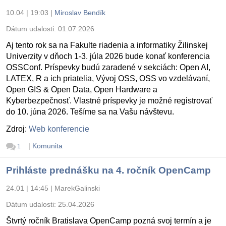
10.04 | 19:03
|
Miroslav Bendík
Dátum udalosti:
01.07.2026
Aj tento rok sa na Fakulte riadenia a informatiky Žilinskej
Univerzity v dňoch 1-3. júla 2026 bude konať konferencia
OSSConf. Príspevky budú zaradené v sekciách: Open AI,
LATEX, R a ich priatelia, Vývoj OSS, OSS vo vzdelávaní,
Open GIS & Open Data, Open Hardware a
Kyberbezpečnosť. Vlastné príspevky je možné registrovať
do 10. júna 2026. Tešíme sa na Vašu návštevu.
Zdroj:
Web konferencie
|
Komunita
1
Prihláste prednášku na 4. ročník OpenCamp
24.01 | 14:45
|
MarekGalinski
Dátum udalosti:
25.04.2026
Štvrtý ročník Bratislava OpenCamp pozná svoj termín a je