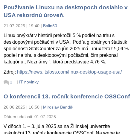
Používanie Linuxu na desktopoch dosiahlo v
USA rekordnú úroveň.
21.07.2025 | 19:40
|
Balin50
Linux prvýkrát v histórii prekročil 5 % podiel na trhu s
desktopovými počítačmi v USA . Podľa globálnych štatistík
spoločnosti StatCounter za jún 2025 má Linux teraz 5,04 %
podiel na trhu s desktopovými počítačmi, čím prekonal
kategóriu „ Neznámy “, ktorá predstavuje 4,76 %.
Zdroj:
https://news.itsfoss.com/linux-desktop-usage-usa/
|
IT novinky
2
O konferencii 13. ročník konferencie OSSConf
26.06.2025 | 16:50
|
Miroslav Bendík
Dátum udalosti:
01.07.2025
V dňoch 1. – 3. júla 2025 sa na Žilinskej univerzite
uskutoční 13. ročník konferencie OSSConf. Na webe je