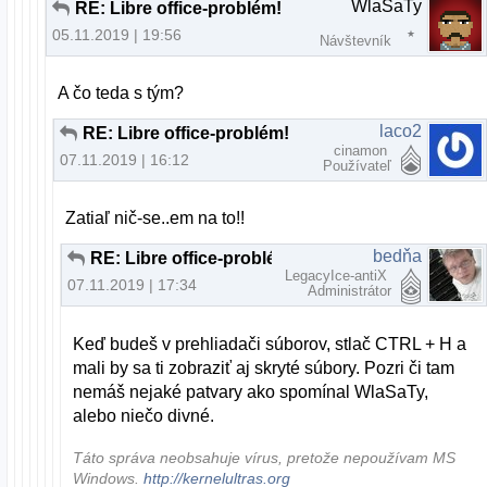
WlaSaTy
RE: Libre office-problém!
05.11.2019 | 19:56
Návštevník
A čo teda s tým?
laco2
RE: Libre office-problém!
cinamon
07.11.2019 | 16:12
Používateľ
Zatiaľ nič-se..em na to!!
bedňa
RE: Libre office-problém!
LegacyIce-antiX
07.11.2019 | 17:34
Administrátor
Keď budeš v prehliadači súborov, stlač CTRL + H a
mali by sa ti zobraziť aj skryté súbory. Pozri či tam
nemáš nejaké patvary ako spomínal WlaSaTy,
alebo niečo divné.
Táto správa neobsahuje vírus, pretože nepoužívam MS
Windows.
http://kernelultras.org