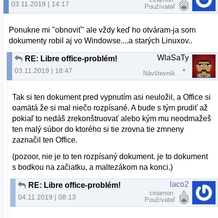
03.11.2019 | 14:17
Používateľ
Ponukne mi "obnoviť" ale vždy keď ho otváram-ja som
dokumenty robil aj vo Windowse....a starých Linuxov..
WlaSaTy
RE: Libre office-problém!
03.11.2019 | 18:47
Návštevník
Tak si ten dokument pred vypnutím asi neuložil, a Office si
oamätá že si mal niečo rozpísané. A bude s tým prudiť až
pokiaľ to nedáš zrekonštruovať alebo kým mu neodmažeš
ten malý súbor do ktorého si tie zrovna tie zmneny
zaznačil ten Office.
(pozoor, nie je to ten rozpísaný dokument. je to dokument
s bodkou na začiatku, a maltezákom na konci.)
laco2
RE: Libre office-problém!
cinamon
04.11.2019 | 08:13
Používateľ