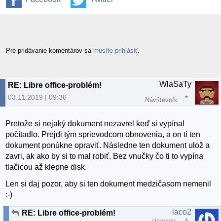
Pre pridávanie komentárov sa
musíte prihlásiť
.
WlaSaTy
RE: Libre office-problém!
03.11.2019 | 09:36
Návštevník
Pretože si nejaký dokument nezavrel keď si vypínal
počítadlo. Prejdi tým sprievodcom obnovenia, a on ti ten
dokument ponúkne opraviť. Následne ten dokument ulož a
zavri, ak ako by si to mal robiť. Bez vnučky čo ti to vypína
tlačicou až klepne disk.
Len si daj pozor, aby si ten dokument medzičasom nemenil
:-)
laco2
RE: Libre office-problém!
cinamon