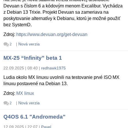
Devuan s číslom 6 a kódovým menom Excalibur. Vychádza
z Debian 13 Trixie. Projekt Devuan sa zameriava na
poskytovanie alternatívy k Debianu, ktorú je možné použiť
bez SystemD.
Zdroj:
https://www.devuan.org/get-devuan
|
Nová verzia
2
MX-25 “Infinity” beta 1
22.09.2025 | 08:40
|
redhawk1975
Ludia okolo MX linuxu uvolnili na testovanie prvé ISO MX
linuxu postavené na Debian 13.
Zdroj:
MX linux
|
Nová verzia
2
Q4OS 6.1 "Andromeda"
12.09.2025 | 22:07
|
Pavel