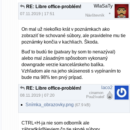
WlaSaTy
RE: Libre office-problém!
07.11.2019 | 17:51
Návštevník
On mal už niekoľko krát v poznámkach ako
zobraziť tie schované súbory, ale pravidelne mu tie
poznámky končia v kachliach. Škoda.
Buď to budú tie (patvary by som to nenazýval)
alebo mal zásadným spôsobom vykonaný
downgrade verzie kancelárskeho balíka.
Vzhľadom ale na jeho skúsenosti s vypínaním to
bude ma 98% ten prvý prípad.
laco2
RE: Libre office-problém!
cinamon
08.11.2019 | 07:20
Používateľ
Snímka_obrazovky.png
(67.9 kB)
CTRL+H-ja nie som odborník ale
záhradkár!Neviem čo tie skryté súbory