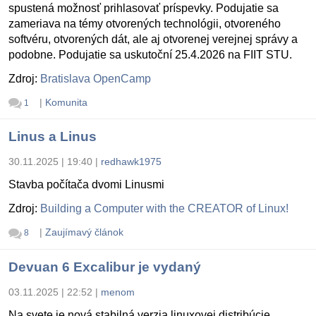
spustená možnosť prihlasovať príspevky. Podujatie sa
zameriava na témy otvorených technológii, otvoreného
softvéru, otvorených dát, ale aj otvorenej verejnej správy a
podobne. Podujatie sa uskutoční 25.4.2026 na FIIT STU.
Zdroj:
Bratislava OpenCamp
|
Komunita
1
Linus a Linus
30.11.2025 | 19:40
|
redhawk1975
Stavba počítača dvomi Linusmi
Zdroj:
Building a Computer with the CREATOR of Linux!
|
Zaujímavý článok
8
Devuan 6 Excalibur je vydaný
03.11.2025 | 22:52
|
menom
Na svete je nová stabilná verzia linuxovej distribúcie