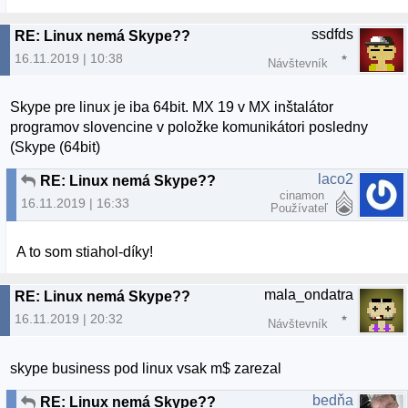
ssdfds
RE: Linux nemá Skype??
16.11.2019 | 10:38
Návštevník
Skype pre linux je iba 64bit. MX 19 v MX inštalátor
programov slovencine v položke komunikátori posledny
(Skype (64bit)
laco2
RE: Linux nemá Skype??
cinamon
16.11.2019 | 16:33
Používateľ
A to som stiahol-díky!
mala_ondatra
RE: Linux nemá Skype??
16.11.2019 | 20:32
Návštevník
skype business pod linux vsak m$ zarezal
bedňa
RE: Linux nemá Skype??