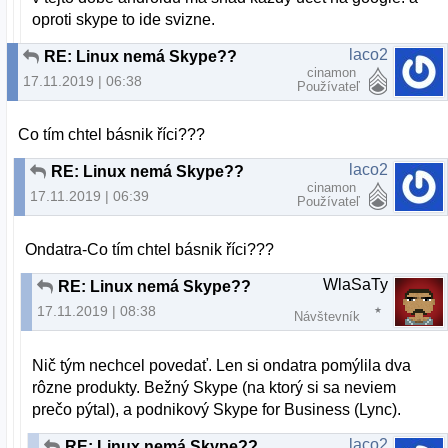
oproti skype to ide svizne.
laco2
RE: Linux nemá Skype??
cinamon
17.11.2019 | 06:38
Používateľ
Co tím chtel básnik říci???
laco2
RE: Linux nemá Skype??
cinamon
17.11.2019 | 06:39
Používateľ
Ondatra-Co tím chtel básnik říci???
WlaSaTy
RE: Linux nemá Skype??
17.11.2019 | 08:38
Návštevník
Nič tým nechcel povedať. Len si ondatra pomýlila dva
rôzne produkty. Bežný Skype (na ktorý si sa neviem
prečo pýtal), a podnikový Skype for Business (Lync).
laco2
RE: Linux nemá Skype??