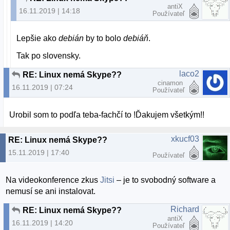
antiX
16.11.2019 | 14:18
Používateľ
Lepšie ako
debián
by to bolo
debiáň
.
Tak po slovensky.
laco2
RE: Linux nemá Skype??
cinamon
16.11.2019 | 07:24
Používateľ
Urobil som to podľa teba-fachčí to !Ďakujem všetkým!!
xkucf03
RE: Linux nemá Skype??
15.11.2019 | 17:40
Používateľ
Na videokonference zkus
Jitsi
– je to svobodný software a
nemusí se ani instalovat.
Richard
RE: Linux nemá Skype??
antiX
16.11.2019 | 14:20
Používateľ