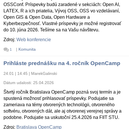
OSSConf. Príspevky budú zaradené v sekciách: Open AI,
LATEX, R a ich priatelia, Vývoj OSS, OSS vo vzdelávaní,
Open GIS & Open Data, Open Hardware a
Kyberbezpečnosť. Vlastné príspevky je možné registrovať
do 10. júna 2026. Tešíme sa na Vašu návštevu.
Zdroj:
Web konferencie
|
Komunita
1
Prihláste prednášku na 4. ročník OpenCamp
24.01 | 14:45
|
MarekGalinski
Dátum udalosti:
25.04.2026
Štvrtý ročník Bratislava OpenCamp pozná svoj termín a je
spustená možnosť prihlasovať príspevky. Podujatie sa
zameriava na témy otvorených technológii, otvoreného
softvéru, otvorených dát, ale aj otvorenej verejnej správy a
podobne. Podujatie sa uskutoční 25.4.2026 na FIIT STU.
Zdroj:
Bratislava OpenCamp