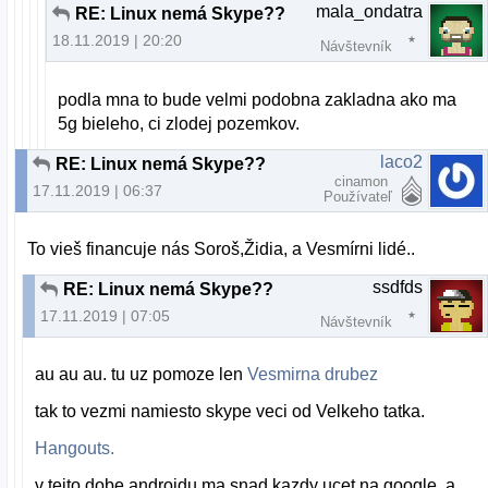
mala_ondatra
RE: Linux nemá Skype??
18.11.2019 | 20:20
Návštevník
podla mna to bude velmi podobna zakladna ako ma
5g bieleho, ci zlodej pozemkov.
laco2
RE: Linux nemá Skype??
cinamon
17.11.2019 | 06:37
Používateľ
To vieš financuje nás Soroš,Židia, a Vesmírni lidé..
ssdfds
RE: Linux nemá Skype??
17.11.2019 | 07:05
Návštevník
au au au. tu uz pomoze len
Vesmirna drubez
tak to vezmi namiesto skype veci od Velkeho tatka.
Hangouts.
v tejto dobe androidu ma snad kazdy ucet na google. a