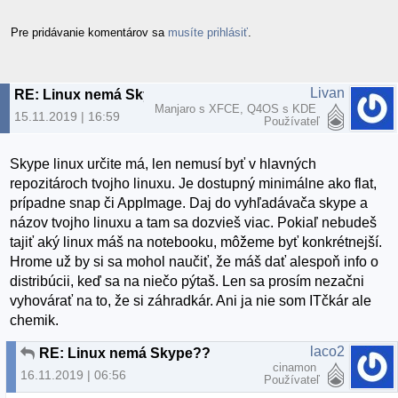
Pre pridávanie komentárov sa
musíte prihlásiť
.
Livan
RE: Linux nemá Skype??
Manjaro s XFCE, Q4OS s KDE
15.11.2019 | 16:59
Používateľ
Skype linux určite má, len nemusí byť v hlavných
repozitároch tvojho linuxu. Je dostupný minimálne ako flat,
prípadne snap či AppImage. Daj do vyhľadávača skype a
názov tvojho linuxu a tam sa dozvieš viac. Pokiaľ nebudeš
tajiť aký linux máš na notebooku, môžeme byť konkrétnejší.
Hrome už by si sa mohol naučiť, že máš dať alespoň info o
distribúcii, keď sa na niečo pýtaš. Len sa prosím nezačni
vyhovárať na to, že si záhradkár. Ani ja nie som ITčkár ale
chemik.
laco2
RE: Linux nemá Skype??
cinamon
16.11.2019 | 06:56
Používateľ