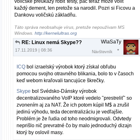
voličské preukazy robiť testy, páč teraz môže voliť
každý dement, len pretože sa narodil. Pozri si Ficovu a
Dankovu voličskú základňu.
Táto správa neobsahuje vírus, pretože nepoužívam MS
Windows.
http://kernelultras.org
WlaSaTy
RE: Linux nemá Skype??
17.11.2019 | 08:36
Návštevník
ICQ
bol izraelský výrobok ktorý získal obľubu
pomocou svojho otravného blikania, bolo to v časoch
keď webom kraľovali tancujúce škrečky.
Skype
bol Svédsko-Dánsky výrobok
decentralizovaného VoIP ktoré vedelo "prestreliť" so
zvonením aj za NAT. Že ich potom kúpil M$ a zrušil
jedinú výhodu, teda decentralizáciu je vedľajšie.
Problém je že ľudia od toho neodmigrovali. Odvtedy
neprišlo nič prevratné čo by malo jednoduchý dizajn
ktorý by oslovil masy.