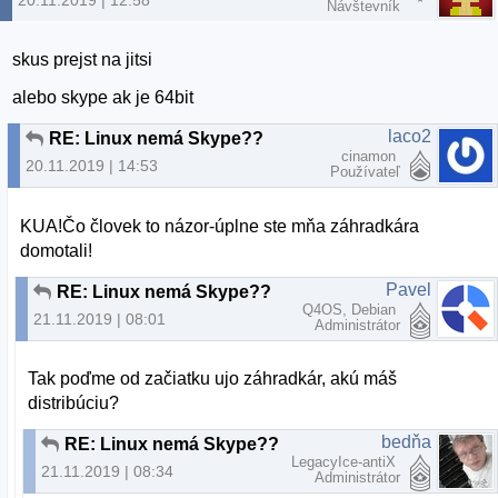
20.11.2019 | 12:58
Návštevník
skus prejst na jitsi
alebo skype ak je 64bit
laco2
RE: Linux nemá Skype??
cinamon
20.11.2019 | 14:53
Používateľ
KUA!Čo človek to názor-úplne ste mňa záhradkára
domotali!
Pavel
RE: Linux nemá Skype??
Q4OS, Debian
21.11.2019 | 08:01
Administrátor
Tak poďme od začiatku ujo záhradkár, akú máš
distribúciu?
bedňa
RE: Linux nemá Skype??
LegacyIce-antiX
21.11.2019 | 08:34
Administrátor