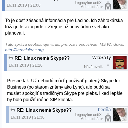
LegacyIce-antiX
16.11.2019 | 21:08
Administrátor
To je dosť zásadná informácia pre Laciho. Ich záhrakárska
lóža je teraz v prdeli. Zrejme už neovládnu svet ako
plánovali.
Táto správa neobsahuje vírus, pretože nepoužívam MS Windows.
http://kernelultras.org
WlaSaTy
RE: Linux nemá Skype??
16.11.2019 | 21:20
Návštevník
Presne tak. Už nebudú môcť používať platený Skype for
Business (po starom známy ako Lync), ale budú sa
musieť spokojiť s tradičným Skype pre plebs. I keď lepšie
by bolo použiť iného SIP klienta.
bedňa
RE: Linux nemá Skype??
LegacyIce-antiX
16.11.2019 | 21:30
Administrátor