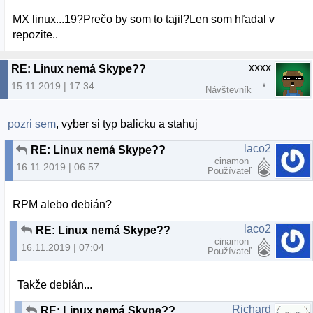
MX linux...19?Prečo by som to tajil?Len som hľadal v
repozite..
xxxx
RE: Linux nemá Skype??
15.11.2019 | 17:34
Návštevník
pozri sem
, vyber si typ balicku a stahuj
laco2
RE: Linux nemá Skype??
cinamon
16.11.2019 | 06:57
Používateľ
RPM alebo debián?
laco2
RE: Linux nemá Skype??
cinamon
16.11.2019 | 07:04
Používateľ
Takže debián...
Richard
RE: Linux nemá Skype??