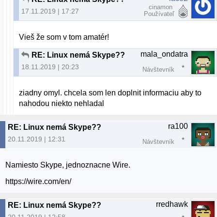
cinamon
17.11.2019 | 17:27
Používateľ
Vieš že som v tom amatér!
mala_ondatra
RE: Linux nemá Skype??
18.11.2019 | 20:23
Návštevník
ziadny omyl. chcela som len doplnit informaciu aby to
nahodou niekto nehladal
ra100
RE: Linux nemá Skype??
20.11.2019 | 12:31
Návštevník
Namiesto Skype, jednoznacne Wire.
https://wire.com/en/
rredhawk
RE: Linux nemá Skype??