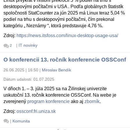
Linux prvýkrát v histórii prekročil 5 % podiel na trhu s
desktopovými počítačmi v USA . Podľa globálnych štatistík
spoločnosti StatCounter za jún 2025 má Linux teraz 5,04 %
podiel na trhu s desktopovými počítačmi, čím prekonal
kategóriu „ Neznámy “, ktorá predstavuje 4,76 %.
Zdroj:
https://news.itsfoss.com/linux-desktop-usage-usa/
|
IT novinky
2
O konferencii 13. ročník konferencie OSSConf
26.06.2025 | 16:50
|
Miroslav Bendík
Dátum udalosti:
01.07.2025
V dňoch 1. – 3. júla 2025 sa na Žilinskej univerzite
uskutoční 13. ročník konferencie OSSConf. Na webe je
zverejnený
program konferencie
ako aj
zborník
.
Zdroj:
ossconf.fri.uniza.sk
|
Komunita