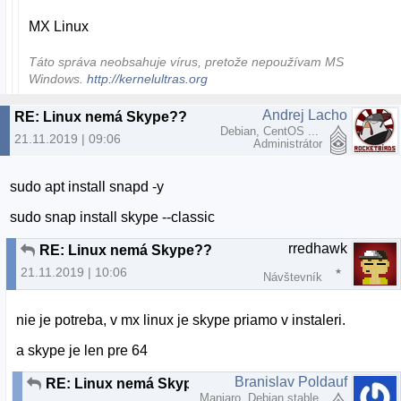
MX Linux
Táto správa neobsahuje vírus, pretože nepoužívam MS
Windows.
http://kernelultras.org
Andrej Lacho
RE: Linux nemá Skype??
Debian, CentOS ...
21.11.2019 | 09:06
Administrátor
sudo apt install snapd -y
sudo snap install skype --classic
rredhawk
RE: Linux nemá Skype??
21.11.2019 | 10:06
Návštevník
nie je potreba, v mx linux je skype priamo v instaleri.
a skype je len pre 64
Branislav Poldauf
RE: Linux nemá Skype??
Manjaro, Debian stable