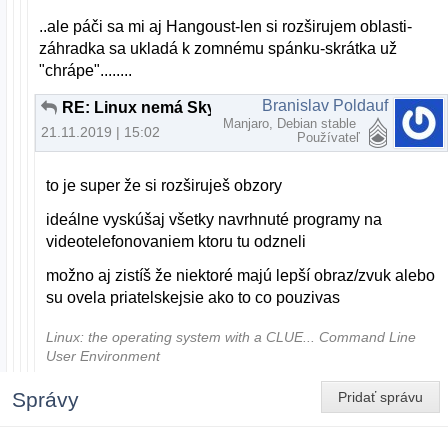
..ale páči sa mi aj Hangoust-len si rozširujem oblasti-
záhradka sa ukladá k zomnému spánku-skrátka už
"chrápe"........
Branislav Poldauf
RE: Linux nemá Skype??
Manjaro, Debian stable
21.11.2019 | 15:02
Používateľ
to je super že si rozširuješ obzory
ideálne vyskúšaj všetky navrhnuté programy na
videotelefonovaniem ktoru tu odzneli
možno aj zistíš že niektoré majú lepší obraz/zvuk alebo
su ovela priatelskejsie ako to co pouzivas
Linux: the operating system with a CLUE... Command Line
User Environment
Správy
Pridať správu