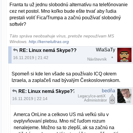
Franta tu už jednu slobodnú alternatívu na telefónovanie
cez net postol. Mno koľko bude ešte trvať aby ľudia
prestali voliť Fica/Trumpa a začnú používať slobodný
softvér?
Táto správa neobsahuje vírus, pretože nepoužívam MS
Windows.
http://kernelultras.org
WlaSaTy
RE: Linux nemá Skype??
16.11.2019 | 21:42
Návštevník
Spomeň si kde len všade sa používalo ICQ okrem
Izraela, a zaplačeš nad bývalým Československom.
bedňa
RE: Linux nemá Skype??
LegacyIce-antiX
16.11.2019 | 22:14
Administrátor
Amerca OnLine a celkovo US má veľkú silu v
ovplyvňovaní plebsu. Mno nič ľuďom rozum
nenalejeme. Možno sa to zlepší, ak sa začnú na