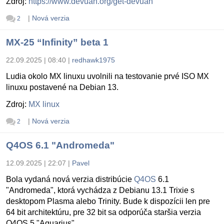
Zdroj:
https://www.devuan.org/get-devuan
|
Nová verzia
2
MX-25 “Infinity” beta 1
22.09.2025 | 08:40
|
redhawk1975
Ludia okolo MX linuxu uvolnili na testovanie prvé ISO MX
linuxu postavené na Debian 13.
Zdroj:
MX linux
|
Nová verzia
2
Q4OS 6.1 "Andromeda"
12.09.2025 | 22:07
|
Pavel
Bola vydaná nová verzia distribúcie
Q4OS
6.1
"Andromeda", ktorá vychádza z Debianu 13.1 Trixie s
desktopom Plasma alebo Trinity. Bude k dispozícii len pre
64 bit architektúru, pre 32 bit sa odporúča staršia verzia
Q4OS 5 "Aquarius".