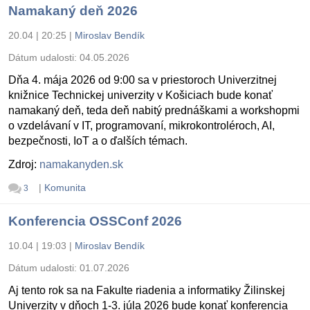
Namakaný deň 2026
20.04 | 20:25
|
Miroslav Bendík
Dátum udalosti:
04.05.2026
Dňa 4. mája 2026 od 9:00 sa v priestoroch Univerzitnej
knižnice Technickej univerzity v Košiciach bude konať
namakaný deň, teda deň nabitý prednáškami a workshopmi
o vzdelávaní v IT, programovaní, mikrokontroléroch, AI,
bezpečnosti, IoT a o ďalších témach.
Zdroj:
namakanyden.sk
|
Komunita
3
Konferencia OSSConf 2026
10.04 | 19:03
|
Miroslav Bendík
Dátum udalosti:
01.07.2026
Aj tento rok sa na Fakulte riadenia a informatiky Žilinskej
Univerzity v dňoch 1-3. júla 2026 bude konať konferencia