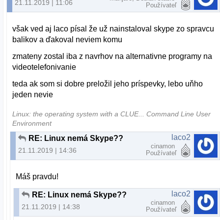
21.11.2019 | 11:06
Používateľ
však ved aj laco písal že už nainstaloval skype zo spravcu
balikov a ďakoval neviem komu
zmateny zostal iba z navrhov na alternativne programy na
videotelefonivanie
teda ak som si dobre preložil jeho príspevky, lebo uňho
jeden nevie
Linux: the operating system with a CLUE... Command Line User
Environment
laco2
RE: Linux nemá Skype??
cinamon
21.11.2019 | 14:36
Používateľ
Máš pravdu!
laco2
RE: Linux nemá Skype??
cinamon
21.11.2019 | 14:38
Používateľ