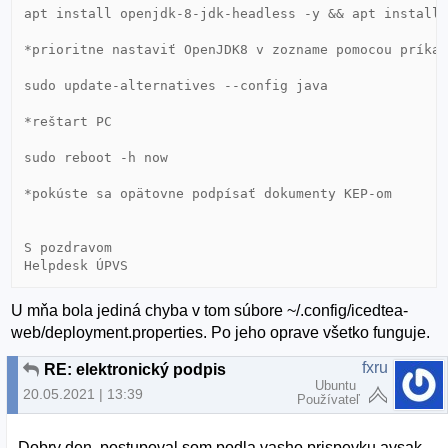
apt install openjdk-8-jdk-headless -y && apt install 
*prioritne nastaviť OpenJDK8 v zozname pomocou príkaz
sudo update-alternatives --config java

*reštart PC

sudo reboot -h now

*pokúste sa opätovne podpísať dokumenty KEP-om

S pozdravom

Helpdesk ÚPVS
U mňa bola jediná chyba v tom súbore ~/.config/icedtea-
web/deployment.properties. Po jeho oprave všetko funguje.
fxru
RE: elektronický podpis
Ubuntu
20.05.2021 | 13:39
Používateľ
Dobry den, postupoval som podla vasho prispevku avsak