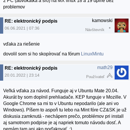
2 PC (advokatka a sro) na MX linux 18 a 19 uplne bez
problemov
kamowski
RE: elektronický podpis
06.06.2021 | 07:36
Návštevník
vďaka za riešenie
dovolil som si ho skopírovať na fórum
LinuxMintu
math29
RE: elektronický podpis
20.01.2022 | 23:14
Používateľ
Veľká vďaka za návod. Funguje aj v Ubuntu Mate 20.04.
Akurát by som doplnil prehliadače. KEP funguje v Mozille. V
Google Chrome sa mi to v Ubuntu nepodarilo (ale ani vo
Windows). Píšem to aspoň tu lebo na Mint fóre CZ&SK je už
diskusia zamknutá - nechápem prečo, problémov pri install
aj samotnom podpise je aj napriek tomuto návodu dosť. A
nemám tam ani ako poďakovať. :)