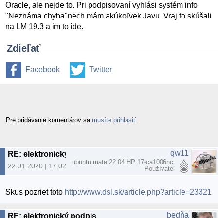
Oracle, ale nejde to. Pri podpisovaní vyhlási systém info
"Neznáma chyba"nech mám akúkoľvek Javu. Vraj to skúšali
na LM 19.3 a im to ide.
Zdieľať
Facebook
Twitter
Pre pridávanie komentárov sa
musíte prihlásiť
.
qw11
RE: elektronický podpis
ubuntu mate 22.04 HP 17-ca1006nc
22.01.2020 | 17:02
Používateľ
Skus pozriet toto
http://www.dsl.sk/article.php?article=23321
bedňa
RE: elektronický podpis