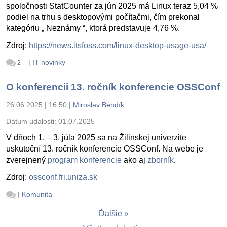
spoločnosti StatCounter za jún 2025 má Linux teraz 5,04 %
podiel na trhu s desktopovými počítačmi, čím prekonal
kategóriu „ Neznámy “, ktorá predstavuje 4,76 %.
Zdroj:
https://news.itsfoss.com/linux-desktop-usage-usa/
|
IT novinky
2
O konferencii 13. ročník konferencie OSSConf
26.06.2025 | 16:50
|
Miroslav Bendík
Dátum udalosti:
01.07.2025
V dňoch 1. – 3. júla 2025 sa na Žilinskej univerzite
uskutoční 13. ročník konferencie OSSConf. Na webe je
zverejnený
program konferencie
ako aj
zborník
.
Zdroj:
ossconf.fri.uniza.sk
|
Komunita
Ďalšie