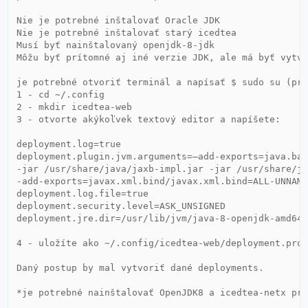
Nie je potrebné inštalovať Oracle JDK

Nie je potrebné inštalovať starý icedtea

Musí byť nainštalovaný openjdk-8-jdk

Môžu byť prítomné aj iné verzie JDK, ale má byť vytvo
je potrebné otvoriť terminál a napísať $ sudo su (pri
1 - cd ~/.config

2 - mkdir icedtea-web

3 - otvorte akýkoľvek textový editor a napíšete:

deployment.log=true

deployment.plugin.jvm.arguments=–add-exports=java.bas
-jar /usr/share/java/jaxb-impl.jar -jar /usr/share/ja
-add-exports=javax.xml.bind/javax.xml.bind=ALL-UNNAME
deployment.log.file=true

deployment.security.level=ASK_UNSIGNED

deployment.jre.dir=/usr/lib/jvm/java-8-openjdk-amd64

4 - uložíte ako ~/.config/icedtea-web/deployment.prop
Daný postup by mal vytvoriť dané deployments.

*je potrebné nainštalovať OpenJDK8 a icedtea-netx prí