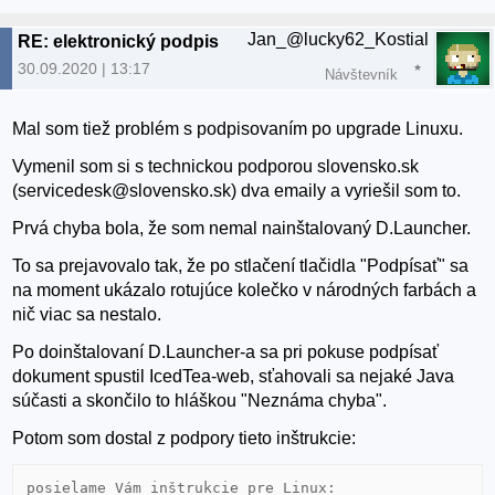
Jan_@lucky62_Kostial
RE: elektronický podpis
30.09.2020 | 13:17
Návštevník
Mal som tiež problém s podpisovaním po upgrade Linuxu.
Vymenil som si s technickou podporou slovensko.sk
(servicedesk@slovensko.sk) dva emaily a vyriešil som to.
Prvá chyba bola, že som nemal nainštalovaný D.Launcher.
To sa prejavovalo tak, že po stlačení tlačidla "Podpísať" sa
na moment ukázalo rotujúce kolečko v národných farbách a
nič viac sa nestalo.
Po doinštalovaní D.Launcher-a sa pri pokuse podpísať
dokument spustil IcedTea-web, sťahovali sa nejaké Java
súčasti a skončilo to hláškou "Neznáma chyba".
Potom som dostal z podpory tieto inštrukcie:
posielame Vám inštrukcie pre Linux:
