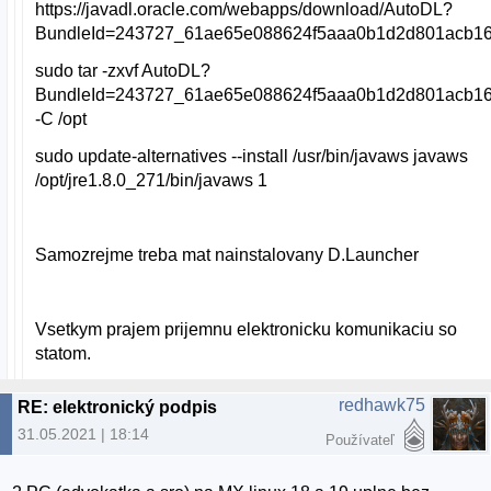
https://javadl.oracle.com/webapps/download/AutoDL?
BundleId=243727_61ae65e088624f5aaa0b1d2d801acb1
sudo tar -zxvf AutoDL?
BundleId=243727_61ae65e088624f5aaa0b1d2d801acb1
-C /opt
sudo update-alternatives --install /usr/bin/javaws javaws
/opt/jre1.8.0_271/bin/javaws 1
Samozrejme treba mat nainstalovany D.Launcher
Vsetkym prajem prijemnu elektronicku komunikaciu so
statom.
redhawk75
RE: elektronický podpis
31.05.2021 | 18:14
Používateľ