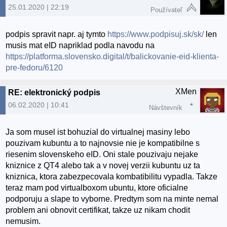
25.01.2020 | 22:19
Používateľ
podpis spravit napr. aj tymto
https://www.podpisuj.sk/sk/
len
musis mat eID napriklad podla navodu na
https://platforma.slovensko.digital/t/balickovanie-eid-klienta-
pre-fedoru/6120
XMen
RE: elektronický podpis
06.02.2020 | 10:41
Návštevník
Ja som musel ist bohuzial do virtualnej masiny lebo
pouzivam kubuntu a to najnovsie nie je kompatibilne s
riesenim slovenskeho eID. Oni stale pouzivaju nejake
kniznice z QT4 alebo tak a v novej verzii kubuntu uz ta
kniznica, ktora zabezpecovala kombatibilitu vypadla. Takze
teraz mam pod virtualboxom ubuntu, ktore oficialne
podporuju a slape to vyborne. Predtym som na minte nemal
problem ani obnovit certifikat, takze uz nikam chodit
nemusim.