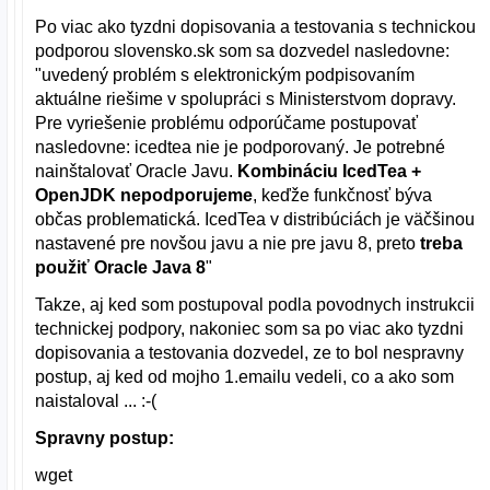
Po viac ako tyzdni dopisovania a testovania s technickou
podporou slovensko.sk som sa dozvedel nasledovne:
"uvedený problém s elektronickým podpisovaním
aktuálne riešime v spolupráci s Ministerstvom dopravy.
Pre vyriešenie problému odporúčame postupovať
nasledovne: icedtea nie je podporovaný. Je potrebné
nainštalovať Oracle Javu.
Kombináciu IcedTea +
OpenJDK nepodporujeme
, keďže funkčnosť býva
občas problematická. IcedTea v distribúciách je väčšinou
nastavené pre novšou javu a nie pre javu 8, preto
treba
použiť Oracle Java 8
"
Takze, aj ked som postupoval podla povodnych instrukcii
technickej podpory, nakoniec som sa po viac ako tyzdni
dopisovania a testovania dozvedel, ze to bol nespravny
postup, aj ked od mojho 1.emailu vedeli, co a ako som
naistaloval ... :-(
Spravny postup:
wget