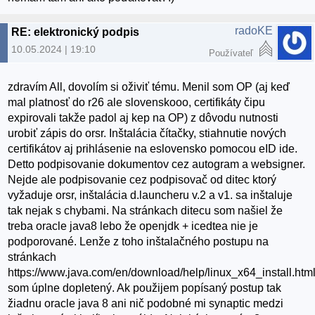
radoKE
RE: elektronický podpis
10.05.2024 | 19:10
Používateľ
zdravím All, dovolím si oživiť tému. Menil som OP (aj keď
mal platnosť do r26 ale slovenskooo, certifikáty čipu
expirovali takže padol aj kep na OP) z dôvodu nutnosti
urobiť zápis do orsr. Inštalácia čítačky, stiahnutie nových
certifikátov aj prihlásenie na eslovensko pomocou eID ide.
Detto podpisovanie dokumentov cez autogram a websigner.
Nejde ale podpisovanie cez podpisovač od ditec ktorý
vyžaduje orsr, inštalácia d.launcheru v.2 a v1. sa inštaluje
tak nejak s chybami. Na stránkach ditecu som našiel že
treba oracle java8 lebo že openjdk + icedtea nie je
podporované. Lenže z toho inštalačného postupu na
stránkach
https://www.java.com/en/download/help/linux_x64_install.htm
som úplne dopletený. Ak použijem popísaný postup tak
žiadnu oracle java 8 ani nič podobné mi synaptic medzi