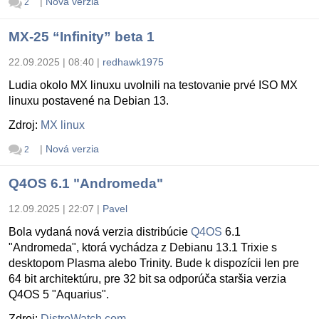
|
Nová verzia
2
MX-25 “Infinity” beta 1
22.09.2025 | 08:40
|
redhawk1975
Ludia okolo MX linuxu uvolnili na testovanie prvé ISO MX
linuxu postavené na Debian 13.
Zdroj:
MX linux
|
Nová verzia
2
Q4OS 6.1 "Andromeda"
12.09.2025 | 22:07
|
Pavel
Bola vydaná nová verzia distribúcie
Q4OS
6.1
"Andromeda", ktorá vychádza z Debianu 13.1 Trixie s
desktopom Plasma alebo Trinity. Bude k dispozícii len pre
64 bit architektúru, pre 32 bit sa odporúča staršia verzia
Q4OS 5 "Aquarius".
Zdroj:
DistroWatch.com