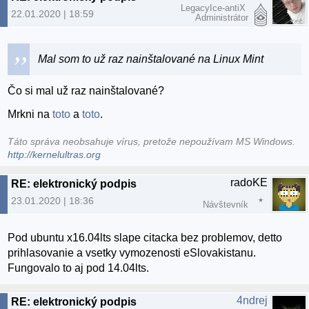
LegacyIce-antiX
22.01.2020 | 18:59
Administrátor
Mal som to už raz nainštalované na Linux Mint
Čo si mal už raz nainštalované?
Mrkni na
toto
a
toto
.
Táto správa neobsahuje vírus, pretože nepoužívam MS Windows.
http://kernelultras.org
radoKE
RE: elektronický podpis
23.01.2020 | 18:36
Návštevník
Pod ubuntu x16.04lts slape citacka bez problemov, detto
prihlasovanie a vsetky vymozenosti eSlovakistanu.
Fungovalo to aj pod 14.04lts.
4ndrej
RE: elektronický podpis