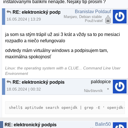
inštalovanými balíkmi nenájde. Nejaký tip prosím ?
Branislav Poldauf
RE: elektronický podpis
Manjaro, Debian stable
16.05.2024 | 13:29
Používateľ
ja som sa stým trápil už asi 3 krát a vždy sa to po mesiaci
rozpadlo a niečo nefungovalo
odvtedy mám virtuálny windows a podpisujem tam,
maximálna spokojnosť
Linux: the operating system with a CLUE... Command Line User
Environment
paldopice
RE: elektronický podpis
18.05.2024 | 00:32
Návštevník
shell$ aptitude search openjdk | grep -E ' openjdk-[
Balin50
RE: elektronický podpis