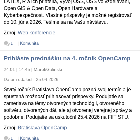
LATEX, R a ich priatelia, Vývoj OSS, OSS vo vzdelávaní,
Open GIS & Open Data, Open Hardware a
Kyberbezpečnosť. Vlastné príspevky je možné registrovať
do 10. júna 2026. Tešíme sa na Vašu návštevu.
Zdroj:
Web konferencie
|
Komunita
1
Prihláste prednášku na 4. ročník OpenCamp
24.01 | 14:45
|
MarekGalinski
Dátum udalosti:
25.04.2026
Štvrtý ročník Bratislava OpenCamp pozná svoj termín a je
spustená možnosť prihlasovať príspevky. Podujatie sa
zameriava na témy otvorených technológii, otvoreného
softvéru, otvorených dát, ale aj otvorenej verejnej správy a
podobne. Podujatie sa uskutoční 25.4.2026 na FIIT STU.
Zdroj:
Bratislava OpenCamp
|
Komunita
1