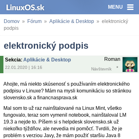
MENU
Domov
Fórum
Aplikácie & Desktop
elektronický
podpis
elektronický podpis
Roman
Sekcia
:
Aplikácie & Desktop
22.01.2020 | 16:16
Návštevník
Ahojte, má niekto skúsenosť s používaním elektronického
podpisu v Linuxe? Mám na mysli komunikáciu so stránkou
slovensko.sk a financnasprava.sk
Mal som to už raz nainštalované na Linux Mint, všetko
fungovalo, teraz som vymenil notebook, nainštaloval LM
19.3 a nejde to. Píšem si s helpdesk slovensko.sk už
niekoľko týždňov, ale nevedia mi pomôcť. Tvrdili, že je
problém s verziou Javy, že mám použiť staršiu Java 8