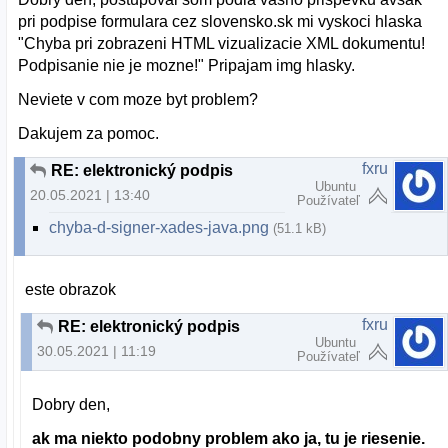
pri podpise formulara cez slovensko.sk mi vyskoci hlaska
"Chyba pri zobrazeni HTML vizualizacie XML dokumentu!
Podpisanie nie je mozne!" Pripajam img hlasky.
Neviete v com moze byt problem?
Dakujem za pomoc.
fxru
RE: elektronický podpis
Ubuntu
20.05.2021 | 13:40
Používateľ
chyba-d-signer-xades-java.png
(51.1 kB)
este obrazok
fxru
RE: elektronický podpis
Ubuntu
30.05.2021 | 11:19
Používateľ
Dobry den,
ak ma niekto podobny problem ako ja, tu je riesenie.