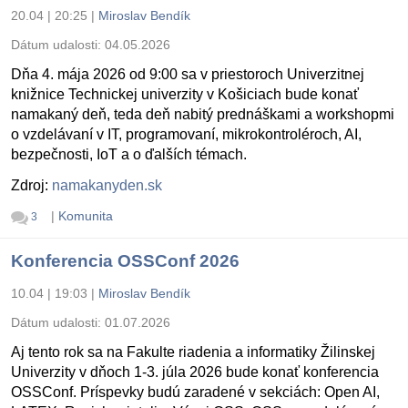
20.04 | 20:25
|
Miroslav Bendík
Dátum udalosti:
04.05.2026
Dňa 4. mája 2026 od 9:00 sa v priestoroch Univerzitnej
knižnice Technickej univerzity v Košiciach bude konať
namakaný deň, teda deň nabitý prednáškami a workshopmi
o vzdelávaní v IT, programovaní, mikrokontroléroch, AI,
bezpečnosti, IoT a o ďalších témach.
Zdroj:
namakanyden.sk
|
Komunita
3
Konferencia OSSConf 2026
10.04 | 19:03
|
Miroslav Bendík
Dátum udalosti:
01.07.2026
Aj tento rok sa na Fakulte riadenia a informatiky Žilinskej
Univerzity v dňoch 1-3. júla 2026 bude konať konferencia
OSSConf. Príspevky budú zaradené v sekciách: Open AI,