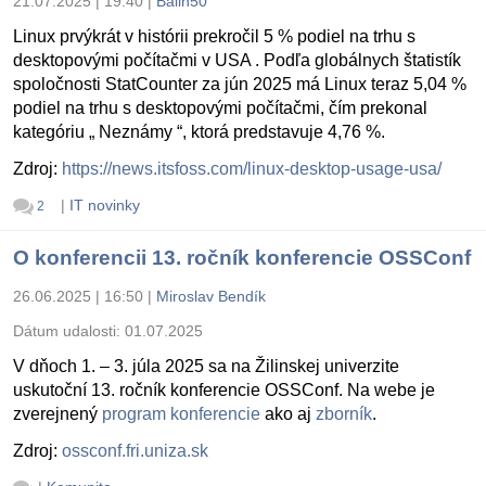
21.07.2025 | 19:40
|
Balin50
Linux prvýkrát v histórii prekročil 5 % podiel na trhu s
desktopovými počítačmi v USA . Podľa globálnych štatistík
spoločnosti StatCounter za jún 2025 má Linux teraz 5,04 %
podiel na trhu s desktopovými počítačmi, čím prekonal
kategóriu „ Neznámy “, ktorá predstavuje 4,76 %.
Zdroj:
https://news.itsfoss.com/linux-desktop-usage-usa/
|
IT novinky
2
O konferencii 13. ročník konferencie OSSConf
26.06.2025 | 16:50
|
Miroslav Bendík
Dátum udalosti:
01.07.2025
V dňoch 1. – 3. júla 2025 sa na Žilinskej univerzite
uskutoční 13. ročník konferencie OSSConf. Na webe je
zverejnený
program konferencie
ako aj
zborník
.
Zdroj:
ossconf.fri.uniza.sk