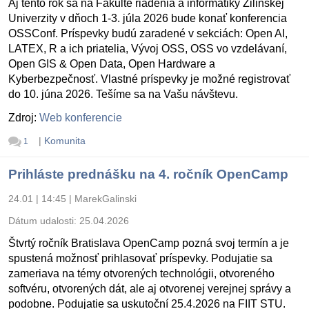
Aj tento rok sa na Fakulte riadenia a informatiky Žilinskej
Univerzity v dňoch 1-3. júla 2026 bude konať konferencia
OSSConf. Príspevky budú zaradené v sekciách: Open AI,
LATEX, R a ich priatelia, Vývoj OSS, OSS vo vzdelávaní,
Open GIS & Open Data, Open Hardware a
Kyberbezpečnosť. Vlastné príspevky je možné registrovať
do 10. júna 2026. Tešíme sa na Vašu návštevu.
Zdroj:
Web konferencie
|
Komunita
1
Prihláste prednášku na 4. ročník OpenCamp
24.01 | 14:45
|
MarekGalinski
Dátum udalosti:
25.04.2026
Štvrtý ročník Bratislava OpenCamp pozná svoj termín a je
spustená možnosť prihlasovať príspevky. Podujatie sa
zameriava na témy otvorených technológii, otvoreného
softvéru, otvorených dát, ale aj otvorenej verejnej správy a
podobne. Podujatie sa uskutoční 25.4.2026 na FIIT STU.