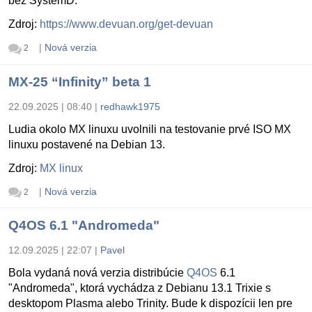
bez SystemD.
Zdroj:
https://www.devuan.org/get-devuan
|
Nová verzia
2
MX-25 “Infinity” beta 1
22.09.2025 | 08:40
|
redhawk1975
Ludia okolo MX linuxu uvolnili na testovanie prvé ISO MX
linuxu postavené na Debian 13.
Zdroj:
MX linux
|
Nová verzia
2
Q4OS 6.1 "Andromeda"
12.09.2025 | 22:07
|
Pavel
Bola vydaná nová verzia distribúcie
Q4OS
6.1
"Andromeda", ktorá vychádza z Debianu 13.1 Trixie s
desktopom Plasma alebo Trinity. Bude k dispozícii len pre