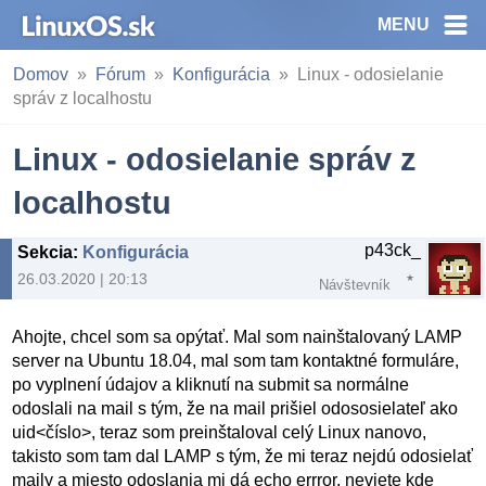
MENU
Domov
Fórum
Konfigurácia
Linux - odosielanie
správ z localhostu
Linux - odosielanie správ z
localhostu
p43ck_
Sekcia
:
Konfigurácia
26.03.2020 | 20:13
Návštevník
Ahojte, chcel som sa opýtať. Mal som nainštalovaný LAMP
server na Ubuntu 18.04, mal som tam kontaktné formuláre,
po vyplnení údajov a kliknutí na submit sa normálne
odoslali na mail s tým, že na mail prišiel odososielateľ ako
uid<číslo>, teraz som preinštaloval celý Linux nanovo,
takisto som tam dal LAMP s tým, že mi teraz nejdú odosielať
maily a miesto odoslania mi dá echo errror, neviete kde