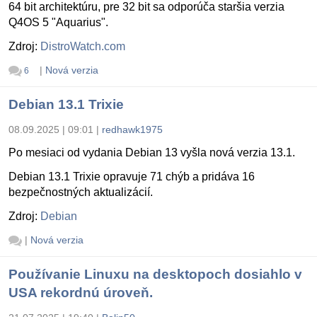
64 bit architektúru, pre 32 bit sa odporúča staršia verzia
Q4OS 5 "Aquarius".
Zdroj:
DistroWatch.com
|
Nová verzia
6
Debian 13.1 Trixie
08.09.2025 | 09:01
|
redhawk1975
Po mesiaci od vydania Debian 13 vyšla nová verzia 13.1.
Debian 13.1 Trixie opravuje 71 chýb a pridáva 16
bezpečnostných aktualizácií.
Zdroj:
Debian
|
Nová verzia
Používanie Linuxu na desktopoch dosiahlo v
USA rekordnú úroveň.