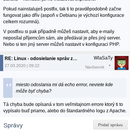
Pokud nainstaluješ postfix, tak ti to pravděpodobně začne
fungovat jako dřív (aspoň v Debianu je výchozí konfigurace
celkem rozumná).
V postfixu si pak případně můžeš nastavit, aby e-maily
neposílal příjemcům sám, ale předával je přes jiný server.
Nebo si ten jiný server můžeš nastavit v konfiguraci PHP.
WlaSaTy
RE: Linux - odosielanie správ z localhostu
27.03.2020 | 09:22
Návštevník
miesto odoslania mi dá echo errror, neviete kde
môže byť chyba?
Tá chyba bude opísaná v tom veľmitajnom errore ktorý ti to
vypísalo buď priamo, alebo do štandardného logu z Apache.
Správy
Pridať správu