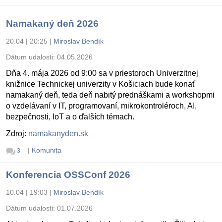
Namakaný deň 2026
20.04 | 20:25
|
Miroslav Bendík
Dátum udalosti:
04.05.2026
Dňa 4. mája 2026 od 9:00 sa v priestoroch Univerzitnej
knižnice Technickej univerzity v Košiciach bude konať
namakaný deň, teda deň nabitý prednáškami a workshopmi
o vzdelávaní v IT, programovaní, mikrokontroléroch, AI,
bezpečnosti, IoT a o ďalších témach.
Zdroj:
namakanyden.sk
|
Komunita
3
Konferencia OSSConf 2026
10.04 | 19:03
|
Miroslav Bendík
Dátum udalosti:
01.07.2026