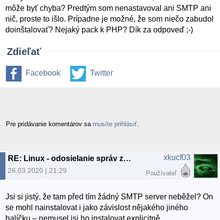
môže byť chyba? Predtým som nenastavoval ani SMTP ani
nič, proste to išlo. Prípadne je možné, že som niečo zabudol
doinštalovať? Nejaký pack k PHP? Dík za odpoveď ;-)
Zdieľať
Facebook
Twitter
Pre pridávanie komentárov sa
musíte prihlásiť
.
xkucf03
RE: Linux - odosielanie správ z localhostu
26.03.2020 | 21:29
Používateľ
Jsi si jistý, že tam před tím žádný SMTP server neběžel? On
se mohl nainstalovat i jako závislost nějakého jiného
balíčku – nemusel jsi ho instalovat explicitně.