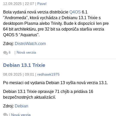
12.09.2025 | 22:07
|
Pavel
Bola vydaná nová verzia distribúcie
Q4OS
6.1
"Andromeda", ktorá vychádza z Debianu 13.1 Trixie s
desktopom Plasma alebo Trinity. Bude k dispozícii len pre
64 bit architektúru, pre 32 bit sa odporúča staršia verzia
Q4OS 5 "Aquarius".
Zdroj:
DistroWatch.com
|
Nová verzia
6
Debian 13.1 Trixie
08.09.2025 | 09:01
|
redhawk1975
Po mesiaci od vydania Debian 13 vyšla nová verzia 13.1.
Debian 13.1 Trixie opravuje 71 chýb a pridáva 16
bezpečnostných aktualizácií.
Zdroj:
Debian
|
Nová verzia