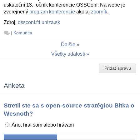
uskutoční 13. ročník konferencie OSSConf. Na webe je
zverejnený
program konferencie
ako aj
zborník
.
Zdroj:
ossconf.fri.uniza.sk
|
Komunita
Ďalšie
Všetky udalosti
Pridať správu
Anketa
Stretli ste sa s open-source stratégiou Bitka o
Wesnoth?
Áno, hral som alebo hrávam