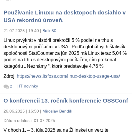
Používanie Linuxu na desktopoch dosiahlo v
USA rekordnú úroveň.
21.07.2025 | 19:40
|
Balin50
Linux prvýkrát v histórii prekročil 5 % podiel na trhu s
desktopovými počítačmi v USA . Podľa globálnych štatistík
spoločnosti StatCounter za jún 2025 má Linux teraz 5,04 %
podiel na trhu s desktopovými počítačmi, čím prekonal
kategóriu „ Neznámy “, ktorá predstavuje 4,76 %.
Zdroj:
https://news.itsfoss.com/linux-desktop-usage-usa/
|
IT novinky
2
O konferencii 13. ročník konferencie OSSConf
26.06.2025 | 16:50
|
Miroslav Bendík
Dátum udalosti:
01.07.2025
V dňoch 1. – 3. júla 2025 sa na Žilinskej univerzite