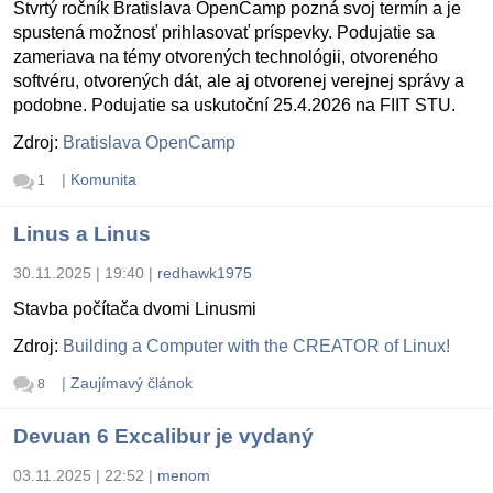
Štvrtý ročník Bratislava OpenCamp pozná svoj termín a je
spustená možnosť prihlasovať príspevky. Podujatie sa
zameriava na témy otvorených technológii, otvoreného
softvéru, otvorených dát, ale aj otvorenej verejnej správy a
podobne. Podujatie sa uskutoční 25.4.2026 na FIIT STU.
Zdroj:
Bratislava OpenCamp
|
Komunita
1
Linus a Linus
30.11.2025 | 19:40
|
redhawk1975
Stavba počítača dvomi Linusmi
Zdroj:
Building a Computer with the CREATOR of Linux!
|
Zaujímavý článok
8
Devuan 6 Excalibur je vydaný
03.11.2025 | 22:52
|
menom