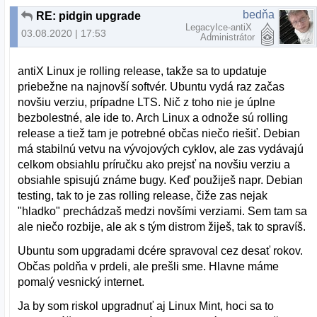
bedňa
RE: pidgin upgrade
LegacyIce-antiX
03.08.2020 | 17:53
Administrátor
antiX Linux je rolling release, takže sa to updatuje
priebežne na najnovší softvér. Ubuntu vydá raz začas
novšiu verziu, prípadne LTS. Nič z toho nie je úplne
bezbolestné, ale ide to. Arch Linux a odnože sú rolling
release a tiež tam je potrebné občas niečo riešiť. Debian
má stabilnú vetvu na vývojových cyklov, ale zas vydávajú
celkom obsiahlu príručku ako prejsť na novšiu verziu a
obsiahle spisujú známe bugy. Keď použiješ napr. Debian
testing, tak to je zas rolling release, čiže zas nejak
"hladko" prechádzaš medzi novšími verziami. Sem tam sa
ale niečo rozbije, ale ak s tým distrom žiješ, tak to spravíš.
Ubuntu som upgradami dcére spravoval cez desať rokov.
Občas poldňa v prdeli, ale prešli sme. Hlavne máme
pomalý vesnický internet.
Ja by som riskol upgradnuť aj Linux Mint, hoci sa to