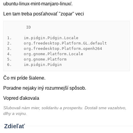
ubuntu-linux-mint-manjaro-linux/.
Len tam treba posťahovať "zopar" veci
        ID                                           
1.     im.pidgin.Pidgin.Locale                      s
2.     org.freedesktop.Platform.GL.default          1
3.     org.freedesktop.Platform.openh264            2
4.     org.gnome.Platform.Locale                    3
5.     org.gnome.Platform                           3
6.     im.pidgin.Pidgin                             
Čo mi príde šialene.
Poradne nejaky iný rozumnejší spôsob.
Vopred ďakovala
Sľubovali nám mier, solidaritu a prosperitu. Dostali sme vazalstvo,
dlhy a vojnu.
Zdieľať