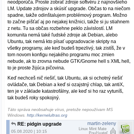
neodporúča. Proste zobrať zdroje softvéru z najnovšieho
LM. Update zdrojov a skúsiť upgrade. Občas to na niečom
spadne, takže odinštalujem problémový program. Možno
to začne pišťať aj po nejakej knižnici, takže si ju stiahnem
z netu. Tu sa občas rozbehne peklo závislostí. LM
komunita nemá také ľudské zdroje ak Debian, alebo
Ubuntu, tak nemá kto písať upgradovacie skripty na
všetky programy, ale keď budeš trpezlivý, tak zistíš, že v
tom novom konfigu nejakého programu moc zmien
nebude, ak to zrovna nebude GTK/Gnome hell s XML hell,
to je proste žijúca pičovina.
Keď nechceš nič riešiť, tak Ubuntu, ak si ochotný riešiť
ovládače, tak Debian a keď si ozajstný chlap, tak antiX,
ten je v základe katastrofálny, ale keď si ho raz vytuníš,
tak budeš roky spokojný.
Táto správa neobsahuje vírus, pretože nepoužívam MS
Windows.
http://kernelultras.org
martin-zeleny
RE: pidgin upgrade
Linux Mint Mate
05.08.2020 | 10:15
Používateľ