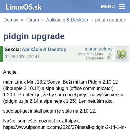
MENU
Domov
Fórum
Aplikácie & Desktop
pidgin upgrade
pidgin upgrade
martin-zeleny
Sekcia
:
Aplikácie & Desktop
Linux Mint Mate
01.08.2020 | 20:41
Používateľ
Ahojte,
mám Linux Mint 18.2 Sonya. Beží mi tam Pidgin 2.10.12
(libpurple 2.10.12) a sipe plugin (office communicator)
1.20.1. Problém je, že by som chcel prejsť na vyššiu verziu
(pidgin uz je 2.14 a sipe nejak 1.25). Len netuším ako.
sudo apt-get install pidgin je stále na 2.10.12.
Našiel som ešte možnosť cez flatpak.
https://www.tipsonunix.com/2020/07/install-pidgin-2-14-1-in-