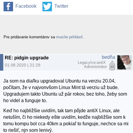
Facebook
Twitter
Pre pridávanie komentárov sa
musíte prihlásiť
.
bedňa
RE: pidgin upgrade
LegacyIce-antiX
01.08.2020 | 21:29
Administrátor
Ja som na diaľku upgradoval Ubuntu na verziu 20.04,
počítam, že v najvonvšom Linux Mint tá verziu už bude.
Upgradujem takto Ubuntu už pár rokov, bez toho, žeby som
ho videl a funguje to.
Keď ho najbližšie uvidím, tak tam pôjde antiX Linux, ale
netuším, či ho niekedy ešte uvidím, kedže najbližšie som k
tomu kompu bol cca 40km a pokiaľ to funguje, nechce sa mi
to riešiť, njn som lenivý.