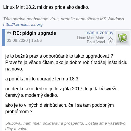
Linux Mint 18.2, mi dnes príde ako dedko.
Táto správa neobsahuje vírus, pretože nepoužívam MS Windows.
http://kernelultras.org
martin-zeleny
RE: pidgin upgrade
Linux Mint Mate
03.08.2020 | 15:56
Používateľ
je to bežná prax a odporúčané to takto upgradovať ?
Praveže ja všade čítam, ako je dobre robiť radšej inštaláciu
na novo.
a ponúka mi to upgrade len na 18.3
no dedko ako dedko. je to z júla 2017. to je taký svieži,
čerstvý a moderný dedko.
ako je to v iných distribúciach. čelí sa tam podobným
problémom ?
Sľubovali nám mier, solidaritu a prosperitu. Dostali sme vazalstvo,
dlhy a vojnu.