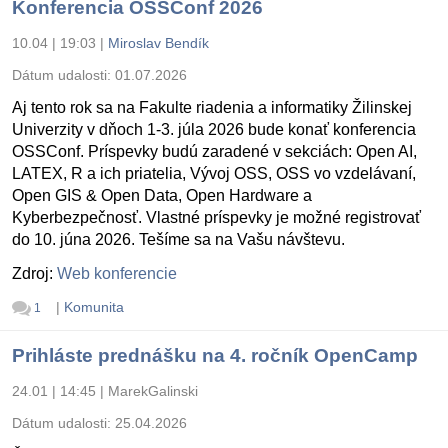
Konferencia OSSConf 2026
10.04 | 19:03
|
Miroslav Bendík
Dátum udalosti:
01.07.2026
Aj tento rok sa na Fakulte riadenia a informatiky Žilinskej
Univerzity v dňoch 1-3. júla 2026 bude konať konferencia
OSSConf. Príspevky budú zaradené v sekciách: Open AI,
LATEX, R a ich priatelia, Vývoj OSS, OSS vo vzdelávaní,
Open GIS & Open Data, Open Hardware a
Kyberbezpečnosť. Vlastné príspevky je možné registrovať
do 10. júna 2026. Tešíme sa na Vašu návštevu.
Zdroj:
Web konferencie
|
Komunita
1
Prihláste prednášku na 4. ročník OpenCamp
24.01 | 14:45
|
MarekGalinski
Dátum udalosti:
25.04.2026