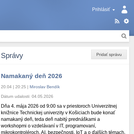
Prihlásiť
Správy
Pridať správu
Namakaný deň 2026
20.04 | 20:25
|
Miroslav Bendík
Dátum udalosti:
04.05.2026
Dňa 4. mája 2026 od 9:00 sa v priestoroch Univerzitnej
knižnice Technickej univerzity v Košiciach bude konať
namakaný deň, teda deň nabitý prednáškami a
workshopmi o vzdelávaní v IT, programovaní,
mikrokontroléroch, AI, bezpečnosti, IoT a o ďalších témach.