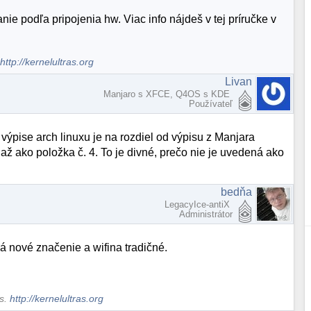
 podľa pripojenia hw. Viac info nájdeš v tej príručke v
.
http://kernelultras.org
Livan
Manjaro s XFCE, Q4OS s KDE
Používateľ
o výpise arch linuxu je na rozdiel od výpisu z Manjara
až ako položka č. 4. To je divné, prečo nie je uvedená ako
bedňa
LegacyIce-antiX
Administrátor
á nové značenie a wifina tradičné.
ws.
http://kernelultras.org