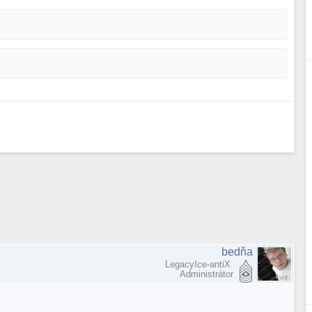
bedňa
LegacyIce-antiX
Administrátor