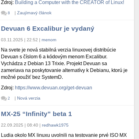
Zdroj:
Building a Computer with the CREATOR of Linux!
|
Zaujímavý článok
8
Devuan 6 Excalibur je vydaný
03.11.2025 | 22:52
|
menom
Na svete je nová stabilná verzia linuxovej distribúcie
Devuan s číslom 6 a kódovým menom Excalibur.
Vychádza z Debian 13 Trixie. Projekt Devuan sa
zameriava na poskytovanie alternatívy k Debianu, ktorú je
možné použiť bez SystemD.
Zdroj:
https://www.devuan.org/get-devuan
|
Nová verzia
2
MX-25 “Infinity” beta 1
22.09.2025 | 08:40
|
redhawk1975
Ludia okolo MX linuxu uvolnili na testovanie prvé ISO MX