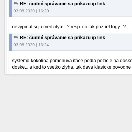
RE: čudné správanie sa príkazu ip link
03.08.2020 | 16:20
nevypinal si ju medzitym...? resp. co tak pozriet logy...?
RE: čudné správanie sa príkazu ip link
03.08.2020 | 16:24
systemd-kokotina pomenuva iface podla pozicie na doske,
doske... a ked to vsetko zlyha, tak dava klasicke povodne n