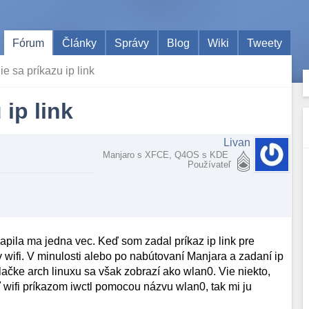
Fórum
Články
Správy
Blog
Wiki
Tweety
e sa príkazu ip link
ip link
Livan
Manjaro s XFCE, Q4OS s KDE
Používateľ
apila ma jedna vec. Keď som zadal príkaz ip link pre
wifi. V minulosti alebo po nabútovaní Manjara a zadaní ip
lačke arch linuxu sa však zobrazí ako wlan0. Vie niekto,
iť wifi príkazom iwctl pomocou názvu wlan0, tak mi ju