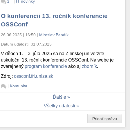
|
IT novinky
2
O konferencii 13. ročník konferencie
OSSConf
26.06.2025 | 16:50
|
Miroslav Bendík
Dátum udalosti:
01.07.2025
V dňoch 1. – 3. júla 2025 sa na Žilinskej univerzite
uskutoční 13. ročník konferencie OSSConf. Na webe je
zverejnený
program konferencie
ako aj
zborník
.
Zdroj:
ossconf.fri.uniza.sk
|
Komunita
Ďalšie
Všetky udalosti
Pridať správu