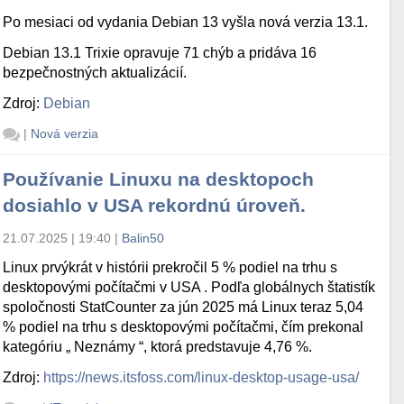
Po mesiaci od vydania Debian 13 vyšla nová verzia 13.1.
Debian 13.1 Trixie opravuje 71 chýb a pridáva 16
bezpečnostných aktualizácií.
Zdroj:
Debian
|
Nová verzia
Používanie Linuxu na desktopoch
dosiahlo v USA rekordnú úroveň.
21.07.2025 | 19:40
|
Balin50
Linux prvýkrát v histórii prekročil 5 % podiel na trhu s
desktopovými počítačmi v USA . Podľa globálnych štatistík
spoločnosti StatCounter za jún 2025 má Linux teraz 5,04
% podiel na trhu s desktopovými počítačmi, čím prekonal
kategóriu „ Neznámy “, ktorá predstavuje 4,76 %.
Zdroj:
https://news.itsfoss.com/linux-desktop-usage-usa/