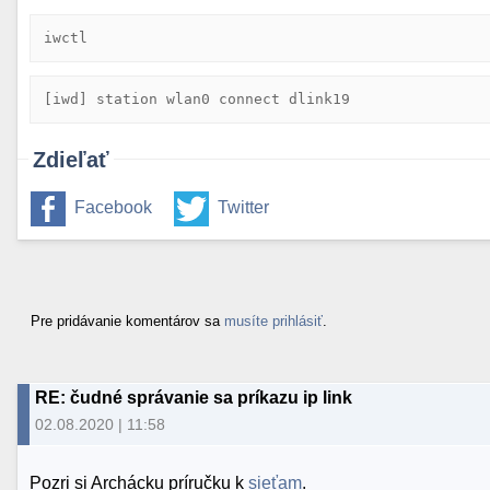
iwctl
[iwd] station wlan0 connect dlink19
Zdieľať
Facebook
Twitter
Pre pridávanie komentárov sa
musíte prihlásiť
.
RE: čudné správanie sa príkazu ip link
02.08.2020 | 11:58
Pozri si Archácku príručku k
sieťam
.