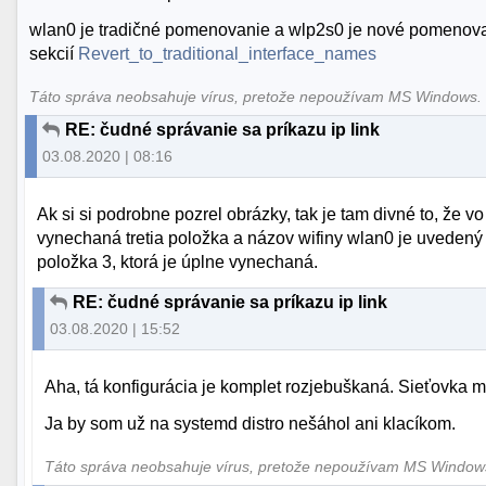
wlan0 je tradičné pomenovanie a wlp2s0 je nové pomenovanie
sekcií
Revert_to_traditional_interface_names
Táto správa neobsahuje vírus, pretože nepoužívam MS Windows
RE: čudné správanie sa príkazu ip link
03.08.2020 | 08:16
Ak si si podrobne pozrel obrázky, tak je tam divné to, že v
vynechaná tretia položka a názov wifiny wlan0 je uvedený 
položka 3, ktorá je úplne vynechaná.
RE: čudné správanie sa príkazu ip link
03.08.2020 | 15:52
Aha, tá konfigurácia je komplet rozjebuškaná. Sieťovka m
Ja by som už na systemd distro nešáhol ani klacíkom.
Táto správa neobsahuje vírus, pretože nepoužívam MS Windo