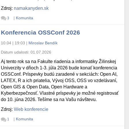
Zdroj:
namakanyden.sk
|
Komunita
3
Konferencia OSSConf 2026
10.04 | 19:03
|
Miroslav Bendík
Dátum udalosti:
01.07.2026
Aj tento rok sa na Fakulte riadenia a informatiky Žilinskej
Univerzity v dňoch 1-3. júla 2026 bude konať konferencia
OSSConf. Príspevky budú zaradené v sekciách: Open AI,
LATEX, R a ich priatelia, Vývoj OSS, OSS vo vzdelávaní,
Open GIS & Open Data, Open Hardware a
Kyberbezpečnosť. Vlastné príspevky je možné registrovať
do 10. júna 2026. Tešíme sa na Vašu návštevu.
Zdroj:
Web konferencie
|
Komunita
1