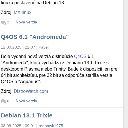
linuxu postavené na Debian 13.
Zdroj:
MX linux
|
Nová verzia
2
Q4OS 6.1 "Andromeda"
12.09.2025 | 22:07
|
Pavel
Bola vydaná nová verzia distribúcie
Q4OS
6.1
"Andromeda", ktorá vychádza z Debianu 13.1 Trixie s
desktopom Plasma alebo Trinity. Bude k dispozícii len pre
64 bit architektúru, pre 32 bit sa odporúča staršia verzia
Q4OS 5 "Aquarius".
Zdroj:
DistroWatch.com
|
Nová verzia
6
Debian 13.1 Trixie
08.09.2025 | 09:01
|
redhawk1975