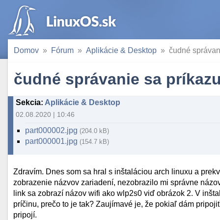
Domov
Fórum
Aplikácie & Desktop
čudné správani
čudné správanie sa príkazu 
Sekcia
:
Aplikácie & Desktop
02.08.2020 | 10:46
part000002.jpg
(204.0 kB)
part000001.jpg
(154.7 kB)
Zdravím. Dnes som sa hral s inštaláciou arch linuxu a prekv
zobrazenie názvov zariadení, nezobrazilo mi správne názov 
link sa zobrazí názov wifi ako wlp2s0 viď obrázok 2. V inšta
príčinu, prečo to je tak? Zaujímavé je, že pokiaľ dám pripoj
pripojí.