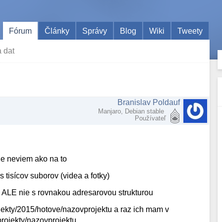
Fórum
Články
Správy
Blog
Wiki
Tweety
 dat
Branislav Poldauf
Manjaro, Debian stable
Používateľ
ale neviem ako na to
 tisícov suborov (videa a fotky)
k) ALE nie s rovnakou adresarovou strukturou
ojekty/2015/hotove/nazovprojektu a raz ich mam v
projekty/nazovprojektu