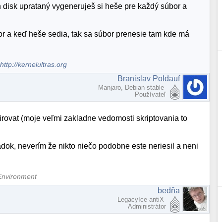
 disk uprataný vygeneruješ si heše pre každý súbor a
r a keď heše sedia, tak sa súbor prenesie tam kde má
.
http://kernelultras.org
Branislav Poldauf
Manjaro, Debian stable
Používateľ
pirovat (moje veľmi zakladne vedomosti skriptovania to
ok, neverím že nikto niečo podobne este neriesil a neni
Environment
bedňa
LegacyIce-antiX
Administrátor