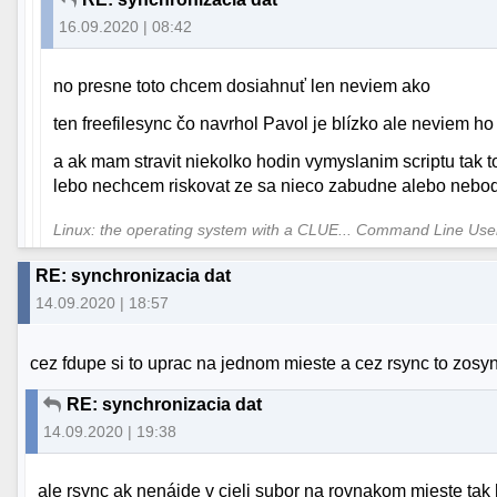
16.09.2020 | 08:42
no presne toto chcem dosiahnuť len neviem ako
ten freefilesync čo navrhol Pavol je blízko ale neviem ho
a ak mam stravit niekolko hodin vymyslanim scriptu tak 
lebo nechcem riskovat ze sa nieco zabudne alebo nebo
Linux: the operating system with a CLUE... Command Line Us
RE: synchronizacia dat
14.09.2020 | 18:57
cez fdupe si to uprac na jednom mieste a cez rsync to zosy
RE: synchronizacia dat
14.09.2020 | 19:38
ale rsync ak nenájde v cieli subor na rovnakom mieste tak 