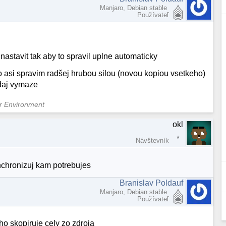
Manjaro, Debian stable
Používateľ
 nastavit tak aby to spravil uplne automaticky
to asi spravim radšej hrubou silou (novou kopiou vsetkeho)
daj vymaze
er Environment
okl
Návštevník
nchronizuj kam potrebujes
Branislav Poldauf
Manjaro, Debian stable
Používateľ
ho skopiruje cely zo zdroja