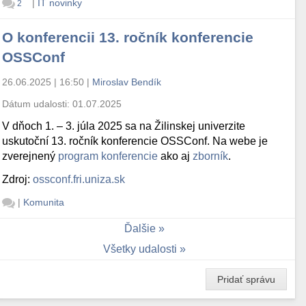
|
IT novinky
2
O konferencii 13. ročník konferencie
OSSConf
26.06.2025 | 16:50
|
Miroslav Bendík
Dátum udalosti:
01.07.2025
V dňoch 1. – 3. júla 2025 sa na Žilinskej univerzite
uskutoční 13. ročník konferencie OSSConf. Na webe je
zverejnený
program konferencie
ako aj
zborník
.
Zdroj:
ossconf.fri.uniza.sk
|
Komunita
Ďalšie
Všetky udalosti
Pridať správu