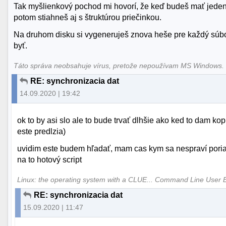
Tak myšlienkový pochod mi hovorí, že keď budeš mať jeden
potom stiahneš aj s štruktúrou priečinkou.
Na druhom disku si vygeneruješ znova heše pre každý súbo
byť.
Táto správa neobsahuje vírus, pretože nepoužívam MS Windows
RE: synchronizacia dat
14.09.2020 | 19:42
ok to by asi slo ale to bude trvať dlhšie ako ked to dam ko
este predlzia)
uvidim este budem hľadať, mam cas kym sa nespraví poriad
na to hotový script
Linux: the operating system with a CLUE... Command Line User 
RE: synchronizacia dat
15.09.2020 | 11:47