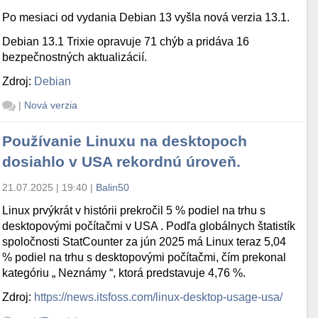
Po mesiaci od vydania Debian 13 vyšla nová verzia 13.1.
Debian 13.1 Trixie opravuje 71 chýb a pridáva 16
bezpečnostných aktualizácií.
Zdroj:
Debian
|
Nová verzia
Používanie Linuxu na desktopoch
dosiahlo v USA rekordnú úroveň.
21.07.2025 | 19:40
|
Balin50
Linux prvýkrát v histórii prekročil 5 % podiel na trhu s
desktopovými počítačmi v USA . Podľa globálnych štatistík
spoločnosti StatCounter za jún 2025 má Linux teraz 5,04
% podiel na trhu s desktopovými počítačmi, čím prekonal
kategóriu „ Neznámy “, ktorá predstavuje 4,76 %.
Zdroj:
https://news.itsfoss.com/linux-desktop-usage-usa/