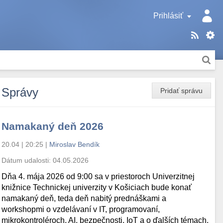
Prihlásiť
Správy
Pridať správu
Namakaný deň 2026
20.04 | 20:25
|
Miroslav Bendík
Dátum udalosti:
04.05.2026
Dňa 4. mája 2026 od 9:00 sa v priestoroch Univerzitnej
knižnice Technickej univerzity v Košiciach bude konať
namakaný deň, teda deň nabitý prednáškami a
workshopmi o vzdelávaní v IT, programovaní,
mikrokontroléroch, AI, bezpečnosti, IoT a o ďalších témach.