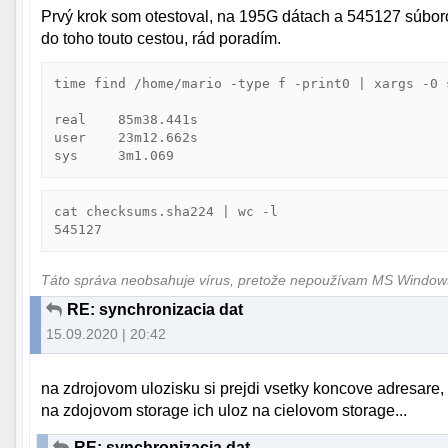
Prvý krok som otestoval, na 195G dátach a 545127 súboro
do toho touto cestou, rád poradím.
time find /home/mario -type f -print0 | xargs -0 
real    85m38.441s

user    23m12.662s

cat checksums.sha224 | wc -l

Táto správa neobsahuje vírus, pretože nepoužívam MS Windo
RE: synchronizacia dat
15.09.2020 | 20:42
na zdrojovom ulozisku si prejdi vsetky koncove adresare, 
na zdojovom storage ich uloz na cielovom storage...
RE: synchronizacia dat