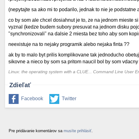
(nepytajte sa ako mi to podarilo, jednak to nie je podstatne 
co by som ale chcel dosiahnut je to, ze na jednom mieste si
vyznal (kedze budem subory presuvat na jednom disku pojd
"synchronizovali" na dalsie 2 miesta bez toho aby som kop
neexistuje na to nejaky programik alebo nejaka finta ??
ak by to malo byt prilis komplikovane tak jednoducho obetu
sikovne a nieco by som sa pritom naucil bol by som vdacny 
Linux: the operating system with a CLUE... Command Line User E
Zdieľať
Facebook
Twitter
Pre pridávanie komentárov sa
musíte prihlásiť
.