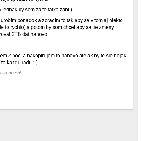
a jednak by som za to tatka zabil)
 urobím poriadok a zoradím to tak aby sa v tom aj niekto
e to rychlo) a potom by som chcel aby sa tie zmeny
iroval 2TB dat nanovo
jem 2 noci a nakopirujem to nanovo ale ak by to slo nejak
za kazdu radu ;-)
nvironment