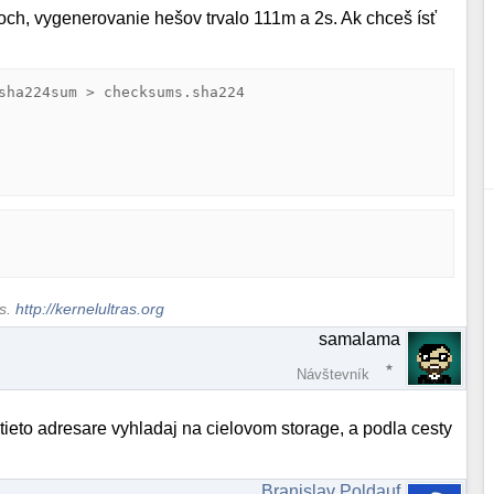
ch, vygenerovanie hešov trvalo 111m a 2s. Ak chceš ísť
sha224sum > checksums.sha224

ws.
http://kernelultras.org
samalama
Návštevník
tieto adresare vyhladaj na cielovom storage, a podla cesty
Branislav Poldauf