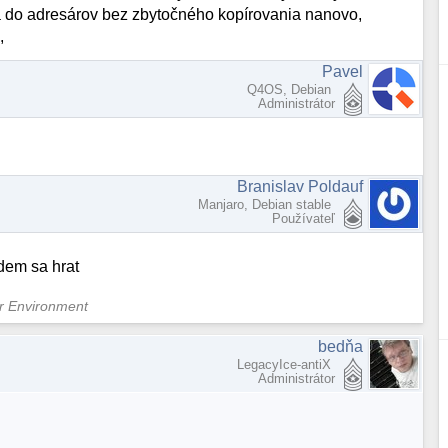
ja do adresárov bez zbytočného kopírovania nanovo,
,
Pavel
Q4OS, Debian
Administrátor
Branislav Poldauf
Manjaro, Debian stable
Používateľ
dem sa hrat
er Environment
bedňa
LegacyIce-antiX
Administrátor