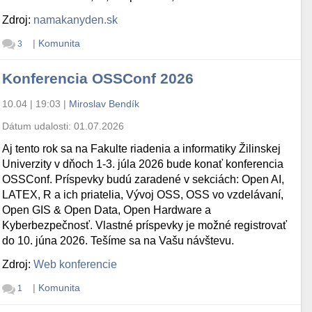
Zdroj:
namakanyden.sk
|
Komunita
3
Konferencia OSSConf 2026
10.04 | 19:03
|
Miroslav Bendík
Dátum udalosti:
01.07.2026
Aj tento rok sa na Fakulte riadenia a informatiky Žilinskej
Univerzity v dňoch 1-3. júla 2026 bude konať konferencia
OSSConf. Príspevky budú zaradené v sekciách: Open AI,
LATEX, R a ich priatelia, Vývoj OSS, OSS vo vzdelávaní,
Open GIS & Open Data, Open Hardware a
Kyberbezpečnosť. Vlastné príspevky je možné registrovať
do 10. júna 2026. Tešíme sa na Vašu návštevu.
Zdroj:
Web konferencie
|
Komunita
1