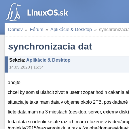
Domov
Fórum
Aplikácie & Desktop
synchronizacia
synchronizacia dat
Sekcia
:
Aplikácie & Desktop
14.09.2020 | 15:34
ahojte
chcel by som si ulahcit zivot a usetrit zopar hodin cakania 
situacia je taka mam data v objeme okolo 2TB, poskladané s
tieto data mam na 3 miestach (desktop, server, externy dis
teda data su identicke ale raz ich mam ulozene v /video/pr
/projekty/2015/nazovprojektu a raz v /zaloha/domacevidea/