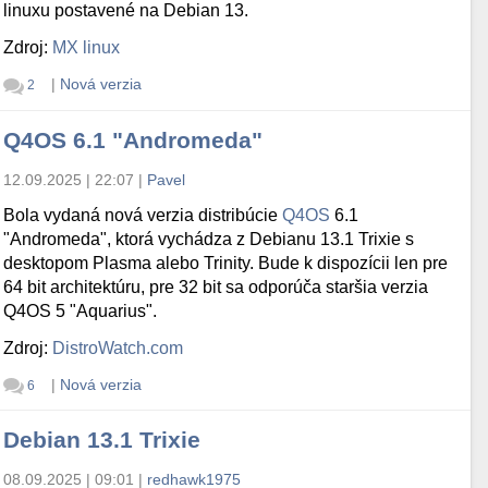
linuxu postavené na Debian 13.
Zdroj:
MX linux
|
Nová verzia
2
Q4OS 6.1 "Andromeda"
12.09.2025 | 22:07
|
Pavel
Bola vydaná nová verzia distribúcie
Q4OS
6.1
"Andromeda", ktorá vychádza z Debianu 13.1 Trixie s
desktopom Plasma alebo Trinity. Bude k dispozícii len pre
64 bit architektúru, pre 32 bit sa odporúča staršia verzia
Q4OS 5 "Aquarius".
Zdroj:
DistroWatch.com
|
Nová verzia
6
Debian 13.1 Trixie
08.09.2025 | 09:01
|
redhawk1975