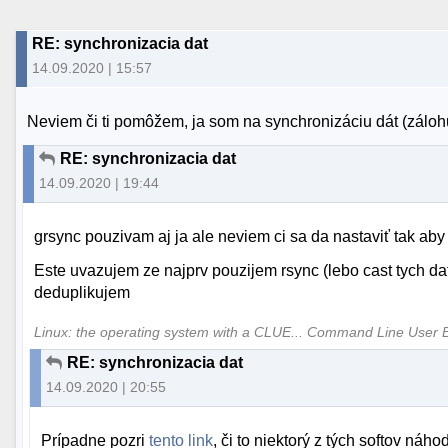
RE: synchronizacia dat
14.09.2020 | 15:57
Neviem či ti pomôžem, ja som na synchronizáciu dát (zálohu
RE: synchronizacia dat
14.09.2020 | 19:44
grsync pouzivam aj ja ale neviem ci sa da nastaviť tak aby 
Este uvazujem ze najprv pouzijem rsync (lebo cast tych dat
deduplikujem
Linux: the operating system with a CLUE... Command Line User 
RE: synchronizacia dat
14.09.2020 | 20:55
Prípadne pozri
tento link
, či to niektorý z tých softov ná