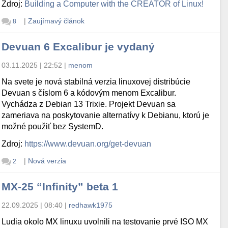
Zdroj:
Building a Computer with the CREATOR of Linux!
|
Zaujímavý článok
8
Devuan 6 Excalibur je vydaný
03.11.2025 | 22:52
|
menom
Na svete je nová stabilná verzia linuxovej distribúcie
Devuan s číslom 6 a kódovým menom Excalibur.
Vychádza z Debian 13 Trixie. Projekt Devuan sa
zameriava na poskytovanie alternatívy k Debianu, ktorú je
možné použiť bez SystemD.
Zdroj:
https://www.devuan.org/get-devuan
|
Nová verzia
2
MX-25 “Infinity” beta 1
22.09.2025 | 08:40
|
redhawk1975
Ludia okolo MX linuxu uvolnili na testovanie prvé ISO MX