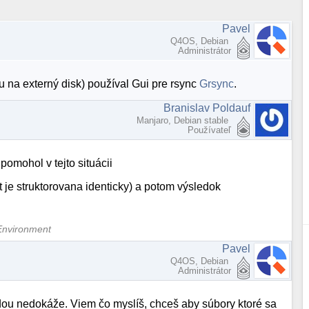
Pavel
Q4OS, Debian
Administrátor
 na externý disk) používal Gui pre rsync
Grsync
.
Branislav Poldauf
Manjaro, Debian stable
Používateľ
pomohol v tejto situácii
 je struktorovana identicky) a potom výsledok
Environment
Pavel
Q4OS, Debian
Administrátor
hodou nedokáže. Viem čo myslíš, chceš aby súbory ktoré sa