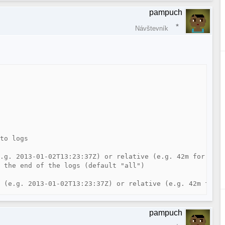
pampuch
Návštevník
to logs

.g. 2013-01-02T13:23:37Z) or relative (e.g. 42m for 42 m
 the end of the logs (default "all")

pampuch