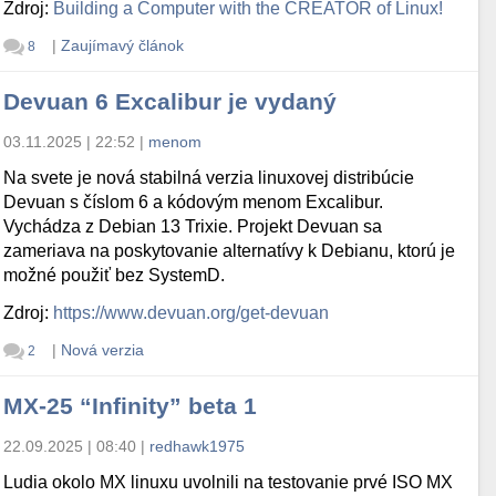
Zdroj:
Building a Computer with the CREATOR of Linux!
|
Zaujímavý článok
8
Devuan 6 Excalibur je vydaný
03.11.2025 | 22:52
|
menom
Na svete je nová stabilná verzia linuxovej distribúcie
Devuan s číslom 6 a kódovým menom Excalibur.
Vychádza z Debian 13 Trixie. Projekt Devuan sa
zameriava na poskytovanie alternatívy k Debianu, ktorú je
možné použiť bez SystemD.
Zdroj:
https://www.devuan.org/get-devuan
|
Nová verzia
2
MX-25 “Infinity” beta 1
22.09.2025 | 08:40
|
redhawk1975
Ludia okolo MX linuxu uvolnili na testovanie prvé ISO MX