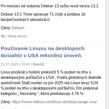
Po mesiaci od vydania Debian 13 vyšla nová verzia 13.1.
Debian 13.1 Trixie opravuje 71 chýb a pridáva 16
bezpečnostných aktualizácií.
Zdroj:
Debian
|
Nová verzia
Používanie Linuxu na desktopoch
dosiahlo v USA rekordnú úroveň.
21.07.2025 | 19:40
|
Balin50
Linux prvýkrát v histórii prekročil 5 % podiel na trhu s
desktopovými počítačmi v USA . Podľa globálnych štatistík
spoločnosti StatCounter za jún 2025 má Linux teraz 5,04
% podiel na trhu s desktopovými počítačmi, čím prekonal
kategóriu „ Neznámy “, ktorá predstavuje 4,76 %.
Zdroj:
https://news.itsfoss.com/linux-desktop-usage-usa/