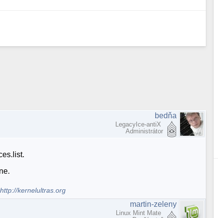
bedňa
LegacyIce-antiX
Administrátor
s.list.
ne.
.
http://kernelultras.org
martin-zeleny
Linux Mint Mate