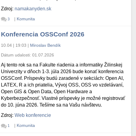
Zdroj:
namakanyden.sk
|
Komunita
3
Konferencia OSSConf 2026
10.04 | 19:03
|
Miroslav Bendík
Dátum udalosti:
01.07.2026
Aj tento rok sa na Fakulte riadenia a informatiky Žilinskej
Univerzity v dňoch 1-3. júla 2026 bude konať konferencia
OSSConf. Príspevky budú zaradené v sekciách: Open AI,
LATEX, R a ich priatelia, Vývoj OSS, OSS vo vzdelávaní,
Open GIS & Open Data, Open Hardware a
Kyberbezpečnosť. Vlastné príspevky je možné registrovať
do 10. júna 2026. Tešíme sa na Vašu návštevu.
Zdroj:
Web konferencie
|
Komunita
1