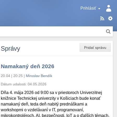
Prihlásiť
Správy
Pridať správu
Namakaný deň 2026
20.04 | 20:25
|
Miroslav Bendík
Dátum udalosti:
04.05.2026
Dňa 4. mája 2026 od 9:00 sa v priestoroch Univerzitnej
knižnice Technickej univerzity v Košiciach bude konať
namakaný deň, teda deň nabitý prednáškami a
workshopmi o vzdelávaní v IT, programovaní,
mikrokontroléroch, AI, bezpečnosti, IoT a o ďalších témach.