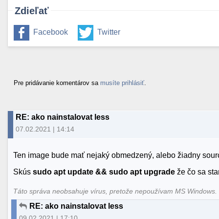
Zdieľať
Facebook
Twitter
Pre pridávanie komentárov sa
musíte prihlásiť
.
RE: ako nainstalovat less
07.02.2021 | 14:14
Ten image bude mať nejaký obmedzený, alebo žiadny source
Skús
sudo apt update && sudo apt upgrade
že čo sa sta
Táto správa neobsahuje vírus, pretože nepoužívam MS Windows
RE: ako nainstalovat less
09.02.2021 | 17:10