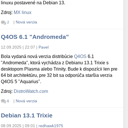
linuxu postavené na Debian 13.
Zdroj:
MX linux
|
Nová verzia
2
Q4OS 6.1 "Andromeda"
12.09.2025 | 22:07
|
Pavel
Bola vydaná nová verzia distribúcie
Q4OS
6.1
"Andromeda", ktorá vychádza z Debianu 13.1 Trixie s
desktopom Plasma alebo Trinity. Bude k dispozícii len pre
64 bit architektúru, pre 32 bit sa odporúča staršia verzia
Q4OS 5 "Aquarius".
inutes)

Zdroj:
DistroWatch.com
|
Nová verzia
6
Debian 13.1 Trixie
08.09.2025 | 09:01
|
redhawk1975