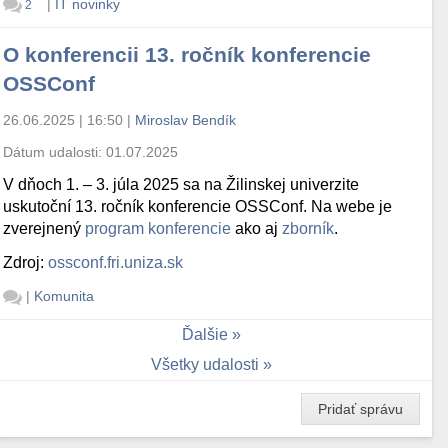
|
IT novinky
2
O konferencii 13. ročník konferencie
OSSConf
26.06.2025 | 16:50
|
Miroslav Bendík
Dátum udalosti:
01.07.2025
V dňoch 1. – 3. júla 2025 sa na Žilinskej univerzite
uskutoční 13. ročník konferencie OSSConf. Na webe je
zverejnený
program konferencie
ako aj
zborník
.
Zdroj:
ossconf.fri.uniza.sk
|
Komunita
Ďalšie
Všetky udalosti
Pridať správu