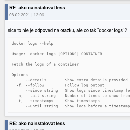
RE: ako nainstalovat less
08.02.2021 | 12:06
sice to nie je odpoved na otazku, ale co tak "docker logs"?
docker logs --help

Usage:  docker logs [OPTIONS] CONTAINER

Fetch the logs of a container

Options:

      --details        Show extra details provided 
  -f, --follow         Follow log output

      --since string   Show logs since timestamp (e
  -n, --tail string    Number of lines to show from
  -t, --timestamps     Show timestamps

RE: ako nainstalovat less