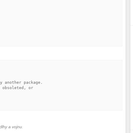
y another package.

 obsoleted, or

dlhy a vojnu.