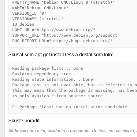
PRETTY_NAME="Debian GNU/Linux 9 (stretch)"

NAME="Debian GNU/Linux"

VERSION_ID="9"

VERSION="9 (stretch)"

ID=debian

HOME_URL="https://www.debian.org/"

SUPPORT_URL="https://www.debian.org/support"

Skusal som apt-get install less a dostal som toto:
Reading package lists... Done

Building dependency tree       

Reading state information... Done

Package less is not available, but is referred to b
This may mean that the package is missing, has been
is only available from another source

Skuste poradit
Sľubovali nám mier, solidaritu a prosperitu. Dostali sme vazalstvo, 