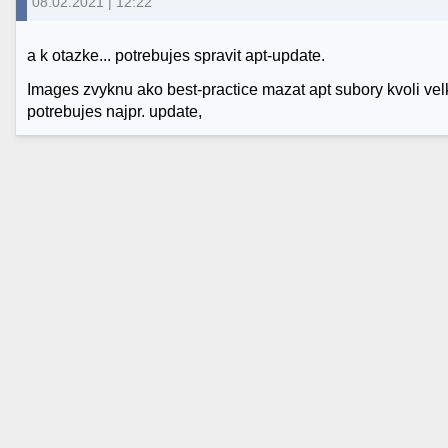
08.02.2021 | 12:22
a k otazke... potrebujes spravit apt-update.
Images zvyknu ako best-practice mazat apt subory kvoli velk
potrebujes najpr. update,