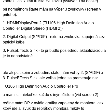
zobrazí asi 7 krát tú istá zvukovku (vstavanú na doske)
pri normálnom štarte mám na výber 3 zvukovky (screen v
prilohe):
1. HDMI/DisplayPort 2 (TU106 High Definition Audio
Controller Digital Stereo (HDMI 2))
2. Digital Output (S/PDIF) - externá zvukovka zapojená cez
optický kábel
3. PulseEffects Sink - to pribudlo poslednou aktualizáciou a
je to nepodstatné
ale ak pc uspím a zobudím, stále mám voľby 2. (S/PDIF) a
3. PulseEffects Sink, ale voľba jedna sa premenuje na:
TU106 High Definition Audio Controller Pro
a mám ich niekoľko, každú s iným číslom (vid screen 2)
reálne mám DP z nvidia grafiky zapojený do monitora, cez
ktorý ide aj zvuk do reprákov monitora (nikdy to