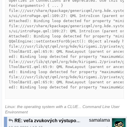
operties in Connections are deprecated. Use this syn
Foo(<arguments>) { ... }

file:///usr/share/kpackage/genericqml/org.kde.system
s/ui/introPage.qml:109:27: QML IntroIcon (parent or 
Attached): Binding loop detected for property "minim
file:///usr/share/kpackage/genericqml/org.kde.system
s/ui/introPage.qml:109:27: QML IntroIcon (parent or 
Attached): Binding loop detected for property "minim
QQmlEngine::setContextForObject(): Object already ha
file:///usr/lib/qt/qml/org/kde/kirigami.2/private/gl
lToolBarUI.qml:65:9: QML RowLayout (parent or ancest
ed): Binding loop detected for property "maximumWidth
file:///usr/lib/qt/qml/org/kde/kirigami.2/private/gl
lToolBarUI.qml:65:9: QML RowLayout (parent or ancest
ed): Binding loop detected for property "maximumWidth
file:///usr/lib/qt/qml/org/kde/kirigami.2/private/gl
lToolBarUI.qml:65:9: QML RowLayout (parent or ancest
ed): Binding loop detected for property "maximumWidt
Linux: the operating system with a CLUE... Command Line User
Environment
samalama
RE: veľa zvukových výstupov (duplicitných)