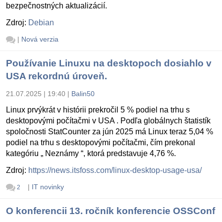
bezpečnostných aktualizácií.
Zdroj:
Debian
|
Nová verzia
Používanie Linuxu na desktopoch dosiahlo v
USA rekordnú úroveň.
21.07.2025 | 19:40
|
Balin50
Linux prvýkrát v histórii prekročil 5 % podiel na trhu s
desktopovými počítačmi v USA . Podľa globálnych štatistík
spoločnosti StatCounter za jún 2025 má Linux teraz 5,04 %
podiel na trhu s desktopovými počítačmi, čím prekonal
kategóriu „ Neznámy “, ktorá predstavuje 4,76 %.
Zdroj:
https://news.itsfoss.com/linux-desktop-usage-usa/
|
IT novinky
2
O konferencii 13. ročník konferencie OSSConf