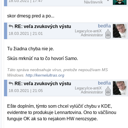
18.03.2021 | 17:47
Návštevník
skor dmesg pred a po...
bedňa
RE: veľa zvukových výstupov (duplicitných)
LegacyIce-antiX
18.03.2021 | 21:01
Administrátor
Tu žiadna chyba nie je.
Skús mrknúť na to čo hovorí Samo.
Táto správa neobsahuje vírus, pretože nepoužívam MS
Windows.
http://kernelultras.org
bedňa
RE: veľa zvukových výstupov (duplicitných)
LegacyIce-antiX
18.03.2021 | 21:05
Administrátor
Ešte doplním, týmto som chcel vylúčiť chybu v KDE,
evidentne to produkuje Lennartovina. Ono to väčšinou
funguje OK ak sa to nejakom HW nerozsype.