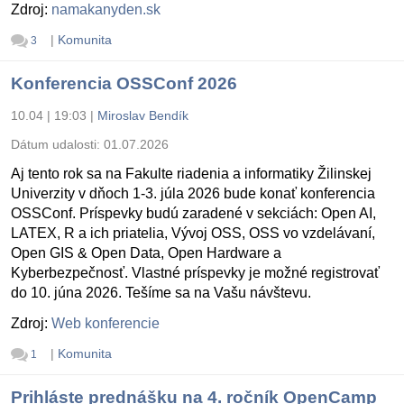
Zdroj:
namakanyden.sk
|
Komunita
3
Konferencia OSSConf 2026
10.04 | 19:03
|
Miroslav Bendík
Dátum udalosti:
01.07.2026
Aj tento rok sa na Fakulte riadenia a informatiky Žilinskej
Univerzity v dňoch 1-3. júla 2026 bude konať konferencia
OSSConf. Príspevky budú zaradené v sekciách: Open AI,
LATEX, R a ich priatelia, Vývoj OSS, OSS vo vzdelávaní,
Open GIS & Open Data, Open Hardware a
Kyberbezpečnosť. Vlastné príspevky je možné registrovať
do 10. júna 2026. Tešíme sa na Vašu návštevu.
Zdroj:
Web konferencie
|
Komunita
1
Prihláste prednášku na 4. ročník OpenCamp