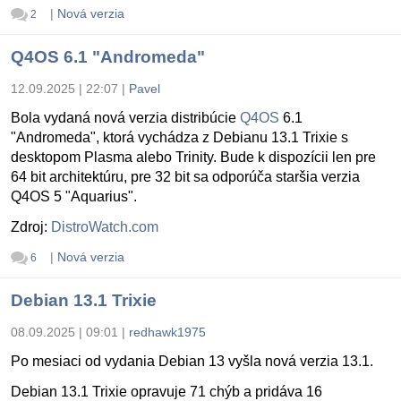
|
Nová verzia
2
Q4OS 6.1 "Andromeda"
12.09.2025 | 22:07
|
Pavel
Bola vydaná nová verzia distribúcie
Q4OS
6.1
"Andromeda", ktorá vychádza z Debianu 13.1 Trixie s
desktopom Plasma alebo Trinity. Bude k dispozícii len pre
64 bit architektúru, pre 32 bit sa odporúča staršia verzia
Q4OS 5 "Aquarius".
Zdroj:
DistroWatch.com
|
Nová verzia
6
Debian 13.1 Trixie
08.09.2025 | 09:01
|
redhawk1975
Po mesiaci od vydania Debian 13 vyšla nová verzia 13.1.
Debian 13.1 Trixie opravuje 71 chýb a pridáva 16