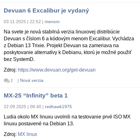
Devuan 6 Excalibur je vydaný
03.11.2025 | 22:52
|
menom
Na svete je nová stabilná verzia linuxovej distribúcie
Devuan s číslom 6 a kódovým menom Excalibur. Vychádza
z Debian 13 Trixie. Projekt Devuan sa zameriava na
poskytovanie alternatívy k Debianu, ktorú je možné použiť
bez SystemD.
Zdroj:
https://www.devuan.org/get-devuan
|
Nová verzia
2
MX-25 “Infinity” beta 1
22.09.2025 | 08:40
|
redhawk1975
Ludia okolo MX linuxu uvolnili na testovanie prvé ISO MX
linuxu postavené na Debian 13.
Zdroj:
MX linux