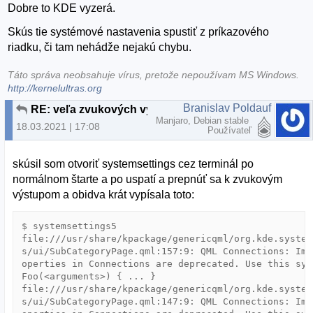
Dobre to KDE vyzerá.
Skús tie systémové nastavenia spustiť z príkazového
riadku, či tam nehádže nejakú chybu.
Táto správa neobsahuje vírus, pretože nepoužívam MS Windows.
http://kernelultras.org
Branislav Poldauf
RE: veľa zvukových výstupov (duplicitných)
Manjaro, Debian stable
18.03.2021 | 17:08
Používateľ
skúsil som otvoriť systemsettings cez terminál po
normálnom štarte a po uspatí a prepnúť sa k zvukovým
výstupom a obidva krát vypísala toto:
$ systemsettings5  
file:///usr/share/kpackage/genericqml/org.kde.system
s/ui/SubCategoryPage.qml:157:9: QML Connections: Imp
operties in Connections are deprecated. Use this syn
Foo(<arguments>) { ... }

file:///usr/share/kpackage/genericqml/org.kde.system
s/ui/SubCategoryPage.qml:147:9: QML Connections: Imp