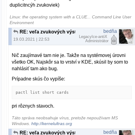
duplicitncýh zvukoviek)
Linux: the operating system with a CLUE... Command Line User
Environment
bedňa
RE: veľa zvukových výstupov (duplicitných)
LegacyIce-antiX
19.03.2021 | 22:53
Administrátor
Nič zaujímavé tam nie je. Takže na systémovej úrovni
všetko OK, Najskôr sa to vrství v KDE, skúsil by som to
nahlásiť tam ako bug.
Prípadne skús čo vypíše:
pactl list short cards
pri rôznych stavoch.
Táto správa neobsahuje vírus, pretože nepoužívam MS
Windows.
http://kernelultras.org
bedňa
RE: veľa zvukových výstupov (duplicitných)