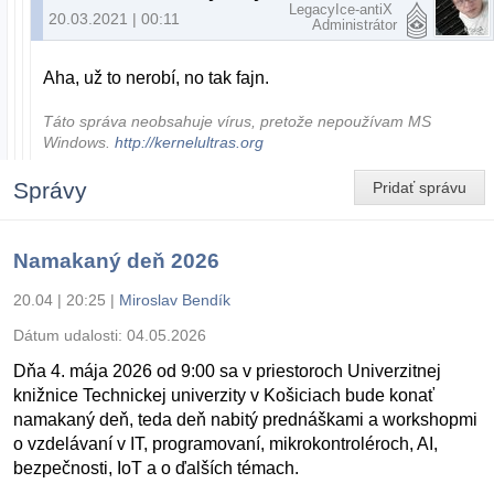
LegacyIce-antiX
20.03.2021 | 00:11
Administrátor
Aha, už to nerobí, no tak fajn.
Táto správa neobsahuje vírus, pretože nepoužívam MS
Windows.
http://kernelultras.org
Správy
Pridať správu
Namakaný deň 2026
20.04 | 20:25
|
Miroslav Bendík
Dátum udalosti:
04.05.2026
Dňa 4. mája 2026 od 9:00 sa v priestoroch Univerzitnej
knižnice Technickej univerzity v Košiciach bude konať
namakaný deň, teda deň nabitý prednáškami a workshopmi
o vzdelávaní v IT, programovaní, mikrokontroléroch, AI,
bezpečnosti, IoT a o ďalších témach.