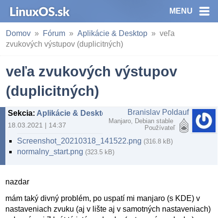
MENU
Domov
Fórum
Aplikácie & Desktop
veľa
zvukových výstupov (duplicitných)
veľa zvukových výstupov
(duplicitných)
Branislav Poldauf
Sekcia
:
Aplikácie & Desktop
Manjaro, Debian stable
18.03.2021 | 14:37
Používateľ
Screenshot_20210318_141522.png
(316.8 kB)
normalny_start.png
(323.5 kB)
nazdar
mám taký divný problém, po uspatí mi manjaro (s KDE) v
nastaveniach zvuku (aj v lište aj v samotných nastaveniach)