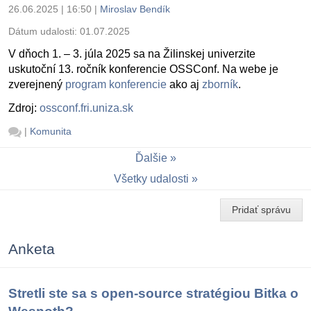
26.06.2025 | 16:50
|
Miroslav Bendík
Dátum udalosti:
01.07.2025
V dňoch 1. – 3. júla 2025 sa na Žilinskej univerzite
uskutoční 13. ročník konferencie OSSConf. Na webe je
zverejnený
program konferencie
ako aj
zborník
.
Zdroj:
ossconf.fri.uniza.sk
|
Komunita
Ďalšie
Všetky udalosti
Pridať správu
Anketa
Stretli ste sa s open-source stratégiou Bitka o