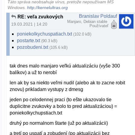
Táto správa neobsahuje vírus, pretože nepoužívam MS
Windows.
http://kernelultras.org
Branislav Poldauf
RE: veľa zvukových výstupov (duplicitných)
Manjaro, Debian stable
19.03.2021 | 14:20
Používateľ
poniekolkychuspatiach.txt
(102.0 kB)
postarte.txt
(90.3 kB)
pozobudeni.txt
(105.6 kB)
tak dnes malo manjaro veľkú aktualizáciu (vyše 300
balíkov) a už to nerobí
len ak by sa niekto veľmi nudil (alebo ak to zacne robit
znovu) prikladam vystupy z dmesg
jeden po celodennej praci (to ešte ukazovalo tie
duplicitne zvukovky a bolo to pred aktualizáciou) =
poniekolkychupstiach.txt
druhý po normalnom štarte (už po aktualizácii)
a tretí po uspatí a zobudení (po aktualizácii bez