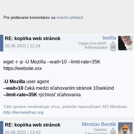
Pre pridávanie komentárov sa
musíte prihlásiť
.
bedňa
RE: kopírka web stránok
LegacyIce-antiX
26.06.2021 | 11:24
Administrátor
wget -r -p -U Mozilla --wait=10 --limit-rate=35K
https://website.xxx
-U Mozilla
user agent
--wait=10
čaká medzi sťahovaním stránok 10sekúnd
--limit-rate=35K
rýchlosť sťahovania
Táto správa neobsahuje vírus, pretože nepoužívam MS Windows.
http://kernelultras.org
Miroslav Bendík
RE: kopírka web stránok
Gentoo
26.06.2021 | 12:42
Administrátor