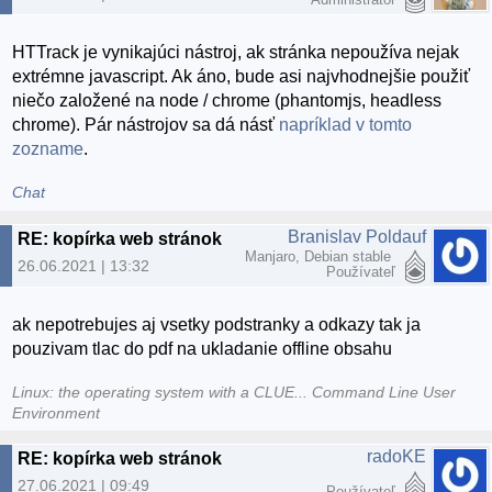
HTTrack je vynikajúci nástroj, ak stránka nepoužíva nejak
extrémne javascript. Ak áno, bude asi najvhodnejšie použiť
niečo založené na node / chrome (phantomjs, headless
chrome). Pár nástrojov sa dá násť
napríklad v tomto
zozname
.
Chat
Branislav Poldauf
RE: kopírka web stránok
Manjaro, Debian stable
26.06.2021 | 13:32
Používateľ
ak nepotrebujes aj vsetky podstranky a odkazy tak ja
pouzivam tlac do pdf na ukladanie offline obsahu
Linux: the operating system with a CLUE... Command Line User
Environment
radoKE
RE: kopírka web stránok
27.06.2021 | 09:49
Používateľ