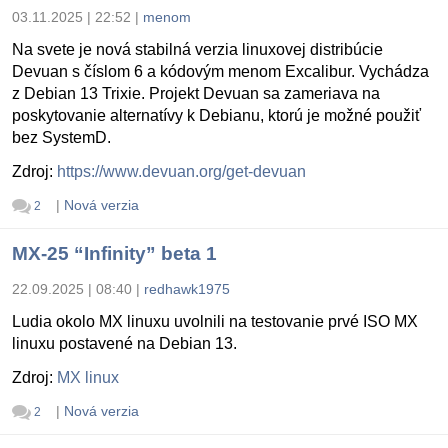
03.11.2025 | 22:52
|
menom
Na svete je nová stabilná verzia linuxovej distribúcie
Devuan s číslom 6 a kódovým menom Excalibur. Vychádza
z Debian 13 Trixie. Projekt Devuan sa zameriava na
poskytovanie alternatívy k Debianu, ktorú je možné použiť
bez SystemD.
Zdroj:
https://www.devuan.org/get-devuan
|
Nová verzia
2
MX-25 “Infinity” beta 1
22.09.2025 | 08:40
|
redhawk1975
Ludia okolo MX linuxu uvolnili na testovanie prvé ISO MX
linuxu postavené na Debian 13.
Zdroj:
MX linux
|
Nová verzia
2