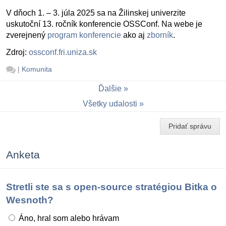
V dňoch 1. – 3. júla 2025 sa na Žilinskej univerzite
uskutoční 13. ročník konferencie OSSConf. Na webe je
zverejnený
program konferencie
ako aj
zborník
.
Zdroj:
ossconf.fri.uniza.sk
|
Komunita
Ďalšie
Všetky udalosti
Pridať správu
Anketa
Stretli ste sa s open-source stratégiou Bitka o
Wesnoth?
Áno, hral som alebo hrávam