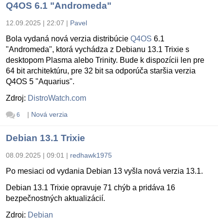
Q4OS 6.1 "Andromeda"
12.09.2025 | 22:07
|
Pavel
Bola vydaná nová verzia distribúcie
Q4OS
6.1
"Andromeda", ktorá vychádza z Debianu 13.1 Trixie s
desktopom Plasma alebo Trinity. Bude k dispozícii len pre
64 bit architektúru, pre 32 bit sa odporúča staršia verzia
Q4OS 5 "Aquarius".
Zdroj:
DistroWatch.com
|
Nová verzia
6
Debian 13.1 Trixie
08.09.2025 | 09:01
|
redhawk1975
Po mesiaci od vydania Debian 13 vyšla nová verzia 13.1.
Debian 13.1 Trixie opravuje 71 chýb a pridáva 16
bezpečnostných aktualizácií.
Zdroj:
Debian