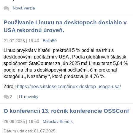
|
Nová verzia
Používanie Linuxu na desktopoch dosiahlo v
USA rekordnú úroveň.
21.07.2025 | 19:40
|
Balin50
Linux prvýkrát v histórii prekročil 5 % podiel na trhu s
desktopovými počítačmi v USA . Podľa globálnych štatistík
spoločnosti StatCounter za jún 2025 má Linux teraz 5,04 %
podiel na trhu s desktopovými počítačmi, čím prekonal
kategóriu „ Neznámy “, ktorá predstavuje 4,76 %.
Zdroj:
https://news.itsfoss.com/linux-desktop-usage-usa/
|
IT novinky
2
O konferencii 13. ročník konferencie OSSConf
26.06.2025 | 16:50
|
Miroslav Bendík
Dátum udalosti:
01.07.2025