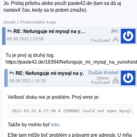
Jo. Pridaj prílohu alebo použi paste42.de (tam sa dá aj
nastaviť čas, kedy sa to potom zmaže).
človek z Prešovského kraja
jkic
RE: Nefunguje mi mysql na yunohost
05.08.2021 | 13:58
Používateľ
Tu je prvý aj druhý log.
https://paste42.de/18394/Nefunguje_mi_mysql_na_yunohos
Dušan Kreheľ
RE: Nefunguje mi mysql na yunohost
Debian
08.08.2021 | 16:39
Používateľ
Veľkosť disku nie je problém. Prvý error je:
2021-02-21 6:17:38 0 [ERROR] Could not open mysql.p
Takže by mohlo byť
toto
.
Ešte tam môže byť problém s právami pre adresár. U mňa