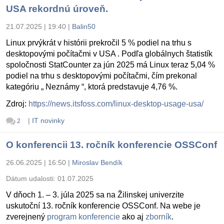
USA rekordnú úroveň.
21.07.2025 | 19:40
|
Balin50
Linux prvýkrát v histórii prekročil 5 % podiel na trhu s
desktopovými počítačmi v USA . Podľa globálnych štatistík
spoločnosti StatCounter za jún 2025 má Linux teraz 5,04 %
podiel na trhu s desktopovými počítačmi, čím prekonal
kategóriu „ Neznámy “, ktorá predstavuje 4,76 %.
Zdroj:
https://news.itsfoss.com/linux-desktop-usage-usa/
|
IT novinky
2
O konferencii 13. ročník konferencie OSSConf
26.06.2025 | 16:50
|
Miroslav Bendík
Dátum udalosti:
01.07.2025
V dňoch 1. – 3. júla 2025 sa na Žilinskej univerzite
uskutoční 13. ročník konferencie OSSConf. Na webe je
zverejnený
program konferencie
ako aj
zborník
.