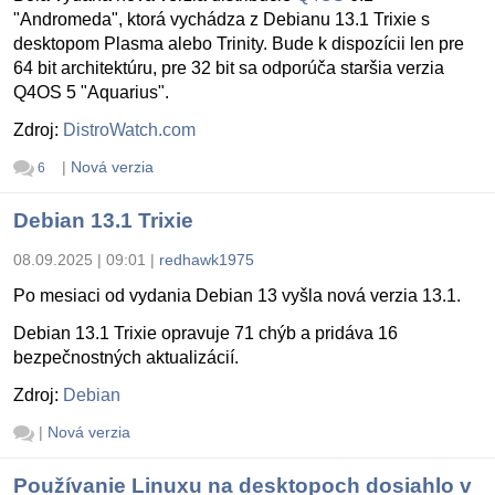
"Andromeda", ktorá vychádza z Debianu 13.1 Trixie s
desktopom Plasma alebo Trinity. Bude k dispozícii len pre
64 bit architektúru, pre 32 bit sa odporúča staršia verzia
Q4OS 5 "Aquarius".
Zdroj:
DistroWatch.com
|
Nová verzia
6
Debian 13.1 Trixie
08.09.2025 | 09:01
|
redhawk1975
Po mesiaci od vydania Debian 13 vyšla nová verzia 13.1.
Debian 13.1 Trixie opravuje 71 chýb a pridáva 16
bezpečnostných aktualizácií.
Zdroj:
Debian
|
Nová verzia
Používanie Linuxu na desktopoch dosiahlo v