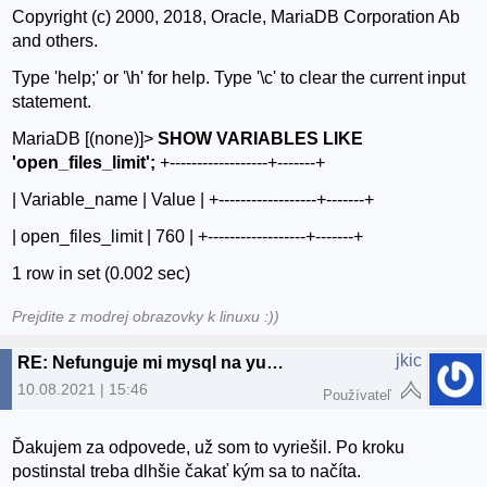
Copyright (c) 2000, 2018, Oracle, MariaDB Corporation Ab
and others.
Type 'help;' or '\h' for help. Type '\c' to clear the current input
statement.
MariaDB [(none)]>
SHOW VARIABLES LIKE
'open_files_limit';
+------------------+-------+
| Variable_name | Value | +------------------+-------+
| open_files_limit | 760 | +------------------+-------+
1 row in set (0.002 sec)
Prejdite z modrej obrazovky k linuxu :))
jkic
RE: Nefunguje mi mysql na yunohost
10.08.2021 | 15:46
Používateľ
Ďakujem za odpovede, už som to vyriešil. Po kroku
postinstal treba dlhšie čakať kým sa to načíta.