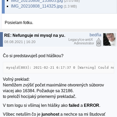
IMG_20210808_153805.jpg
(273.0 kB)
IMG_20210808_114325.jpg
(1.3 MB)
Posielam fotku.
bedňa
RE: Nefunguje mi mysql na yunohost
LegacyIce-antiX
08.08.2021 | 16:20
Administrátor
Čo si predstavuješ pod hláškou?
mysqld[803]: 2021-02-21 6:17:37 0 [Warning] Could no
Voľný preklad:
Nemôžem zvýšiť počet maximálne otvorených súborov
viacej ako 16384. Požaduje sa 32186.
to preloží hocijaký priemerný prekladač.
V tom logu si všímaj len hlášky ako
failed
a
ERROR
.
Vôbec netuším čo je
junohost
a nechce sa mi študovať