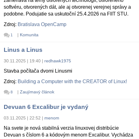
zameriava na témy otvorených technológii, otvoreného
softvéru, otvorených dát, ale aj otvorenej verejnej správy a
podobne. Podujatie sa uskutoční 25.4.2026 na FIIT STU.
Zdroj:
Bratislava OpenCamp
|
Komunita
1
Linus a Linus
30.11.2025 | 19:40
|
redhawk1975
Stavba počítača dvomi Linusmi
Zdroj:
Building a Computer with the CREATOR of Linux!
|
Zaujímavý článok
8
Devuan 6 Excalibur je vydaný
03.11.2025 | 22:52
|
menom
Na svete je nová stabilná verzia linuxovej distribúcie
Devuan s číslom 6 a kódovým menom Excalibur. Vychádza