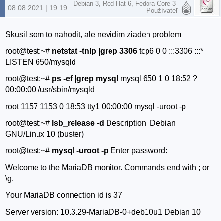
Debian 3, Red Hat 6, Fedora Core 3
08.08.2021 | 19:19
Používateľ
Skusil som to nahodit, ale nevidim ziaden problem
root@test:~#
netstat -tnlp |grep 3306
tcp6 0 0 :::3306 :::*
LISTEN 650/mysqld
root@test:~#
ps -ef |grep mysql
mysql 650 1 0 18:52 ?
00:00:00 /usr/sbin/mysqld
root 1157 1153 0 18:53 tty1 00:00:00 mysql -uroot -p
root@test:~#
lsb_release -d
Description: Debian
GNU/Linux 10 (buster)
root@test:~#
mysql -uroot -p
Enter password:
Welcome to the MariaDB monitor. Commands end with ; or
\g.
Your MariaDB connection id is 37
Server version: 10.3.29-MariaDB-0+deb10u1 Debian 10