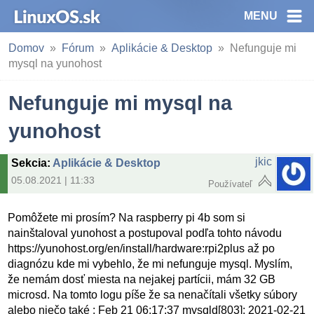
MENU
Domov
Fórum
Aplikácie & Desktop
Nefunguje mi
mysql na yunohost
Nefunguje mi mysql na
yunohost
jkic
Sekcia
:
Aplikácie & Desktop
05.08.2021 | 11:33
Používateľ
Pomôžete mi prosím? Na raspberry pi 4b som si
nainštaloval yunohost a postupoval podľa tohto návodu
https://yunohost.org/en/install/hardware:rpi2plus až po
diagnózu kde mi vybehlo, že mi nefunguje mysql. Myslím,
že nemám dosť miesta na nejakej partícii, mám 32 GB
microsd. Na tomto logu píše že sa nenačítali všetky súbory
alebo niečo také : Feb 21 06:17:37 mysqld[803]: 2021-02-21