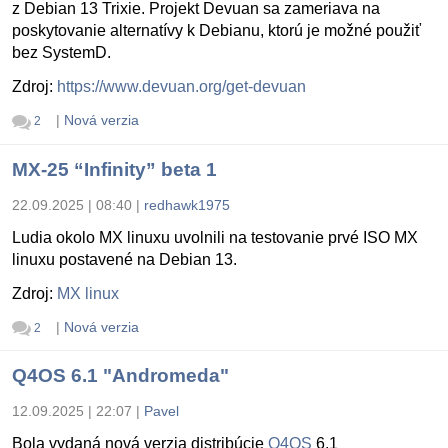
z Debian 13 Trixie. Projekt Devuan sa zameriava na
poskytovanie alternatívy k Debianu, ktorú je možné použiť
bez SystemD.
Zdroj:
https://www.devuan.org/get-devuan
|
Nová verzia
2
MX-25 “Infinity” beta 1
22.09.2025 | 08:40
|
redhawk1975
Ludia okolo MX linuxu uvolnili na testovanie prvé ISO MX
linuxu postavené na Debian 13.
Zdroj:
MX linux
|
Nová verzia
2
Q4OS 6.1 "Andromeda"
12.09.2025 | 22:07
|
Pavel
Bola vydaná nová verzia distribúcie
Q4OS
6.1