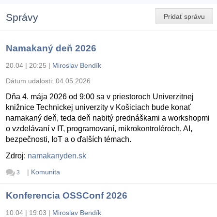
Správy
Pridať správu
Namakaný deň 2026
20.04 | 20:25
|
Miroslav Bendík
Dátum udalosti:
04.05.2026
Dňa 4. mája 2026 od 9:00 sa v priestoroch Univerzitnej
knižnice Technickej univerzity v Košiciach bude konať
namakaný deň, teda deň nabitý prednáškami a workshopmi
o vzdelávaní v IT, programovaní, mikrokontroléroch, AI,
bezpečnosti, IoT a o ďalších témach.
Zdroj:
namakanyden.sk
|
Komunita
3
Konferencia OSSConf 2026
10.04 | 19:03
|
Miroslav Bendík