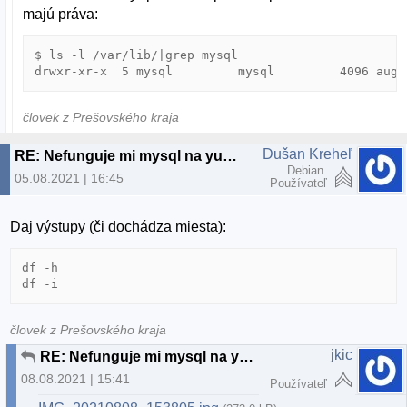
majú práva:
$ ls -l /var/lib/|grep mysql

drwxr-xr-x  5 mysql         mysql         4096 aug 
človek z Prešovského kraja
Dušan Kreheľ
RE: Nefunguje mi mysql na yunohost
Debian
05.08.2021 | 16:45
Používateľ
Daj výstupy (či dochádza miesta):
df -h

df -i
človek z Prešovského kraja
jkic
RE: Nefunguje mi mysql na yunohost
08.08.2021 | 15:41
Používateľ