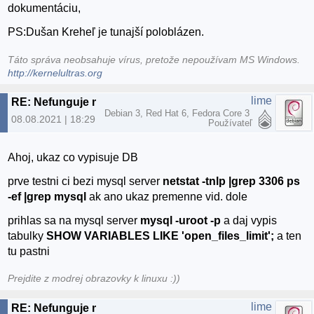
dokumentáciu,
PS:Dušan Kreheľ je tunajší poloblázen.
Táto správa neobsahuje vírus, pretože nepoužívam MS Windows.
http://kernelultras.org
lime
RE: Nefunguje mi mysql na yunohost
Debian 3, Red Hat 6, Fedora Core 3
08.08.2021 | 18:29
Používateľ
Ahoj, ukaz co vypisuje DB
prve testni ci bezi mysql server
netstat -tnlp |grep 3306
ps
-ef |grep mysql
ak ano ukaz premenne vid. dole
prihlas sa na mysql server
mysql -uroot -p
a daj vypis
tabulky
SHOW VARIABLES LIKE 'open_files_limit';
a ten
tu pastni
Prejdite z modrej obrazovky k linuxu :))
lime
RE: Nefunguje mi mysql na yunohost