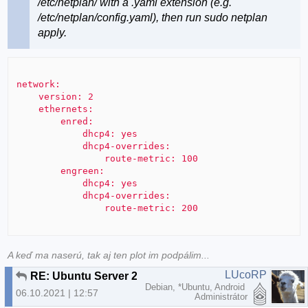
/etc/netplan/ with a .yaml extension (e.g.
/etc/netplan/config.yaml), then run sudo netplan
apply.
network:

    version: 2

    ethernets:

        enred:

            dhcp4: yes

            dhcp4-overrides:

                route-metric: 100

        engreen:

            dhcp4: yes

            dhcp4-overrides:

A keď ma naserú, tak aj ten plot im podpálim...
LUcoRP
RE: Ubuntu Server 20.04
Debian, *Ubuntu, Android
06.10.2021 | 12:57
Administrátor