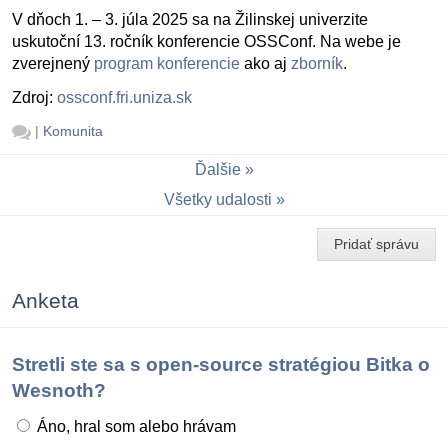
V dňoch 1. – 3. júla 2025 sa na Žilinskej univerzite
uskutoční 13. ročník konferencie OSSConf. Na webe je
zverejnený
program konferencie
ako aj
zborník
.
Zdroj:
ossconf.fri.uniza.sk
|
Komunita
Ďalšie
Všetky udalosti
Pridať správu
Anketa
Stretli ste sa s open-source stratégiou Bitka o
Wesnoth?
Áno, hral som alebo hrávam