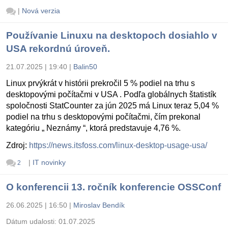
|
Nová verzia
Používanie Linuxu na desktopoch dosiahlo v
USA rekordnú úroveň.
21.07.2025 | 19:40
|
Balin50
Linux prvýkrát v histórii prekročil 5 % podiel na trhu s
desktopovými počítačmi v USA . Podľa globálnych štatistík
spoločnosti StatCounter za jún 2025 má Linux teraz 5,04 %
podiel na trhu s desktopovými počítačmi, čím prekonal
kategóriu „ Neznámy “, ktorá predstavuje 4,76 %.
Zdroj:
https://news.itsfoss.com/linux-desktop-usage-usa/
|
IT novinky
2
O konferencii 13. ročník konferencie OSSConf
26.06.2025 | 16:50
|
Miroslav Bendík
Dátum udalosti:
01.07.2025