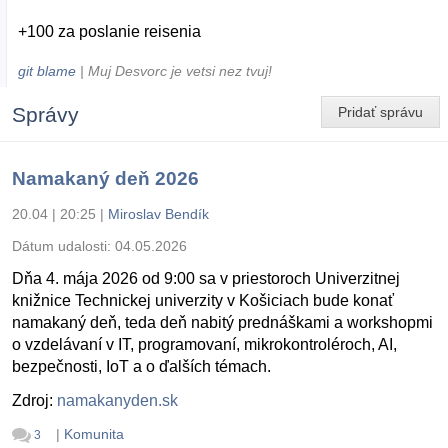
+100 za poslanie reisenia
git blame
| Muj Desvorc je vetsi nez tvuj!
Správy
Pridať správu
Namakaný deň 2026
20.04 | 20:25
|
Miroslav Bendík
Dátum udalosti:
04.05.2026
Dňa 4. mája 2026 od 9:00 sa v priestoroch Univerzitnej
knižnice Technickej univerzity v Košiciach bude konať
namakaný deň, teda deň nabitý prednáškami a workshopmi
o vzdelávaní v IT, programovaní, mikrokontroléroch, AI,
bezpečnosti, IoT a o ďalších témach.
Zdroj:
namakanyden.sk
|
Komunita
3