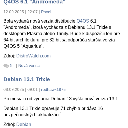
Q4OS 6.1 "Andromeda"
12.09.2025 | 22:07
|
Pavel
Bola vydaná nová verzia distribúcie
Q4OS
6.1
"Andromeda", ktorá vychádza z Debianu 13.1 Trixie s
desktopom Plasma alebo Trinity. Bude k dispozícii len pre
64 bit architektúru, pre 32 bit sa odporúča staršia verzia
Q4OS 5 "Aquarius".
Zdroj:
DistroWatch.com
|
Nová verzia
6
Debian 13.1 Trixie
08.09.2025 | 09:01
|
redhawk1975
Po mesiaci od vydania Debian 13 vyšla nová verzia 13.1.
Debian 13.1 Trixie opravuje 71 chýb a pridáva 16
bezpečnostných aktualizácií.
Zdroj:
Debian