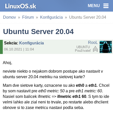
MENU
Domov
Fórum
Konfigurácia
Ubuntu Server 20.04
Ubuntu Server 20.04
RooL
Sekcia
:
Konfigurácia
UBUNTU
06.10.2021 | 11:04
Používateľ
Ahoj,
neviete niekto o nejakom dobrom postupe ako nastavit v
ubuntu server 20.04 metriku na sietovej karte?
Mam dve sietove karty, oznacene su ako
eth0
a
eth1
. Chcel
by som nastavit pre
eth0 metric: 50
a pre
eth1 metric: 60
.
Nasiel som balicek ifmetric =>
ifmetric eth1 60
. S tym to ide
velmi lahko ale zial neni to trvale, po restarte alebo dhclient
obnove si to zase metricu nastavi podla seba.