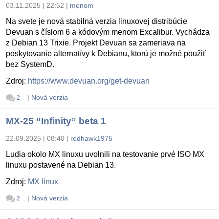
03.11.2025 | 22:52
|
menom
Na svete je nová stabilná verzia linuxovej distribúcie
Devuan s číslom 6 a kódovým menom Excalibur. Vychádza
z Debian 13 Trixie. Projekt Devuan sa zameriava na
poskytovanie alternatívy k Debianu, ktorú je možné použiť
bez SystemD.
Zdroj:
https://www.devuan.org/get-devuan
|
Nová verzia
2
MX-25 “Infinity” beta 1
22.09.2025 | 08:40
|
redhawk1975
Ludia okolo MX linuxu uvolnili na testovanie prvé ISO MX
linuxu postavené na Debian 13.
Zdroj:
MX linux
|
Nová verzia
2