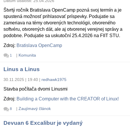
Dátum udalosti:
25.04.2026
Štvrtý ročník Bratislava OpenCamp pozná svoj termín a je
spustená možnosť prihlasovať príspevky. Podujatie sa
zameriava na témy otvorených technológii, otvoreného
softvéru, otvorených dát, ale aj otvorenej verejnej správy a
podobne. Podujatie sa uskutoční 25.4.2026 na FIIT STU.
Zdroj:
Bratislava OpenCamp
|
Komunita
1
Linus a Linus
30.11.2025 | 19:40
|
redhawk1975
Stavba počítača dvomi Linusmi
Zdroj:
Building a Computer with the CREATOR of Linux!
|
Zaujímavý článok
8
Devuan 6 Excalibur je vydaný