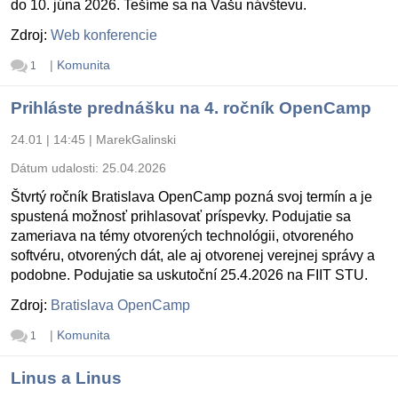
do 10. júna 2026. Tešíme sa na Vašu návštevu.
Zdroj:
Web konferencie
|
Komunita
1
Prihláste prednášku na 4. ročník OpenCamp
24.01 | 14:45
|
MarekGalinski
Dátum udalosti:
25.04.2026
Štvrtý ročník Bratislava OpenCamp pozná svoj termín a je
spustená možnosť prihlasovať príspevky. Podujatie sa
zameriava na témy otvorených technológii, otvoreného
softvéru, otvorených dát, ale aj otvorenej verejnej správy a
podobne. Podujatie sa uskutoční 25.4.2026 na FIIT STU.
Zdroj:
Bratislava OpenCamp
|
Komunita
1
Linus a Linus