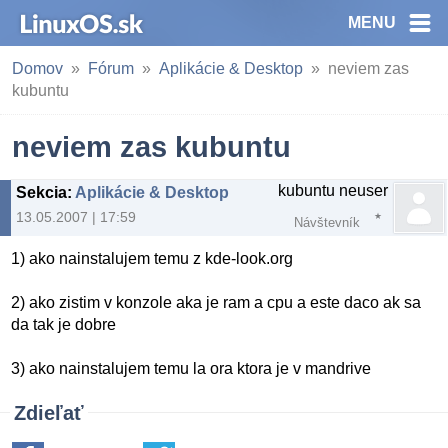
MENU
Domov
Fórum
Aplikácie & Desktop
neviem zas
kubuntu
neviem zas kubuntu
kubuntu neuser
Sekcia
:
Aplikácie & Desktop
13.05.2007 | 17:59
Návštevník
1) ako nainstalujem temu z kde-look.org
2) ako zistim v konzole aka je ram a cpu a este daco ak sa
da tak je dobre
3) ako nainstalujem temu la ora ktora je v mandrive
Zdieľať