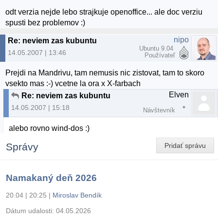
odt verzia nejde lebo strajkuje openoffice... ale doc verziu
spusti bez problemov :)
nipo
Re: neviem zas kubuntu
Ubuntu 9.04
14.05.2007 | 13:46
Používateľ
Prejdi na Mandrivu, tam nemusis nic zistovat, tam to skoro
vsekto mas :-) vcetne la ora x X-farbach
Elven
Re: neviem zas kubuntu
14.05.2007 | 15:18
Návštevník
alebo rovno wind-dos :)
Správy
Pridať správu
Namakaný deň 2026
20.04 | 20:25
|
Miroslav Bendík
Dátum udalosti:
04.05.2026