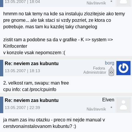
13.05.2007 | 18:04
Návštevník
hmmm no tak temy na kde sa instaluju zlozitejsie ako temy
pre gnome... ale tak staci si vzdy pozriet, ze ktora co
potrebuje. mas tam ku kazdej taky changelog
zistit ram a podobne sa da v grafike - K => system =>
Kinfocenter
v konzole vsak nepomozem :(
borg
Re: neviem zas kubuntu
Fedora
13.05.2007 | 18:13
Administrátor
2. velkost ram, swapu: man free
cpu info: cat /proc/cpuinfo
Elven
Re: neviem zas kubuntu
13.05.2007 | 22:39
Návštevník
ja mam zas inu otazku - preco mi nejde manual v
cerstvonainstalovanom kubuntu? :)