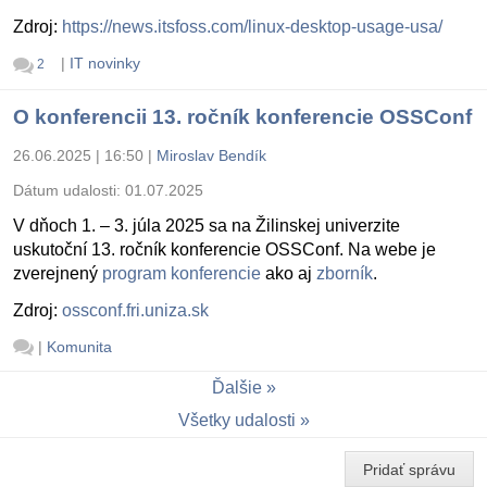
Zdroj:
https://news.itsfoss.com/linux-desktop-usage-usa/
|
IT novinky
2
O konferencii 13. ročník konferencie OSSConf
26.06.2025 | 16:50
|
Miroslav Bendík
Dátum udalosti:
01.07.2025
V dňoch 1. – 3. júla 2025 sa na Žilinskej univerzite
uskutoční 13. ročník konferencie OSSConf. Na webe je
zverejnený
program konferencie
ako aj
zborník
.
Zdroj:
ossconf.fri.uniza.sk
|
Komunita
Ďalšie
Všetky udalosti
Pridať správu