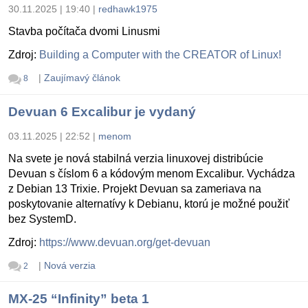
30.11.2025 | 19:40
|
redhawk1975
Stavba počítača dvomi Linusmi
Zdroj:
Building a Computer with the CREATOR of Linux!
|
Zaujímavý článok
8
Devuan 6 Excalibur je vydaný
03.11.2025 | 22:52
|
menom
Na svete je nová stabilná verzia linuxovej distribúcie
Devuan s číslom 6 a kódovým menom Excalibur. Vychádza
z Debian 13 Trixie. Projekt Devuan sa zameriava na
poskytovanie alternatívy k Debianu, ktorú je možné použiť
bez SystemD.
Zdroj:
https://www.devuan.org/get-devuan
|
Nová verzia
2
MX-25 “Infinity” beta 1