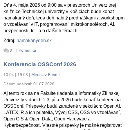
Dňa 4. mája 2026 od 9:00 sa v priestoroch Univerzitnej
knižnice Technickej univerzity v Košiciach bude konať
namakaný deň, teda deň nabitý prednáškami a workshopmi
o vzdelávaní v IT, programovaní, mikrokontroléroch, AI,
bezpečnosti, IoT a o ďalších témach.
Zdroj:
namakanyden.sk
|
Komunita
3
Konferencia OSSConf 2026
10.04 | 19:03
|
Miroslav Bendík
Dátum udalosti:
01.07.2026
Aj tento rok sa na Fakulte riadenia a informatiky Žilinskej
Univerzity v dňoch 1-3. júla 2026 bude konať konferencia
OSSConf. Príspevky budú zaradené v sekciách: Open AI,
LATEX, R a ich priatelia, Vývoj OSS, OSS vo vzdelávaní,
Open GIS & Open Data, Open Hardware a
Kyberbezpečnosť. Vlastné príspevky je možné registrovať