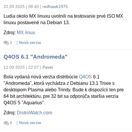
22.09.2025 | 08:40
|
redhawk1975
Ludia okolo MX linuxu uvolnili na testovanie prvé ISO MX
linuxu postavené na Debian 13.
Zdroj:
MX linux
|
Nová verzia
2
Q4OS 6.1 "Andromeda"
12.09.2025 | 22:07
|
Pavel
Bola vydaná nová verzia distribúcie
Q4OS
6.1
"Andromeda", ktorá vychádza z Debianu 13.1 Trixie s
desktopom Plasma alebo Trinity. Bude k dispozícii len pre
64 bit architektúru, pre 32 bit sa odporúča staršia verzia
Q4OS 5 "Aquarius".
Zdroj:
DistroWatch.com
|
Nová verzia
6