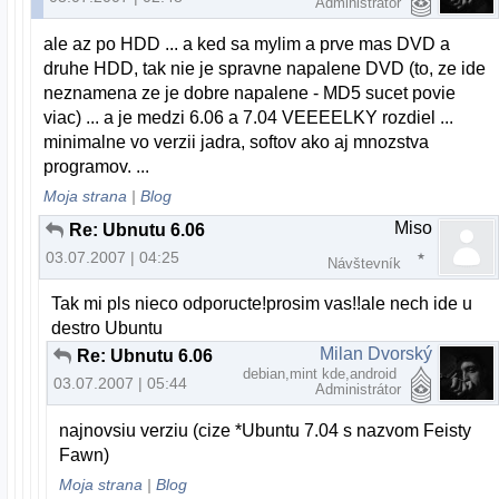
Administrátor
ale az po HDD ... a ked sa mylim a prve mas DVD a
druhe HDD, tak nie je spravne napalene DVD (to, ze ide
neznamena ze je dobre napalene - MD5 sucet povie
viac) ... a je medzi 6.06 a 7.04 VEEEELKY rozdiel ...
minimalne vo verzii jadra, softov ako aj mnozstva
programov. ...
Moja strana
|
Blog
Miso
Re: Ubnutu 6.06
03.07.2007 | 04:25
Návštevník
Tak mi pls nieco odporucte!prosim vas!!ale nech ide u
destro Ubuntu
Milan Dvorský
Re: Ubnutu 6.06
debian,mint kde,android
03.07.2007 | 05:44
Administrátor
najnovsiu verziu (cize *Ubuntu 7.04 s nazvom Feisty
Fawn)
Moja strana
|
Blog