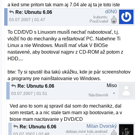
a ked sme pritom tak mam aj 7.04 ale aj ta je toto iste
d0N0
Re: Ubnutu 6.06
kubuntu
03.07.2007 | 01:47
Používateľ
To CD/DVD s Linuxom musíš nechať nabootovať, t.j.
vložiť ho do mechaniky a reštartovať PC. Nabehne Ti
Linux a nie Windows. Musíš mať však V BIOSe
nastavené, aby bootoval najprv z CD-ROM až potom z
HDD,...
btw: Ty si spustil iba takú ukážku, kde je pár screenshotov
a programy pre nainštalovanie vo Windows.
Miso
Re: Ubnutu 6.06
03.07.2007 | 01:51
Návštevník
Ved ano to som aj spravil dal som do mechanikz, dal
som restart, a a nic stale tam mam xp bootovanie, a v
biose mam nacitavanie y DVD/CD
Milan Dvorský
Re: Ubnutu 6.06
debian,mint kde,android
03.07.2007 | 02:48