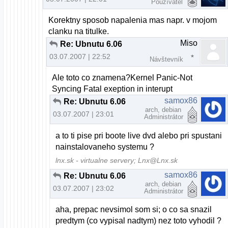
Používateľ
Korektny sposob napalenia mas napr. v mojom
clanku na titulke.
Miso
Re: Ubnutu 6.06
03.07.2007 | 22:52
Návštevník
Ale toto co znamena?Kernel Panic-Not
Syncing Fatal exeption in interupt
samox86
Re: Ubnutu 6.06
arch, debian
03.07.2007 | 23:01
Administrátor
a to ti pise pri boote live dvd alebo pri spustani
nainstalovaneho systemu ?
lnx.sk - virtualne servery; Lnx@Lnx.sk
samox86
Re: Ubnutu 6.06
arch, debian
03.07.2007 | 23:02
Administrátor
aha, prepac nevsimol som si; o co sa snazil
predtym (co vypisal nadtym) nez toto vyhodil ?