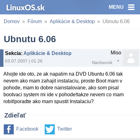
MENU
Domov
Fórum
Aplikácie & Desktop
Ubnutu 6.06
Ubnutu 6.06
Miso
Sekcia
:
Aplikácie & Desktop
03.07.2007 | 01:26
Návštevník
Ahojte ide oto, ze ak napalim na DVD Ubuntu 6.06 tak
nevem ako mam zahajit instalaciu, proste Boot mam v
pohode, mam to dobre nainstalovane, ako som pisal
bootvaci system mi ide v pohode!takze nevem co mam
robit!poradte ako mam spustit Instalaciu?
Zdieľať
Facebook
Twitter