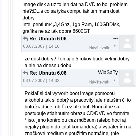
image disk a uz to len dat na DVD to bol problem
nie?:D...a co sa tyka compu tak ten mam dost
dobry
Intel pentium4,3,4Ghz, 1gb Ram, 160GBDisk,
grafika ne az tak dobra 6600GT
---
Re: Ubnutu 6.06
03.07.2007 | 14:16
Návštevník
ze dost dobry? Ten aj o 5 rokov bude velmi dobry
a nie na dnesnu dobu.
WlaSaTy
Re: Ubnutu 6.06
03.07.2007 | 14:32
Návštevník
Pokiaľ si dal vytvoriť boot image pomocou
alkoholu tak si dobrý a pracovitý, ale netuším či to
bolo žiadúce robiť cez alkohol. Normálne sa
postupuje stiahnutím obrazu CD/DVD vo formáte
*.iso, jeho kontrolou cez md5sum (alebo hoci aj
nejaký plugin do total komandera) a vypálením na
značkové médium s použitím normálnej (nie