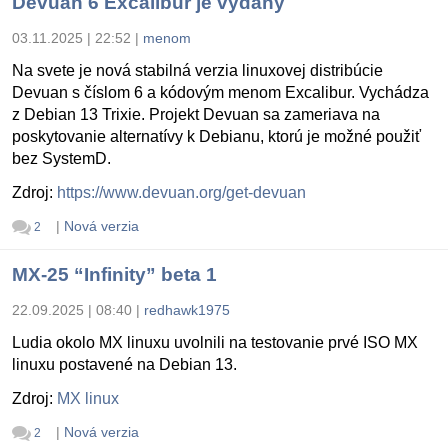
Devuan 6 Excalibur je vydaný
03.11.2025 | 22:52
|
menom
Na svete je nová stabilná verzia linuxovej distribúcie
Devuan s číslom 6 a kódovým menom Excalibur. Vychádza
z Debian 13 Trixie. Projekt Devuan sa zameriava na
poskytovanie alternatívy k Debianu, ktorú je možné použiť
bez SystemD.
Zdroj:
https://www.devuan.org/get-devuan
|
Nová verzia
2
MX-25 “Infinity” beta 1
22.09.2025 | 08:40
|
redhawk1975
Ludia okolo MX linuxu uvolnili na testovanie prvé ISO MX
linuxu postavené na Debian 13.
Zdroj:
MX linux
|
Nová verzia
2