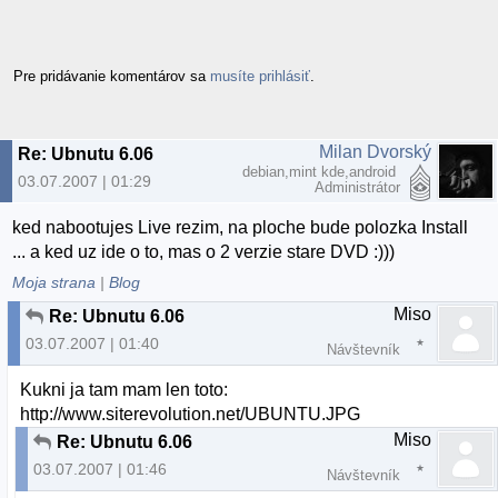
Pre pridávanie komentárov sa
musíte prihlásiť
.
Milan Dvorský
Re: Ubnutu 6.06
debian,mint kde,android
03.07.2007 | 01:29
Administrátor
ked nabootujes Live rezim, na ploche bude polozka Install
... a ked uz ide o to, mas o 2 verzie stare DVD :)))
Moja strana
|
Blog
Miso
Re: Ubnutu 6.06
03.07.2007 | 01:40
Návštevník
Kukni ja tam mam len toto:
http://www.siterevolution.net/UBUNTU.JPG
Miso
Re: Ubnutu 6.06
03.07.2007 | 01:46
Návštevník