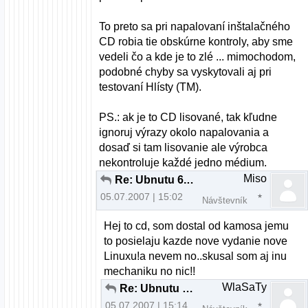
To preto sa pri napalovaní inštalačného
CD robia tie obskúrne kontroly, aby sme
vedeli čo a kde je to zlé ... mimochodom,
podobné chyby sa vyskytovali aj pri
testovaní Hlísty (TM).
PS.: ak je to CD lisované, tak kľudne
ignoruj výrazy okolo napalovania a
dosaď si tam lisovanie ale výrobca
nekontroluje každé jedno médium.
Miso
Re: Ubnutu 6.06
05.07.2007 | 15:02
Návštevník
Hej to cd, som dostal od kamosa jemu
to posielaju kazde nove vydanie nove
Linuxu!a nevem no..skusal som aj inu
mechaniku no nic!!
WlaSaTy
Re: Ubnutu 6.06
05.07.2007 | 15:14