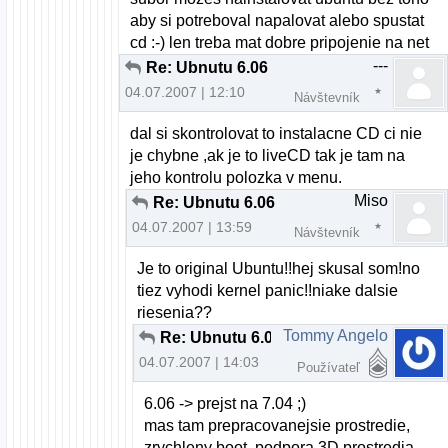
aby si potreboval napalovat alebo spustat
cd :-) len treba mat dobre pripojenie na net
---
Re: Ubnutu 6.06
04.07.2007 | 12:10
Návštevník
dal si skontrolovat to instalacne CD ci nie
je chybne ,ak je to liveCD tak je tam na
jeho kontrolu polozka v menu.
Miso
Re: Ubnutu 6.06
04.07.2007 | 13:59
Návštevník
Je to original Ubuntu!!hej skusal som!no
tiez vyhodi kernel panic!!niake dalsie
riesenia??
Tommy Angelo
Re: Ubnutu 6.06
04.07.2007 | 14:03
Používateľ
6.06 -> prejst na 7.04 ;)
mas tam prepracovanejsie prostredie,
zrychleny boot, podpora 3D prostredia,