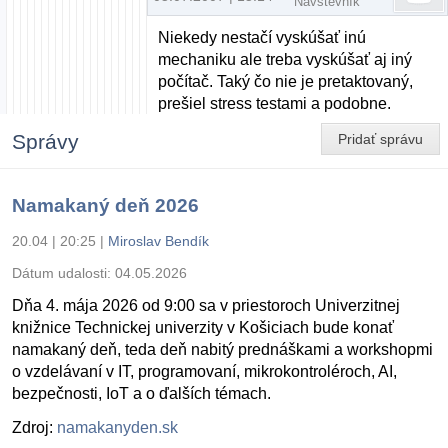
Návštevník
Niekedy nestačí vyskúšať inú
mechaniku ale treba vyskúšať aj iný
počítač. Taký čo nie je pretaktovaný,
prešiel stress testami a podobne.
Správy
Pridať správu
Namakaný deň 2026
20.04 | 20:25
|
Miroslav Bendík
Dátum udalosti:
04.05.2026
Dňa 4. mája 2026 od 9:00 sa v priestoroch Univerzitnej
knižnice Technickej univerzity v Košiciach bude konať
namakaný deň, teda deň nabitý prednáškami a workshopmi
o vzdelávaní v IT, programovaní, mikrokontroléroch, AI,
bezpečnosti, IoT a o ďalších témach.
Zdroj:
namakanyden.sk