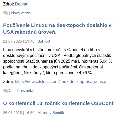
Zdroj:
Debian
|
Nová verzia
Používanie Linuxu na desktopoch dosiahlo v
USA rekordnú úroveň.
21.07.2025 | 19:40
|
Balin50
Linux prvýkrát v histórii prekročil 5 % podiel na trhu s
desktopovými počítačmi v USA . Podľa globálnych štatistík
spoločnosti StatCounter za jún 2025 má Linux teraz 5,04 %
podiel na trhu s desktopovými počítačmi, čím prekonal
kategóriu „ Neznámy “, ktorá predstavuje 4,76 %.
Zdroj:
https://news.itsfoss.com/linux-desktop-usage-usa/
|
IT novinky
2
O konferencii 13. ročník konferencie OSSConf
26.06.2025 | 16:50
|
Miroslav Bendík