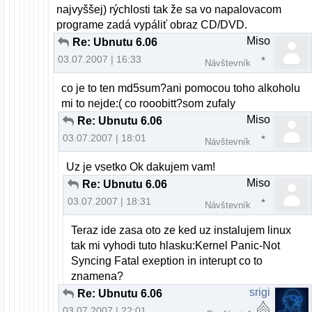
najvyššej) rýchlosti tak že sa vo napalovacom
programe zadá vypáliť obraz CD/DVD.
Miso
Re: Ubnutu 6.06
03.07.2007 | 16:33
Návštevník
co je to ten md5sum?ani pomocou toho alkoholu
mi to nejde:( co rooobitt?som zufaly
Miso
Re: Ubnutu 6.06
03.07.2007 | 18:01
Návštevník
Uz je vsetko Ok dakujem vam!
Miso
Re: Ubnutu 6.06
03.07.2007 | 18:31
Návštevník
Teraz ide zasa oto ze ked uz instalujem linux
tak mi vyhodi tuto hlasku:Kernel Panic-Not
Syncing Fatal exeption in interupt co to
znamena?
srigi
Re: Ubnutu 6.06
03.07.2007 | 22:01