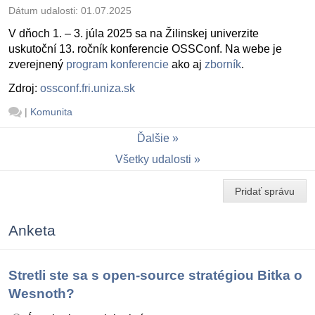
Dátum udalosti:
01.07.2025
V dňoch 1. – 3. júla 2025 sa na Žilinskej univerzite
uskutoční 13. ročník konferencie OSSConf. Na webe je
zverejnený
program konferencie
ako aj
zborník
.
Zdroj:
ossconf.fri.uniza.sk
|
Komunita
Ďalšie
Všetky udalosti
Pridať správu
Anketa
Stretli ste sa s open-source stratégiou Bitka o
Wesnoth?