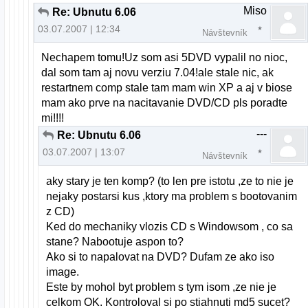
Miso
Re: Ubnutu 6.06
03.07.2007 | 12:34
Návštevník
Nechapem tomu!Uz som asi 5DVD vypalil no nioc,
dal som tam aj novu verziu 7.04!ale stale nic, ak
restartnem comp stale tam mam win XP a aj v biose
mam ako prve na nacitavanie DVD/CD pls poradte
mi!!!!
---
Re: Ubnutu 6.06
03.07.2007 | 13:07
Návštevník
aky stary je ten komp? (to len pre istotu ,ze to nie je
nejaky postarsi kus ,ktory ma problem s bootovanim
z CD)
Ked do mechaniky vlozis CD s Windowsom , co sa
stane? Nabootuje aspon to?
Ako si to napalovat na DVD? Dufam ze ako iso
image.
Este by mohol byt problem s tym isom ,ze nie je
celkom OK. Kontroloval si po stiahnuti md5 sucet?