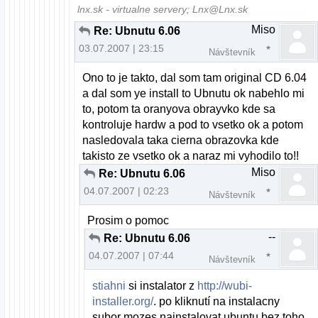
lnx.sk - virtualne servery; Lnx@Lnx.sk
Miso
Re: Ubnutu 6.06
03.07.2007 | 23:15
Návštevník
Ono to je takto, dal som tam original CD 6.04
a dal som ye install to Ubnutu ok nabehlo mi
to, potom ta oranyova obrayvko kde sa
kontroluje hardw a pod to vsetko ok a potom
nasledovala taka cierna obrazovka kde
takisto ze vsetko ok a naraz mi vyhodilo to!!
Miso
Re: Ubnutu 6.06
04.07.2007 | 02:23
Návštevník
Prosim o pomoc
--
Re: Ubnutu 6.06
04.07.2007 | 07:44
Návštevník
stiahni
si instalator z
http://wubi-
installer.org/
. po kliknutí na instalacny
subor mozes nainstalovat ubuntu bez toho