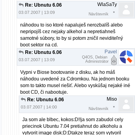
WlaSaTy
Re: Ubnutu 6.06
03.07.2007 | 13:09
Návštevník
náhodou to iso ktoré napaluješ nerozbalíš alebo
nepripojíš cez nejaky alkehol a nepretiahneš
samotné súbory, to by si potom zničil neviditeľný
boot sektor na cd.
Pavel
Re: Ubnutu 6.06
Q4OS, Debian
03.07.2007 | 13:09
Administrátor
Vypni v Biose bootovanie z disku, ak ho máš
náhodou uvedené za Cdromkou. Na jednom booku
som to takto musel riešiť. Alebo vyskúšaj nejaké iné
boot CD, či nabootuje.
Miso
Re: Ubnutu 6.06
03.07.2007 | 14:00
Návštevník
Ja som ale blbec, kokos:D!!ja som zabudol cely
priecinok Ubuntu 7.04 pretiahnut do alkoholu a
vytvorit image disk:D:Dtakze teraz som vytvoril