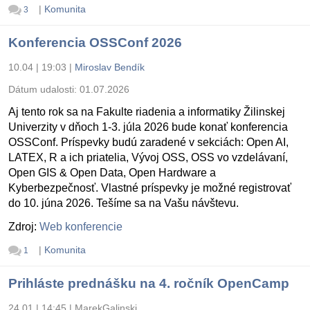
|
Komunita
3
Konferencia OSSConf 2026
10.04 | 19:03
|
Miroslav Bendík
Dátum udalosti:
01.07.2026
Aj tento rok sa na Fakulte riadenia a informatiky Žilinskej
Univerzity v dňoch 1-3. júla 2026 bude konať konferencia
OSSConf. Príspevky budú zaradené v sekciách: Open AI,
LATEX, R a ich priatelia, Vývoj OSS, OSS vo vzdelávaní,
Open GIS & Open Data, Open Hardware a
Kyberbezpečnosť. Vlastné príspevky je možné registrovať
do 10. júna 2026. Tešíme sa na Vašu návštevu.
Zdroj:
Web konferencie
|
Komunita
1
Prihláste prednášku na 4. ročník OpenCamp
24.01 | 14:45
|
MarekGalinski