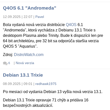
Q4OS 6.1 "Andromeda"
12.09.2025 | 22:07
|
Pavel
Bola vydaná nová verzia distribúcie
Q4OS
6.1
"Andromeda", ktorá vychádza z Debianu 13.1 Trixie s
desktopom Plasma alebo Trinity. Bude k dispozícii len pre
64 bit architektúru, pre 32 bit sa odporúča staršia verzia
Q4OS 5 "Aquarius".
Zdroj:
DistroWatch.com
|
Nová verzia
6
Debian 13.1 Trixie
08.09.2025 | 09:01
|
redhawk1975
Po mesiaci od vydania Debian 13 vyšla nová verzia 13.1.
Debian 13.1 Trixie opravuje 71 chýb a pridáva 16
bezpečnostných aktualizácií.