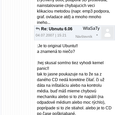
nainstalovanie chybajucich veci
klikaciou metodou (napr. emp3 podpora,
graf. ovladace atd) a mnoho mnoho
ineho...
WlaSaTy
Re: Ubnutu 6.06
04.07.2007 | 15:21
Návštevník
:Je to original Ubuntu!!
a znamená to niečo?
:hej skusal som!no tiez vyhodi kernel
panic!!
tak to jasne poukazuje na to že sa z
daného CD nedá korektne čítať. či už
dáta na inštaláciu alebo na kontrolu
média. buď máš mierne chybovú
mechaniku alebo si to zle napálil (na
odpadové médium alebo moc rýchlo),
poprípade si to zle stiahol. alebo je to CD
po čase poškriabané.