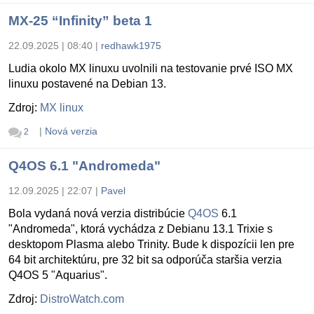
MX-25 “Infinity” beta 1
22.09.2025 | 08:40
|
redhawk1975
Ludia okolo MX linuxu uvolnili na testovanie prvé ISO MX
linuxu postavené na Debian 13.
Zdroj:
MX linux
|
Nová verzia
2
Q4OS 6.1 "Andromeda"
12.09.2025 | 22:07
|
Pavel
Bola vydaná nová verzia distribúcie
Q4OS
6.1
"Andromeda", ktorá vychádza z Debianu 13.1 Trixie s
desktopom Plasma alebo Trinity. Bude k dispozícii len pre
64 bit architektúru, pre 32 bit sa odporúča staršia verzia
Q4OS 5 "Aquarius".
Zdroj:
DistroWatch.com