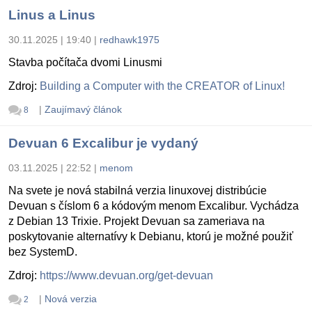
Linus a Linus
30.11.2025 | 19:40
|
redhawk1975
Stavba počítača dvomi Linusmi
Zdroj:
Building a Computer with the CREATOR of Linux!
|
Zaujímavý článok
8
Devuan 6 Excalibur je vydaný
03.11.2025 | 22:52
|
menom
Na svete je nová stabilná verzia linuxovej distribúcie
Devuan s číslom 6 a kódovým menom Excalibur. Vychádza
z Debian 13 Trixie. Projekt Devuan sa zameriava na
poskytovanie alternatívy k Debianu, ktorú je možné použiť
bez SystemD.
Zdroj:
https://www.devuan.org/get-devuan
|
Nová verzia
2