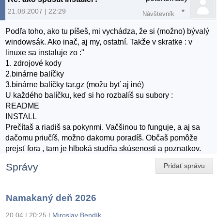
21.08.2007 | 22:29
Návštevník
Podľa toho, ako tu píšeš, mi vychádza, že si (možno) bývalý
windowsák. Ako inač, aj my, ostatní. Takže v skratke : v
linuxe sa instaluje zo :"
1. zdrojové kody
2.binárne balíčky
3.binárne balíčky tar.gz (možu byť aj iné)
U každého balíčku, keď si ho rozbalíš su subory :
README
INSTALL
Prečítaš a riadiš sa pokynmi. Vačšinou to funguje, a aj sa
dačomu priučíš, možno dakomu poradíš. Občaš pomôže
prejsť fora , tam je hlboká studňa skúsenosti a poznatkov.
Správy
Pridať správu
Namakaný deň 2026
20.04 | 20:25
|
Miroslav Bendík