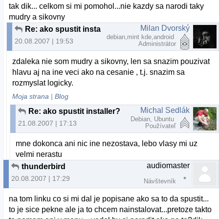
tak dik... celkom si mi pomohol...nie kazdy sa narodi taky
mudry a sikovny
Milan Dvorský
Re: ako spustit installer?
debian,mint kde,android
20.08.2007 | 19:53
Administrátor
zdaleka nie som mudry a sikovny, len sa snazim pouzivat
hlavu aj na ine veci ako na cesanie , t.j. snazim sa
rozmyslat logicky.
Moja strana
|
Blog
Michal Sedlák
Re: ako spustit installer?
Debian, Ubuntu
21.08.2007 | 17:13
Používateľ
mne dokonca ani nic ine nezostava, lebo vlasy mi uz
velmi nerastu
audiomaster
thunderbird
20.08.2007 | 17:29
Návštevník
na tom linku co si mi dal je popisane ako sa to da spustit...
to je sice pekne ale ja to chcem nainstalovat...pretoze takto