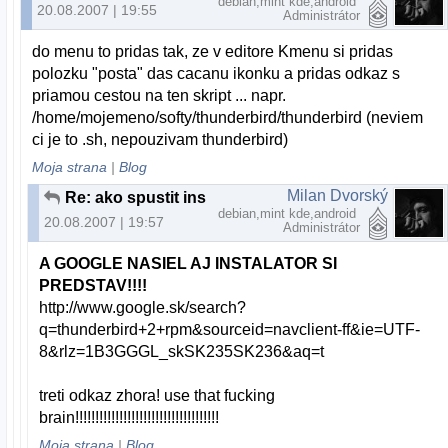
debian,mint kde,android
20.08.2007 | 19:55
Administrátor
do menu to pridas tak, ze v editore Kmenu si pridas
polozku "posta" das cacanu ikonku a pridas odkaz s
priamou cestou na ten skript ... napr.
/home/mojemeno/softy/thunderbird/thunderbird (neviem
ci je to .sh, nepouzivam thunderbird)
Moja strana
|
Blog
Milan Dvorský
Re: ako spustit installer?
debian,mint kde,android
20.08.2007 | 19:57
Administrátor
A GOOGLE NASIEL AJ INSTALATOR SI
PREDSTAV!!!!
http://www.google.sk/search?
q=thunderbird+2+rpm&sourceid=navclient-ff&ie=UTF-
8&rlz=1B3GGGL_skSK235SK236&aq=t
treti odkaz zhora! use that fucking
brain!!!!!!!!!!!!!!!!!!!!!!!!!!!!!!!!!!!!
Moja strana
|
Blog