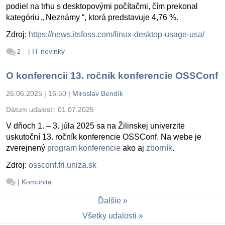
podiel na trhu s desktopovými počítačmi, čím prekonal
kategóriu „ Neznámy “, ktorá predstavuje 4,76 %.
Zdroj:
https://news.itsfoss.com/linux-desktop-usage-usa/
|
IT novinky
2
O konferencii 13. ročník konferencie OSSConf
26.06.2025 | 16:50
|
Miroslav Bendík
Dátum udalosti:
01.07.2025
V dňoch 1. – 3. júla 2025 sa na Žilinskej univerzite
uskutoční 13. ročník konferencie OSSConf. Na webe je
zverejnený
program konferencie
ako aj
zborník
.
Zdroj:
ossconf.fri.uniza.sk
|
Komunita
Ďalšie
Všetky udalosti