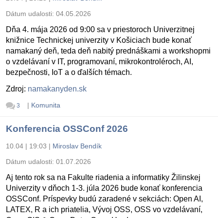
Dátum udalosti:
04.05.2026
Dňa 4. mája 2026 od 9:00 sa v priestoroch Univerzitnej
knižnice Technickej univerzity v Košiciach bude konať
namakaný deň, teda deň nabitý prednáškami a workshopmi
o vzdelávaní v IT, programovaní, mikrokontroléroch, AI,
bezpečnosti, IoT a o ďalších témach.
Zdroj:
namakanyden.sk
|
Komunita
3
Konferencia OSSConf 2026
10.04 | 19:03
|
Miroslav Bendík
Dátum udalosti:
01.07.2026
Aj tento rok sa na Fakulte riadenia a informatiky Žilinskej
Univerzity v dňoch 1-3. júla 2026 bude konať konferencia
OSSConf. Príspevky budú zaradené v sekciách: Open AI,
LATEX, R a ich priatelia, Vývoj OSS, OSS vo vzdelávaní,