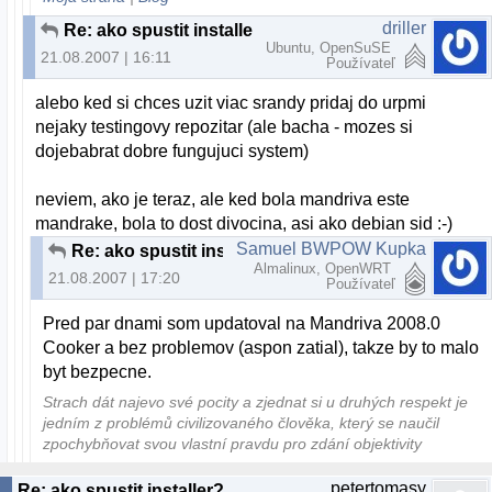
driller
Re: ako spustit installer?
Ubuntu, OpenSuSE
21.08.2007 | 16:11
Používateľ
alebo ked si chces uzit viac srandy pridaj do urpmi
nejaky testingovy repozitar (ale bacha - mozes si
dojebabrat dobre fungujuci system)
neviem, ako je teraz, ale ked bola mandriva este
mandrake, bola to dost divocina, asi ako debian sid :-)
Samuel BWPOW Kupka
Re: ako spustit installer?
Almalinux, OpenWRT
21.08.2007 | 17:20
Používateľ
Pred par dnami som updatoval na Mandriva 2008.0
Cooker a bez problemov (aspon zatial), takze by to malo
byt bezpecne.
Strach dát najevo své pocity a zjednat si u druhých respekt je
jedním z problémů civilizovaného člověka, který se naučil
zpochybňovat svou vlastní pravdu pro zdání objektivity
petertomasy
Re: ako spustit installer?