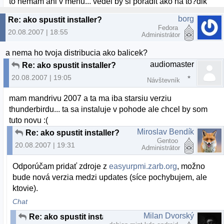
to nemam ani v menu... vedel by si poradit ako na to?dik
borg
Re: ako spustit installer?
Fedora
20.08.2007 | 18:55
Administrátor
a nema ho tvoja distribucia ako balicek?
audiomaster
Re: ako spustit installer?
20.08.2007 | 19:05
Návštevník
mam mandrivu 2007 a ta ma iba starsiu verziu
thunderbirdu... ta sa instaluje v pohode ale chcel by som
tuto novu :(
Miroslav Bendík
Re: ako spustit installer?
Gentoo
20.08.2007 | 19:31
Administrátor
Odporúčam pridať zdroje z
easyurpmi.zarb.org
, možno
bude nová verzia medzi updates (síce pochybujem, ale
ktovie).
Chat
Milan Dvorský
Re: ako spustit installer?