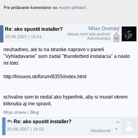
Pre pridávanie komentárov sa
musíte prihlásiť
.
Milan Dvorský
Re: ako spustit installer?
debian,mint kde,android
20.08.2007 | 16:51
Administrátor
neuhadnes, ale tu na stranke napravo v paneli
"Vyhladavanie" som zadal "thunderbird instalacia" a naslo
mi toto:
http://linuxos.sk/forum/8355/index.html
schvalne som to nedal ako hyperlink, aby si musel okrem
kliknutia aj ine spravit.
Moja strana
|
Blog
...
Re: ako spustit installer?
20.08.2007 | 16:59
Návštevník