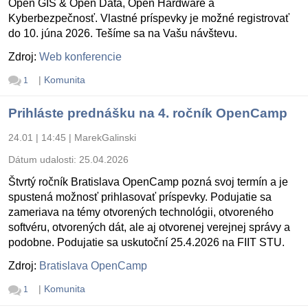
Open GIS & Open Data, Open Hardware a
Kyberbezpečnosť. Vlastné príspevky je možné registrovať
do 10. júna 2026. Tešíme sa na Vašu návštevu.
Zdroj:
Web konferencie
|
Komunita
1
Prihláste prednášku na 4. ročník OpenCamp
24.01 | 14:45
|
MarekGalinski
Dátum udalosti:
25.04.2026
Štvrtý ročník Bratislava OpenCamp pozná svoj termín a je
spustená možnosť prihlasovať príspevky. Podujatie sa
zameriava na témy otvorených technológii, otvoreného
softvéru, otvorených dát, ale aj otvorenej verejnej správy a
podobne. Podujatie sa uskutoční 25.4.2026 na FIIT STU.
Zdroj:
Bratislava OpenCamp
|
Komunita
1