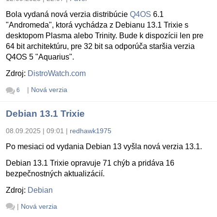
Bola vydaná nová verzia distribúcie
Q4OS
6.1
"Andromeda", ktorá vychádza z Debianu 13.1 Trixie s
desktopom Plasma alebo Trinity. Bude k dispozícii len pre
64 bit architektúru, pre 32 bit sa odporúča staršia verzia
Q4OS 5 "Aquarius".
Zdroj:
DistroWatch.com
|
Nová verzia
6
Debian 13.1 Trixie
08.09.2025 | 09:01
|
redhawk1975
Po mesiaci od vydania Debian 13 vyšla nová verzia 13.1.
Debian 13.1 Trixie opravuje 71 chýb a pridáva 16
bezpečnostných aktualizácií.
Zdroj:
Debian
|
Nová verzia