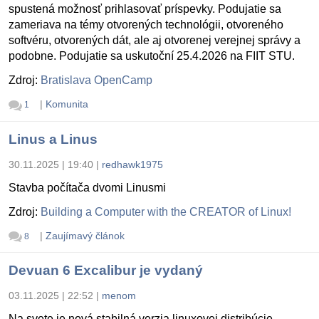
spustená možnosť prihlasovať príspevky. Podujatie sa
zameriava na témy otvorených technológii, otvoreného
softvéru, otvorených dát, ale aj otvorenej verejnej správy a
podobne. Podujatie sa uskutoční 25.4.2026 na FIIT STU.
Zdroj:
Bratislava OpenCamp
|
Komunita
1
Linus a Linus
30.11.2025 | 19:40
|
redhawk1975
Stavba počítača dvomi Linusmi
Zdroj:
Building a Computer with the CREATOR of Linux!
|
Zaujímavý článok
8
Devuan 6 Excalibur je vydaný
03.11.2025 | 22:52
|
menom
Na svete je nová stabilná verzia linuxovej distribúcie