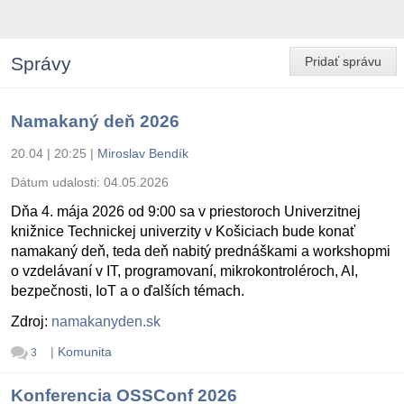
Správy
Pridať správu
Namakaný deň 2026
20.04 | 20:25
|
Miroslav Bendík
Dátum udalosti:
04.05.2026
Dňa 4. mája 2026 od 9:00 sa v priestoroch Univerzitnej
knižnice Technickej univerzity v Košiciach bude konať
namakaný deň, teda deň nabitý prednáškami a workshopmi
o vzdelávaní v IT, programovaní, mikrokontroléroch, AI,
bezpečnosti, IoT a o ďalších témach.
Zdroj:
namakanyden.sk
|
Komunita
3
Konferencia OSSConf 2026