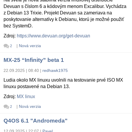
Devuan s číslom 6 a kódovým menom Excalibur. Vychádza
z Debian 13 Trixie. Projekt Devuan sa zameriava na
poskytovanie alternatívy k Debianu, ktorú je možné použiť
bez SystemD.
Zdroj:
https://www.devuan.org/get-devuan
|
Nová verzia
2
MX-25 “Infinity” beta 1
22.09.2025 | 08:40
|
redhawk1975
Ludia okolo MX linuxu uvolnili na testovanie prvé ISO MX
linuxu postavené na Debian 13.
Zdroj:
MX linux
|
Nová verzia
2
Q4OS 6.1 "Andromeda"
12.09.2025 | 22:07
|
Pavel