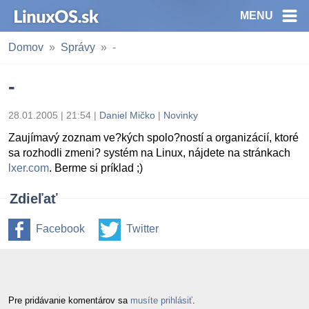
MENU
Domov
Správy
-
-
28.01.2005 | 21:54
|
Daniel Mičko
|
Novinky
Zaujímavý zoznam ve?kých spolo?ností a organizácií, ktoré
sa rozhodli zmeni? systém na Linux, nájdete na stránkach
lxer.com
. Berme si príklad ;)
Zdieľať
Facebook
Twitter
Pre pridávanie komentárov sa
musíte prihlásiť
.