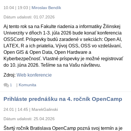
10.04 | 19:03
|
Miroslav Bendík
Dátum udalosti:
01.07.2026
Aj tento rok sa na Fakulte riadenia a informatiky Žilinskej
Univerzity v dňoch 1-3. júla 2026 bude konať konferencia
OSSConf. Príspevky budú zaradené v sekciách: Open AI,
LATEX, R a ich priatelia, Vývoj OSS, OSS vo vzdelávaní,
Open GIS & Open Data, Open Hardware a
Kyberbezpečnosť. Vlastné príspevky je možné registrovať
do 10. júna 2026. Tešíme sa na Vašu návštevu.
Zdroj:
Web konferencie
|
Komunita
1
Prihláste prednášku na 4. ročník OpenCamp
24.01 | 14:45
|
MarekGalinski
Dátum udalosti:
25.04.2026
Štvrtý ročník Bratislava OpenCamp pozná svoj termín a je