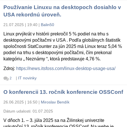
Používanie Linuxu na desktopoch dosiahlo v
USA rekordnú úroveň.
21.07.2025 | 19:40
|
Balin50
Linux prvýkrát v histórii prekročil 5 % podiel na trhu s
desktopovými počítačmi v USA . Podľa globálnych štatistík
spoločnosti StatCounter za jún 2025 má Linux teraz 5,04 %
podiel na trhu s desktopovými počítačmi, čím prekonal
kategóriu „ Neznámy “, ktorá predstavuje 4,76 %.
Zdroj:
https://news.itsfoss.com/linux-desktop-usage-usa/
|
IT novinky
2
O konferencii 13. ročník konferencie OSSConf
26.06.2025 | 16:50
|
Miroslav Bendík
Dátum udalosti:
01.07.2025
V dňoch 1. – 3. júla 2025 sa na Žilinskej univerzite
uskutoční 13. ročník konferencie OSSConf. Na webe je