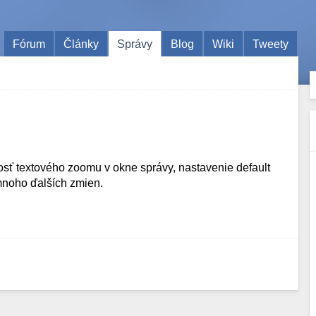
Fórum
Články
Správy
Blog
Wiki
Tweety
osť textového zoomu v okne správy, nastavenie default
 mnoho ďalších zmien.