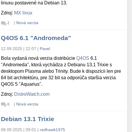
linuxu postavené na Debian 13.
Zdroj:
MX linux
|
Nová verzia
2
Q4OS 6.1 "Andromeda"
12.09.2025 | 22:07
|
Pavel
Bola vydaná nová verzia distribúcie
Q4OS
6.1
"Andromeda", ktorá vychádza z Debianu 13.1 Trixie s
desktopom Plasma alebo Trinity. Bude k dispozícii len pre
64 bit architektúru, pre 32 bit sa odporúča staršia verzia
Q4OS 5 "Aquarius".
Zdroj:
DistroWatch.com
|
Nová verzia
6
Debian 13.1 Trixie
08.09.2025 | 09:01
|
redhawk1975