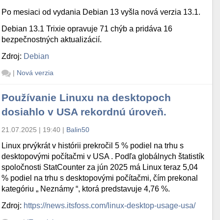
Po mesiaci od vydania Debian 13 vyšla nová verzia 13.1.
Debian 13.1 Trixie opravuje 71 chýb a pridáva 16
bezpečnostných aktualizácií.
Zdroj:
Debian
|
Nová verzia
Používanie Linuxu na desktopoch
dosiahlo v USA rekordnú úroveň.
21.07.2025 | 19:40
|
Balin50
Linux prvýkrát v histórii prekročil 5 % podiel na trhu s
desktopovými počítačmi v USA . Podľa globálnych štatistík
spoločnosti StatCounter za jún 2025 má Linux teraz 5,04
% podiel na trhu s desktopovými počítačmi, čím prekonal
kategóriu „ Neznámy “, ktorá predstavuje 4,76 %.
Zdroj:
https://news.itsfoss.com/linux-desktop-usage-usa/