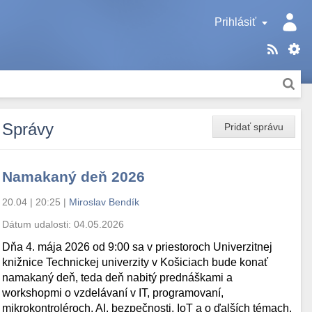
Prihlásiť
Správy
Pridať správu
Namakaný deň 2026
20.04 | 20:25
|
Miroslav Bendík
Dátum udalosti:
04.05.2026
Dňa 4. mája 2026 od 9:00 sa v priestoroch Univerzitnej
knižnice Technickej univerzity v Košiciach bude konať
namakaný deň, teda deň nabitý prednáškami a
workshopmi o vzdelávaní v IT, programovaní,
mikrokontroléroch, AI, bezpečnosti, IoT a o ďalších témach.