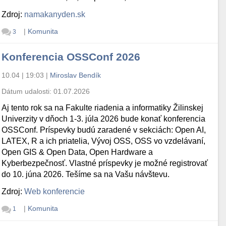
Zdroj:
namakanyden.sk
|
Komunita
3
Konferencia OSSConf 2026
10.04 | 19:03
|
Miroslav Bendík
Dátum udalosti:
01.07.2026
Aj tento rok sa na Fakulte riadenia a informatiky Žilinskej
Univerzity v dňoch 1-3. júla 2026 bude konať konferencia
OSSConf. Príspevky budú zaradené v sekciách: Open AI,
LATEX, R a ich priatelia, Vývoj OSS, OSS vo vzdelávaní,
Open GIS & Open Data, Open Hardware a
Kyberbezpečnosť. Vlastné príspevky je možné registrovať
do 10. júna 2026. Tešíme sa na Vašu návštevu.
Zdroj:
Web konferencie
|
Komunita
1