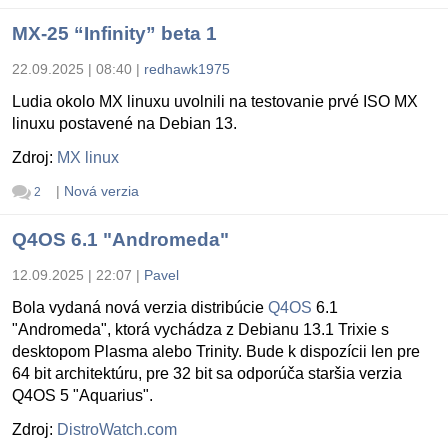
MX-25 “Infinity” beta 1
22.09.2025 | 08:40
|
redhawk1975
Ludia okolo MX linuxu uvolnili na testovanie prvé ISO MX
linuxu postavené na Debian 13.
Zdroj:
MX linux
|
Nová verzia
2
Q4OS 6.1 "Andromeda"
12.09.2025 | 22:07
|
Pavel
Bola vydaná nová verzia distribúcie
Q4OS
6.1
"Andromeda", ktorá vychádza z Debianu 13.1 Trixie s
desktopom Plasma alebo Trinity. Bude k dispozícii len pre
64 bit architektúru, pre 32 bit sa odporúča staršia verzia
Q4OS 5 "Aquarius".
Zdroj:
DistroWatch.com