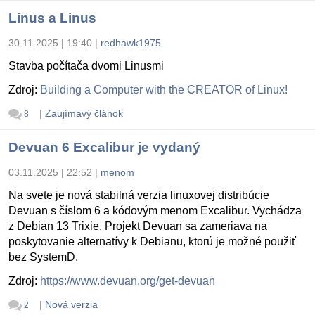
Linus a Linus
30.11.2025 | 19:40
|
redhawk1975
Stavba počítača dvomi Linusmi
Zdroj:
Building a Computer with the CREATOR of Linux!
|
Zaujímavý článok
8
Devuan 6 Excalibur je vydaný
03.11.2025 | 22:52
|
menom
Na svete je nová stabilná verzia linuxovej distribúcie
Devuan s číslom 6 a kódovým menom Excalibur. Vychádza
z Debian 13 Trixie. Projekt Devuan sa zameriava na
poskytovanie alternatívy k Debianu, ktorú je možné použiť
bez SystemD.
Zdroj:
https://www.devuan.org/get-devuan
|
Nová verzia
2