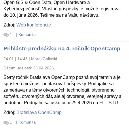
Open GIS & Open Data, Open Hardware a
Kyberbezpečnosť. Vlastné príspevky je možné registrovať
do 10. júna 2026. Tešíme sa na Vašu návštevu.
Zdroj:
Web konferencie
|
Komunita
1
Prihláste prednášku na 4. ročník OpenCamp
24.01 | 14:45
|
MarekGalinski
Dátum udalosti:
25.04.2026
Štvrtý ročník Bratislava OpenCamp pozná svoj termín a je
spustená možnosť prihlasovať príspevky. Podujatie sa
zameriava na témy otvorených technológii, otvoreného
softvéru, otvorených dát, ale aj otvorenej verejnej správy a
podobne. Podujatie sa uskutoční 25.4.2026 na FIIT STU.
Zdroj:
Bratislava OpenCamp
|
Komunita
1