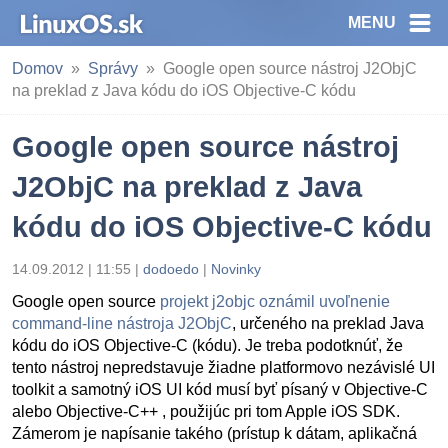
MENU
Domov
Správy
Google open source nástroj J2ObjC
na preklad z Java kódu do iOS Objective-C kódu
Google open source nástroj
J2ObjC na preklad z Java
kódu do iOS Objective-C kódu
14.09.2012 | 11:55
|
dodoedo
|
Novinky
Google open source
projekt j2objc oznámil uvoľnenie
command-line nástroja J2ObjC
, určeného na preklad Java
kódu do iOS Objective-C (kódu). Je treba podotknúť, že
tento nástroj nepredstavuje žiadne platformovo nezávislé UI
toolkit a samotný iOS UI kód musí byť písaný v Objective-C
alebo Objective-C++ , použijúc pri tom Apple iOS SDK.
Zámerom je napísanie takého (prístup k dátam, aplikačná