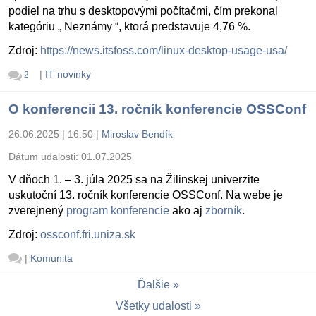
podiel na trhu s desktopovými počítačmi, čím prekonal
kategóriu „ Neznámy “, ktorá predstavuje 4,76 %.
Zdroj:
https://news.itsfoss.com/linux-desktop-usage-usa/
|
IT novinky
2
O konferencii 13. ročník konferencie OSSConf
26.06.2025 | 16:50
|
Miroslav Bendík
Dátum udalosti:
01.07.2025
V dňoch 1. – 3. júla 2025 sa na Žilinskej univerzite
uskutoční 13. ročník konferencie OSSConf. Na webe je
zverejnený
program konferencie
ako aj
zborník
.
Zdroj:
ossconf.fri.uniza.sk
|
Komunita
Ďalšie
Všetky udalosti