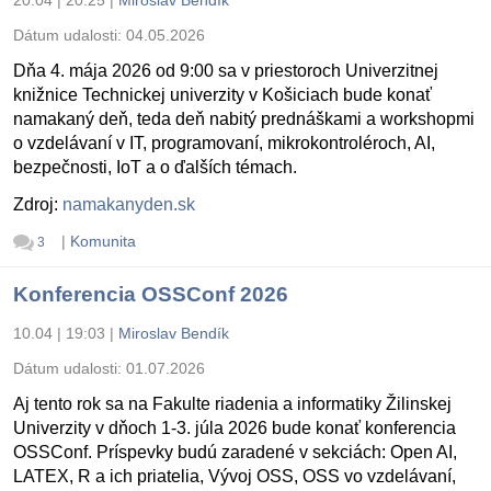
Dátum udalosti:
04.05.2026
Dňa 4. mája 2026 od 9:00 sa v priestoroch Univerzitnej
knižnice Technickej univerzity v Košiciach bude konať
namakaný deň, teda deň nabitý prednáškami a workshopmi
o vzdelávaní v IT, programovaní, mikrokontroléroch, AI,
bezpečnosti, IoT a o ďalších témach.
Zdroj:
namakanyden.sk
|
Komunita
3
Konferencia OSSConf 2026
10.04 | 19:03
|
Miroslav Bendík
Dátum udalosti:
01.07.2026
Aj tento rok sa na Fakulte riadenia a informatiky Žilinskej
Univerzity v dňoch 1-3. júla 2026 bude konať konferencia
OSSConf. Príspevky budú zaradené v sekciách: Open AI,
LATEX, R a ich priatelia, Vývoj OSS, OSS vo vzdelávaní,