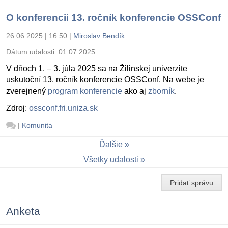
O konferencii 13. ročník konferencie OSSConf
26.06.2025 | 16:50
|
Miroslav Bendík
Dátum udalosti:
01.07.2025
V dňoch 1. – 3. júla 2025 sa na Žilinskej univerzite
uskutoční 13. ročník konferencie OSSConf. Na webe je
zverejnený
program konferencie
ako aj
zborník
.
Zdroj:
ossconf.fri.uniza.sk
|
Komunita
Ďalšie
Všetky udalosti
Pridať správu
Anketa