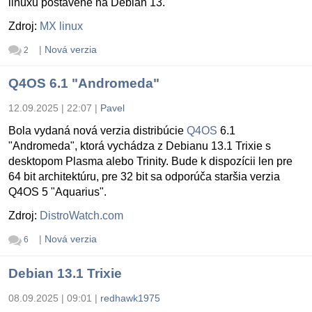
linuxu postavené na Debian 13.
Zdroj:
MX linux
|
Nová verzia
2
Q4OS 6.1 "Andromeda"
12.09.2025 | 22:07
|
Pavel
Bola vydaná nová verzia distribúcie
Q4OS
6.1
"Andromeda", ktorá vychádza z Debianu 13.1 Trixie s
desktopom Plasma alebo Trinity. Bude k dispozícii len pre
64 bit architektúru, pre 32 bit sa odporúča staršia verzia
Q4OS 5 "Aquarius".
Zdroj:
DistroWatch.com
|
Nová verzia
6
Debian 13.1 Trixie
08.09.2025 | 09:01
|
redhawk1975