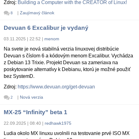
Zdroj:
Building a Computer with the CREATOR of Linux!
|
Zaujímavý článok
8
Devuan 6 Excalibur je vydaný
03.11.2025 | 22:52
|
menom
Na svete je nová stabilná verzia linuxovej distribúcie
Devuan s číslom 6 a kódovým menom Excalibur. Vychádza
z Debian 13 Trixie. Projekt Devuan sa zameriava na
poskytovanie alternatívy k Debianu, ktorú je možné použiť
bez SystemD.
Zdroj:
https://www.devuan.org/get-devuan
|
Nová verzia
2
MX-25 “Infinity” beta 1
22.09.2025 | 08:40
|
redhawk1975
Ludia okolo MX linuxu uvolnili na testovanie prvé ISO MX