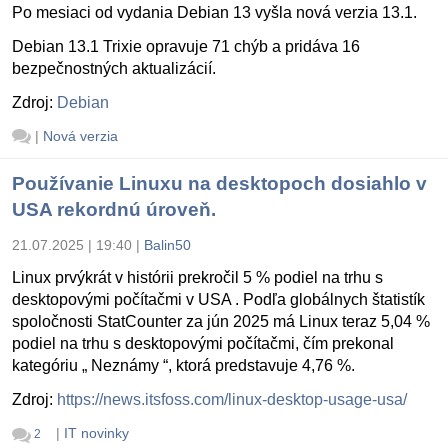
Po mesiaci od vydania Debian 13 vyšla nová verzia 13.1.
Debian 13.1 Trixie opravuje 71 chýb a pridáva 16
bezpečnostných aktualizácií.
Zdroj:
Debian
|
Nová verzia
Používanie Linuxu na desktopoch dosiahlo v
USA rekordnú úroveň.
21.07.2025 | 19:40
|
Balin50
Linux prvýkrát v histórii prekročil 5 % podiel na trhu s
desktopovými počítačmi v USA . Podľa globálnych štatistík
spoločnosti StatCounter za jún 2025 má Linux teraz 5,04 %
podiel na trhu s desktopovými počítačmi, čím prekonal
kategóriu „ Neznámy “, ktorá predstavuje 4,76 %.
Zdroj:
https://news.itsfoss.com/linux-desktop-usage-usa/
|
IT novinky
2