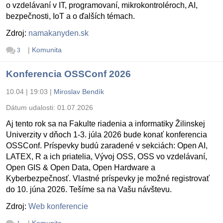
o vzdelávaní v IT, programovaní, mikrokontroléroch, AI,
bezpečnosti, IoT a o ďalších témach.
Zdroj:
namakanyden.sk
|
Komunita
3
Konferencia OSSConf 2026
10.04 | 19:03
|
Miroslav Bendík
Dátum udalosti:
01.07.2026
Aj tento rok sa na Fakulte riadenia a informatiky Žilinskej
Univerzity v dňoch 1-3. júla 2026 bude konať konferencia
OSSConf. Príspevky budú zaradené v sekciách: Open AI,
LATEX, R a ich priatelia, Vývoj OSS, OSS vo vzdelávaní,
Open GIS & Open Data, Open Hardware a
Kyberbezpečnosť. Vlastné príspevky je možné registrovať
do 10. júna 2026. Tešíme sa na Vašu návštevu.
Zdroj:
Web konferencie