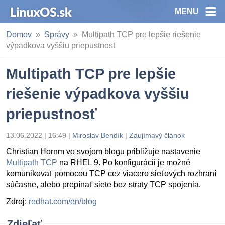
MENU
Domov
Správy
Multipath TCP pre lepšie riešenie
výpadkova vyššiu priepustnosť
Multipath TCP pre lepšie
riešenie výpadkova vyššiu
priepustnosť
13.06.2022 | 16:49
|
Miroslav Bendík
|
Zaujímavý článok
Christian Hornm vo svojom blogu približuje nastavenie
Multipath TCP
na RHEL 9. Po konfigurácii je možné
komunikovať pomocou TCP cez viacero sieťových rozhraní
súčasne, alebo prepínať siete bez straty TCP spojenia.
Zdroj:
redhat.com/en/blog
Zdieľať