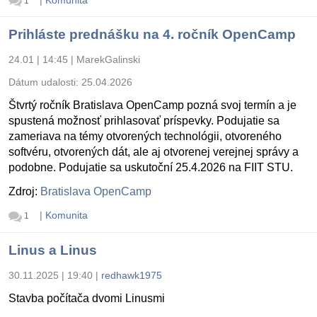
|
Komunita
1
Prihláste prednášku na 4. ročník OpenCamp
24.01 | 14:45
|
MarekGalinski
Dátum udalosti:
25.04.2026
Štvrtý ročník Bratislava OpenCamp pozná svoj termín a je
spustená možnosť prihlasovať príspevky. Podujatie sa
zameriava na témy otvorených technológii, otvoreného
softvéru, otvorených dát, ale aj otvorenej verejnej správy a
podobne. Podujatie sa uskutoční 25.4.2026 na FIIT STU.
Zdroj:
Bratislava OpenCamp
|
Komunita
1
Linus a Linus
30.11.2025 | 19:40
|
redhawk1975
Stavba počítača dvomi Linusmi