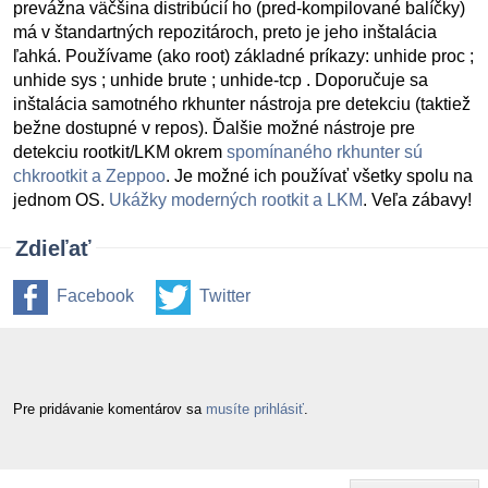
prevážna väčšina distribúcií ho (pred-kompilované balíčky)
má v štandartných repozitároch, preto je jeho inštalácia
ľahká. Používame (ako root) základné príkazy: unhide proc ;
unhide sys ; unhide brute ; unhide-tcp . Doporučuje sa
inštalácia samotného rkhunter nástroja pre detekciu (taktiež
bežne dostupné v repos). Ďalšie možné nástroje pre
detekciu rootkit/LKM okrem
spomínaného rkhunter sú
chkrootkit a Zeppoo
. Je možné ich používať všetky spolu na
jednom OS.
Ukážky moderných rootkit a LKM
. Veľa zábavy!
Zdieľať
Facebook
Twitter
Pre pridávanie komentárov sa
musíte prihlásiť
.