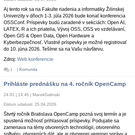
Aj tento rok sa na Fakulte riadenia a informatiky Žilinskej
Univerzity v dňoch 1-3. júla 2026 bude konať konferencia
OSSConf. Príspevky budú zaradené v sekciách: Open AI,
LATEX, R a ich priatelia, Vývoj OSS, OSS vo vzdelávaní,
Open GIS & Open Data, Open Hardware a
Kyberbezpečnosť. Vlastné príspevky je možné registrovať
do 10. júna 2026. Tešíme sa na Vašu návštevu.
Zdroj:
Web konferencie
|
Komunita
1
Prihláste prednášku na 4. ročník OpenCamp
24.01 | 14:45
|
MarekGalinski
Dátum udalosti:
25.04.2026
Štvrtý ročník Bratislava OpenCamp pozná svoj termín a je
spustená možnosť prihlasovať príspevky. Podujatie sa
zameriava na témy otvorených technológii, otvoreného
softvéru, otvorených dát, ale aj otvorenej verejnej správy a