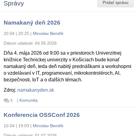
Správy
Pridať správu
Namakaný deň 2026
20.04 | 20:25
|
Miroslav Bendík
Dátum udalosti:
04.05.2026
Dňa 4. mája 2026 od 9:00 sa v priestoroch Univerzitnej
knižnice Technickej univerzity v Košiciach bude konať
namakaný deň, teda deň nabitý prednáškami a workshopmi
o vzdelávaní v IT, programovaní, mikrokontroléroch, AI,
bezpečnosti, IoT a o ďalších témach.
Zdroj:
namakanyden.sk
|
Komunita
3
Konferencia OSSConf 2026
10.04 | 19:03
|
Miroslav Bendík
Dátum udalosti:
01.07.2026