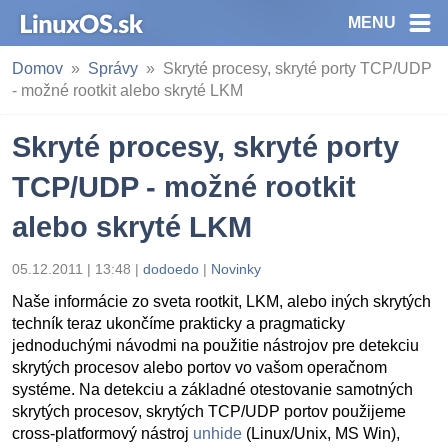
MENU
Domov
Správy
Skryté procesy, skryté porty TCP/UDP
- možné rootkit alebo skryté LKM
Skryté procesy, skryté porty
TCP/UDP - možné rootkit
alebo skryté LKM
05.12.2011 | 13:48
|
dodoedo
|
Novinky
Naše informácie zo sveta rootkit, LKM, alebo iných skrytých
techník teraz ukončíme prakticky a pragmaticky
jednoduchými návodmi na použitie nástrojov pre detekciu
skrytých procesov alebo portov vo vašom operačnom
systéme. Na detekciu a základné otestovanie samotných
skrytých procesov, skrytých TCP/UDP portov použijeme
cross-platformový nástroj
unhide
(Linux/Unix, MS Win),