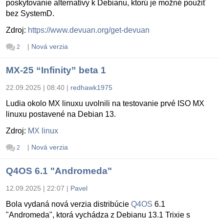
poskytovanie alternatívy k Debianu, ktorú je možné použiť
bez SystemD.
Zdroj:
https://www.devuan.org/get-devuan
|
Nová verzia
2
MX-25 “Infinity” beta 1
22.09.2025 | 08:40
|
redhawk1975
Ludia okolo MX linuxu uvolnili na testovanie prvé ISO MX
linuxu postavené na Debian 13.
Zdroj:
MX linux
|
Nová verzia
2
Q4OS 6.1 "Andromeda"
12.09.2025 | 22:07
|
Pavel
Bola vydaná nová verzia distribúcie
Q4OS
6.1
"Andromeda", ktorá vychádza z Debianu 13.1 Trixie s