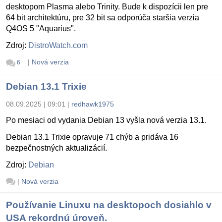
desktopom Plasma alebo Trinity. Bude k dispozícii len pre
64 bit architektúru, pre 32 bit sa odporúča staršia verzia
Q4OS 5 "Aquarius".
Zdroj:
DistroWatch.com
|
Nová verzia
6
Debian 13.1 Trixie
08.09.2025 | 09:01
|
redhawk1975
Po mesiaci od vydania Debian 13 vyšla nová verzia 13.1.
Debian 13.1 Trixie opravuje 71 chýb a pridáva 16
bezpečnostných aktualizácií.
Zdroj:
Debian
|
Nová verzia
Používanie Linuxu na desktopoch dosiahlo v
USA rekordnú úroveň.