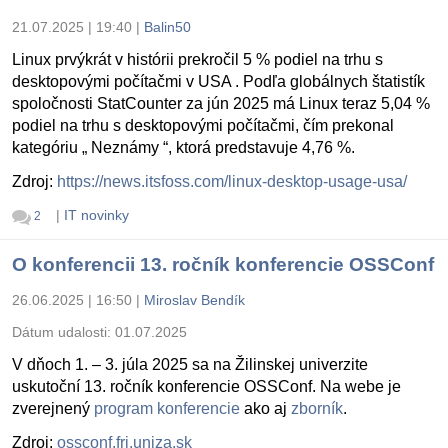
21.07.2025 | 19:40
|
Balin50
Linux prvýkrát v histórii prekročil 5 % podiel na trhu s
desktopovými počítačmi v USA . Podľa globálnych štatistík
spoločnosti StatCounter za jún 2025 má Linux teraz 5,04 %
podiel na trhu s desktopovými počítačmi, čím prekonal
kategóriu „ Neznámy “, ktorá predstavuje 4,76 %.
Zdroj:
https://news.itsfoss.com/linux-desktop-usage-usa/
|
IT novinky
2
O konferencii 13. ročník konferencie OSSConf
26.06.2025 | 16:50
|
Miroslav Bendík
Dátum udalosti:
01.07.2025
V dňoch 1. – 3. júla 2025 sa na Žilinskej univerzite
uskutoční 13. ročník konferencie OSSConf. Na webe je
zverejnený
program konferencie
ako aj
zborník
.
Zdroj:
ossconf.fri.uniza.sk