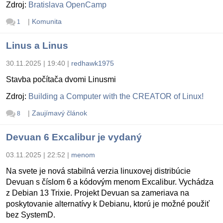
Zdroj:
Bratislava OpenCamp
|
Komunita
1
Linus a Linus
30.11.2025 | 19:40
|
redhawk1975
Stavba počítača dvomi Linusmi
Zdroj:
Building a Computer with the CREATOR of Linux!
|
Zaujímavý článok
8
Devuan 6 Excalibur je vydaný
03.11.2025 | 22:52
|
menom
Na svete je nová stabilná verzia linuxovej distribúcie
Devuan s číslom 6 a kódovým menom Excalibur. Vychádza
z Debian 13 Trixie. Projekt Devuan sa zameriava na
poskytovanie alternatívy k Debianu, ktorú je možné použiť
bez SystemD.