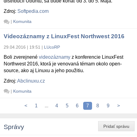
distribúcii Ubuntu, sa bude konať od 3. do
5. Mája.
Zdroj:
Softpedia.com
|
Komunita
Videozáznamy z LinuxFest Northwest 2016
29.04.2016 | 19:51
|
LUcoRP
Boli zverejnené
videozáznamy
z konferencie LinuxFest
Northwest 2016, ktorá je venovaná témam okolo open-
source, ako aj Linuxu a jeho použitiu.
Zdroj:
Abclinuxu.cz
|
Komunita
<
1
...
4
5
6
7
8
9
>
Správy
Pridať správu