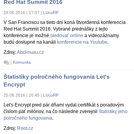
Red Hat Summit 2016
28.06.2016 | 17:07
|
LUcoRP
V San F
ranciscu sa tieto dni koná štvordenná konferencia
Red Hat Summit 2016. Vybrané prednášky z tejto
konferencie je možné
sledovať online
a videozáznamy
budú dostupné na kanáli
konferencie na Youtube
.
Zdroj:
Abclinuxu.cz
|
Komunita
Štatistiky polročného fungovania Let's
Encrypt
25.06.2016 | 16:45
|
LUcoRP
Let's Encrypt pred pár dňami vydal
certifikát s poradovým
číslom päť milónov, na čo následne zverejnil
štatistiky jeho
polročného fungovania
.
Zdroj:
Root.cz