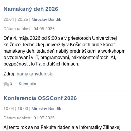
Namakaný deň 2026
20.04 | 20:25
|
Miroslav Bendík
Dátum udalosti:
04.05.2026
Dňa 4. mája 2026 od 9:00 sa v priestoroch Univerzitnej
knižnice Technickej univerzity v Košiciach bude konať
namakaný deň, teda deň nabitý prednáškami a workshopmi
o vzdelávaní v IT, programovaní, mikrokontroléroch, AI,
bezpečnosti, IoT a o ďalších témach.
Zdroj:
namakanyden.sk
|
Komunita
3
Konferencia OSSConf 2026
10.04 | 19:03
|
Miroslav Bendík
Dátum udalosti:
01.07.2026
Aj tento rok sa na Fakulte riadenia a informatiky Žilinskej