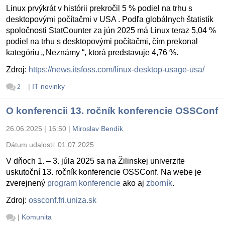
Linux prvýkrát v histórii prekročil 5 % podiel na trhu s
desktopovými počítačmi v USA . Podľa globálnych štatistík
spoločnosti StatCounter za jún 2025 má Linux teraz 5,04 %
podiel na trhu s desktopovými počítačmi, čím prekonal
kategóriu „ Neznámy “, ktorá predstavuje 4,76 %.
Zdroj:
https://news.itsfoss.com/linux-desktop-usage-usa/
|
IT novinky
2
O konferencii 13. ročník konferencie OSSConf
26.06.2025 | 16:50
|
Miroslav Bendík
Dátum udalosti:
01.07.2025
V dňoch 1. – 3. júla 2025 sa na Žilinskej univerzite
uskutoční 13. ročník konferencie OSSConf. Na webe je
zverejnený
program konferencie
ako aj
zborník
.
Zdroj:
ossconf.fri.uniza.sk
|
Komunita