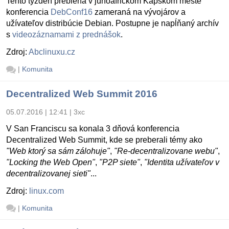
Tento týždeň prebieha v juhoafrickom Kapskom meste
konferencia
DebConf16
zameraná na vývojárov a
užívateľov distribúcie Debian. Postupne je napĺňaný archív
s
videozáznamami z prednášok
.
Zdroj:
Abclinuxu.cz
|
Komunita
Decentralized Web Summit 2016
05.07.2016 | 12:41
|
3xc
V San Franciscu sa konala 3 dňová konferencia
Decentralized Web Summit, kde se preberali témy ako
"Web ktorý sa sám zálohuje"
,
"Re-decentralizovane webu"
,
"Locking the Web Open"
,
"P2P siete"
,
"Identita užívateľov v
decentralizovanej sieti"
...
Zdroj:
linux.com
|
Komunita