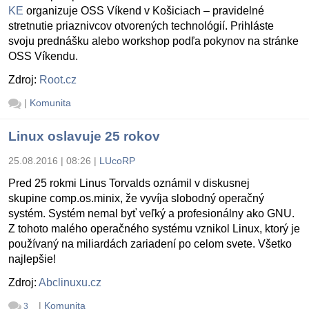
KE
organizuje OSS Víkend v Košiciach – pravidelné
stretnutie priaznivcov otvorených technológií. Prihláste
svoju prednášku alebo workshop podľa pokynov na stránke
OSS Víkendu.
Zdroj:
Root.cz
|
Komunita
Linux oslavuje 25 rokov
25.08.2016 | 08:26
|
LUcoRP
Pred 25 rokmi
Linus Torvalds
oznámil v diskusnej
skupine
comp.os.minix,
že vyvíja
slobodný operačný
systém. Systém nemal byť veľký a profesionálny ako GNU.
Z tohoto malého operačného systému vznikol Linux, ktorý je
používaný na miliardách zariadení po celom svete. Všetko
najlepšie!
Zdroj:
Abclinuxu.cz
|
Komunita
3