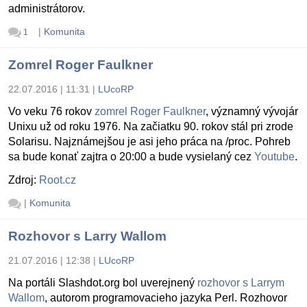
administrátorov.
|
Komunita
1
Zomrel Roger Faulkner
22.07.2016 | 11:31
|
LUcoRP
Vo veku 76 rokov
zomrel Roger Faulkner
, významný vývojár
Unixu už od roku 1976. Na začiatku 90. rokov stál pri zrode
Solarisu. Najznámejšou je asi jeho práca na /proc. Pohreb
sa bude konať zajtra o 20:00 a bude vysielaný cez
Youtube
.
Zdroj:
Root.cz
|
Komunita
Rozhovor s Larry Wallom
21.07.2016 | 12:38
|
LUcoRP
Na portáli S
lashdot.org bol uverejnený
rozhovor s Larrym
Wallom
, autorom programovacieho jazyka Perl. Rozhovor