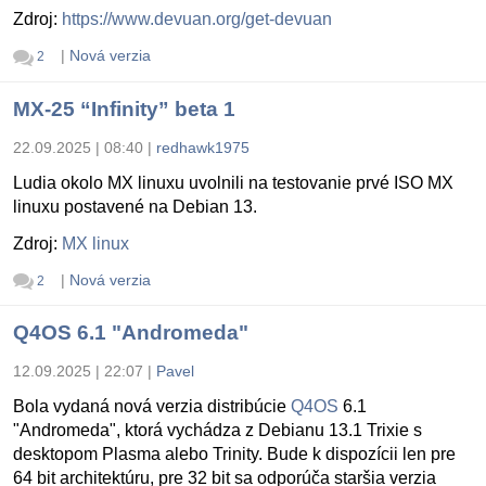
Zdroj:
https://www.devuan.org/get-devuan
|
Nová verzia
2
MX-25 “Infinity” beta 1
22.09.2025 | 08:40
|
redhawk1975
Ludia okolo MX linuxu uvolnili na testovanie prvé ISO MX
linuxu postavené na Debian 13.
Zdroj:
MX linux
|
Nová verzia
2
Q4OS 6.1 "Andromeda"
12.09.2025 | 22:07
|
Pavel
Bola vydaná nová verzia distribúcie
Q4OS
6.1
"Andromeda", ktorá vychádza z Debianu 13.1 Trixie s
desktopom Plasma alebo Trinity. Bude k dispozícii len pre
64 bit architektúru, pre 32 bit sa odporúča staršia verzia