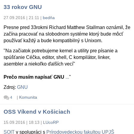
33 rokov GNU
27.09.2016 | 21:11
|
bedňa
Presne pred 33rokmi Richard Matthew Stallman oznámil, že
začína pracovať na slobodnom systéme ktorý bude môcť
používať každý a bude kompatibilný s Unixom.
"Na začiatok potrebujeme kernel a utility pre písanie a
spúšťanie Céčka, editor, shell, C kompilátor, linker,
asembler a niekoľko ďalších vecí"
Prečo musím napísať GNU
...
"
Zdroj:
GNU
|
Komunita
4
OSS Víkend v Košiciach
15.09.2016 | 18:13
|
LUcoRP
SOIT
v spolupráci s
Prírodovedeckou fakultou UPJŠ