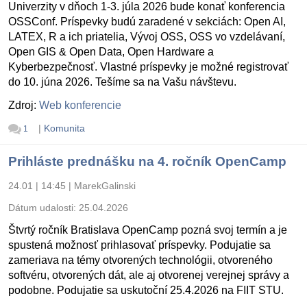
Univerzity v dňoch 1-3. júla 2026 bude konať konferencia
OSSConf. Príspevky budú zaradené v sekciách: Open AI,
LATEX, R a ich priatelia, Vývoj OSS, OSS vo vzdelávaní,
Open GIS & Open Data, Open Hardware a
Kyberbezpečnosť. Vlastné príspevky je možné registrovať
do 10. júna 2026. Tešíme sa na Vašu návštevu.
Zdroj:
Web konferencie
|
Komunita
1
Prihláste prednášku na 4. ročník OpenCamp
24.01 | 14:45
|
MarekGalinski
Dátum udalosti:
25.04.2026
Štvrtý ročník Bratislava OpenCamp pozná svoj termín a je
spustená možnosť prihlasovať príspevky. Podujatie sa
zameriava na témy otvorených technológii, otvoreného
softvéru, otvorených dát, ale aj otvorenej verejnej správy a
podobne. Podujatie sa uskutoční 25.4.2026 na FIIT STU.