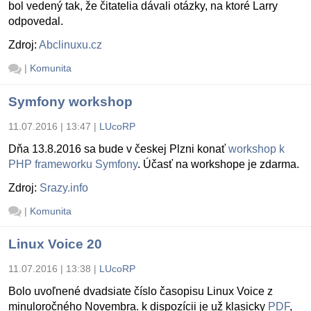
bol vedený tak, že čitatelia dávali otázky, na ktoré Larry
odpovedal.
Zdroj:
Abclinuxu.cz
|
Komunita
Symfony workshop
11.07.2016 | 13:47
|
LUcoRP
Dňa 13.8.2016 sa bude v českej Plzni konať
workshop k
PHP frameworku Symfony
. Účasť na workshope je zdarma.
Zdroj:
Srazy.info
|
Komunita
Linux Voice 20
11.07.2016 | 13:38
|
LUcoRP
Bolo uvoľnené dvadsiate číslo časopisu Linux Voice z
minuloročného Novembra. k dispozícii je už klasicky
PDF
,