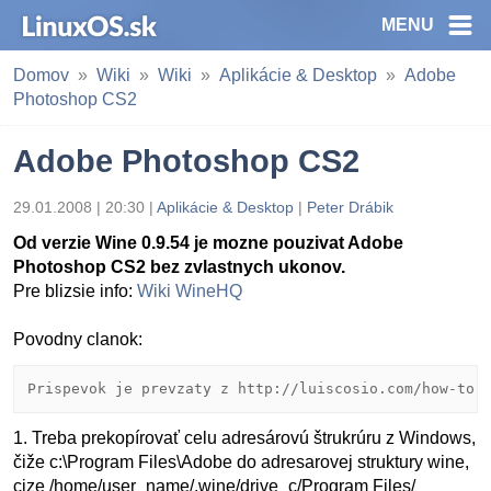
MENU
Domov
Wiki
Wiki
Aplikácie & Desktop
Adobe
Photoshop CS2
Adobe Photoshop CS2
29.01.2008 | 20:30 |
Aplikácie & Desktop
|
Peter Drábik
Od verzie Wine 0.9.54 je mozne pouzivat Adobe
Photoshop CS2 bez zvlastnych ukonov.
Pre blizsie info:
Wiki WineHQ
Povodny clanok:
Prispevok je prevzaty z http://luiscosio.com/how-to-
1. Treba prekopírovať celu adresárovú štrukrúru z Windows,
čiže c:\Program Files\Adobe do adresarovej struktury wine,
cize /home/user_name/.wine/drive_c/Program Files/