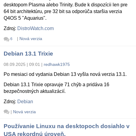
desktopom Plasma alebo Trinity. Bude k dispozícii len pre
64 bit architektúru, pre 32 bit sa odporúča staršia verzia
Q4OS 5 "Aquarius".
Zdroj:
DistroWatch.com
|
Nová verzia
6
Debian 13.1 Trixie
08.09.2025 | 09:01
|
redhawk1975
Po mesiaci od vydania Debian 13 vyšla nová verzia 13.1.
Debian 13.1 Trixie opravuje 71 chýb a pridáva 16
bezpečnostných aktualizácií.
Zdroj:
Debian
|
Nová verzia
Používanie Linuxu na desktopoch dosiahlo v
USA rekordnú úroveň.