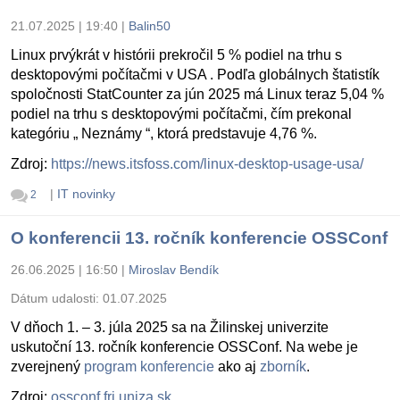
21.07.2025 | 19:40
|
Balin50
Linux prvýkrát v histórii prekročil 5 % podiel na trhu s
desktopovými počítačmi v USA . Podľa globálnych štatistík
spoločnosti StatCounter za jún 2025 má Linux teraz 5,04 %
podiel na trhu s desktopovými počítačmi, čím prekonal
kategóriu „ Neznámy “, ktorá predstavuje 4,76 %.
Zdroj:
https://news.itsfoss.com/linux-desktop-usage-usa/
|
IT novinky
2
O konferencii 13. ročník konferencie OSSConf
26.06.2025 | 16:50
|
Miroslav Bendík
Dátum udalosti:
01.07.2025
V dňoch 1. – 3. júla 2025 sa na Žilinskej univerzite
uskutoční 13. ročník konferencie OSSConf. Na webe je
zverejnený
program konferencie
ako aj
zborník
.
Zdroj:
ossconf.fri.uniza.sk