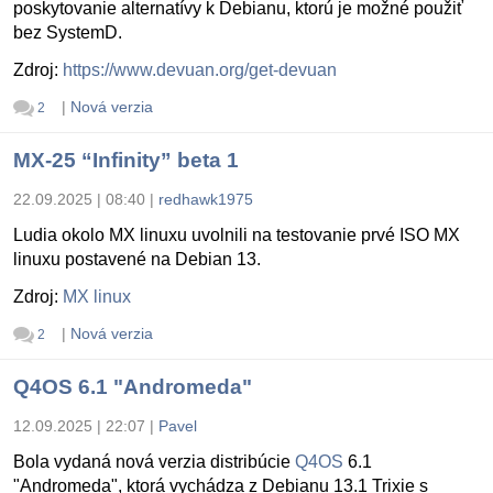
poskytovanie alternatívy k Debianu, ktorú je možné použiť
bez SystemD.
Zdroj:
https://www.devuan.org/get-devuan
|
Nová verzia
2
MX-25 “Infinity” beta 1
22.09.2025 | 08:40
|
redhawk1975
Ludia okolo MX linuxu uvolnili na testovanie prvé ISO MX
linuxu postavené na Debian 13.
Zdroj:
MX linux
|
Nová verzia
2
Q4OS 6.1 "Andromeda"
12.09.2025 | 22:07
|
Pavel
Bola vydaná nová verzia distribúcie
Q4OS
6.1
"Andromeda", ktorá vychádza z Debianu 13.1 Trixie s