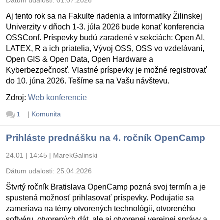
Dátum udalosti:
01.07.2026
Aj tento rok sa na Fakulte riadenia a informatiky Žilinskej
Univerzity v dňoch 1-3. júla 2026 bude konať konferencia
OSSConf. Príspevky budú zaradené v sekciách: Open AI,
LATEX, R a ich priatelia, Vývoj OSS, OSS vo vzdelávaní,
Open GIS & Open Data, Open Hardware a
Kyberbezpečnosť. Vlastné príspevky je možné registrovať
do 10. júna 2026. Tešíme sa na Vašu návštevu.
Zdroj:
Web konferencie
|
Komunita
1
Prihláste prednášku na 4. ročník OpenCamp
24.01 | 14:45
|
MarekGalinski
Dátum udalosti:
25.04.2026
Štvrtý ročník Bratislava OpenCamp pozná svoj termín a je
spustená možnosť prihlasovať príspevky. Podujatie sa
zameriava na témy otvorených technológii, otvoreného
softvéru, otvorených dát, ale aj otvorenej verejnej správy a