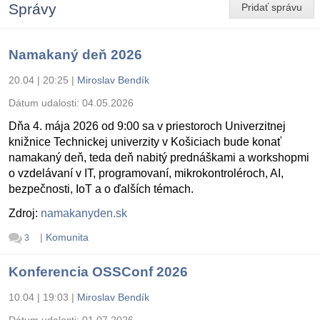
Správy
Pridať správu
Namakaný deň 2026
20.04 | 20:25
|
Miroslav Bendík
Dátum udalosti:
04.05.2026
Dňa 4. mája 2026 od 9:00 sa v priestoroch Univerzitnej
knižnice Technickej univerzity v Košiciach bude konať
namakaný deň, teda deň nabitý prednáškami a workshopmi
o vzdelávaní v IT, programovaní, mikrokontroléroch, AI,
bezpečnosti, IoT a o ďalších témach.
Zdroj:
namakanyden.sk
|
Komunita
3
Konferencia OSSConf 2026
10.04 | 19:03
|
Miroslav Bendík