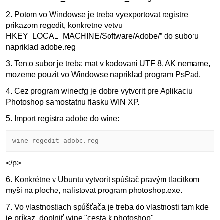
2. Potom vo Windowse je treba vyexportovat registre
prikazom regedit, konkretne vetvu
HKEY_LOCAL_MACHINE/Software/Adobe/” do suboru
napriklad adobe.reg
3. Tento subor je treba mat v kodovani UTF 8. AK nemame,
mozeme pouzit vo Windowse napriklad program PsPad.
4. Cez program winecfg je dobre vytvorit pre Aplikaciu
Photoshop samostatnu flasku WIN XP.
5. Import registra adobe do wine:
wine regedit adobe.reg
</p>
6. Konkrétne v Ubuntu vytvorit spúštač pravým tlacitkom
myši na ploche, nalistovat program photoshop.exe.
7. Vo vlastnostiach spúšťača je treba do vlastnosti tam kde
je príkaz, doplniť wine "cesta k photoshop"