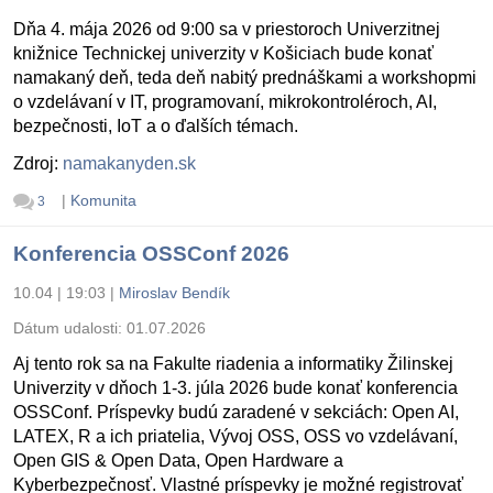
Dňa 4. mája 2026 od 9:00 sa v priestoroch Univerzitnej
knižnice Technickej univerzity v Košiciach bude konať
namakaný deň, teda deň nabitý prednáškami a workshopmi
o vzdelávaní v IT, programovaní, mikrokontroléroch, AI,
bezpečnosti, IoT a o ďalších témach.
Zdroj:
namakanyden.sk
|
Komunita
3
Konferencia OSSConf 2026
10.04 | 19:03
|
Miroslav Bendík
Dátum udalosti:
01.07.2026
Aj tento rok sa na Fakulte riadenia a informatiky Žilinskej
Univerzity v dňoch 1-3. júla 2026 bude konať konferencia
OSSConf. Príspevky budú zaradené v sekciách: Open AI,
LATEX, R a ich priatelia, Vývoj OSS, OSS vo vzdelávaní,
Open GIS & Open Data, Open Hardware a
Kyberbezpečnosť. Vlastné príspevky je možné registrovať