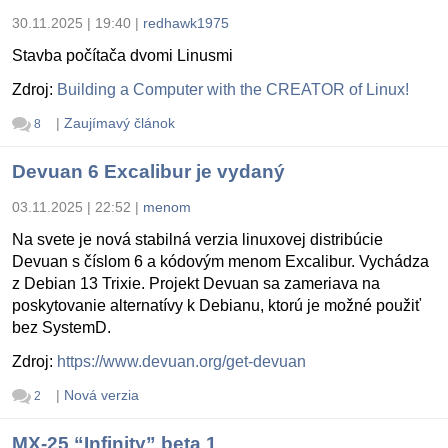
30.11.2025 | 19:40
|
redhawk1975
Stavba počítača dvomi Linusmi
Zdroj:
Building a Computer with the CREATOR of Linux!
|
Zaujímavý článok
8
Devuan 6 Excalibur je vydaný
03.11.2025 | 22:52
|
menom
Na svete je nová stabilná verzia linuxovej distribúcie
Devuan s číslom 6 a kódovým menom Excalibur. Vychádza
z Debian 13 Trixie. Projekt Devuan sa zameriava na
poskytovanie alternatívy k Debianu, ktorú je možné použiť
bez SystemD.
Zdroj:
https://www.devuan.org/get-devuan
|
Nová verzia
2
MX-25 “Infinity” beta 1