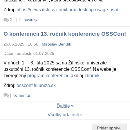
Zdroj:
https://news.itsfoss.com/linux-desktop-usage-usa/
|
IT novinky
2
O konferencii 13. ročník konferencie OSSConf
26.06.2025 | 16:50
|
Miroslav Bendík
Dátum udalosti:
01.07.2025
V dňoch 1. – 3. júla 2025 sa na Žilinskej univerzite
uskutoční 13. ročník konferencie OSSConf. Na webe je
zverejnený
program konferencie
ako aj
zborník
.
Zdroj:
ossconf.fri.uniza.sk
|
Komunita
Ďalšie
Všetky udalosti
Pridať správu