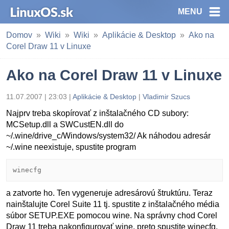
MENU
Domov
Wiki
Wiki
Aplikácie & Desktop
Ako na
Corel Draw 11 v Linuxe
Ako na Corel Draw 11 v Linuxe
11.07.2007 | 23:03 |
Aplikácie & Desktop
|
Vladimir Szucs
Najprv treba skopírovať z inštalačného CD subory:
MCSetup.dll a SWCustEN.dll do
~/.wine/drive_c/Windows/system32/ Ak náhodou adresár
~/.wine neexistuje, spustite program
winecfg
a zatvorte ho. Ten vygeneruje adresárovú štruktúru. Teraz
nainštalujte Corel Suite 11 tj. spustite z inštalačného média
súbor SETUP.EXE pomocou wine. Na správny chod Corel
Draw 11 treba nakonfigurovať wine, preto spustite winecfg.