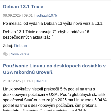
Debian 13.1 Trixie
08.09.2025 | 09:01
|
redhawk1975
Po mesiaci od vydania Debian 13 vyšla nová verzia 13.1.
Debian 13.1 Trixie opravuje 71 chýb a pridáva 16
bezpečnostných aktualizácií.
Zdroj:
Debian
|
Nová verzia
Používanie Linuxu na desktopoch dosiahlo v
USA rekordnú úroveň.
21.07.2025 | 19:40
|
Balin50
Linux prvýkrát v histórii prekročil 5 % podiel na trhu s
desktopovými počítačmi v USA . Podľa globálnych štatistík
spoločnosti StatCounter za jún 2025 má Linux teraz 5,04 %
podiel na trhu s desktopovými počítačmi, čím prekonal
kategóriu „ Neznámy “, ktorá predstavuje 4,76 %.