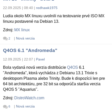
22.09.2025 | 08:40
|
redhawk1975
Ludia okolo MX linuxu uvolnili na testovanie prvé ISO MX
linuxu postavené na Debian 13.
Zdroj:
MX linux
|
Nová verzia
2
Q4OS 6.1 "Andromeda"
12.09.2025 | 22:07
|
Pavel
Bola vydaná nová verzia distribúcie
Q4OS
6.1
"Andromeda", ktorá vychádza z Debianu 13.1 Trixie s
desktopom Plasma alebo Trinity. Bude k dispozícii len pre
64 bit architektúru, pre 32 bit sa odporúča staršia verzia
Q4OS 5 "Aquarius".
Zdroj:
DistroWatch.com
|
Nová verzia
6