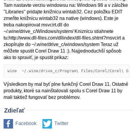
Tam nastavte verziu windowsu na: Windows 98 a v záložke
"Libraries" pridajte knižnicu wintab32. Cez položku EDIT
zmeňte knižnicu wintab32 na native (windows). Este je
treba nakopirovat msvcirt.dll do
~/.wine/drive_c/Windows/system/ Kniznicu stiahnete
tu:http://www.dll-files.com/dllindex/dll-files.shtml?msvcirt a
zkopírujte do ~/.wine/drive_c/windows/system Teraz už
môžete spustit Corel Draw 11 :). Najjednoduchší spôsob
ako to spraviť, je spustit prikaz:
wine  ~/.wine/drive_c/Program\ Files/Corel/Corel\ Gr
Výsledkom by mal byť plne funkčný Corel Draw 11. Ostatné
produkty, ktoré sa nainštalovali spolu s Corel Draw 11 by
mali taktiež fungovať bez problémov.
Zdieľať
Facebook
Twitter