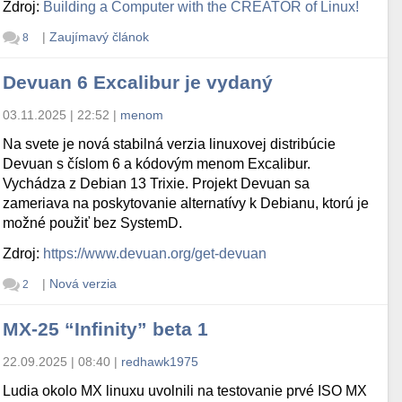
Zdroj:
Building a Computer with the CREATOR of Linux!
|
Zaujímavý článok
8
Devuan 6 Excalibur je vydaný
03.11.2025 | 22:52
|
menom
Na svete je nová stabilná verzia linuxovej distribúcie
Devuan s číslom 6 a kódovým menom Excalibur.
Vychádza z Debian 13 Trixie. Projekt Devuan sa
zameriava na poskytovanie alternatívy k Debianu, ktorú je
možné použiť bez SystemD.
Zdroj:
https://www.devuan.org/get-devuan
|
Nová verzia
2
MX-25 “Infinity” beta 1
22.09.2025 | 08:40
|
redhawk1975
Ludia okolo MX linuxu uvolnili na testovanie prvé ISO MX