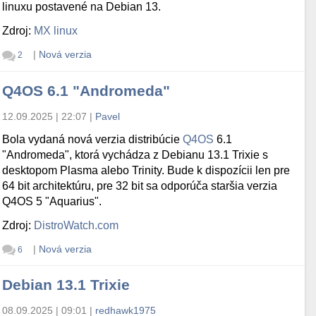
linuxu postavené na Debian 13.
Zdroj:
MX linux
|
Nová verzia
2
Q4OS 6.1 "Andromeda"
12.09.2025 | 22:07
|
Pavel
Bola vydaná nová verzia distribúcie
Q4OS
6.1
"Andromeda", ktorá vychádza z Debianu 13.1 Trixie s
desktopom Plasma alebo Trinity. Bude k dispozícii len pre
64 bit architektúru, pre 32 bit sa odporúča staršia verzia
Q4OS 5 "Aquarius".
Zdroj:
DistroWatch.com
|
Nová verzia
6
Debian 13.1 Trixie
08.09.2025 | 09:01
|
redhawk1975