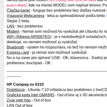
/etc/modprobe.d/alsa-base
kde na miesto MODEL som napísal lenovo. Potom
model=MODEL
Čítačka kariet
- funguje bez problémov bez ďalšiej nutnosti 
Vstavaná Webcamera
- teba ju sprevadzkovať podľa tohto
Skype 2 beta.
LAN
- bez problemov.
Modem
- Nemal som možnost ho vyskúšat ale Ubuntu ho r
WiFi (Atheros AR5007EG)
- je v neslobodných ovladačoch,
detekuje, no nemám možnosť ju vyskúšať.
Bluebooth
- system ho rozpoznáva, no tiež ho nemam možn
Express card
- ja nemal som možnosť vyskúšať.
No a na zaver pre úplnosť USB - OK, klavesnica - žiadný
problemov, touchpad - OK.
------------------------------------------------------------------------------------
------------
HP Compaq nx 6310
Distribúcie
-
Ubuntu 7.10
inštalácia bez problémov z liveC
Grafická karta Intel GMA945
- Out of box aj s 3D akceleráci
Zvuk intel hda
- Out of box
LAN
Out of box