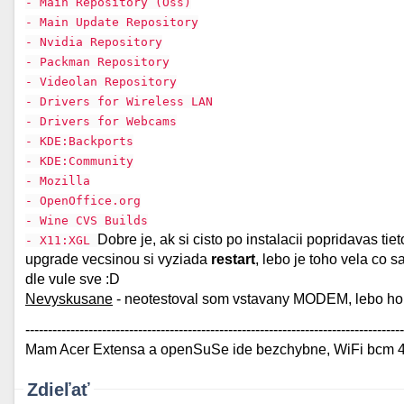
- Main Repository (Oss)
- Main Update Repository
- Nvidia Repository
- Packman Repository
- Videolan Repository
- Drivers for Wireless LAN
- Drivers for Webcams
- KDE:Backports
- KDE:Community
- Mozilla
- OpenOffice.org
- Wine CVS Builds
Dobre je, ak si cisto po instalacii popridavas 
- X11:XGL
upgrade vecsinou si vyziada
restart
, lebo je toho vela co 
dle vule sve :D
Nevyskusane
- neotestoval som vstavany MODEM, lebo ho
------------------------------------------------------------------------------------
Mam Acer Extensa a openSuSe ide bezchybne, WiFi bcm 43xx
Zdieľať