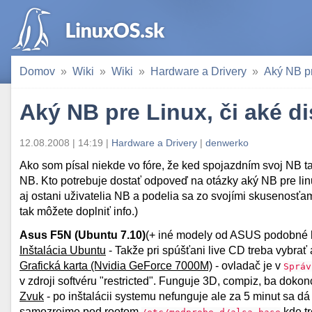
Domov
Wiki
Wiki
Hardware a Drivery
Aký NB pr
Aký NB pre Linux, či aké d
12.08.2008 | 14:19 |
Hardware a Drivery
|
denwerko
Ako som písal niekde vo fóre, že ked spojazdním svoj NB t
NB. Kto potrebuje dostať odpoveď na otázky aký NB pre linu
aj ostani uživatelia NB a podelia sa zo svojími skusenos
tak môžete doplniť info.)
Asus F5N (Ubuntu 7.10)
(+ iné modely od ASUS podobné 
Inštalácia Ubuntu
- Takže pri spúšťani live CD treba vybrať 
Grafická karta (Nvidia GeForce 7000M)
- ovladač je v
Správ
v zdroji softvéru "restricted". Funguje 3D, compiz, ba doko
Zvuk
- po inštalácii systemu nefunguje ale za 5 minut sa 
samozrejme pod rootom
kde tr