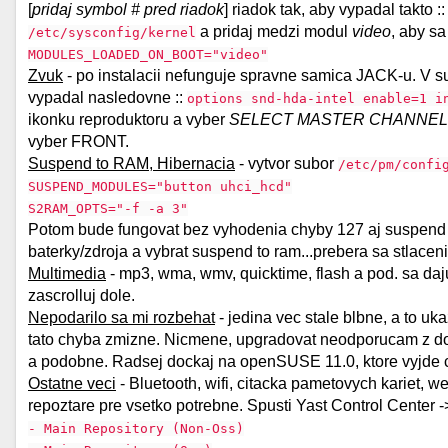
[
pridaj symbol # pred riadok
] riadok tak, aby vypadal takto :
a pridaj medzi modul
video
, aby sa
/etc/sysconfig/kernel
MODULES_LOADED_ON_BOOT="video"
Zvuk
- po instalacii nefunguje spravne samica JACK-u. V 
vypadal nasledovne ::
options snd-hda-intel enable=1 i
ikonku reproduktoru a vyber
SELECT MASTER CHANNEL
vyber FRONT.
Suspend to RAM, Hibernacia
- vytvor subor
/etc/pm/confi
SUSPEND_MODULES="button uhci_hcd"
S2RAM_OPTS="-f -a 3"
Potom bude fungovat bez vyhodenia chyby 127 aj suspend 
baterky/zdroja a vybrat suspend to ram...prebera sa stlacen
Multimedia
- mp3, wma, wmv, quicktime, flash a pod. sa da
zascrolluj dole.
Nepodarilo sa mi rozbehat
- jedina vec stale blbne, a to uk
tato chyba zmizne. Nicmene, upgradovat neodporucam z dov
a podobne. Radsej dockaj na openSUSE 11.0, ktore vyjde 
Ostatne veci
- Bluetooth, wifi, citacka pametovych kariet, w
repoztare pre vsetko potrebne. Spusti Yast Control Center -
- Main Repository (Non-Oss)