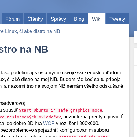
Fórum
Články
Správy
Blog
Wiki
Tweety
e Linux, či aké distro na NB
istro na NB
ak sa podelím aj s ostatnými o svoje skusenosti ohľadom
x, či aké distro na moj NB. Budem rád keď sa tu pripoja
ťami a názormi.(no na svojom NB nemám všetko odskušané
hardverovo)
a spustiť
.
Start Ubuntu in safe graphics mode
, pozor treba predtym povoliť
ca neslobodných ovladačov
nca ide dobre 3D hra
WOP
v rozlišeni 800x600.
dá bezproblemovo spojazdniť konfigurovaním suboru
eba na koniec vložiť riadok