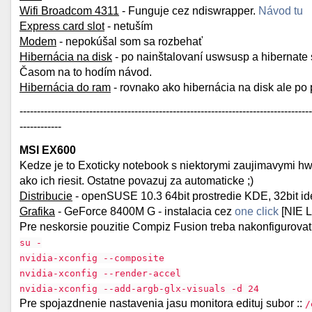
Wifi Broadcom 4311
- Funguje cez ndiswrapper.
Návod tu
Express card slot
- netuším
Modem
- nepokúšal som sa rozbehať
Hibernácia na disk
- po nainštalovaní uswsusp a hibernate 
Časom na to hodím návod.
Hibernácia do ram
- rovnako ako hibernácia na disk ale 
------------------------------------------------------------------------------------
------------
MSI EX600
Kedze je to Exoticky notebook s niektorymi zaujimavymi h
ako ich riesit. Ostatne povazuj za automaticke ;)
Distribucie
- openSUSE 10.3 64bit prostredie KDE, 32bit id
Grafika
- GeForce 8400M G - instalacia cez
one click
[NIE 
Pre neskorsie pouzitie Compiz Fusion treba nakonfigurovat 
su -
nvidia-xconfig --composite
nvidia-xconfig --render-accel
nvidia-xconfig --add-argb-glx-visuals -d 24
Pre spojazdnenie nastavenia jasu monitora edituj subor ::
/