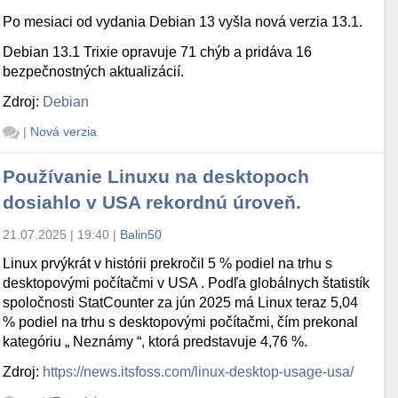
Po mesiaci od vydania Debian 13 vyšla nová verzia 13.1.
Debian 13.1 Trixie opravuje 71 chýb a pridáva 16
bezpečnostných aktualizácií.
Zdroj:
Debian
|
Nová verzia
Používanie Linuxu na desktopoch
dosiahlo v USA rekordnú úroveň.
21.07.2025 | 19:40
|
Balin50
Linux prvýkrát v histórii prekročil 5 % podiel na trhu s
desktopovými počítačmi v USA . Podľa globálnych štatistík
spoločnosti StatCounter za jún 2025 má Linux teraz 5,04
% podiel na trhu s desktopovými počítačmi, čím prekonal
kategóriu „ Neznámy “, ktorá predstavuje 4,76 %.
Zdroj:
https://news.itsfoss.com/linux-desktop-usage-usa/