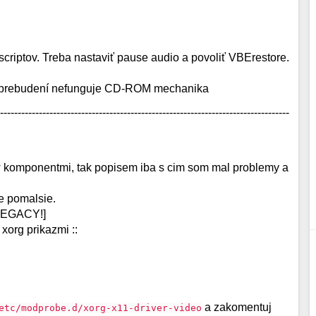
scriptov. Treba nastaviť pause audio a povoliť VBErestore.
po prebudení nefunguje CD-ROM mechanika
----------------------------------------------------------------------------------
w komponentmi, tak popisem iba s cim som mal problemy a
e pomalsie.
LEGACY!]
xorg prikazmi ::
a zakomentuj
etc/modprobe.d/xorg-x11-driver-video