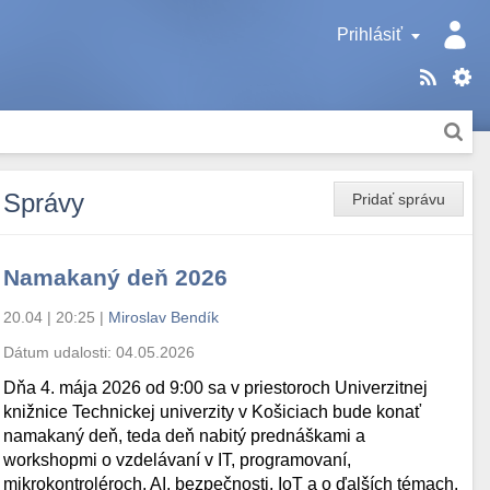
Prihlásiť
Správy
Pridať správu
Namakaný deň 2026
20.04 | 20:25
|
Miroslav Bendík
Dátum udalosti:
04.05.2026
Dňa 4. mája 2026 od 9:00 sa v priestoroch Univerzitnej
knižnice Technickej univerzity v Košiciach bude konať
namakaný deň, teda deň nabitý prednáškami a
workshopmi o vzdelávaní v IT, programovaní,
mikrokontroléroch, AI, bezpečnosti, IoT a o ďalších témach.