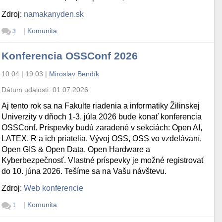
Zdroj:
namakanyden.sk
|
Komunita
3
Konferencia OSSConf 2026
10.04 | 19:03
|
Miroslav Bendík
Dátum udalosti:
01.07.2026
Aj tento rok sa na Fakulte riadenia a informatiky Žilinskej
Univerzity v dňoch 1-3. júla 2026 bude konať konferencia
OSSConf. Príspevky budú zaradené v sekciách: Open AI,
LATEX, R a ich priatelia, Vývoj OSS, OSS vo vzdelávaní,
Open GIS & Open Data, Open Hardware a
Kyberbezpečnosť. Vlastné príspevky je možné registrovať
do 10. júna 2026. Tešíme sa na Vašu návštevu.
Zdroj:
Web konferencie
|
Komunita
1