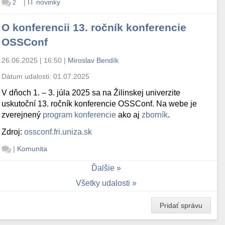
|
IT novinky
2
O konferencii 13. ročník konferencie
OSSConf
26.06.2025 | 16:50
|
Miroslav Bendík
Dátum udalosti:
01.07.2025
V dňoch 1. – 3. júla 2025 sa na Žilinskej univerzite
uskutoční 13. ročník konferencie OSSConf. Na webe je
zverejnený
program konferencie
ako aj
zborník
.
Zdroj:
ossconf.fri.uniza.sk
|
Komunita
Ďalšie
Všetky udalosti
Pridať správu