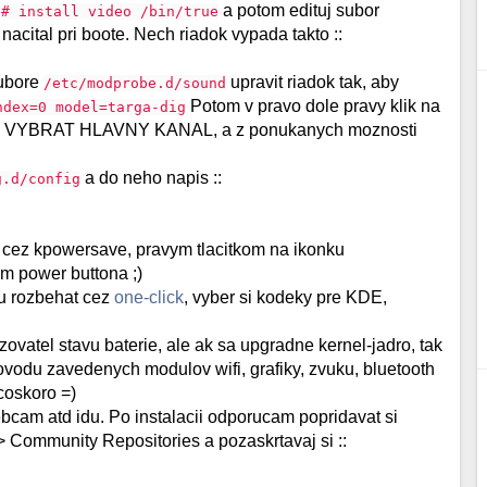
:
a potom edituj subor
# install video /bin/true
 nacital pri boote. Nech riadok vypada takto ::
subore
upravit riadok tak, aby
/etc/modprobe.d/sound
Potom v pravo dole pravy klik na
ndex=0 model=targa-dig
VYBRAT HLAVNY KANAL, a z ponukanych moznosti
a do neho napis ::
g.d/config
cez kpowersave, pravym tlacitkom na ikonku
im power buttona ;)
ju rozbehat cez
one-click
, vyber si kodeky pre KDE,
azovatel stavu baterie, ale ak sa upgradne kernel-jadro, tak
odu zavedenych modulov wifi, grafiky, zvuku, bluetooth
coskoro =)
ebcam atd idu. Po instalacii odporucam popridavat si
> Community Repositories a pozaskrtavaj si ::