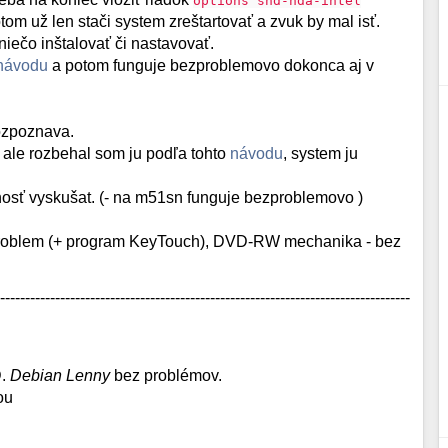
options snd-hda-intel
 už len stači system zreštartovať a zvuk by mal isť.
niečo inštalovať či nastavovať.
návodu
a potom funguje bezproblemovo dokonca aj v
ozpoznava.
 ale rozbehal som ju podľa tohto
návodu
, system ju
osť vyskušat. (- na m51sn funguje bezproblemovo )
 problem (+ program KeyTouch), DVD-RW mechanika - bez
----------------------------------------------------------------------------------
D.
Debian Lenny
bez problémov.
ou