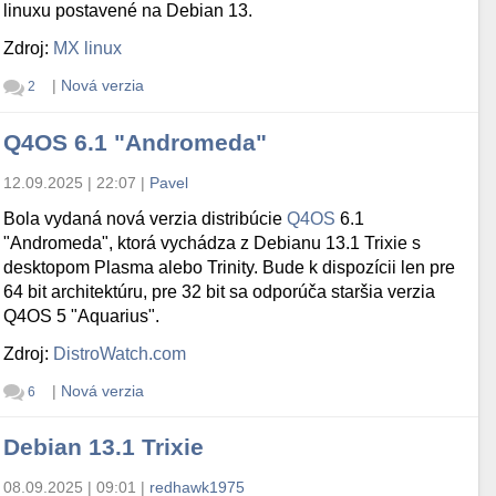
linuxu postavené na Debian 13.
Zdroj:
MX linux
|
Nová verzia
2
Q4OS 6.1 "Andromeda"
12.09.2025 | 22:07
|
Pavel
Bola vydaná nová verzia distribúcie
Q4OS
6.1
"Andromeda", ktorá vychádza z Debianu 13.1 Trixie s
desktopom Plasma alebo Trinity. Bude k dispozícii len pre
64 bit architektúru, pre 32 bit sa odporúča staršia verzia
Q4OS 5 "Aquarius".
Zdroj:
DistroWatch.com
|
Nová verzia
6
Debian 13.1 Trixie
08.09.2025 | 09:01
|
redhawk1975