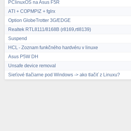
PClinuxOS na Asus F5R
ATI + COPMPIZ + fglrx
Option GlobeTrotter 3G/EDGE
Realtek RTL8111/8168B (r8169,rtl8139)
Suspend
HCL - Zoznam funkčného hardvéru v linuxe
Asus P5W DH
Unsafe device removal
Sieťové tlačiarne pod Windows -> ako tlačiť z Linuxu?