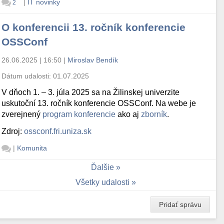
|
IT novinky
2
O konferencii 13. ročník konferencie
OSSConf
26.06.2025 | 16:50
|
Miroslav Bendík
Dátum udalosti:
01.07.2025
V dňoch 1. – 3. júla 2025 sa na Žilinskej univerzite
uskutoční 13. ročník konferencie OSSConf. Na webe je
zverejnený
program konferencie
ako aj
zborník
.
Zdroj:
ossconf.fri.uniza.sk
|
Komunita
Ďalšie
Všetky udalosti
Pridať správu