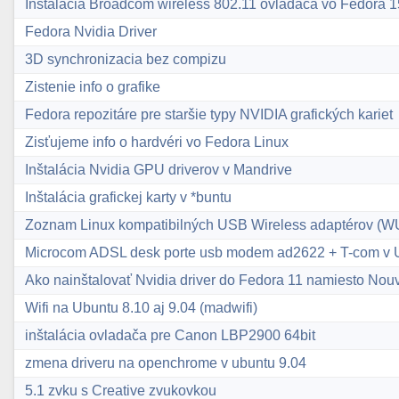
Inštalácia Broadcom wireless 802.11 ovládača vo Fedora 1
Fedora Nvidia Driver
3D synchronizacia bez compizu
Zistenie info o grafike
Fedora repozitáre pre staršie typy NVIDIA grafických kariet
Zisťujeme info o hardvéri vo Fedora Linux
Inštalácia Nvidia GPU driverov v Mandrive
Inštalácia grafickej karty v *buntu
Zoznam Linux kompatibilných USB Wireless adaptérov (
Microcom ADSL desk porte usb modem ad2622 + T-com v 
Ako nainštalovať Nvidia driver do Fedora 11 namiesto Nou
Wifi na Ubuntu 8.10 aj 9.04 (madwifi)
inštalácia ovladača pre Canon LBP2900 64bit
zmena driveru na openchrome v ubuntu 9.04
5.1 zvku s Creative zvukovkou