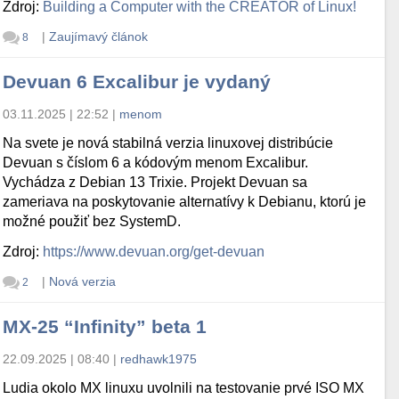
Zdroj:
Building a Computer with the CREATOR of Linux!
|
Zaujímavý článok
8
Devuan 6 Excalibur je vydaný
03.11.2025 | 22:52
|
menom
Na svete je nová stabilná verzia linuxovej distribúcie
Devuan s číslom 6 a kódovým menom Excalibur.
Vychádza z Debian 13 Trixie. Projekt Devuan sa
zameriava na poskytovanie alternatívy k Debianu, ktorú je
možné použiť bez SystemD.
Zdroj:
https://www.devuan.org/get-devuan
|
Nová verzia
2
MX-25 “Infinity” beta 1
22.09.2025 | 08:40
|
redhawk1975
Ludia okolo MX linuxu uvolnili na testovanie prvé ISO MX