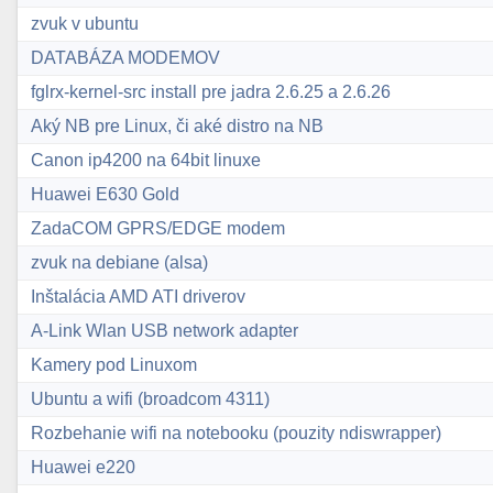
zvuk v ubuntu
DATABÁZA MODEMOV
fglrx-kernel-src install pre jadra 2.6.25 a 2.6.26
Aký NB pre Linux, či aké distro na NB
Canon ip4200 na 64bit linuxe
Huawei E630 Gold
ZadaCOM GPRS/EDGE modem
zvuk na debiane (alsa)
Inštalácia AMD ATI driverov
A-Link Wlan USB network adapter
Kamery pod Linuxom
Ubuntu a wifi (broadcom 4311)
Rozbehanie wifi na notebooku (pouzity ndiswrapper)
Huawei e220