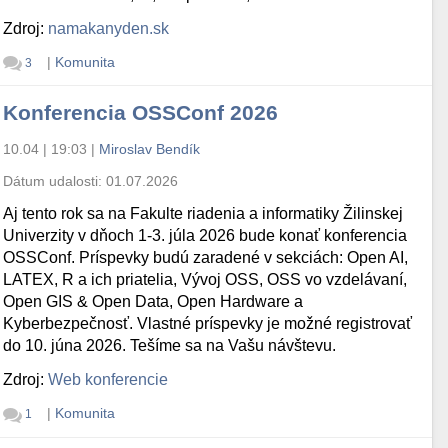
Zdroj:
namakanyden.sk
|
Komunita
3
Konferencia OSSConf 2026
10.04 | 19:03
|
Miroslav Bendík
Dátum udalosti:
01.07.2026
Aj tento rok sa na Fakulte riadenia a informatiky Žilinskej
Univerzity v dňoch 1-3. júla 2026 bude konať konferencia
OSSConf. Príspevky budú zaradené v sekciách: Open AI,
LATEX, R a ich priatelia, Vývoj OSS, OSS vo vzdelávaní,
Open GIS & Open Data, Open Hardware a
Kyberbezpečnosť. Vlastné príspevky je možné registrovať
do 10. júna 2026. Tešíme sa na Vašu návštevu.
Zdroj:
Web konferencie
|
Komunita
1