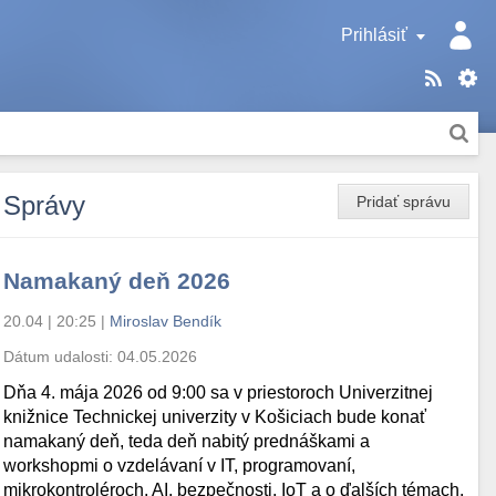
Prihlásiť
Správy
Pridať správu
Namakaný deň 2026
20.04 | 20:25
|
Miroslav Bendík
Dátum udalosti:
04.05.2026
Dňa 4. mája 2026 od 9:00 sa v priestoroch Univerzitnej
knižnice Technickej univerzity v Košiciach bude konať
namakaný deň, teda deň nabitý prednáškami a
workshopmi o vzdelávaní v IT, programovaní,
mikrokontroléroch, AI, bezpečnosti, IoT a o ďalších témach.