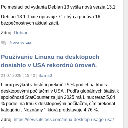
Po mesiaci od vydania Debian 13 vyšla nová verzia 13.1.
Debian 13.1 Trixie opravuje 71 chýb a pridáva 16
bezpečnostných aktualizácií.
Zdroj:
Debian
|
Nová verzia
Používanie Linuxu na desktopoch
dosiahlo v USA rekordnú úroveň.
21.07.2025 | 19:40
|
Balin50
Linux prvýkrát v histórii prekročil 5 % podiel na trhu s
desktopovými počítačmi v USA . Podľa globálnych štatistík
spoločnosti StatCounter za jún 2025 má Linux teraz 5,04
% podiel na trhu s desktopovými počítačmi, čím prekonal
kategóriu „ Neznámy “, ktorá predstavuje 4,76 %.
Zdroj:
https://news.itsfoss.com/linux-desktop-usage-usa/