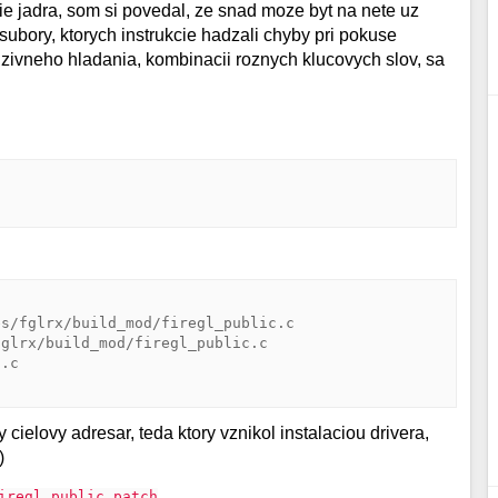
ie jadra, som si povedal, ze snad moze byt na nete uz
subory, ktorych instrukcie hadzali chyby pri pokuse
nzivneho hladania, kombinacii roznych klucovych slov, sa
s/fglrx/build_mod/firegl_public.c

glrx/build_mod/firegl_public.c

.c

 cielovy adresar, teda ktory vznikol instalaciou drivera,
)
iregl_public.patch