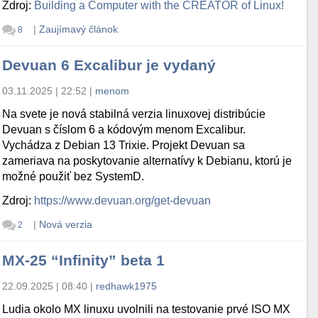
Zdroj:
Building a Computer with the CREATOR of Linux!
|
Zaujímavý článok
8
Devuan 6 Excalibur je vydaný
03.11.2025 | 22:52
|
menom
Na svete je nová stabilná verzia linuxovej distribúcie
Devuan s číslom 6 a kódovým menom Excalibur.
Vychádza z Debian 13 Trixie. Projekt Devuan sa
zameriava na poskytovanie alternatívy k Debianu, ktorú je
možné použiť bez SystemD.
Zdroj:
https://www.devuan.org/get-devuan
|
Nová verzia
2
MX-25 “Infinity” beta 1
22.09.2025 | 08:40
|
redhawk1975
Ludia okolo MX linuxu uvolnili na testovanie prvé ISO MX