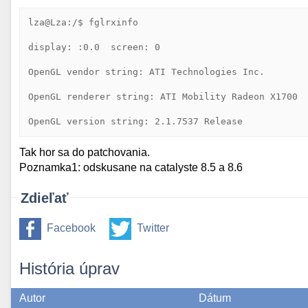
lza@Lza:/$ fglrxinfo
display: :0.0  screen: 0
OpenGL vendor string: ATI Technologies Inc.
OpenGL renderer string: ATI Mobility Radeon X1700
OpenGL version string: 2.1.7537 Release
Tak hor sa do patchovania.
Poznamka1: odskusane na catalyste 8.5 a 8.6
Zdieľať
Facebook
Twitter
História úprav
Autor
Dátum