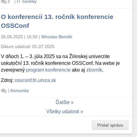
|
IT novinky
2
O konferencii 13. ročník konferencie
OSSConf
26.06.2025 | 16:50
|
Miroslav Bendík
Dátum udalosti:
01.07.2025
V dňoch 1. – 3. júla 2025 sa na Žilinskej univerzite
uskutoční 13. ročník konferencie OSSConf. Na webe je
zverejnený
program konferencie
ako aj
zborník
.
Zdroj:
ossconf.fri.uniza.sk
|
Komunita
Ďalšie
Všetky udalosti
Pridať správu