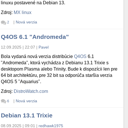
linuxu postavené na Debian 13.
Zdroj:
MX linux
|
Nová verzia
2
Q4OS 6.1 "Andromeda"
12.09.2025 | 22:07
|
Pavel
Bola vydaná nová verzia distribúcie
Q4OS
6.1
"Andromeda", ktorá vychádza z Debianu 13.1 Trixie s
desktopom Plasma alebo Trinity. Bude k dispozícii len pre
64 bit architektúru, pre 32 bit sa odporúča staršia verzia
Q4OS 5 "Aquarius".
Zdroj:
DistroWatch.com
|
Nová verzia
6
Debian 13.1 Trixie
08.09.2025 | 09:01
|
redhawk1975