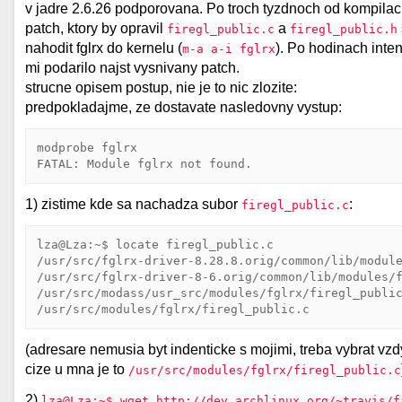
v jadre 2.6.26 podporovana. Po troch tyzdnoch od kompilac
patch, ktory by opravil
a
firegl_public.c
firegl_public.h
nahodit fglrx do kernelu (
). Po hodinach inte
m-a a-i fglrx
mi podarilo najst vysnivany patch.
strucne opisem postup, nie je to nic zlozite:
predpokladajme, ze dostavate nasledovny vystup:
modprobe fglrx

FATAL: Module fglrx not found.
1) zistime kde sa nachadza subor
:
firegl_public.c
lza@Lza:~$ locate firegl_public.c

/usr/src/fglrx-driver-8.28.8.orig/common/lib/module
/usr/src/fglrx-driver-8-6.orig/common/lib/modules/f
/usr/src/modass/usr_src/modules/fglrx/firegl_public
/usr/src/modules/fglrx/firegl_public.c
(adresare nemusia byt indenticke s mojimi, treba vybrat vzdy
cize u mna je to
/usr/src/modules/fglrx/firegl_public.c
2)
lza@Lza:~$ wget http://dev.archlinux.org/~travis/f