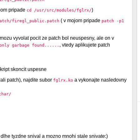
jom pripade
)
cd /usr/src/modules/fglrx/
( v mojom pripade
atch/firegl_public.patch
patch -p1
 mozu vyvolat pocit ze patch bol neuspesny, ale on v
, vtedy aplikujete patch
only garbage found......
kript skoncit uspesne
ali patch), najdite subor
a vykonajte nasledovny
fglrx.ko
char/
dlhe tyzdne snival a mozno mnohi stale snivate:)