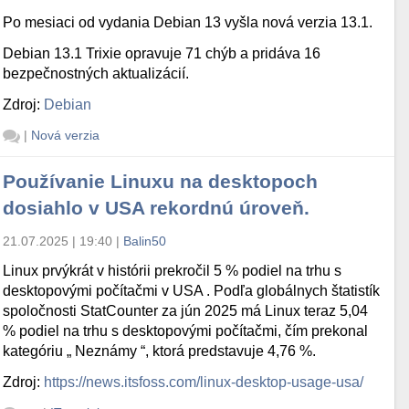
Po mesiaci od vydania Debian 13 vyšla nová verzia 13.1.
Debian 13.1 Trixie opravuje 71 chýb a pridáva 16
bezpečnostných aktualizácií.
Zdroj:
Debian
|
Nová verzia
Používanie Linuxu na desktopoch
dosiahlo v USA rekordnú úroveň.
21.07.2025 | 19:40
|
Balin50
Linux prvýkrát v histórii prekročil 5 % podiel na trhu s
desktopovými počítačmi v USA . Podľa globálnych štatistík
spoločnosti StatCounter za jún 2025 má Linux teraz 5,04
% podiel na trhu s desktopovými počítačmi, čím prekonal
kategóriu „ Neznámy “, ktorá predstavuje 4,76 %.
Zdroj:
https://news.itsfoss.com/linux-desktop-usage-usa/