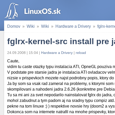
Domov
Wiki
Wiki
Hardware a Drivery
fglrx-kern
fglrx-kernel-src install pre 
24.09.2008 | 15:04 |
Hardware a Drivery
|
reload
Caute,
vidim tu caste otazky typu instalacia ATI, OpneGL pouziva
V podstate pre starsie jadra je instalacia ATI ovladacov 
nizsie v prispevkoch mozete najst podrobny popis, ktory do
Ja by som sa vsak rad zameral na problemy, s ktorymi som sa
skompilovani a nahodeni jadra 2.6.26 (konkretne pre Debia
Tu sa mi ani za svet nepodarilo nainstalovat fglrx do jadr
mohol zabudnut a tym padom aj na sradny typu compiz atd..
pekne na tom linuxe :) ) respektive novsie hry (doom2 a vyssi
Dokonca som na internete natrafil na mnohe prispevky, ktore 