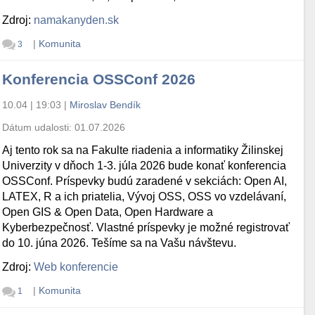
Zdroj:
namakanyden.sk
|
Komunita
3
Konferencia OSSConf 2026
10.04 | 19:03
|
Miroslav Bendík
Dátum udalosti:
01.07.2026
Aj tento rok sa na Fakulte riadenia a informatiky Žilinskej
Univerzity v dňoch 1-3. júla 2026 bude konať konferencia
OSSConf. Príspevky budú zaradené v sekciách: Open AI,
LATEX, R a ich priatelia, Vývoj OSS, OSS vo vzdelávaní,
Open GIS & Open Data, Open Hardware a
Kyberbezpečnosť. Vlastné príspevky je možné registrovať
do 10. júna 2026. Tešíme sa na Vašu návštevu.
Zdroj:
Web konferencie
|
Komunita
1