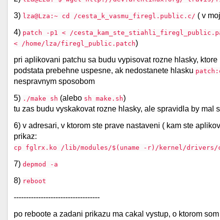
3)
( v mo
lza@Lza:~ cd /cesta_k_vasmu_firegl.public.c/
4)
patch -p1 < /cesta_kam_ste_stiahli_firegl_public.p
)
< /home/lza/firegl_public.patch
pri aplikovani patchu sa budu vypisovat rozne hlasky, ktore
podstata prebehne uspesne, ak nedostanete hlasku
patch:
nespravnym sposobom
5)
(alebo
)
./make sh
sh make.sh
tu zas budu vyskakovat rozne hlasky, ale spravidla by mal s
6) v adresari, v ktorom ste prave nastaveni ( kam ste aplikov
prikaz:
cp fglrx.ko /lib/modules/$(uname -r)/kernel/drivers/
7)
depmod -a
8)
reboot
-----------------------------------
po reboote a zadani prikazu ma cakal vystup, o ktorom som 