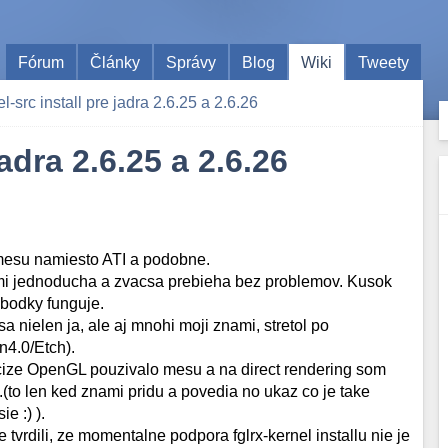
Fórum
Články
Správy
Blog
Wiki
Tweety
el-src install pre jadra 2.6.25 a 2.6.26
jadra 2.6.25 a 2.6.26
 mesu namiesto ATI a podobne.
velmi jednoducha a zvacsa prebieha bez problemov. Kusok
 bodky funguje.
 nielen ja, ale aj mnohi moji znami, stretol po
n4.0/Etch).
a, cize OpenGL pouzivalo mesu a na direct rendering som
(to len ked znami pridu a povedia no ukaz co je take
e :) ).
tvrdili, ze momentalne podpora fglrx-kernel installu nie je