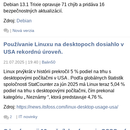
Debian 13.1 Trixie opravuje 71 chýb a pridáva 16
bezpečnostných aktualizácií.
Zdroj:
Debian
|
Nová verzia
Používanie Linuxu na desktopoch dosiahlo v
USA rekordnú úroveň.
21.07.2025 | 19:40
|
Balin50
Linux prvýkrát v histórii prekročil 5 % podiel na trhu s
desktopovými počítačmi v USA . Podľa globálnych štatistík
spoločnosti StatCounter za jún 2025 má Linux teraz 5,04 %
podiel na trhu s desktopovými počítačmi, čím prekonal
kategóriu „ Neznámy “, ktorá predstavuje 4,76 %.
Zdroj:
https://news.itsfoss.com/linux-desktop-usage-usa/
|
IT novinky
2