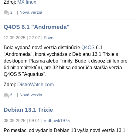
Zdroj:
MX linux
|
Nová verzia
2
Q4OS 6.1 "Andromeda"
12.09.2025 | 22:07
|
Pavel
Bola vydaná nová verzia distribúcie
Q4OS
6.1
"Andromeda", ktorá vychádza z Debianu 13.1 Trixie s
desktopom Plasma alebo Trinity. Bude k dispozícii len pre
64 bit architektúru, pre 32 bit sa odporúča staršia verzia
Q4OS 5 "Aquarius".
Zdroj:
DistroWatch.com
|
Nová verzia
6
Debian 13.1 Trixie
08.09.2025 | 09:01
|
redhawk1975
Po mesiaci od vydania Debian 13 vyšla nová verzia 13.1.