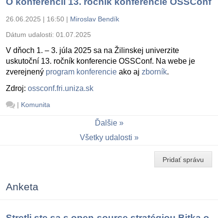
O konferencii 13. ročník konferencie OSSConf
26.06.2025 | 16:50
|
Miroslav Bendík
Dátum udalosti:
01.07.2025
V dňoch 1. – 3. júla 2025 sa na Žilinskej univerzite
uskutoční 13. ročník konferencie OSSConf. Na webe je
zverejnený
program konferencie
ako aj
zborník
.
Zdroj:
ossconf.fri.uniza.sk
|
Komunita
Ďalšie
Všetky udalosti
Pridať správu
Anketa
Stretli ste sa s open-source stratégiou Bitka o