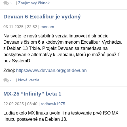
|
Zaujímavý článok
8
Devuan 6 Excalibur je vydaný
03.11.2025 | 22:52
|
menom
Na svete je nová stabilná verzia linuxovej distribúcie
Devuan s číslom 6 a kódovým menom Excalibur. Vychádza
z Debian 13 Trixie. Projekt Devuan sa zameriava na
poskytovanie alternatívy k Debianu, ktorú je možné použiť
bez SystemD.
Zdroj:
https://www.devuan.org/get-devuan
|
Nová verzia
2
MX-25 “Infinity” beta 1
22.09.2025 | 08:40
|
redhawk1975
Ludia okolo MX linuxu uvolnili na testovanie prvé ISO MX
linuxu postavené na Debian 13.