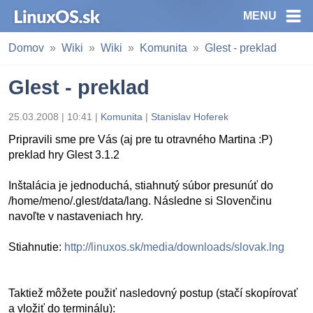
MENU
Domov
Wiki
Wiki
Komunita
Glest - preklad
Glest - preklad
25.03.2008 | 10:41 |
Komunita
|
Stanislav Hoferek
Pripravili sme pre Vás (aj pre tu otravného Martina :P)
preklad hry Glest 3.1.2
Inštalácia je jednoduchá, stiahnutý súbor presunúť do
/home/meno/.glest/data/lang. Následne si Slovenčinu
navoľte v nastaveniach hry.
Stiahnutie:
http://linuxos.sk/media/downloads/slovak.lng
Taktiež môžete použiť nasledovný postup (stačí skopírovať
a vložiť do terminálu):