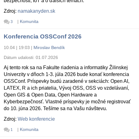
bezpečnosti, IoT a o ďalších témach.
Zdroj:
namakanyden.sk
|
Komunita
3
Konferencia OSSConf 2026
10.04 | 19:03
|
Miroslav Bendík
Dátum udalosti:
01.07.2026
Aj tento rok sa na Fakulte riadenia a informatiky Žilinskej
Univerzity v dňoch 1-3. júla 2026 bude konať konferencia
OSSConf. Príspevky budú zaradené v sekciách: Open AI,
LATEX, R a ich priatelia, Vývoj OSS, OSS vo vzdelávaní,
Open GIS & Open Data, Open Hardware a
Kyberbezpečnosť. Vlastné príspevky je možné registrovať
do 10. júna 2026. Tešíme sa na Vašu návštevu.
Zdroj:
Web konferencie
|
Komunita
1