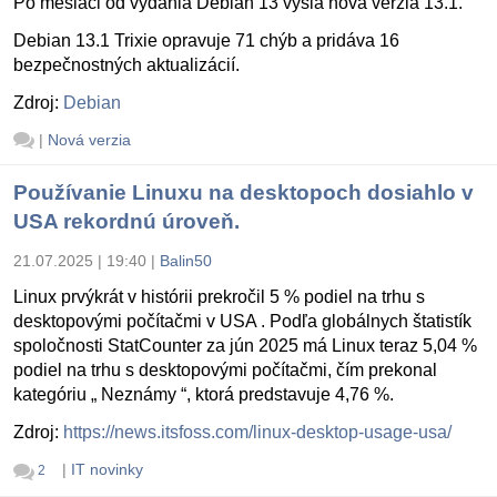
Po mesiaci od vydania Debian 13 vyšla nová verzia 13.1.
Debian 13.1 Trixie opravuje 71 chýb a pridáva 16
bezpečnostných aktualizácií.
Zdroj:
Debian
|
Nová verzia
Používanie Linuxu na desktopoch dosiahlo v
USA rekordnú úroveň.
21.07.2025 | 19:40
|
Balin50
Linux prvýkrát v histórii prekročil 5 % podiel na trhu s
desktopovými počítačmi v USA . Podľa globálnych štatistík
spoločnosti StatCounter za jún 2025 má Linux teraz 5,04 %
podiel na trhu s desktopovými počítačmi, čím prekonal
kategóriu „ Neznámy “, ktorá predstavuje 4,76 %.
Zdroj:
https://news.itsfoss.com/linux-desktop-usage-usa/
|
IT novinky
2