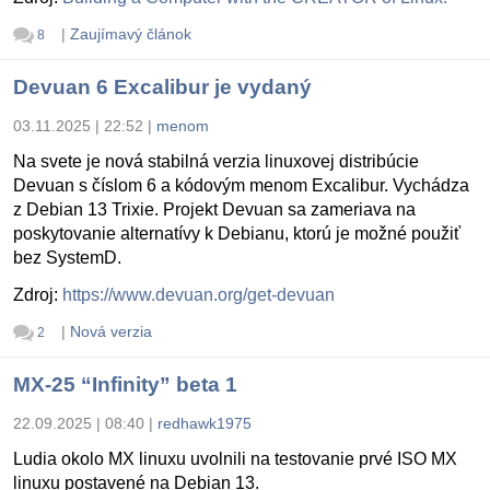
|
Zaujímavý článok
8
Devuan 6 Excalibur je vydaný
03.11.2025 | 22:52
|
menom
Na svete je nová stabilná verzia linuxovej distribúcie
Devuan s číslom 6 a kódovým menom Excalibur. Vychádza
z Debian 13 Trixie. Projekt Devuan sa zameriava na
poskytovanie alternatívy k Debianu, ktorú je možné použiť
bez SystemD.
Zdroj:
https://www.devuan.org/get-devuan
|
Nová verzia
2
MX-25 “Infinity” beta 1
22.09.2025 | 08:40
|
redhawk1975
Ludia okolo MX linuxu uvolnili na testovanie prvé ISO MX
linuxu postavené na Debian 13.