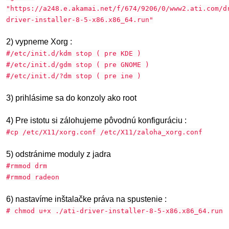
"https://a248.e.akamai.net/f/674/9206/0/www2.ati.com/d
driver-installer-8-5-x86.x86_64.run"
2) vypneme Xorg :
#/etc/init.d/kdm stop ( pre KDE )
#/etc/init.d/gdm stop ( pre GNOME )
#/etc/init.d/?dm stop ( pre ine )
3) prihlásime sa do konzoly ako root
4) Pre istotu si zálohujeme pôvodnú konfiguráciu :
#cp /etc/X11/xorg.conf /etc/X11/zaloha_xorg.conf
5) odstránime moduly z jadra
#rmmod drm
#rmmod radeon
6) nastavíme inštalačke práva na spustenie :
# chmod u+x ./ati-driver-installer-8-5-x86.x86_64.run