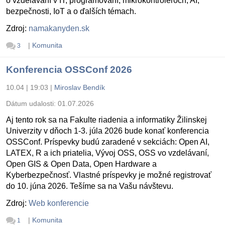
o vzdelávaní v IT, programovaní, mikrokontroléroch, AI,
bezpečnosti, IoT a o ďalších témach.
Zdroj:
namakanyden.sk
|
Komunita
3
Konferencia OSSConf 2026
10.04 | 19:03
|
Miroslav Bendík
Dátum udalosti:
01.07.2026
Aj tento rok sa na Fakulte riadenia a informatiky Žilinskej
Univerzity v dňoch 1-3. júla 2026 bude konať konferencia
OSSConf. Príspevky budú zaradené v sekciách: Open AI,
LATEX, R a ich priatelia, Vývoj OSS, OSS vo vzdelávaní,
Open GIS & Open Data, Open Hardware a
Kyberbezpečnosť. Vlastné príspevky je možné registrovať
do 10. júna 2026. Tešíme sa na Vašu návštevu.
Zdroj:
Web konferencie
|
Komunita
1