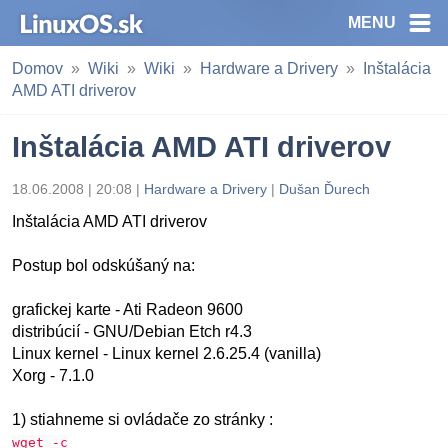
MENU
Domov
Wiki
Wiki
Hardware a Drivery
Inštalácia
AMD ATI driverov
Inštalácia AMD ATI driverov
18.06.2008 | 20:08 |
Hardware a Drivery
|
Dušan Ďurech
Inštalácia AMD ATI driverov
Postup bol odskúšaný na:
grafickej karte - Ati Radeon 9600
distribúcií - GNU/Debian Etch r4.3
Linux kernel - Linux kernel 2.6.25.4 (vanilla)
Xorg - 7.1.0
1) stiahneme si ovládače zo stránky :
wget -c