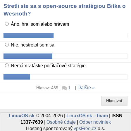
Stretli ste sa s open-source stratégiou Bitka o
Wesnoth?
Áno, hral som alebo hrávam
Nie, nestretol som sa
Nemám v láske počítačové stratégie
|
|
Ďalšie
Hlasov: 435
1
Hlasovať
LinuxOS.sk
© 2004-2026 |
LinuxOS.sk - Team
|
ISSN
1337-7639
|
Osobné údaje
|
Odber noviniek
Hosting sponzorovaný
vpsFree.cz
o.s.