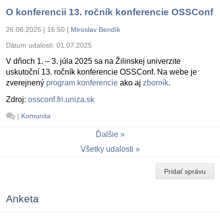
O konferencii 13. ročník konferencie OSSConf
26.06.2025 | 16:50
|
Miroslav Bendík
Dátum udalosti:
01.07.2025
V dňoch 1. – 3. júla 2025 sa na Žilinskej univerzite
uskutoční 13. ročník konferencie OSSConf. Na webe je
zverejnený
program konferencie
ako aj
zborník
.
Zdroj:
ossconf.fri.uniza.sk
|
Komunita
Ďalšie
Všetky udalosti
Pridať správu
Anketa