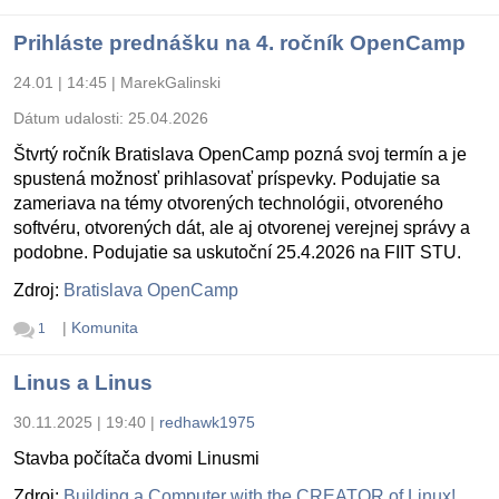
Prihláste prednášku na 4. ročník OpenCamp
24.01 | 14:45
|
MarekGalinski
Dátum udalosti:
25.04.2026
Štvrtý ročník Bratislava OpenCamp pozná svoj termín a je
spustená možnosť prihlasovať príspevky. Podujatie sa
zameriava na témy otvorených technológii, otvoreného
softvéru, otvorených dát, ale aj otvorenej verejnej správy a
podobne. Podujatie sa uskutoční 25.4.2026 na FIIT STU.
Zdroj:
Bratislava OpenCamp
|
Komunita
1
Linus a Linus
30.11.2025 | 19:40
|
redhawk1975
Stavba počítača dvomi Linusmi
Zdroj:
Building a Computer with the CREATOR of Linux!