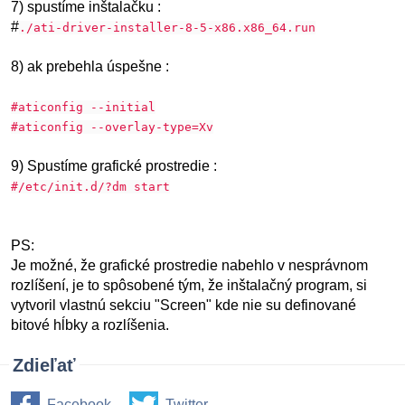
7) spustíme inštalačku :
#
./ati-driver-installer-8-5-x86.x86_64.run
8) ak prebehla úspešne :
#aticonfig --initial
#aticonfig --overlay-type=Xv
9) Spustíme grafické prostredie :
#/etc/init.d/?dm start
PS:
Je možné, že grafické prostredie nabehlo v nesprávnom
rozlíšení, je to spôsobené tým, že inštalačný program, si
vytvoril vlastnú sekciu "Screen" kde nie su definované
bitové hĺbky a rozlíšenia.
Zdieľať
Facebook
Twitter