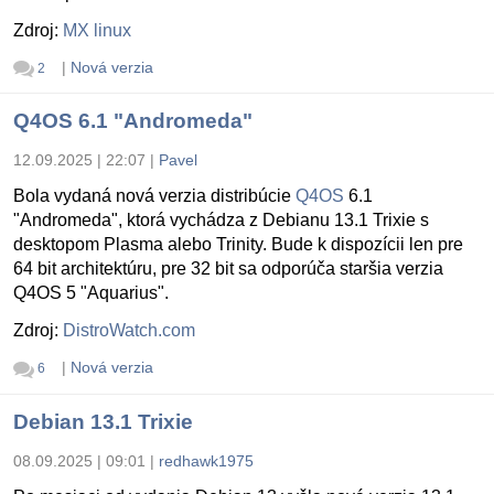
Zdroj:
MX linux
|
Nová verzia
2
Q4OS 6.1 "Andromeda"
12.09.2025 | 22:07
|
Pavel
Bola vydaná nová verzia distribúcie
Q4OS
6.1
"Andromeda", ktorá vychádza z Debianu 13.1 Trixie s
desktopom Plasma alebo Trinity. Bude k dispozícii len pre
64 bit architektúru, pre 32 bit sa odporúča staršia verzia
Q4OS 5 "Aquarius".
Zdroj:
DistroWatch.com
|
Nová verzia
6
Debian 13.1 Trixie
08.09.2025 | 09:01
|
redhawk1975