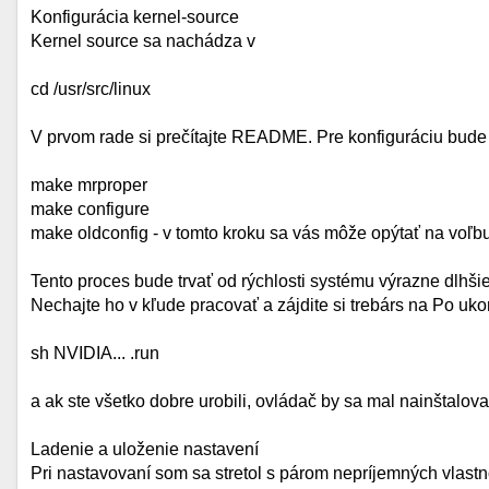
Konfigurácia kernel-source
Kernel source sa nachádza v
cd /usr/src/linux
V prvom rade si prečítajte README. Pre konfiguráciu bude
make mrproper
make configure
make oldconfig - v tomto kroku sa vás môže opýtať na voľb
Tento proces bude trvať od rýchlosti systému výrazne dlhš
Nechajte ho v kľude pracovať a zájdite si trebárs na Po uko
sh NVIDIA... .run
a ak ste všetko dobre urobili, ovládač by sa mal nainštalova
Ladenie a uloženie nastavení
Pri nastavovaní som sa stretol s párom nepríjemných vlastnos