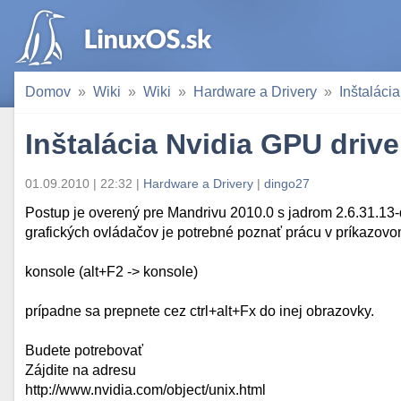
Domov
Wiki
Wiki
Hardware a Drivery
Inštaláci
Inštalácia Nvidia GPU driv
01.09.2010 | 22:32 |
Hardware a Drivery
|
dingo27
Postup je overený pre Mandrivu 2010.0 s jadrom 2.6.31.13
grafických ovládačov je potrebné poznať prácu v príkazovo
konsole (alt+F2 -> konsole)
prípadne sa prepnete cez ctrl+alt+Fx do inej obrazovky.
Budete potrebovať
Zájdite na adresu
http://www.nvidia.com/object/unix.html