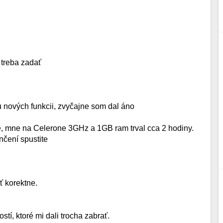
 treba zadať
u nových funkcii, zvyčajne som dal áno
ie, mne na Celerone 3GHz a 1GB ram trval cca 2 hodiny.
nčení spustite
ť korektne.
tí, ktoré mi dali trocha zabrať.