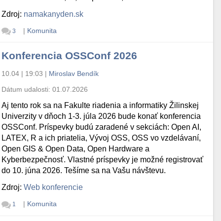
Zdroj:
namakanyden.sk
|
Komunita
3
Konferencia OSSConf 2026
10.04 | 19:03
|
Miroslav Bendík
Dátum udalosti:
01.07.2026
Aj tento rok sa na Fakulte riadenia a informatiky Žilinskej
Univerzity v dňoch 1-3. júla 2026 bude konať konferencia
OSSConf. Príspevky budú zaradené v sekciách: Open AI,
LATEX, R a ich priatelia, Vývoj OSS, OSS vo vzdelávaní,
Open GIS & Open Data, Open Hardware a
Kyberbezpečnosť. Vlastné príspevky je možné registrovať
do 10. júna 2026. Tešíme sa na Vašu návštevu.
Zdroj:
Web konferencie
|
Komunita
1