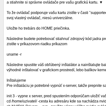
a stiahnite si správne ovládače pre vašu grafickú kartu. ▼
To že ovládač podporuje vašu kartu zistíte v časti "support
svoj vlastný ovládač, niesú univerzálne.
Uložte ho trebárs do HOME priečinka.
Následne budete potrebovať stiahnuť zdrojový kód jadra pre
zistíte v príkazovom riadku príkazom
uname -r
Následne spustite váš obľúbený inštalátor a nainštalujte bal
výhodné inštalovať v grafickom prostredí, lebo balíkov kerne
Inštalujeme
Pre inštaláciu je potrebné vypnúť x-server, takže prepnite sa
init 3 - vypne x server, pred spustením odporúčam uložiť
cd /home/uzivatel/ -cesta ku adresáru kde sa nachádza nvi