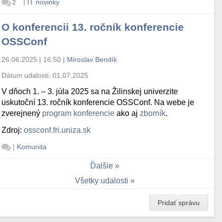
|
IT novinky
2
O konferencii 13. ročník konferencie
OSSConf
26.06.2025 | 16:50
|
Miroslav Bendík
Dátum udalosti:
01.07.2025
V dňoch 1. – 3. júla 2025 sa na Žilinskej univerzite
uskutoční 13. ročník konferencie OSSConf. Na webe je
zverejnený
program konferencie
ako aj
zborník
.
Zdroj:
ossconf.fri.uniza.sk
|
Komunita
Ďalšie
Všetky udalosti
Pridať správu