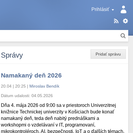
Prihlásiť
Správy
Pridať správu
Namakaný deň 2026
20.04 | 20:25
|
Miroslav Bendík
Dátum udalosti:
04.05.2026
Dňa 4. mája 2026 od 9:00 sa v priestoroch Univerzitnej
knižnice Technickej univerzity v Košiciach bude konať
namakaný deň, teda deň nabitý prednáškami a
workshopmi o vzdelávaní v IT, programovaní,
mikrokontroléroch, AI, bezpečnosti, IoT a o ďalších témach.