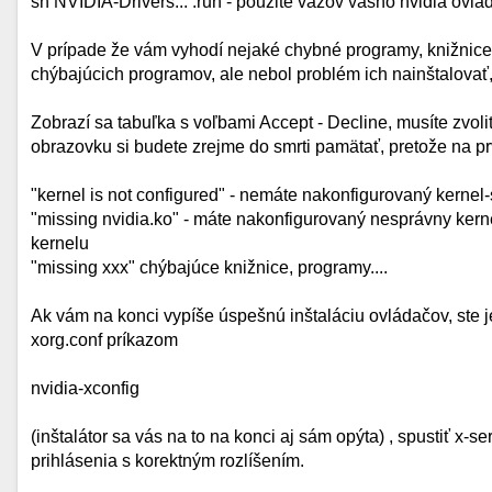
sh NVIDIA-Drivers... .run - použite vázov vášho nvidia ovl
V prípade že vám vyhodí nejaké chybné programy, knižnice,
chýbajúcich programov, ale nebol problém ich nainštalovať,
Zobrazí sa tabuľka s voľbami Accept - Decline, musíte zvoli
obrazovku si budete zrejme do smrti pamätať, pretože na pr
"kernel is not configured" - nemáte nakonfigurovaný kernel
"missing nvidia.ko" - máte nakonfigurovaný nesprávny kerne
kernelu
"missing xxx" chýbajúce knižnice, programy....
Ak vám na konci vypíše úspešnú inštaláciu ovládačov, ste j
xorg.conf príkazom
nvidia-xconfig
(inštalátor sa vás na to na konci aj sám opýta) , spustiť x-s
prihlásenia s korektným rozlíšením.