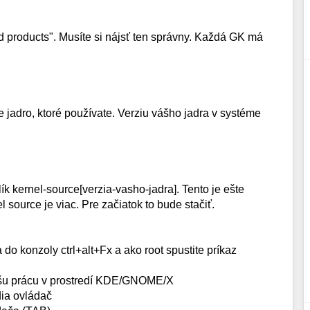
ed products". Musíte si nájsť ten správny. Každá GK má
 jadro, ktoré používate. Verziu vášho jadra v systéme
ík kernel-source[verzia-vasho-jadra]. Tento je ešte
l source je viac. Pre začiatok to bude stačiť.
 do konzoly ctrl+alt+Fx a ako root spustite príkaz
 vašu prácu v prostredí KDE/GNOME/X
dia ovládač