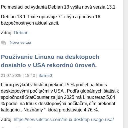
Po mesiaci od vydania Debian 13 vyšla nová verzia 13.1.
Debian 13.1 Trixie opravuje 71 chýb a pridáva 16
bezpečnostných aktualizácií.
Zdroj:
Debian
|
Nová verzia
Používanie Linuxu na desktopoch
dosiahlo v USA rekordnú úroveň.
21.07.2025 | 19:40
|
Balin50
Linux prvýkrát v histórii prekročil 5 % podiel na trhu s
desktopovými počítačmi v USA . Podľa globálnych štatistík
spoločnosti StatCounter za jún 2025 má Linux teraz 5,04
% podiel na trhu s desktopovými počítačmi, čím prekonal
kategóriu „ Neznámy “, ktorá predstavuje 4,76 %.
Zdroj:
https://news.itsfoss.com/linux-desktop-usage-usa/