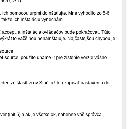
ádača (TAB)
 ich pomocou urpmi doinštalujte. Mne vyhodilo zo 5-6
 takže ich inštaláciu vynechám.
ť accept, a inštalácia ovládačov bude pokračovať. Túto
výkrát to väčšinou nenainštaluje. Najčastejšou chybou je
-source
l-source, použite uname -r pre zistenie verzie vášho
eden zo štastlivcov Stačí už len zapísať nastavenia do
erver (init 5) a ak je všetko ok, nabehne váš správca