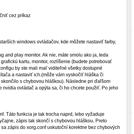
niť cez príkaz
tarších windows ovládačov, kde môžete nastaviť farby,
 and play monitor. Ak nie, máte smolu ako ja, teda
 grafickú kartu, monitor, rozlíšenie (budete potrebovať
configu by ste mali mať viditeľné všetky dostupné
čítača a nastaviť ich.(môže vám vyskočiť hláška či
o skončilo s chybovou hláškou). Následne pri ďaľšom
te nvidia ovládač a opýta sa, či ho chcete použiť. Po jeho
. Táto funkcia je tak trocha naprd, lebo vyžaduje
yčajne, zápis tak skončí s chybovou hláškou. Preto
ne sa zápis do xorg.conf uskutoční korektne bez chybových