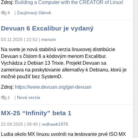
Zdroj:
Building a Computer with the CREATOR of Linux!
|
Zaujímavý článok
8
Devuan 6 Excalibur je vydaný
03.11.2025 | 22:52
|
menom
Na svete je nová stabilná verzia linuxovej distribúcie
Devuan s číslom 6 a kódovým menom Excalibur.
Vychádza z Debian 13 Trixie. Projekt Devuan sa
zameriava na poskytovanie alternatívy k Debianu, ktorú je
možné použiť bez SystemD.
Zdroj:
https://www.devuan.org/get-devuan
|
Nová verzia
2
MX-25 “Infinity” beta 1
22.09.2025 | 08:40
|
redhawk1975
Ludia okolo MX linuxu uvolnili na testovanie prvé ISO MX