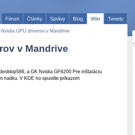
Fórum
Články
Správy
Blog
Wiki
Tweety
a Nvidia GPU driverov v Mandrive
erov v Mandrive
-desktop586, a GK Nvidia GF6200 Pre inštaláciu
m riadku. V KDE ho spustíte príkazom