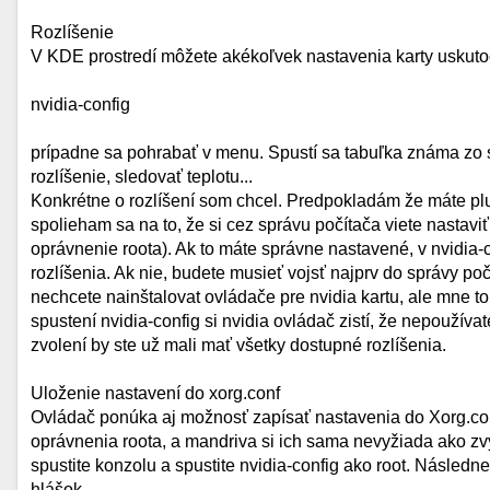
Rozlíšenie
V KDE prostredí môžete akékoľvek nastavenia karty uskutoč
nvidia-config
prípadne sa pohrabať v menu. Spustí sa tabuľka známa zo s
rozlíšenie, sledovať teplotu...
Konkrétne o rozlíšení som chcel. Predpokladám že máte plug
spolieham sa na to, že si cez správu počítača viete nastaviť
oprávnenie roota). Ak to máte správne nastavené, v nvidia-
rozlíšenia. Ak nie, budete musieť vojsť najprv do správy po
nechcete nainštalovat ovládače pre nvidia kartu, ale mne t
spustení nvidia-config si nvidia ovládač zistí, že nepoužíva
zvolení by ste už mali mať všetky dostupné rozlíšenia.
Uloženie nastavení do xorg.conf
Ovládač ponúka aj možnosť zapísať nastavenia do Xorg.conf
oprávnenia roota, a mandriva si ich sama nevyžiada ako zv
spustite konzolu a spustite nvidia-config ako root. Násled
hlášok.