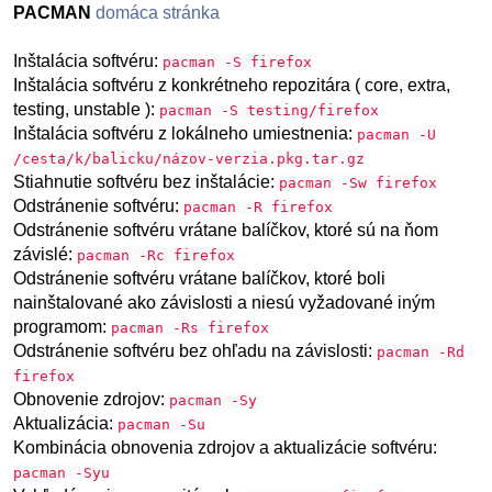
PACMAN
domáca stránka
Inštalácia softvéru:
pacman -S firefox
Inštalácia softvéru z konkrétneho repozitára ( core, extra,
testing, unstable ):
pacman -S testing/firefox
Inštalácia softvéru z lokálneho umiestnenia:
pacman -U
/cesta/k/balicku/názov-verzia.pkg.tar.gz
Stiahnutie softvéru bez inštalácie:
pacman -Sw firefox
Odstránenie softvéru:
pacman -R firefox
Odstránenie softvéru vrátane balíčkov, ktoré sú na ňom
závislé:
pacman -Rc firefox
Odstránenie softvéru vrátane balíčkov, ktoré boli
nainštalované ako závislosti a niesú vyžadované iným
programom:
pacman -Rs firefox
Odstránenie softvéru bez ohľadu na závislosti:
pacman -Rd
firefox
Obnovenie zdrojov:
pacman -Sy
Aktualizácia:
pacman -Su
Kombinácia obnovenia zdrojov a aktualizácie softvéru:
pacman -Syu