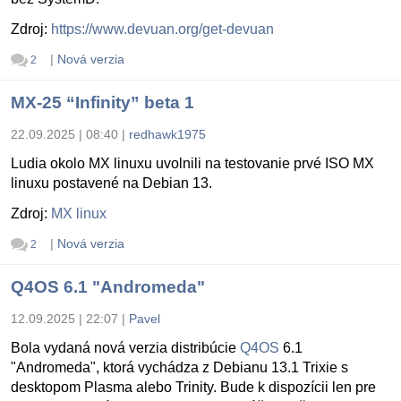
Zdroj:
https://www.devuan.org/get-devuan
|
Nová verzia
2
MX-25 “Infinity” beta 1
22.09.2025 | 08:40
|
redhawk1975
Ludia okolo MX linuxu uvolnili na testovanie prvé ISO MX
linuxu postavené na Debian 13.
Zdroj:
MX linux
|
Nová verzia
2
Q4OS 6.1 "Andromeda"
12.09.2025 | 22:07
|
Pavel
Bola vydaná nová verzia distribúcie
Q4OS
6.1
"Andromeda", ktorá vychádza z Debianu 13.1 Trixie s
desktopom Plasma alebo Trinity. Bude k dispozícii len pre