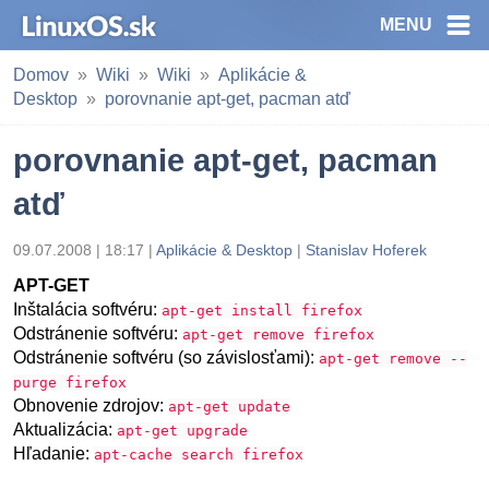
MENU
Domov
Wiki
Wiki
Aplikácie &
Desktop
porovnanie apt-get, pacman atď
porovnanie apt-get, pacman
atď
09.07.2008 | 18:17 |
Aplikácie & Desktop
|
Stanislav Hoferek
APT-GET
Inštalácia softvéru:
apt-get install firefox
Odstránenie softvéru:
apt-get remove firefox
Odstránenie softvéru (so závislosťami):
apt-get remove --
purge firefox
Obnovenie zdrojov:
apt-get update
Aktualizácia:
apt-get upgrade
Hľadanie:
apt-cache search firefox