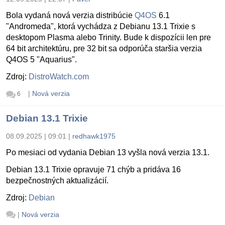
Bola vydaná nová verzia distribúcie
Q4OS
6.1
"Andromeda", ktorá vychádza z Debianu 13.1 Trixie s
desktopom Plasma alebo Trinity. Bude k dispozícii len pre
64 bit architektúru, pre 32 bit sa odporúča staršia verzia
Q4OS 5 "Aquarius".
Zdroj:
DistroWatch.com
|
Nová verzia
6
Debian 13.1 Trixie
08.09.2025 | 09:01
|
redhawk1975
Po mesiaci od vydania Debian 13 vyšla nová verzia 13.1.
Debian 13.1 Trixie opravuje 71 chýb a pridáva 16
bezpečnostných aktualizácií.
Zdroj:
Debian
|
Nová verzia