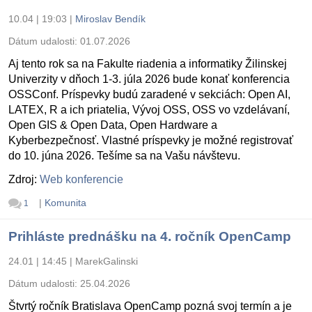
10.04 | 19:03
|
Miroslav Bendík
Dátum udalosti:
01.07.2026
Aj tento rok sa na Fakulte riadenia a informatiky Žilinskej
Univerzity v dňoch 1-3. júla 2026 bude konať konferencia
OSSConf. Príspevky budú zaradené v sekciách: Open AI,
LATEX, R a ich priatelia, Vývoj OSS, OSS vo vzdelávaní,
Open GIS & Open Data, Open Hardware a
Kyberbezpečnosť. Vlastné príspevky je možné registrovať
do 10. júna 2026. Tešíme sa na Vašu návštevu.
Zdroj:
Web konferencie
|
Komunita
1
Prihláste prednášku na 4. ročník OpenCamp
24.01 | 14:45
|
MarekGalinski
Dátum udalosti:
25.04.2026
Štvrtý ročník Bratislava OpenCamp pozná svoj termín a je