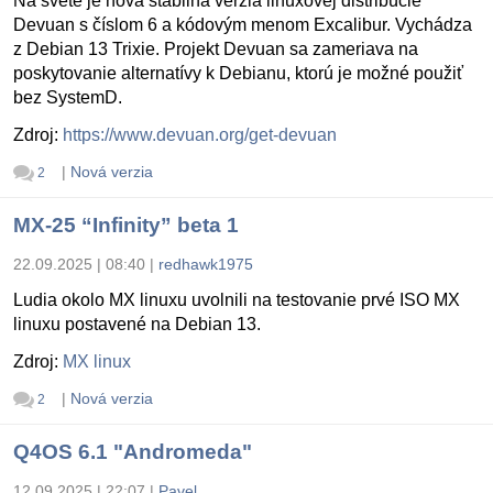
Na svete je nová stabilná verzia linuxovej distribúcie
Devuan s číslom 6 a kódovým menom Excalibur. Vychádza
z Debian 13 Trixie. Projekt Devuan sa zameriava na
poskytovanie alternatívy k Debianu, ktorú je možné použiť
bez SystemD.
Zdroj:
https://www.devuan.org/get-devuan
|
Nová verzia
2
MX-25 “Infinity” beta 1
22.09.2025 | 08:40
|
redhawk1975
Ludia okolo MX linuxu uvolnili na testovanie prvé ISO MX
linuxu postavené na Debian 13.
Zdroj:
MX linux
|
Nová verzia
2
Q4OS 6.1 "Andromeda"
12.09.2025 | 22:07
|
Pavel