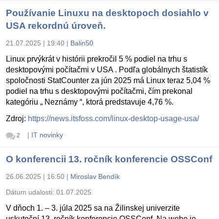
Používanie Linuxu na desktopoch dosiahlo v
USA rekordnú úroveň.
21.07.2025 | 19:40
|
Balin50
Linux prvýkrát v histórii prekročil 5 % podiel na trhu s
desktopovými počítačmi v USA . Podľa globálnych štatistík
spoločnosti StatCounter za jún 2025 má Linux teraz 5,04 %
podiel na trhu s desktopovými počítačmi, čím prekonal
kategóriu „ Neznámy “, ktorá predstavuje 4,76 %.
Zdroj:
https://news.itsfoss.com/linux-desktop-usage-usa/
|
IT novinky
2
O konferencii 13. ročník konferencie OSSConf
26.06.2025 | 16:50
|
Miroslav Bendík
Dátum udalosti:
01.07.2025
V dňoch 1. – 3. júla 2025 sa na Žilinskej univerzite
uskutoční 13. ročník konferencie OSSConf. Na webe je