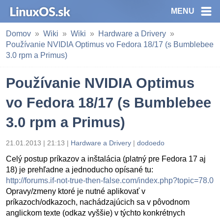
MENU
Domov
Wiki
Wiki
Hardware a Drivery
Používanie NVIDIA Optimus vo Fedora 18/17 (s Bumblebee
3.0 rpm a Primus)
Používanie NVIDIA Optimus
vo Fedora 18/17 (s Bumblebee
3.0 rpm a Primus)
21.01.2013 | 21:13 |
Hardware a Drivery
|
dodoedo
Celý postup príkazov a inštalácia (platný pre Fedora 17 aj
18) je prehľadne a jednoducho opísané tu:
http://forums.if-not-true-then-false.com/index.php?topic=78.0
Opravy/zmeny ktoré je nutné aplikovať v
príkazoch/odkazoch, nachádzajúcich sa v pôvodnom
anglickom texte (odkaz vyššie) v týchto konkrétnych