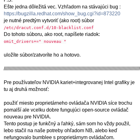
Ešte jedna dôležitá vec. Vzhľadom na stávajúci bug :
https://bugzilla.redhat.com/show_bug.cgi?id=873220
je nutné predtým vytvoriť (ako root) súbor
/etc/dracut.conf.d/10-blacklist.conf
Do tohoto súboru, ako root, napíšete riadok:
omit_drivers+=" nouveau "
uložíte súbor/zatvoríte ho a hotovo.
/////////////////////////////////////////////////////////////////////////////////////////////////////////////
Pre používateľov NVIDIA kariet+integrovanej Intel grafiky je
tu aj druhá možnosť:
použiť miesto proprietárneho ovládača NVIDIA síce trochu
pomalší ale vcelku dobre fungujúci open-source ovládač
nouveau pre NVIDIA.
Tento postup je funkčný a ľahký, sám som ho vždy použil,
lebo stačil na naše potreby ohľadom NB, alebo keď
nefungovalo bumblee s proprietárnym ovládačom.