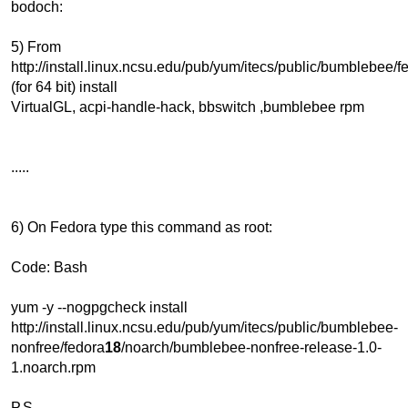
bodoch:
5) From
http://install.linux.ncsu.edu/pub/yum/itecs/public/bumblebee/f
(for 64 bit) install
VirtualGL, acpi-handle-hack, bbswitch ,bumblebee rpm
.....
6) On Fedora type this command as root:
Code: Bash
yum -y --nogpgcheck install
http://install.linux.ncsu.edu/pub/yum/itecs/public/bumblebee-
nonfree/fedora
18
/noarch/bumblebee-nonfree-release-1.0-
1.noarch.rpm
P.S.