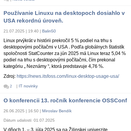
Používanie Linuxu na desktopoch dosiahlo v
USA rekordnú úroveň.
21.07.2025 | 19:40
|
Balin50
Linux prvýkrát v histórii prekročil 5 % podiel na trhu s
desktopovými počítačmi v USA . Podľa globálnych štatistík
spoločnosti StatCounter za jún 2025 má Linux teraz 5,04 %
podiel na trhu s desktopovými počítačmi, čím prekonal
kategóriu „ Neznámy “, ktorá predstavuje 4,76 %.
Zdroj:
https://news.itsfoss.com/linux-desktop-usage-usa/
|
IT novinky
2
O konferencii 13. ročník konferencie OSSConf
26.06.2025 | 16:50
|
Miroslav Bendík
Dátum udalosti:
01.07.2025
V dňoch 1. – 3. júla 2025 sa na Žilinskej univerzite