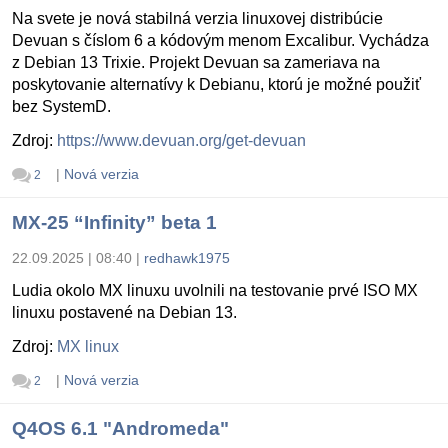
Na svete je nová stabilná verzia linuxovej distribúcie
Devuan s číslom 6 a kódovým menom Excalibur. Vychádza
z Debian 13 Trixie. Projekt Devuan sa zameriava na
poskytovanie alternatívy k Debianu, ktorú je možné použiť
bez SystemD.
Zdroj:
https://www.devuan.org/get-devuan
|
Nová verzia
2
MX-25 “Infinity” beta 1
22.09.2025 | 08:40
|
redhawk1975
Ludia okolo MX linuxu uvolnili na testovanie prvé ISO MX
linuxu postavené na Debian 13.
Zdroj:
MX linux
|
Nová verzia
2
Q4OS 6.1 "Andromeda"