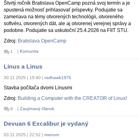
Štvrtý ročník Bratislava OpenCamp pozná svoj termín a je
spustená možnosť prihlasovať príspevky. Podujatie sa
zameriava na témy otvorených technológii, otvoreného
softvéru, otvorených dát, ale aj otvorenej verejnej správy a
podobne. Podujatie sa uskutoční 25.4.2026 na FIIT STU.
Zdroj:
Bratislava OpenCamp
|
Komunita
1
Linus a Linus
30.11.2025 | 19:40
|
redhawk1975
Stavba počítača dvomi Linusmi
Zdroj:
Building a Computer with the CREATOR of Linux!
|
Zaujímavý článok
8
Devuan 6 Excalibur je vydaný
03.11.2025 | 22:52
|
menom