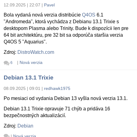
12.09.2025 | 22:07
|
Pavel
Bola vydaná nová verzia distribúcie
Q4OS
6.1
"Andromeda", ktorá vychádza z Debianu 13.1 Trixie s
desktopom Plasma alebo Trinity. Bude k dispozícii len pre
64 bit architektúru, pre 32 bit sa odporúča staršia verzia
Q4OS 5 "Aquarius".
Zdroj:
DistroWatch.com
|
Nová verzia
6
Debian 13.1 Trixie
08.09.2025 | 09:01
|
redhawk1975
Po mesiaci od vydania Debian 13 vyšla nová verzia 13.1.
Debian 13.1 Trixie opravuje 71 chýb a pridáva 16
bezpečnostných aktualizácií.
Zdroj:
Debian
|
Nová verzia