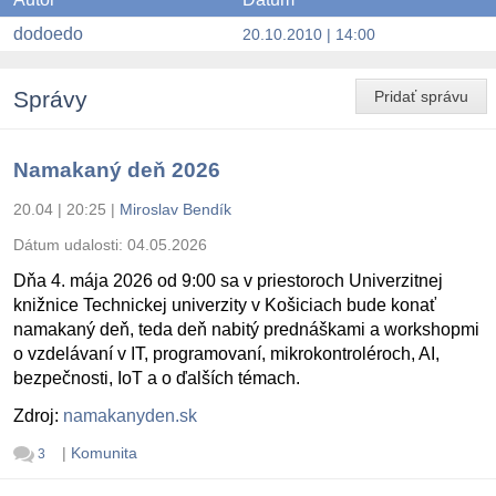
dodoedo
20.10.2010 | 14:00
Správy
Pridať správu
Namakaný deň 2026
20.04 | 20:25
|
Miroslav Bendík
Dátum udalosti:
04.05.2026
Dňa 4. mája 2026 od 9:00 sa v priestoroch Univerzitnej
knižnice Technickej univerzity v Košiciach bude konať
namakaný deň, teda deň nabitý prednáškami a workshopmi
o vzdelávaní v IT, programovaní, mikrokontroléroch, AI,
bezpečnosti, IoT a o ďalších témach.
Zdroj:
namakanyden.sk
|
Komunita
3