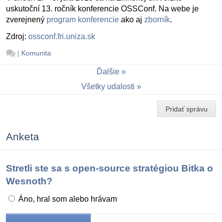
uskutoční 13. ročník konferencie OSSConf. Na webe je
zverejnený
program konferencie
ako aj
zborník
.
Zdroj:
ossconf.fri.uniza.sk
|
Komunita
Ďalšie
Všetky udalosti
Pridať správu
Anketa
Stretli ste sa s open-source stratégiou Bitka o
Wesnoth?
Áno, hral som alebo hrávam