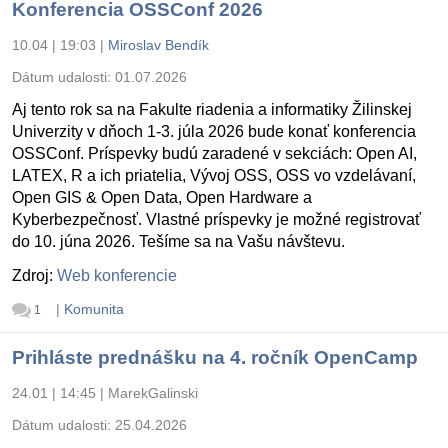
Konferencia OSSConf 2026
10.04 | 19:03
|
Miroslav Bendík
Dátum udalosti:
01.07.2026
Aj tento rok sa na Fakulte riadenia a informatiky Žilinskej
Univerzity v dňoch 1-3. júla 2026 bude konať konferencia
OSSConf. Príspevky budú zaradené v sekciách: Open AI,
LATEX, R a ich priatelia, Vývoj OSS, OSS vo vzdelávaní,
Open GIS & Open Data, Open Hardware a
Kyberbezpečnosť. Vlastné príspevky je možné registrovať
do 10. júna 2026. Tešíme sa na Vašu návštevu.
Zdroj:
Web konferencie
|
Komunita
1
Prihláste prednášku na 4. ročník OpenCamp
24.01 | 14:45
|
MarekGalinski
Dátum udalosti:
25.04.2026