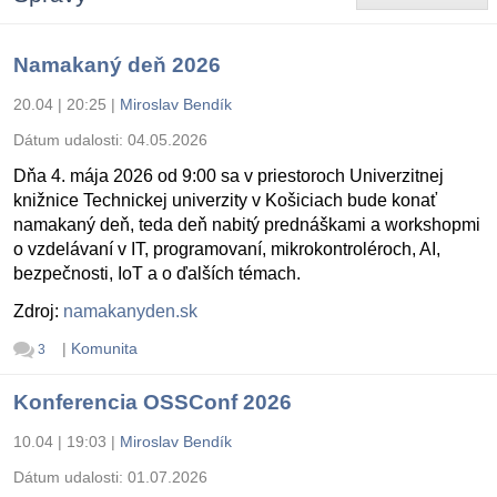
Namakaný deň 2026
20.04 | 20:25
|
Miroslav Bendík
Dátum udalosti:
04.05.2026
Dňa 4. mája 2026 od 9:00 sa v priestoroch Univerzitnej
knižnice Technickej univerzity v Košiciach bude konať
namakaný deň, teda deň nabitý prednáškami a workshopmi
o vzdelávaní v IT, programovaní, mikrokontroléroch, AI,
bezpečnosti, IoT a o ďalších témach.
Zdroj:
namakanyden.sk
|
Komunita
3
Konferencia OSSConf 2026
10.04 | 19:03
|
Miroslav Bendík
Dátum udalosti:
01.07.2026