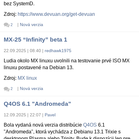
bez SystemD.
Zdroj:
https://www.devuan.org/get-devuan
|
Nová verzia
2
MX-25 “Infinity” beta 1
22.09.2025 | 08:40
|
redhawk1975
Ludia okolo MX linuxu uvolnili na testovanie prvé ISO MX
linuxu postavené na Debian 13.
Zdroj:
MX linux
|
Nová verzia
2
Q4OS 6.1 "Andromeda"
12.09.2025 | 22:07
|
Pavel
Bola vydaná nová verzia distribúcie
Q4OS
6.1
"Andromeda", ktorá vychádza z Debianu 13.1 Trixie s
desktopom Plasma alebo Trinity. Bude k dispozícii len pre