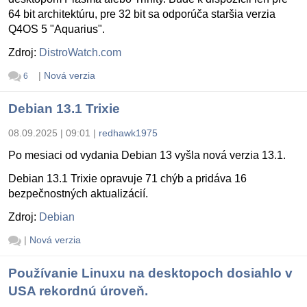
64 bit architektúru, pre 32 bit sa odporúča staršia verzia
Q4OS 5 "Aquarius".
Zdroj:
DistroWatch.com
|
Nová verzia
6
Debian 13.1 Trixie
08.09.2025 | 09:01
|
redhawk1975
Po mesiaci od vydania Debian 13 vyšla nová verzia 13.1.
Debian 13.1 Trixie opravuje 71 chýb a pridáva 16
bezpečnostných aktualizácií.
Zdroj:
Debian
|
Nová verzia
Používanie Linuxu na desktopoch dosiahlo v
USA rekordnú úroveň.