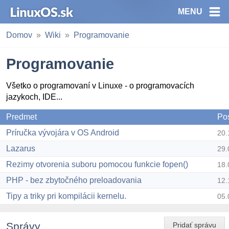
MENU
Domov
Wiki
Programovanie
Programovanie
Všetko o programovaní v Linuxe - o programovacích
jazykoch, IDE...
Predmet
Po
Príručka vývojára v OS Android
20.
Lazarus
29.
Rezimy otvorenia suboru pomocou funkcie fopen()
18.
PHP - bez zbytočného preloadovania
12.
Tipy a triky pri kompilácii kernelu.
05.
Správy
Pridať správu