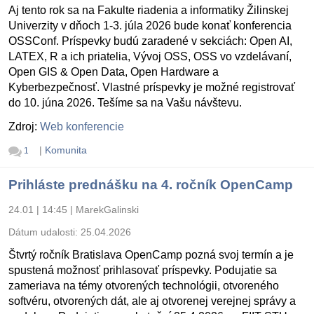
Aj tento rok sa na Fakulte riadenia a informatiky Žilinskej
Univerzity v dňoch 1-3. júla 2026 bude konať konferencia
OSSConf. Príspevky budú zaradené v sekciách: Open AI,
LATEX, R a ich priatelia, Vývoj OSS, OSS vo vzdelávaní,
Open GIS & Open Data, Open Hardware a
Kyberbezpečnosť. Vlastné príspevky je možné registrovať
do 10. júna 2026. Tešíme sa na Vašu návštevu.
Zdroj:
Web konferencie
|
Komunita
1
Prihláste prednášku na 4. ročník OpenCamp
24.01 | 14:45
|
MarekGalinski
Dátum udalosti:
25.04.2026
Štvrtý ročník Bratislava OpenCamp pozná svoj termín a je
spustená možnosť prihlasovať príspevky. Podujatie sa
zameriava na témy otvorených technológii, otvoreného
softvéru, otvorených dát, ale aj otvorenej verejnej správy a