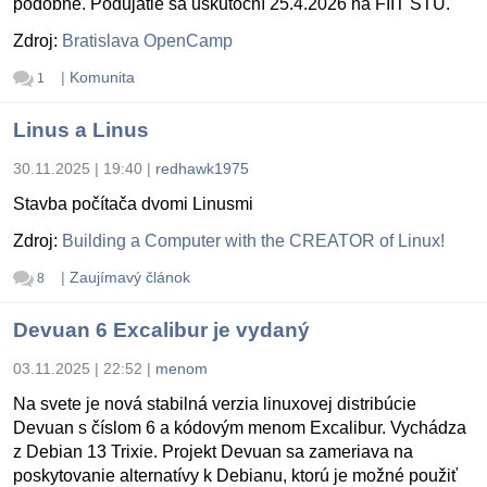
podobne. Podujatie sa uskutoční 25.4.2026 na FIIT STU.
Zdroj:
Bratislava OpenCamp
|
Komunita
1
Linus a Linus
30.11.2025 | 19:40
|
redhawk1975
Stavba počítača dvomi Linusmi
Zdroj:
Building a Computer with the CREATOR of Linux!
|
Zaujímavý článok
8
Devuan 6 Excalibur je vydaný
03.11.2025 | 22:52
|
menom
Na svete je nová stabilná verzia linuxovej distribúcie
Devuan s číslom 6 a kódovým menom Excalibur. Vychádza
z Debian 13 Trixie. Projekt Devuan sa zameriava na
poskytovanie alternatívy k Debianu, ktorú je možné použiť