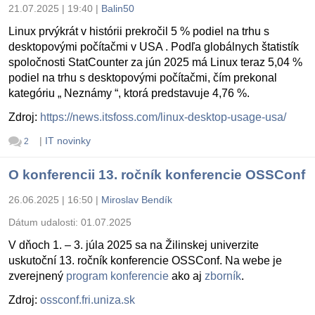
21.07.2025 | 19:40
|
Balin50
Linux prvýkrát v histórii prekročil 5 % podiel na trhu s
desktopovými počítačmi v USA . Podľa globálnych štatistík
spoločnosti StatCounter za jún 2025 má Linux teraz 5,04 %
podiel na trhu s desktopovými počítačmi, čím prekonal
kategóriu „ Neznámy “, ktorá predstavuje 4,76 %.
Zdroj:
https://news.itsfoss.com/linux-desktop-usage-usa/
|
IT novinky
2
O konferencii 13. ročník konferencie OSSConf
26.06.2025 | 16:50
|
Miroslav Bendík
Dátum udalosti:
01.07.2025
V dňoch 1. – 3. júla 2025 sa na Žilinskej univerzite
uskutoční 13. ročník konferencie OSSConf. Na webe je
zverejnený
program konferencie
ako aj
zborník
.
Zdroj:
ossconf.fri.uniza.sk