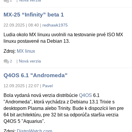
|
Nová verzia
2
MX-25 “Infinity” beta 1
22.09.2025 | 08:40
|
redhawk1975
Ludia okolo MX linuxu uvolnili na testovanie prvé ISO MX
linuxu postavené na Debian 13.
Zdroj:
MX linux
|
Nová verzia
2
Q4OS 6.1 "Andromeda"
12.09.2025 | 22:07
|
Pavel
Bola vydaná nová verzia distribúcie
Q4OS
6.1
"Andromeda", ktorá vychádza z Debianu 13.1 Trixie s
desktopom Plasma alebo Trinity. Bude k dispozícii len pre
64 bit architektúru, pre 32 bit sa odporúča staršia verzia
Q4OS 5 "Aquarius".
Zdroj:
DistroWatch.com