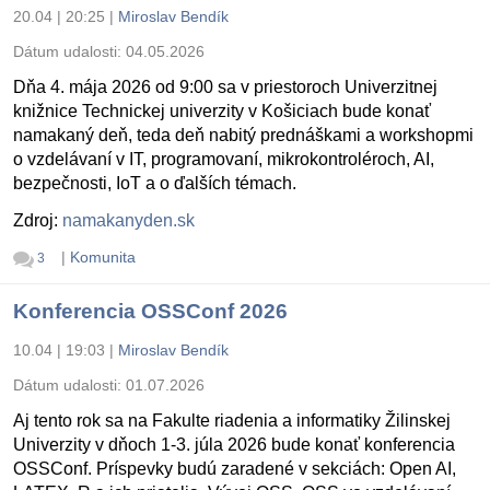
20.04 | 20:25
|
Miroslav Bendík
Dátum udalosti:
04.05.2026
Dňa 4. mája 2026 od 9:00 sa v priestoroch Univerzitnej
knižnice Technickej univerzity v Košiciach bude konať
namakaný deň, teda deň nabitý prednáškami a workshopmi
o vzdelávaní v IT, programovaní, mikrokontroléroch, AI,
bezpečnosti, IoT a o ďalších témach.
Zdroj:
namakanyden.sk
|
Komunita
3
Konferencia OSSConf 2026
10.04 | 19:03
|
Miroslav Bendík
Dátum udalosti:
01.07.2026
Aj tento rok sa na Fakulte riadenia a informatiky Žilinskej
Univerzity v dňoch 1-3. júla 2026 bude konať konferencia
OSSConf. Príspevky budú zaradené v sekciách: Open AI,