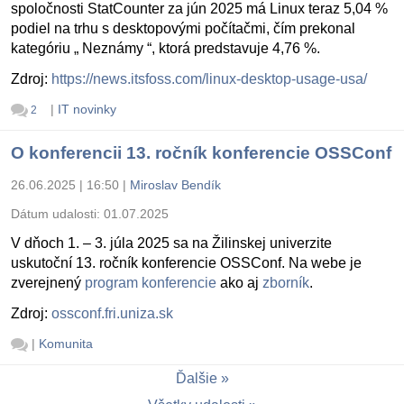
spoločnosti StatCounter za jún 2025 má Linux teraz 5,04 %
podiel na trhu s desktopovými počítačmi, čím prekonal
kategóriu „ Neznámy “, ktorá predstavuje 4,76 %.
Zdroj:
https://news.itsfoss.com/linux-desktop-usage-usa/
|
IT novinky
2
O konferencii 13. ročník konferencie OSSConf
26.06.2025 | 16:50
|
Miroslav Bendík
Dátum udalosti:
01.07.2025
V dňoch 1. – 3. júla 2025 sa na Žilinskej univerzite
uskutoční 13. ročník konferencie OSSConf. Na webe je
zverejnený
program konferencie
ako aj
zborník
.
Zdroj:
ossconf.fri.uniza.sk
|
Komunita
Ďalšie