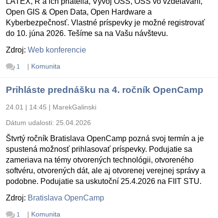
LATEX, R a ich priatelia, Vývoj OSS, OSS vo vzdelávaní,
Open GIS & Open Data, Open Hardware a
Kyberbezpečnosť. Vlastné príspevky je možné registrovať
do 10. júna 2026. Tešíme sa na Vašu návštevu.
Zdroj:
Web konferencie
|
Komunita
1
Prihláste prednášku na 4. ročník OpenCamp
24.01 | 14:45
|
MarekGalinski
Dátum udalosti:
25.04.2026
Štvrtý ročník Bratislava OpenCamp pozná svoj termín a je
spustená možnosť prihlasovať príspevky. Podujatie sa
zameriava na témy otvorených technológii, otvoreného
softvéru, otvorených dát, ale aj otvorenej verejnej správy a
podobne. Podujatie sa uskutoční 25.4.2026 na FIIT STU.
Zdroj:
Bratislava OpenCamp
|
Komunita
1