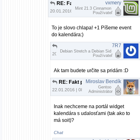
vxmery
RE: Fakt potrebujem na prehliadanie webu nový počítač?
Mint 21.3 Cinnamon
20.01.2016 | 18:41
Používateľ
To je slovo chlapa! +1 Píšeme event
do kalendára:)
7R7
RE: Fakt potrebujem na prehliadanie webu nový počítač?
Debian Stretch a Debian Sid
20.01.2016 | 22:45
Používateľ
Ak tam budete určite sa pridám :D
Miroslav Bendík
RE: Fakt potrebujem na prehliadanie webu nový počítač?
Gentoo
22.01.2016 | 08:38
Administrátor
Inak nechceme na portál widget
kalendára s udalosťami (tak ako to
má soit)?
Chat