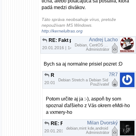
ticha, alebo potácajúca sa postava, ktorá
padá medzi divákov.
Táto správa neobsahuje vírus, pretože
nepoužívam MS Windows.
http://kernelultras.org
Andrej Lacho
RE: Fakt potrebujem na prehliadanie webu nový počítač?
Debian, CentOS ...
20.01.2016 | 14:22
Administrátor
Bych sa aj normalne prisiel pozret :D
7R7
RE: Fakt potrebujem na prehliadanie webu nový počítač?
Debian Stretch a Debian Sid
20.01.2016 | 14:36
Používateľ
Potom určite aj ja :-), aspoň by som
spoznal ďaľšieho z Vás okrem eMdi-ho
a vxmery-ho
Milan Dvorský
RE: Fakt potrebujem na prehliadanie webu nový počítač?
debian,mint kde,android
20.01.2016 | 14:37
Administrátor