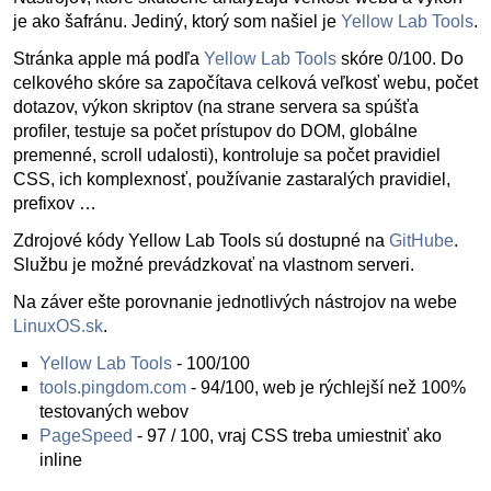
je ako šafránu. Jediný, ktorý som našiel je
Yellow Lab Tools
.
Stránka apple má podľa
Yellow Lab Tools
skóre 0/100. Do
celkového skóre sa započítava celková veľkosť webu, počet
dotazov, výkon skriptov (na strane servera sa spúšťa
profiler, testuje sa počet prístupov do DOM, globálne
premenné, scroll udalosti), kontroluje sa počet pravidiel
CSS, ich komplexnosť, používanie zastaralých pravidiel,
prefixov …
Zdrojové kódy Yellow Lab Tools sú dostupné na
GitHube
.
Službu je možné prevádzkovať na vlastnom serveri.
Na záver ešte porovnanie jednotlivých nástrojov na webe
LinuxOS.sk
.
Yellow Lab Tools
- 100/100
tools.pingdom.com
- 94/100, web je rýchlejší než 100%
testovaných webov
PageSpeed
- 97 / 100, vraj CSS treba umiestniť ako
inline