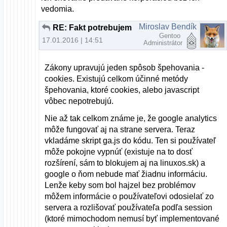
vedomia.
Miroslav Bendík
RE: Fakt potrebujem na prehliadanie webu nový počítač?
Gentoo
17.01.2016 | 14:51
Administrátor
Zákony upravujú jeden spôsob špehovania -
cookies. Existujú celkom účinné metódy
špehovania, ktoré cookies, alebo javascript
vôbec nepotrebujú.
Nie až tak celkom známe je, že google analytics
môže fungovať aj na strane servera. Teraz
vkladáme skript ga.js do kódu. Ten si používateľ
môže pokojne vypnúť (existuje na to dosť
rozšírení, sám to blokujem aj na linuxos.sk) a
google o ňom nebude mať žiadnu informáciu.
Lenže keby som bol hajzel bez problémov
môžem informácie o používateľovi odosielať zo
servera a rozlišovať používateľa podľa session
(ktoré mimochodom nemusí byť implementované