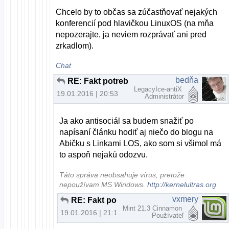
Chcelo by to občas sa zúčastňovať nejakých
konferencií pod hlavičkou LinuxOS (na mňa
nepozerajte, ja neviem rozprávať ani pred
zrkadlom).
Chat
bedňa
RE: Fakt potrebujem na prehliadanie webu nový počítač?
LegacyIce-antiX
19.01.2016 | 20:53
Administrátor
Ja ako antisociál sa budem snažiť po
napísaní článku hodiť aj niečo do blogu na
Abičku s Linkami LOS, ako som si všimol má
to aspoň nejakú odozvu.
Táto správa neobsahuje vírus, pretože
nepoužívam MS Windows.
http://kernelultras.org
vxmery
RE: Fakt potrebujem na prehliadanie webu nový počítač?
Mint 21.3 Cinnamon
19.01.2016 | 21:15
Používateľ