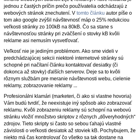
jednou z častých príčin prečo používatelia odchádzajú z
webových stránok znechutení. V
tomto článku
autor píše o
tom ako google zvýšil návštevnosť máp o 25% redukciou
veľkosti stránky zo 100kB na 80kB. Čo sa stane s
návštevnosťou stránky pri zväčšení o stovky kB kvôli
reklame asi nemusím vysvetľovať.
Veľkosť nie je jediným problémom. Ako sme videli v
predchádzajúcej sekcii niektoré internetové stránky sú
schopné pri načítaní článku kontaktovať desiatky (či
dokonca až stovky) ďalších serverov. Deje sa to kvôli
rôznym službám pre meranie návštevnosti webu, cielenie
reklamy, zobrazovanie reklamy ...
Profesionálni klamári (marketeri, či ako si vlastne hovoria)
Vám budú tvrdiť, že neexistuje iný spôsob ako zobrazovať
reklamu. Kvôli zobrazeniu reklamy sú schopní na webovú
stránku vložiť množstvo skriptov z rôznych „dôveryhodných“
zdrojov. Tieto skripty si často so sebou ťahajú vlastné
závislosti o veľkosti desiatok až stoviek kB. Pochybujem, že
niekto má čas kontrolovať čo všetko sa tak dostane na