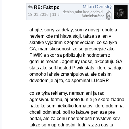
Milan Dvorský
RE: Fakt potrebujem na prehliadanie webu nový počítač?
debian,mint kde,android
19.01.2016 | 11:36
Administrátor
ahojte, sorry za delay, som v novej robote a
neviem kde mi hlava stoji, takze sa len v
skratke vyjadrim k zopar veciam. co sa tyka
GA, mam skusenost, ze su presnejsie ako
PIWIK a skor sa priblizuju k hodnotam z
gemius merani. agentury radsej akceptuju GA
stats ako self-hosted Piwik stats, ktore sa daju
omnoho lahsie zmanipulovat. ale dalsim
dovodom je aj to, co spominal LUcoRP.
co sa tyka reklamy, nemam ani ja rad
agresivnu formu, aj preto tu nie je skoro ziadna,
nakolko som niekolko formatov, ktore odo mna
chceli odmietol. boli to lakave peniaze pre
portal, ale za cenu nasrdenosti navstevnikov,
takze som uprednostnil ludi. raz za cas tu