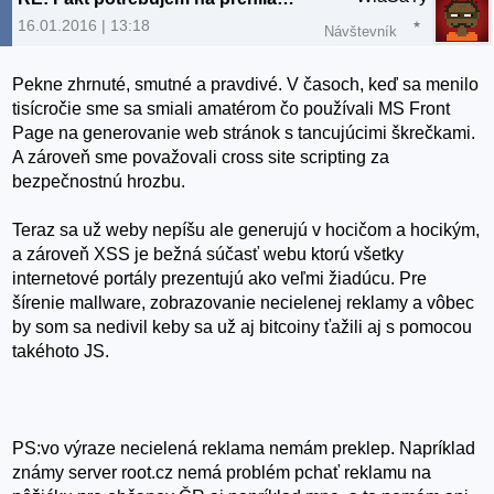
16.01.2016 | 13:18
Návštevník
Pekne zhrnuté, smutné a pravdivé. V časoch, keď sa menilo
tisícročie sme sa smiali amatérom čo používali MS Front
Page na generovanie web stránok s tancujúcimi škrečkami.
A zároveň sme považovali cross site scripting za
bezpečnostnú hrozbu.
Teraz sa už weby nepíšu ale generujú v hocičom a hocikým,
a zároveň XSS je bežná súčasť webu ktorú všetky
internetové portály prezentujú ako veľmi žiadúcu. Pre
šírenie mallware, zobrazovanie necielenej reklamy a vôbec
by som sa nedivil keby sa už aj bitcoiny ťažili aj s pomocou
takéhoto JS.
PS:vo výraze necielená reklama nemám preklep. Napríklad
známy server root.cz nemá problém pchať reklamu na