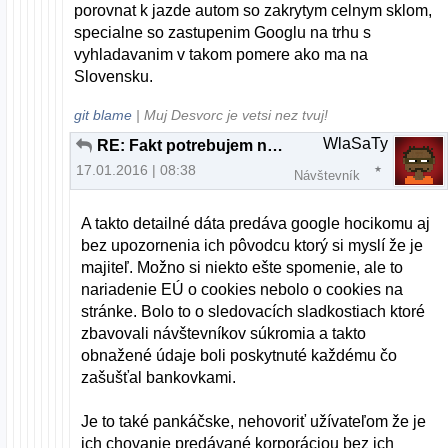
porovnat k jazde autom so zakrytym celnym sklom,
specialne so zastupenim Googlu na trhu s
vyhladavanim v takom pomere ako ma na
Slovensku.
git blame
| Muj Desvorc je vetsi nez tvuj!
WlaSaTy
RE: Fakt potrebujem na prehliadanie webu nový počítač?
17.01.2016 | 08:38
Návštevník
A takto detailné dáta predáva google hocikomu aj
bez upozornenia ich pôvodcu ktorý si myslí že je
majiteľ. Možno si niekto ešte spomenie, ale to
nariadenie EÚ o cookies nebolo o cookies na
stránke. Bolo to o sledovacích sladkostiach ktoré
zbavovali návštevníkov súkromia a takto
obnažené údaje boli poskytnuté každému čo
zašušťal bankovkami.
Je to také pankáčske, nehovoriť užívateľom že je
ich chovanie predávané korporáciou bez ich