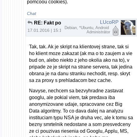
pomcoou cookies).
Chat
LUcoRP
RE: Fakt potrebujem na prehliadanie webu nový počítač?
Debian, *Ubuntu, Android
17.01.2016 | 15:14
Administrátor
Tak, tak. Ak je skript na klientovej strane, tak si
ho klient moze zakazat (ak ma o to zaujem a vie
bud on, alebo niekto z jeho okolia ako na to), v
pripade ze je skript na strane servera, tak jedina
obrana je na danu stranku nechodit, resp. skryt
sa za proxy s prehladacom bez cache.
Navyse, nechcem sa bezvyhradne zastavat
googlu, ale pokial viem, tak predava iba
anonymizovane udaje, spracovane cez Big
Data algoritmy. To co dava dalej na analyzu
instituciam typu NSA je druha vec, ale k tomu sa
bezny smrtelnik nedostane a som presvedceny
ze ci pouzivas riesenia od Googlu, Applu, MS,