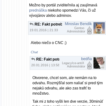
Možno by portál zviditeľnila aj zaujímavá
prednáška
niekoho spomedzi Vás, či už
vývojárov alebo adminov.
Miroslav Bendík
RE: Fakt potrebujem na prehliadanie webu nový počítač?
Gentoo
19.01.2016 | 21:33
Administrátor
Alebo niečo o CNC ;)
Chat
bedňa
RE: Fakt potrebujem na prehliadanie webu nový počítač?
LegacyIce-antiX
20.01.2016 | 13:58
Administrátor
Otvorene, chcel som, ale nemám na to
odvahu. Rozmýšľal som naliať si pred tým
nejakú odvahu, ale ako zas trafiť to
množstvo.
Tak mi z toho vyšli len dve verzie, 30minúť