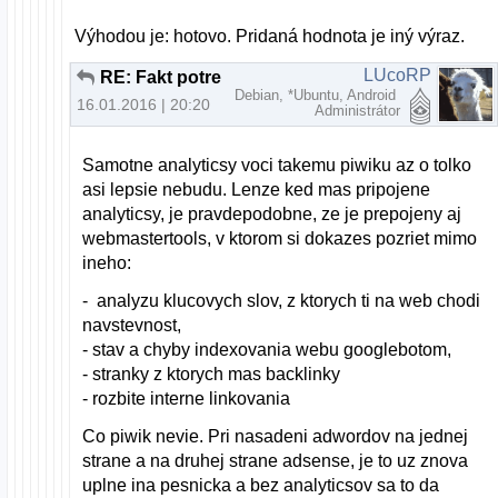
Výhodou je: hotovo. Pridaná hodnota je iný výraz.
LUcoRP
RE: Fakt potrebujem na prehliadanie webu nový počítač?
Debian, *Ubuntu, Android
16.01.2016 | 20:20
Administrátor
Samotne analyticsy voci takemu piwiku az o tolko
asi lepsie nebudu. Lenze ked mas pripojene
analyticsy, je pravdepodobne, ze je prepojeny aj
webmastertools, v ktorom si dokazes pozriet mimo
ineho:
- analyzu klucovych slov, z ktorych ti na web chodi
navstevnost,
- stav a chyby indexovania webu googlebotom,
- stranky z ktorych mas backlinky
- rozbite interne linkovania
Co piwik nevie. Pri nasadeni adwordov na jednej
strane a na druhej strane adsense, je to uz znova
uplne ina pesnicka a bez analyticsov sa to da