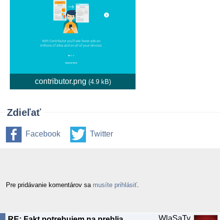
contributor.png
(4.9 kB)
Zdieľať
Facebook
Twitter
Pre pridávanie komentárov sa
musíte prihlásiť
.
WlaSaTy
RE: Fakt potrebujem na prehliadanie webu nový počítač?