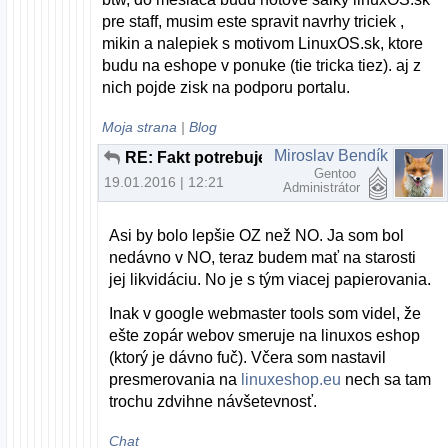
pre staff, musim este spravit navrhy triciek ,
mikin a nalepiek s motivom LinuxOS.sk, ktore
budu na eshope v ponuke (tie tricka tiez). aj z
nich pojde zisk na podporu portalu.
Moja strana
|
Blog
Miroslav Bendík
RE: Fakt potrebujem na prehliadanie webu nový počítač?
Gentoo
19.01.2016 | 12:21
Administrátor
Asi by bolo lepšie OZ než NO. Ja som bol
nedávno v NO, teraz budem mať na starosti
jej likvidáciu. No je s tým viacej papierovania.
Inak v google webmaster tools som videl, že
ešte zopár webov smeruje na linuxos eshop
(ktorý je dávno fuč). Včera som nastavil
presmerovania na
linuxeshop.eu
nech sa tam
trochu zdvihne návšetevnosť.
Chat