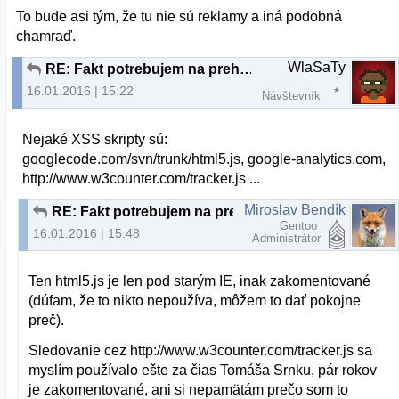
To bude asi tým, že tu nie sú reklamy a iná podobná
chamraď.
WlaSaTy
RE: Fakt potrebujem na prehliadanie webu nový počítač?
16.01.2016 | 15:22
Návštevník
Nejaké XSS skripty sú:
googlecode.com/svn/trunk/html5.js, google-analytics.com,
http://www.w3counter.com/tracker.js ...
Miroslav Bendík
RE: Fakt potrebujem na prehliadanie webu nový počítač?
Gentoo
16.01.2016 | 15:48
Administrátor
Ten html5.js je len pod starým IE, inak zakomentované
(dúfam, že to nikto nepoužíva, môžem to dať pokojne
preč).
Sledovanie cez http://www.w3counter.com/tracker.js sa
myslím používalo ešte za čias Tomáša Srnku, pár rokov
je zakomentované, ani si nepamätám prečo som to