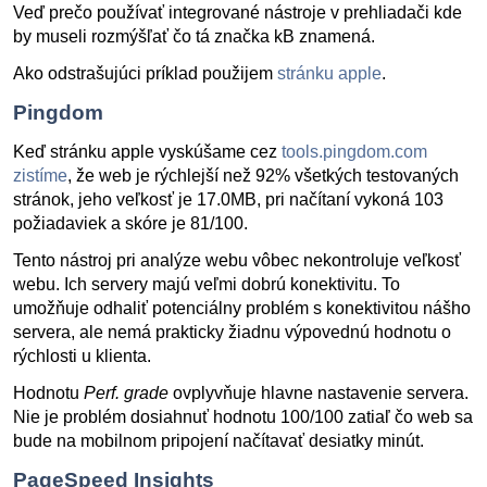
Veď prečo používať integrované nástroje v prehliadači kde
by museli rozmýšľať čo tá značka kB znamená.
Ako odstrašujúci príklad použijem
stránku apple
.
Pingdom
Keď stránku apple vyskúšame cez
tools.pingdom.com
zistíme
, že web je rýchlejší než 92% všetkých testovaných
stránok, jeho veľkosť je 17.0MB, pri načítaní vykoná 103
požiadaviek a skóre je 81/100.
Tento nástroj pri analýze webu vôbec nekontroluje veľkosť
webu. Ich servery majú veľmi dobrú konektivitu. To
umožňuje odhaliť potenciálny problém s konektivitou nášho
servera, ale nemá prakticky žiadnu výpovednú hodnotu o
rýchlosti u klienta.
Hodnotu
Perf. grade
ovplyvňuje hlavne nastavenie servera.
Nie je problém dosiahnuť hodnotu 100/100 zatiaľ čo web sa
bude na mobilnom pripojení načítavať desiatky minút.
PageSpeed Insights