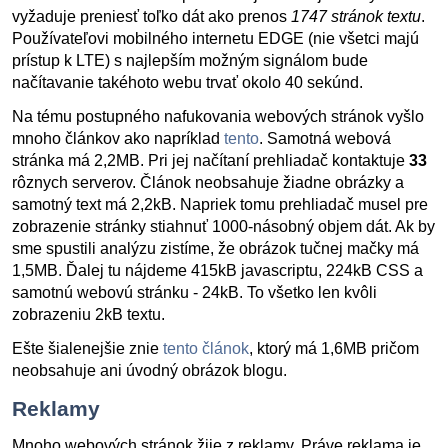
vyžaduje preniesť toľko dát ako prenos
1747 stránok textu
.
Používateľovi mobilného internetu EDGE (nie všetci majú
prístup k LTE) s najlepším možným signálom bude
načítavanie takéhoto webu trvať okolo 40 sekúnd.
Na tému postupného nafukovania webových stránok vyšlo
mnoho článkov ako napríklad
tento
. Samotná webová
stránka má 2,2MB. Pri jej načítaní prehliadač kontaktuje
33
rôznych serverov. Článok neobsahuje žiadne obrázky a
samotný text má 2,2kB. Napriek tomu prehliadač musel pre
zobrazenie stránky stiahnuť 1000-násobný objem dát. Ak by
sme spustili analýzu zistíme, že obrázok tučnej mačky má
1,5MB. Ďalej tu nájdeme 415kB javascriptu, 224kB CSS a
samotnú webovú stránku - 24kB. To všetko len kvôli
zobrazeniu 2kB textu.
Ešte šialenejšie znie
tento článok
, ktorý má 1,6MB pričom
neobsahuje ani úvodný obrázok blogu.
Reklamy
Mnoho webových stránok žije z reklamy. Práve reklama je