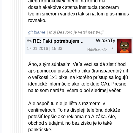
alebo kohokolvek ineho, na koho ma
dosah akakolvek statna institucia (pozeram
tvojim smerom yandex) tak si na tom plus-minus
rovnako.
git blame
| Muj Desvorc je vetsi nez tvuj!
WlaSaTy
RE: Fakt potrebujem na prehliadanie webu nový počítač?
17.01.2016 | 15:33
Návštevník
Áno, s tým súhlasím. Veľa vecí sa dá zistiť hoci
aj s pomocou prastarého triku (transparentný gif
o veľkosti 1x1 pixel na ktorého prístup sa logujú
identické informácie ako kolektuje GA). Presne
na to som narážal včera o pol siedmej večer.
Ale aspoň tu nie je lišta s rozmermi v
centimetroch. To na displeji telefónu dokáže
potešiť lepšie ako reklama na Alzáka. Ale,
obchod s údajmi, no bez zisku je to také
pankáčske.