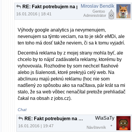
Miroslav Bendík
RE: Fakt potrebujem na prehliadanie webu nový počítač?
Gentoo
16.01.2016 | 18:41
Administrátor
Výhody google analytics ja nevymenujem,
nevenujem sa týmto veciam, na to je skôr eMDi, ale
ten toho má dosť takže neviem, či sa k tomu vyjadrí.
Decentná reklama by z mojej strany mohla byť, ale
chcelo by to nájsť zadávateľa reklamy, ktorému by
vyhovovala. Rozhodne by som nechcel flashové
alebo js šialenosti, ktoré prekryjú celý web. Na
abclinuxu majú peknú reklamu (hoc nie som
nadšený zo spôsobu ako sa načítava, pár krát sa mi
stalo, že sa web vôbec nenačítal pretože prehliadač
čakal na obsah z jobs.cz).
Chat
WlaSaTy
RE: Fakt potrebujem na prehliadanie webu nový počítač?
16.01.2016 | 19:47
Návštevník