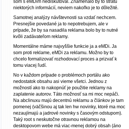
som s eMDim nediskutoval. Znamenalo by to stratu
niektorých informácií, neviem nakoľko je to dôležité.
Samotnej analýzy návštevnosti sa vzdať nechcem.
Presnejšie povedané ja to nepotrebujem, ale v
prípade, že by sa nasadila reklama bolo by to nutné
kvôli zadávateľom reklamy.
Momentálne máme najvyššie funkcie ja a eMDi. Ja
som proti reklame, eMDi za reklamu. Možno by to
chcelo formalizovať rozhodovací proces a prizvať k
tomu viacej ľudí.
No v každom prípade o problémoch portálu ako
nedostatok obsahu asi vieme všetci. Jednou z
možností ako to nakopnúť je použitie reklamy na
zaplatenie autorov. Táto možnosť sa mi moc nepáči.
Na abclinuxu majú decentnú reklamu a článkov je tam
pomenej (väčšinou aj tak len hw novinky, ktoré ma moc
nezaujímajú a jadrové novinky s časovým odstupom).
Taký root s neskutočne otravnou reklamou na
desktopovom webe má viac-menej dobrý obsah (áno