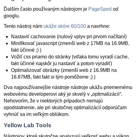
Ďalším často používaným nástrojom je
PageSped
od
googlu.
Tento nástroj nám
ukáže skóre 60/100
a navrhne:
Nastaviť cachovanie (nulový vplyv pri prvom načítaní)
Minifikovať javascript (zmenší web z 17MB na 16.9MB,
fakt účinné ;) )
Vožiť css priamo do stránky (vďaka tomu vyradí cache,
fakt účinné najskôr ju nastaviť a potom vyradiť)
Optimalizovať obrázky (zmenší web z 16.9MB na
16.87MB, fakt fakt si tým pomôžeme ;) )
Dva najpoužívanejšie nástroje nástroje ukážu priemernému
webovému developerovi aký je skvelý v „optimalizácii“.
Nehovorím, že v niektorých prípadoch nemajú
opodstatnenie, ale pri skutočnej optimalizácií odporúčam
vyhnúť sa im veľkým oblúkom.
Yellow Lab Tools
Nástrojov, ktoré skutočne analyzujú veľkosť webu a výkon