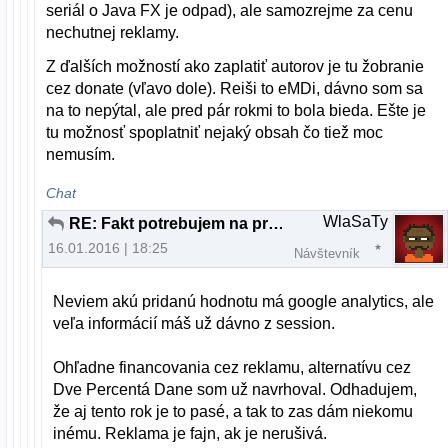
seriál o Java FX je odpad), ale samozrejme za cenu
nechutnej reklamy.
Z ďalších možností ako zaplatiť autorov je tu žobranie
cez donate (vľavo dole). Reiši to eMDi, dávno som sa
na to nepýtal, ale pred pár rokmi to bola bieda. Ešte je
tu možnosť spoplatniť nejaký obsah čo tiež moc
nemusím.
Chat
WlaSaTy
RE: Fakt potrebujem na prehliadanie webu nový počítač?
16.01.2016 | 18:25
Návštevník
Neviem akú pridanú hodnotu má google analytics, ale
veľa informácií máš už dávno z session.
Ohľadne financovania cez reklamu, alternatívu cez
Dve Percentá Dane som už navrhoval. Odhadujem,
že aj tento rok je to pasé, a tak to zas dám niekomu
inému. Reklama je fajn, ak je nerušivá.