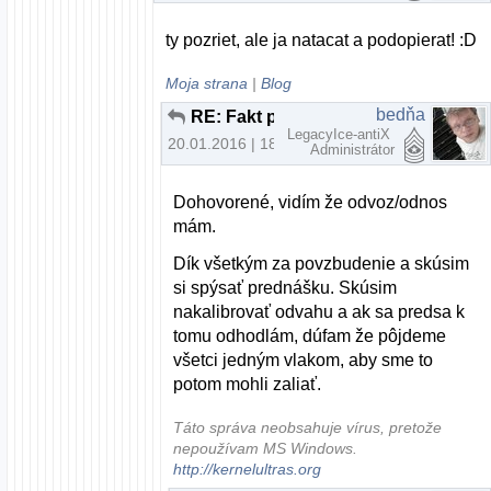
ty pozriet, ale ja natacat a podopierat! :D
Moja strana
|
Blog
bedňa
RE: Fakt potrebujem na prehliadanie webu nový počítač?
LegacyIce-antiX
20.01.2016 | 18:22
Administrátor
Dohovorené, vidím že odvoz/odnos
mám.
Dík všetkým za povzbudenie a skúsim
si spýsať prednášku. Skúsim
nakalibrovať odvahu a ak sa predsa k
tomu odhodlám, dúfam že pôjdeme
všetci jedným vlakom, aby sme to
potom mohli zaliať.
Táto správa neobsahuje vírus, pretože
nepoužívam MS Windows.
http://kernelultras.org