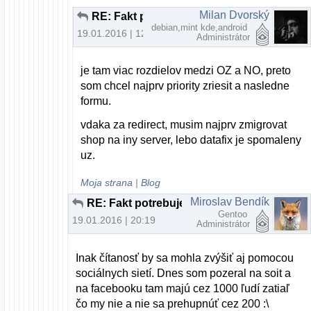
Milan Dvorský
RE: Fakt potrebujem na prehliadanie webu nový počítač?
debian,mint kde,android
19.01.2016 | 12:24
Administrátor
je tam viac rozdielov medzi OZ a NO, preto
som chcel najprv priority zriesit a nasledne
formu.
vdaka za redirect, musim najprv zmigrovat
shop na iny server, lebo datafix je spomaleny
uz.
Moja strana
|
Blog
Miroslav Bendík
RE: Fakt potrebujem na prehliadanie webu nový počítač?
Gentoo
19.01.2016 | 20:19
Administrátor
Inak čítanosť by sa mohla zvýšiť aj pomocou
sociálnych sietí. Dnes som pozeral na soit a
na facebooku tam majú cez 1000 ľudí zatiaľ
čo my nie a nie sa prehupnúť cez 200 :\