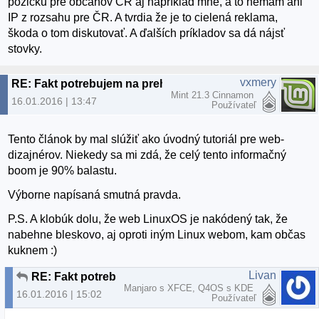
pôžićku pre občanov ČR aj napríklad mne, a to nemám ani
IP z rozsahu pre ČR. A tvrdia že je to cielená reklama,
škoda o tom diskutovať. A ďalších príkladov sa dá nájsť
stovky.
vxmery
RE: Fakt potrebujem na prehliadanie webu nový počítač?
Mint 21.3 Cinnamon
16.01.2016 | 13:47
Používateľ
Tento článok by mal slúžiť ako úvodný tutoriál pre web-
dizajnérov. Niekedy sa mi zdá, že celý tento informačný
boom je 90% balastu.
Výborne napísaná smutná pravda.
P.S. A klobúk dolu, že web LinuxOS je nakódený tak, že
nabehne bleskovo, aj oproti iným Linux webom, kam občas
kuknem :)
Livan
RE: Fakt potrebujem na prehliadanie webu nový počítač?
Manjaro s XFCE, Q4OS s KDE
16.01.2016 | 15:02
Používateľ