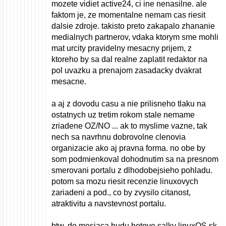
mozete vidiet active24, ci ine nenasilne. ale
faktom je, ze momentalne nemam cas riesit
dalsie zdroje. takisto preto zakapalo zhananie
medialnych partnerov, vdaka ktorym sme mohli
mat urcity pravidelny mesacny prijem, z
ktoreho by sa dal realne zaplatit redaktor na
pol uvazku a prenajom zasadacky dvakrat
mesacne.
a aj z dovodu casu a nie prilisneho tlaku na
ostatnych uz tretim rokom stale nemame
zriadene OZ/NO ... ak to myslime vazne, tak
nech sa navrhnu dobrovolne clenovia
organizacie ako aj pravna forma. no obe by
som podmienkoval dohodnutim sa na presnom
smerovani portalu z dlhodobejsieho pohladu.
potom sa mozu riesit recenzie linuxovych
zariadeni a pod., co by zvysilo citanost,
atraktivitu a navstevnost portalu.
btw, do mesiaca budu hotove salky linuxOS.sk