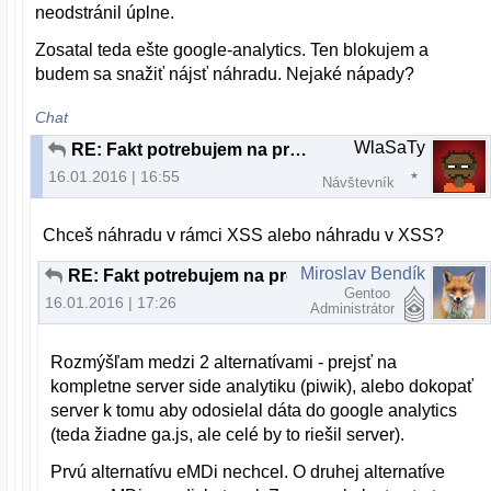
neodstránil úplne.
Zosatal teda ešte google-analytics. Ten blokujem a
budem sa snažiť nájsť náhradu. Nejaké nápady?
Chat
WlaSaTy
RE: Fakt potrebujem na prehliadanie webu nový počítač?
16.01.2016 | 16:55
Návštevník
Chceš náhradu v rámci XSS alebo náhradu v XSS?
Miroslav Bendík
RE: Fakt potrebujem na prehliadanie webu nový počítač?
Gentoo
16.01.2016 | 17:26
Administrátor
Rozmýšľam medzi 2 alternatívami - prejsť na
kompletne server side analytiku (piwik), alebo dokopať
server k tomu aby odosielal dáta do google analytics
(teda žiadne ga.js, ale celé by to riešil server).
Prvú alternatívu eMDi nechcel. O druhej alternatíve