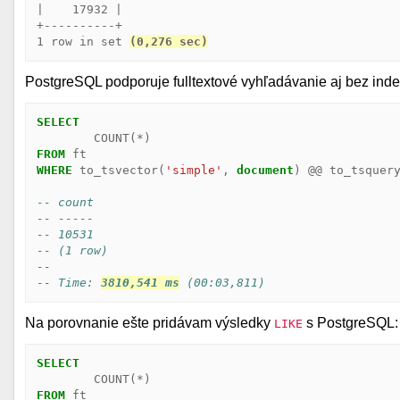
|    17932 |

+----------+

1 row in set 
(0,276 sec)
PostgreSQL podporuje fulltextové vyhľadávanie aj bez inde
SELECT
COUNT
(
*
)
FROM
ft
WHERE
to_tsvector
(
'simple'
,
document
)
@@
to_tsquer
-- count
-- -----
-- 10531
-- (1 row)
--
-- Time: 
3810,541 ms
 (00:03,811)
Na porovnanie ešte pridávam výsledky
s PostgreSQL:
LIKE
SELECT
COUNT
(
*
)
FROM
ft