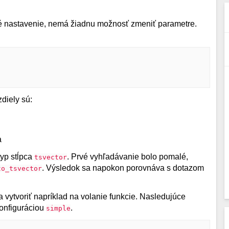
 nastavenie, nemá žiadnu možnosť zmeniť parametre.


diely sú:
a
typ stĺpca
. Prvé vyhľadávanie bolo pomalé,
tsvector
. Výsledok sa napokon porovnáva s dotazom
to_tsvector
 vytvoriť napríklad na volanie funkcie. Nasledujúce
onfiguráciou
.
simple