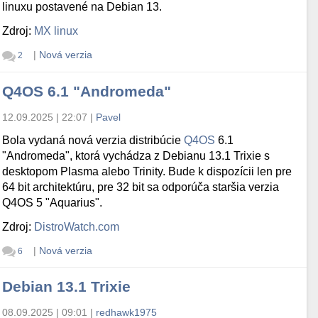
linuxu postavené na Debian 13.
Zdroj:
MX linux
|
Nová verzia
2
Q4OS 6.1 "Andromeda"
12.09.2025 | 22:07
|
Pavel
Bola vydaná nová verzia distribúcie
Q4OS
6.1
"Andromeda", ktorá vychádza z Debianu 13.1 Trixie s
desktopom Plasma alebo Trinity. Bude k dispozícii len pre
64 bit architektúru, pre 32 bit sa odporúča staršia verzia
Q4OS 5 "Aquarius".
Zdroj:
DistroWatch.com
|
Nová verzia
6
Debian 13.1 Trixie
08.09.2025 | 09:01
|
redhawk1975