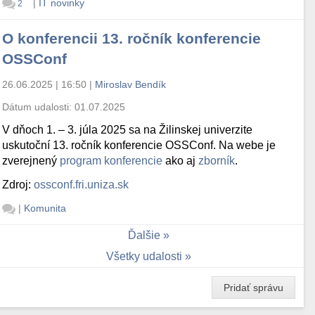
|
IT novinky
2
O konferencii 13. ročník konferencie
OSSConf
26.06.2025 | 16:50
|
Miroslav Bendík
Dátum udalosti:
01.07.2025
V dňoch 1. – 3. júla 2025 sa na Žilinskej univerzite
uskutoční 13. ročník konferencie OSSConf. Na webe je
zverejnený
program konferencie
ako aj
zborník
.
Zdroj:
ossconf.fri.uniza.sk
|
Komunita
Ďalšie
Všetky udalosti
Pridať správu