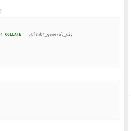
:
b4
COLLATE
=
utf8mb4_general_ci
;