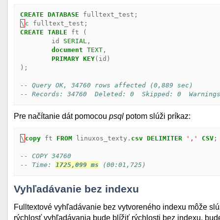
CREATE
DATABASE
fulltext_test
;
\
c
fulltext_test
;
CREATE
TABLE
ft
(
id
SERIAL
,
document
TEXT
,
PRIMARY
KEY
(
id
)
);
-- Query OK, 34760 rows affected (0,889 sec)
-- Records: 34760  Deleted: 0  Skipped: 0  Warning
Pre načítanie dát pomocou
psql
potom slúži príkaz:
\
copy
ft
FROM
linuxos_texty
.
csv
DELIMITER
','
CSV
;
-- COPY 34760
-- Time: 
1725,099 ms
 (00:01,725)
Vyhľadávanie bez indexu
Fulltextové vyhľadávanie bez vytvoreného indexu môže slú
rýchlosť vyhľadávania bude blížiť rýchlosti bez indexu, b