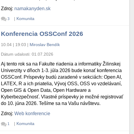
Zdroj:
namakanyden.sk
|
Komunita
3
Konferencia OSSConf 2026
10.04 | 19:03
|
Miroslav Bendík
Dátum udalosti:
01.07.2026
Aj tento rok sa na Fakulte riadenia a informatiky Žilinskej
Univerzity v dňoch 1-3. júla 2026 bude konať konferencia
OSSConf. Príspevky budú zaradené v sekciách: Open AI,
LATEX, R a ich priatelia, Vývoj OSS, OSS vo vzdelávaní,
Open GIS & Open Data, Open Hardware a
Kyberbezpečnosť. Vlastné príspevky je možné registrovať
do 10. júna 2026. Tešíme sa na Vašu návštevu.
Zdroj:
Web konferencie
|
Komunita
1