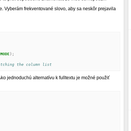
e. Vyberám frekventované slovo, aby sa neskôr prejavila
MODE
);
atching the column list
 jednoduchú alternatívu k fulltextu je možné použiť