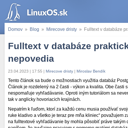
Domov
Blog
Mirecove dristy
Fulltext v databáze p
Fulltext v databáze prakti
nepovedia
23.04.2023 | 17:55
|
Mirecove dristy
|
Miroslav Bendík
Tento článok sa bude o možnostiach využitia databáz Post
Článok je rozdelený na 2 časti - výkon a kvalita. Obe časti 
nespomaľuje vyhľadávanie. Oproti iným tutoriálom sa neve
tak v anglicky hovoriacich krajinách.
Nepatrím k ľuďom, ktorí za každú cenu musia používať svoj
ruke kladivo a všetko je teraz pre mňa kliniec“ považujem 
na fulltextové vyhľadávanie by mohla pôsobiť práve takým 
napíšem, že zvyčajne pracujem s pomerne malými databáza