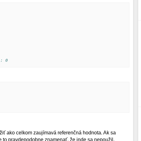
s: 0
žiť ako celkom zaujímavá referenčná hodnota. Ak sa
ude to pravdepodobne znamenať, že inde sa nepoužil.