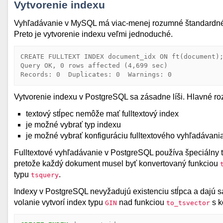
Vytvorenie indexu
Vyhľadávanie v MySQL má viac-menej rozumné štandardné
Preto je vytvorenie indexu veľmi jednoduché.
CREATE FULLTEXT INDEX document_idx ON ft(document);
Query OK, 0 rows affected (4,699 sec)

Vytvorenie indexu v PostgreSQL sa zásadne líši. Hlavné roz
textový stĺpec nemôže mať fulltextový index
je možné vybrať typ indexu
je možné vybrať konfiguráciu fulltextového vyhľadávani
Fulltextové vyhľadávanie v PostgreSQL používa špeciálny 
pretože každý dokument musel byť konvertovaný funkciou
typu
.
tsquery
Indexy v PostgreSQL nevyžadujú existenciu stĺpca a dajú sa
volanie vytvorí index typu
nad funkciou
s k
GIN
to_tsvector