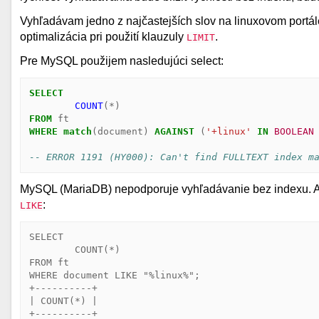
Vyhľadávam jedno z najčastejších slov na linuxovom portál
optimalizácia pri použití klauzuly
.
LIMIT
Pre MySQL použijem nasledujúci select:
SELECT
COUNT
(
*
)
FROM
ft
WHERE
match
(
document
)
AGAINST
(
'+linux'
IN
BOOLEAN
-- ERROR 1191 (HY000): Can't find FULLTEXT index m
MySQL (MariaDB) nepodporuje vyhľadávanie bez indexu. Ako
:
LIKE
SELECT

	COUNT(*)

FROM ft

WHERE document LIKE "%linux%";

+----------+

| COUNT(*) |

+----------+
