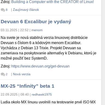
Zdroj:
Building a Computer with the CREATOR of Linux!
|
Zaujímavý článok
8
Devuan 6 Excalibur je vydaný
03.11.2025 | 22:52
|
menom
Na svete je nová stabilná verzia linuxovej distribúcie
Devuan s číslom 6 a kódovým menom Excalibur.
Vychádza z Debian 13 Trixie. Projekt Devuan sa
zameriava na poskytovanie alternatívy k Debianu, ktorú je
možné použiť bez SystemD.
Zdroj:
https://www.devuan.org/get-devuan
|
Nová verzia
2
MX-25 “Infinity” beta 1
22.09.2025 | 08:40
|
redhawk1975
Ludia okolo MX linuxu uvolnili na testovanie prvé ISO MX