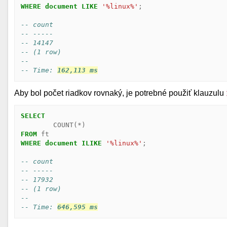
WHERE
document
LIKE
'%linux%'
;
-- count
-- -----
-- 14147
-- (1 row)
--
-- Time: 
162,113 ms
Aby bol počet riadkov rovnaký, je potrebné použiť klauzulu
SELECT
COUNT
(
*
)
FROM
ft
WHERE
document
ILIKE
'%linux%'
;
-- count
-- -----
-- 17932
-- (1 row)
--
-- Time: 
646,595 ms