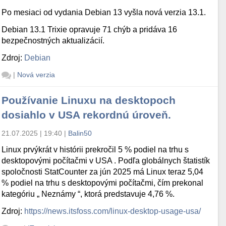
Po mesiaci od vydania Debian 13 vyšla nová verzia 13.1.
Debian 13.1 Trixie opravuje 71 chýb a pridáva 16
bezpečnostných aktualizácií.
Zdroj:
Debian
|
Nová verzia
Používanie Linuxu na desktopoch
dosiahlo v USA rekordnú úroveň.
21.07.2025 | 19:40
|
Balin50
Linux prvýkrát v histórii prekročil 5 % podiel na trhu s
desktopovými počítačmi v USA . Podľa globálnych štatistík
spoločnosti StatCounter za jún 2025 má Linux teraz 5,04
% podiel na trhu s desktopovými počítačmi, čím prekonal
kategóriu „ Neznámy “, ktorá predstavuje 4,76 %.
Zdroj:
https://news.itsfoss.com/linux-desktop-usage-usa/