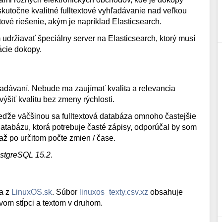
 skutočne kvalitné fulltextové vyhľadávanie nad veľkou
ové riešenie, akým je napríklad Elasticsearch.
držiavať špeciálny server na Elasticsearch, ktorý musí
ácie dokopy.
ľadávaní. Nebude ma zaujímať kvalita a relevancia
ýšiť kvalitu bez zmeny rýchlosti.
eďže väčšinou sa fulltextová databáza omnoho častejšie
databázu, ktorá potrebuje časté zápisy, odporúčal by som
až po určitom počte zmien / čase.
stgreSQL 15.2
.
ta z
LinuxOS.sk
. Súbor
linuxos_texty.csv.xz
obsahuje
vom stĺpci a textom v druhom.