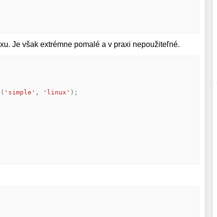
xu. Je však extrémne pomalé a v praxi nepoužiteľné.
y
(
'simple'
,
'linux'
);