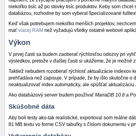
niekoľko tisíc až po stovky tisíc produktov. Keby som chcel
databázou, rozhodne by som vyberal špecializované fulltext
Keď však potrebujem niekoľko menších projektov, nechcem u
mať
viacej RAM
než vyžadujú všetky ostatné webové aplik
Výkon
V prvej časti sa budem zaoberať rýchlosťou odozvy pri vyh
výsledkov, pretože v ďalšej časti si ukážeme, že je možné zv
Taktiež nebudem rozoberať rýchlosť aktualizácie indexov k
prehľadáva než zapisuje. V prípade, že by išlo skutočne o 
neaktualizovať index automaticky, ale spúšťať aktualizáciu 
Ako databázový server budem používať
MariaDB 10.6
a
Po
Skúšobné dáta
Aby boli testy ako-tak realistické, exportoval som reálne dá
81 MB textu vo forme CSV tabuľky s číslom dokumentu v pr
Vytvorenie databázy