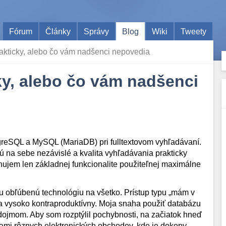
Fórum
Články
Správy
Blog
Wiki
Tweety
rakticky, alebo čo vám nadšenci nepovedia
cky, alebo čo vám nadšenci
greSQL a MySQL (MariaDB) pri fulltextovom vyhľadávaní.
sú na sebe nezávislé a kvalita vyhľadávania prakticky
nujem len základnej funkcionalite použiteľnej maximálne
u obľúbenú technológiu na všetko. Prístup typu „mám v
za vysoko kontraproduktívny. Moja snaha použiť databázu
dojmom. Aby som rozptýlil pochybnosti, na začiatok hneď
mi rôznych elektronických obchodov, kde je dokopy