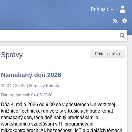
Prihlásiť
Správy
Pridať správu
Namakaný deň 2026
20.04 | 20:25
|
Miroslav Bendík
Dátum udalosti:
04.05.2026
Dňa 4. mája 2026 od 9:00 sa v priestoroch Univerzitnej
knižnice Technickej univerzity v Košiciach bude konať
namakaný deň, teda deň nabitý prednáškami a
workshopmi o vzdelávaní v IT, programovaní,
mikrokontroléroch, AI, bezpečnosti, IoT a o ďalších témach.