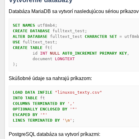
Databáza MariaDB sa vytvorí nasledujúcou sériou príkazov
SET
NAMES
utf8mb4
;
CREATE
DATABASE
fulltext_test
;
ALTER
DATABASE
fulltext_test
CHARACTER
SET
=
utf8m
USE
fulltext_test
;
CREATE
TABLE
ft
(
id
INT
NULL
AUTO_INCREMENT
PRIMARY
KEY
,
document
LONGTEXT
);
Skúšobné údaje sa nahrajú príkazom:
LOAD
DATA
INFILE
"linuxos_texty.csv"
INTO
TABLE
ft
COLUMNS
TERMINATED
BY
','
OPTIONALLY
ENCLOSED
BY
'"'
ESCAPED
BY
'"'
LINES
TERMINATED
BY
'
\n
'
;
PostgreSQL databáza sa vytvorí príkazmi: