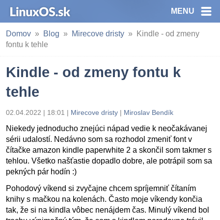
MENU
Domov
Blog
Mirecove dristy
Kindle - od zmeny
fontu k tehle
Kindle - od zmeny fontu k
tehle
02.04.2022 | 18:01
|
Mirecove dristy
|
Miroslav Bendík
Niekedy jednoducho znejúci nápad vedie k neočakávanej
sérii udalostí. Nedávno som sa rozhodol zmeniť font v
čítačke amazon kindle paperwhite 2 a skončil som takmer s
tehlou. Všetko našťastie dopadlo dobre, ale potrápil som sa
pekných pár hodín :)
Pohodový víkend si zvyčajne chcem spríjemniť čítaním
knihy s mačkou na kolenách. Často moje víkendy končia
tak, že si na kindla vôbec nenájdem čas. Minulý víkend bol