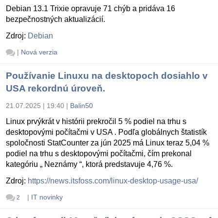
Debian 13.1 Trixie opravuje 71 chýb a pridáva 16
bezpečnostných aktualizácií.
Zdroj:
Debian
|
Nová verzia
Používanie Linuxu na desktopoch dosiahlo v
USA rekordnú úroveň.
21.07.2025 | 19:40
|
Balin50
Linux prvýkrát v histórii prekročil 5 % podiel na trhu s
desktopovými počítačmi v USA . Podľa globálnych štatistík
spoločnosti StatCounter za jún 2025 má Linux teraz 5,04 %
podiel na trhu s desktopovými počítačmi, čím prekonal
kategóriu „ Neznámy “, ktorá predstavuje 4,76 %.
Zdroj:
https://news.itsfoss.com/linux-desktop-usage-usa/
|
IT novinky
2