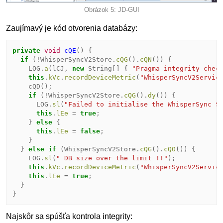
Obrázok 5: JD-GUI
Zaujímavý je kód otvorenia databázy:
private
void
cQE
()
{
if
(
!
WhisperSyncV2Store
.
cQG
().
cQN
())
{
LOG
.
a
(
lCJ
,
new
String
[]
{
"Pragma integrity chec
this
.
kVc
.
recordDeviceMetric
(
"WhisperSyncV2Servic
cQD
();
if
(
!
WhisperSyncV2Store
.
cQG
().
dy
())
{
LOG
.
sl
(
"Failed to initialise the WhisperSync S
this
.
lEe
=
true
;
}
else
{
this
.
lEe
=
false
;
}
}
else
if
(
WhisperSyncV2Store
.
cQG
().
cQO
())
{
LOG
.
sl
(
" DB size over the limit !!"
);
this
.
kVc
.
recordDeviceMetric
(
"WhisperSyncV2Servic
this
.
lEe
=
true
;
}
}
Najskôr sa spúšťa kontrola integrity: