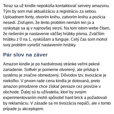
Teraz sa už kindle nepokúša kontaktovať servery amazonu.
Tým by som mal aktualizáciu a registráciu za sebou.
Uploadnem fonty, otvorím knihu, zatvorím knihu a pozícia
nesedí. Zisťujem, že tento problém nemám len ja a
vyskytuje sa aj v najnovšej verzii. Na tom istom webe čítam,
že riešením je nastavenie väčšej hrúbky písma. Zväčším
hrúbku z 0 na 1, vyskúšam a funguje. Celý čas som mohol
svoj problém vyriešiť nastavením hrúbky.
Pár slov na záver
Amazon kindle je po hardvérovej stránke veľmi pekné
zariadenie. Softvér je pomerne otvorený, ale prístup k
systému je značne obmedzený. Dôvodov tzv. tivoizácie je
niekoľko. V prvom rade cena kindla je dotovaná, preto
amazon prirodzene chce získať peniaze cez provízie v
obchode. Ďalej sú tu užívatelia, ktorí by svojim
experimentovaním mohli spôsobiť hard brick a požadovali
by reklamáciu. V zásade sa mi tivoizácia nepáči, ale v tomto
prípade ju akceptujem.