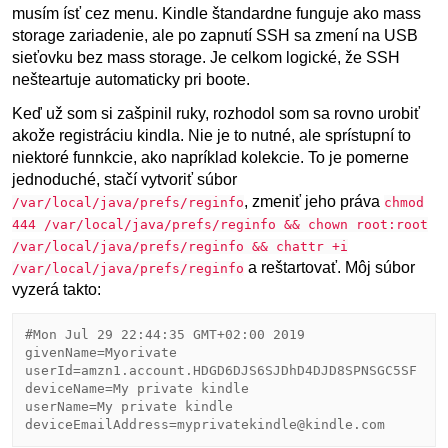
musím ísť cez menu. Kindle štandardne funguje ako mass
storage zariadenie, ale po zapnutí SSH sa zmení na USB
sieťovku bez mass storage. Je celkom logické, že SSH
nešteartuje automaticky pri boote.
Keď už som si zašpinil ruky, rozhodol som sa rovno urobiť
akože registráciu kindla. Nie je to nutné, ale sprístupní to
niektoré funnkcie, ako napríklad kolekcie. To je pomerne
jednoduché, stačí vytvoriť súbor
, zmeniť jeho práva
/var/local/java/prefs/reginfo
chmod
444 /var/local/java/prefs/reginfo && chown root:root
/var/local/java/prefs/reginfo && chattr +i
a reštartovať. Môj súbor
/var/local/java/prefs/reginfo
vyzerá takto:
#Mon Jul 29 22:44:35 GMT+02:00 2019

givenName=Myorivate

userId=amzn1.account.HDGD6DJS6SJDhD4DJD8SPNSGC5SF

deviceName=My private kindle

userName=My private kindle

deviceEmailAddress=myprivatekindle@kindle.com