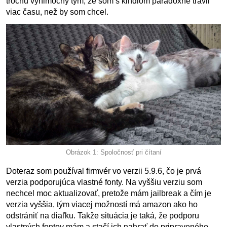
trochu výnimočný tým, že som s kindlom paradoxne trávil
viac času, než by som chcel.
Obrázok 1: Spoločnosť pri čítaní
Doteraz som používal firmvér vo verzii 5.9.6, čo je prvá
verzia podporujúca vlastné fonty. Na vyššiu verziu som
nechcel moc aktualizovať, pretože mám jailbreak a čím je
verzia vyššia, tým viacej možností má amazon ako ho
odstrániť na diaľku. Takže situácia je taká, že podporu
vlastných fontov mám a stačí ich nahrať do pripraveného