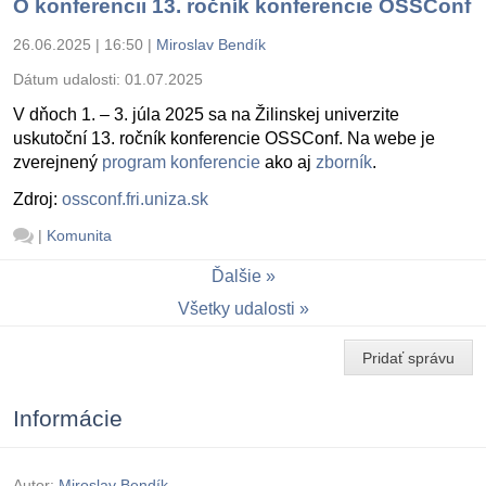
O konferencii 13. ročník konferencie OSSConf
26.06.2025 | 16:50
|
Miroslav Bendík
Dátum udalosti:
01.07.2025
V dňoch 1. – 3. júla 2025 sa na Žilinskej univerzite
uskutoční 13. ročník konferencie OSSConf. Na webe je
zverejnený
program konferencie
ako aj
zborník
.
Zdroj:
ossconf.fri.uniza.sk
|
Komunita
Ďalšie
Všetky udalosti
Pridať správu
Informácie
Autor:
Miroslav Bendík