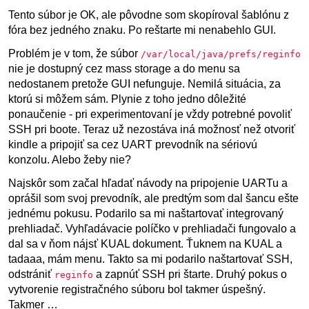
Tento súbor je OK, ale pôvodne som skopíroval šablónu z
fóra bez jedného znaku. Po reštarte mi nenabehlo GUI.
Problém je v tom, že súbor
/var/local/java/prefs/reginfo
nie je dostupný cez mass storage a do menu sa
nedostanem pretože GUI nefunguje. Nemilá situácia, za
ktorú si môžem sám. Plynie z toho jedno dôležité
ponaučenie - pri experimentovaní je vždy potrebné povoliť
SSH pri boote. Teraz už nezostáva iná možnosť než otvoriť
kindle a pripojiť sa cez UART prevodník na sériovú
konzolu. Alebo žeby nie?
Najskôr som začal hľadať návody na pripojenie UARTu a
oprášil som svoj prevodník, ale predtým som dal šancu ešte
jednému pokusu. Podarilo sa mi naštartovať integrovaný
prehliadač. Vyhľadávacie políčko v prehliadači fungovalo a
dal sa v ňom nájsť KUAL dokument. Ťuknem na KUAL a
tadaaa, mám menu. Takto sa mi podarilo naštartovať SSH,
odstrániť
a zapnúť SSH pri štarte. Druhý pokus o
reginfo
vytvorenie registračného súboru bol takmer úspešný.
Takmer …