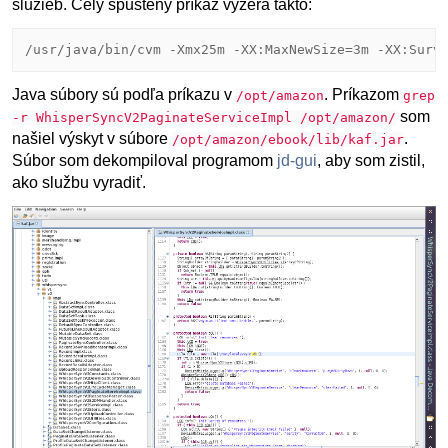
služieb. Celý spustený príkaz vyzerá takto:
/usr/java/bin/cvm -Xmx25m -XX:MaxNewSize=3m -XX:Surv
Java súbory sú podľa príkazu v
. Príkazom
/opt/amazon
grep
som
-r WhisperSyncV2PaginateServiceImpl /opt/amazon/
našiel výskyt v súbore
.
/opt/amazon/ebook/lib/kaf.jar
Súbor som dekompiloval programom
jd-gui
, aby som zistil,
ako službu vyradiť.