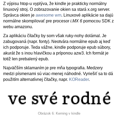
Z výpisu htop-u vyplýva, že kindle je prakticky normálny
linuxový stroj. O zobrazovanie okien sa stará x.org server.
Správca okien je
awesome wm
. Linuxové aplikácie sa dajú
normálne skompilovať pre procesor
i.MX 6
pomocou SDK z
webu amazonu.
Za aplikáciu čítačky by som však ruky-nohy dolámal. Je
zabugovaná (napr. fonty). Neotvára normálne epub aj keď
ich podporuje. Teda vážne, kindle podporuje epub súbory,
akurát že s inou hlavičkou a príponou azw3. Ich formát je
totiž len prebalený epub.
Najväčším sklamaním je pre mňa typografia. Medzery
medzi písmenami sú viac-menej náhodné. Vyriešiť sa to dá
použitím alternatívnej čítačky, napr.
KOReader
.
Obrázok 6: Kerning v kindle