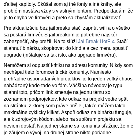
ďalšej kapitoly. Skúšal som aj iné fonty a iné knihy, ale
problém nastáva vždy s vlastným fontom. Predpokladám, že
je to chyba vo firmvéri a preto sa chystám aktualizovať.
Pre aktualizáciu bez jailbreaku stačí zapnúť wifi a o všetko
sa postará firmvér. S jailbreakom je potrebné najskôr
zabezpečiť, aby prežil. Na to slúži
JailBreak HotFix
. Stačí
stiahnuť binárku, skopírovať do kindla a cez menu spustiť
upgrade (inštaluje sa tak isto, ako upgrade firmvéru).
Nemôžem si odpustiť kritiku na adresu komunity. Nikdy som
nechápal tieto fórumcentrické komunity. Namiesto
prehľadne usporiadaných projektov, je to jeden veľký chaos
nahádzaný kade-tade vo fóre. Väčšina návodov je typu
stiahni toto, pričom link smeruje na jednu tému so
zoznamom podprojektov, kde odkaz na projekt vedie späť
na stránku, z ktorej som práve prišiel, takže môžem takto
maximálne cyklicky klikať. Aspoň odkaz na binárku funguje,
ale k zdrojovým kódom, alebo na subfórum projektu sa
neviem dostať. Na jednej starne sa komunita sťažuje, že nie
je záujem o vývoj, na druhej strane nikto poriadne