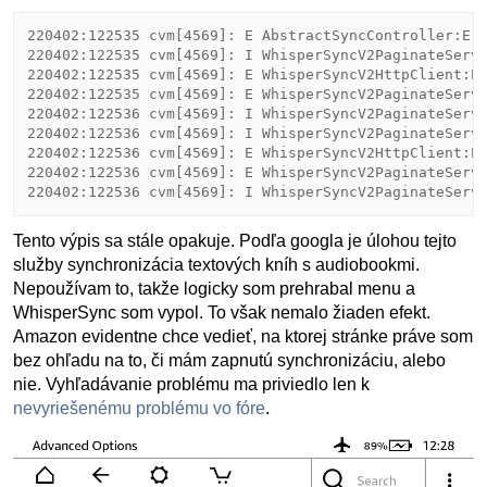
220402:122535 cvm[4569]: E AbstractSyncController:Err
220402:122535 cvm[4569]: I WhisperSyncV2PaginateServi
220402:122535 cvm[4569]: E WhisperSyncV2HttpClient:Er
220402:122535 cvm[4569]: E WhisperSyncV2PaginateServi
220402:122536 cvm[4569]: I WhisperSyncV2PaginateServi
220402:122536 cvm[4569]: I WhisperSyncV2PaginateServi
220402:122536 cvm[4569]: E WhisperSyncV2HttpClient:Er
220402:122536 cvm[4569]: E WhisperSyncV2PaginateServi
Tento výpis sa stále opakuje. Podľa googla je úlohou tejto
služby synchronizácia textových kníh s audiobookmi.
Nepoužívam to, takže logicky som prehrabal menu a
WhisperSync som vypol. To však nemalo žiaden efekt.
Amazon evidentne chce vedieť, na ktorej stránke práve som
bez ohľadu na to, či mám zapnutú synchronizáciu, alebo
nie. Vyhľadávanie problému ma priviedlo len k
nevyriešenému problému vo fóre
.