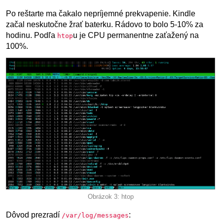
Po reštarte ma čakalo nepríjemné prekvapenie. Kindle
začal neskutočne žrať baterku. Rádovo to bolo 5-10% za
hodinu. Podľa
u je CPU permanentne zaťažený na
htop
100%.
Obrázok 3: htop
Dôvod prezradí
:
/var/log/messages