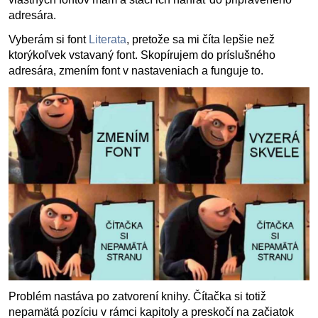
adresára.
Vyberám si font
Literata
, pretože sa mi číta lepšie než
ktorýkoľvek vstavaný font. Skopírujem do príslušného
adresára, zmením font v nastaveniach a funguje to.
Problém nastáva po zatvorení knihy. Čítačka si totiž
nepamätá pozíciu v rámci kapitoly a preskočí na začiatok