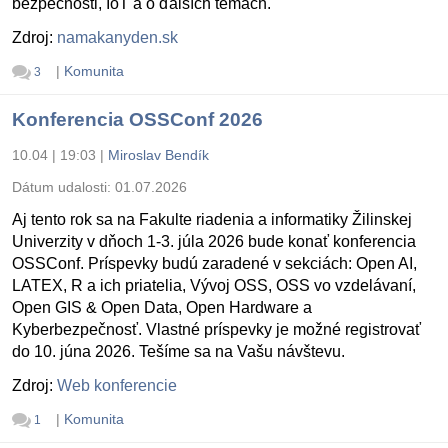
bezpečnosti, IoT a o ďalších témach.
Zdroj:
namakanyden.sk
|
Komunita
3
Konferencia OSSConf 2026
10.04 | 19:03
|
Miroslav Bendík
Dátum udalosti:
01.07.2026
Aj tento rok sa na Fakulte riadenia a informatiky Žilinskej
Univerzity v dňoch 1-3. júla 2026 bude konať konferencia
OSSConf. Príspevky budú zaradené v sekciách: Open AI,
LATEX, R a ich priatelia, Vývoj OSS, OSS vo vzdelávaní,
Open GIS & Open Data, Open Hardware a
Kyberbezpečnosť. Vlastné príspevky je možné registrovať
do 10. júna 2026. Tešíme sa na Vašu návštevu.
Zdroj:
Web konferencie
|
Komunita
1