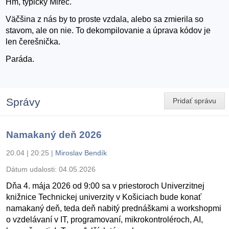
Hm, typický Mirec.
Väčšina z nás by to proste vzdala, alebo sa zmierila so
stavom, ale on nie. To dekompilovanie a úprava kódov je
len čerešnička.
Paráda.
Správy
Pridať správu
Namakaný deň 2026
20.04 | 20:25
|
Miroslav Bendík
Dátum udalosti:
04.05.2026
Dňa 4. mája 2026 od 9:00 sa v priestoroch Univerzitnej
knižnice Technickej univerzity v Košiciach bude konať
namakaný deň, teda deň nabitý prednáškami a workshopmi
o vzdelávaní v IT, programovaní, mikrokontroléroch, AI,