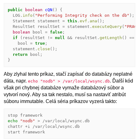
public
boolean
cQN
()
{
LOG
.
info
(
"Performing Integrity check on the db"
);
Statement
statement
=
this
.
evf
.
ana
();
ResultSet
resultSet
=
statement
.
executeQuery
(
"PRAG
boolean
bool
=
false
;
if
(
resultSet
!=
null
&&
resultSet
.
getLength
()
==
bool
=
true
;
statement
.
close
();
return
bool
;
}
Aby zlyhal tento príkaz, stačí zapísať do databázy neplatné
dáta, napr.
. Ďalší kód
echo "nodb" > /var/local/wsync.db
však pri chybnej databáze vymaže databázový súbor a
vytvorí nový. Aby sa tak nestalo, musí sa nastaviť atribút
súboru immutable. Celá séria príkazov vyzerá takto:
echo
"nodb"
 > /var/local/wsync.db

chattr +i /var/local/wsync.db
