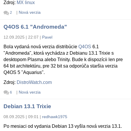
Zdroj:
MX linux
|
Nová verzia
2
Q4OS 6.1 "Andromeda"
12.09.2025 | 22:07
|
Pavel
Bola vydaná nová verzia distribúcie
Q4OS
6.1
"Andromeda", ktorá vychádza z Debianu 13.1 Trixie s
desktopom Plasma alebo Trinity. Bude k dispozícii len pre
64 bit architektúru, pre 32 bit sa odporúča staršia verzia
Q4OS 5 "Aquarius".
Zdroj:
DistroWatch.com
|
Nová verzia
6
Debian 13.1 Trixie
08.09.2025 | 09:01
|
redhawk1975
Po mesiaci od vydania Debian 13 vyšla nová verzia 13.1.