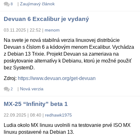
|
Zaujímavý článok
8
Devuan 6 Excalibur je vydaný
03.11.2025 | 22:52
|
menom
Na svete je nová stabilná verzia linuxovej distribúcie
Devuan s číslom 6 a kódovým menom Excalibur. Vychádza
z Debian 13 Trixie. Projekt Devuan sa zameriava na
poskytovanie alternatívy k Debianu, ktorú je možné použiť
bez SystemD.
Zdroj:
https://www.devuan.org/get-devuan
|
Nová verzia
2
MX-25 “Infinity” beta 1
22.09.2025 | 08:40
|
redhawk1975
Ludia okolo MX linuxu uvolnili na testovanie prvé ISO MX
linuxu postavené na Debian 13.