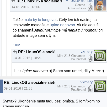
Miroslav Bendík
RE: LinuxOS a sociálne siete
Gentoo
14.01.2016 | 18:06
Administrátor
Takže
malo by to fungovať
. Celý ten ich nástroj na
testovanie metadát je
úplne nahovno
. Ak niekto tuší
čo znamená
Atribút itemtype má neplatnú hodnotu
pri
atribúte image sem s tým.
Chat
vxmery
RE: LinuxOS a sociálne siete
Mint 21.3 Cinnamon
14.01.2016 | 18:21
Používateľ
Link
úplne nahovno
:)) Skoro som umrel, díky Mirec :)
vxmery
RE: LinuxOS a sociálne siete
Mint 21.3 Cinnamon
09.01.2016 | 21:35
Používateľ
Syntax? Ukončenie meta tagu bez lomítka. S lomítkom ho
zrejme ignoruje