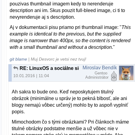
pouzivas thumbnail imagem kedy to nerenderuje
description ani im. Skus pouzit full-bleed image, ci ti to
nevyrenderuje aj s description.
Aj v dokumentacii pisu priamo pri thumbnail image: "
This
example is identical to the previous, but the supplied
image is narrower than 400px, so the content is rendered
with a small thumbnail and without a description.
"
git blame
| Muj Desvorc je vetsi nez tvuj!
Miroslav Bendík
RE: LinuxOS a sociálne siete
Gentoo
10.01.2016 | 11:04
Administrátor
Ah sakra to bude ono. Keď neposkytujem titulný
obrázok (minimálne u správ je to pekná blbosť, ale ani
blogy nemajú vôbec určený) mohlo by to aspoň vyplniť
popis.
Mimochodom čo s tými obrázkami? Pri článkoch máme
titulné obrázky podstatne menšie a už vôbec nie v