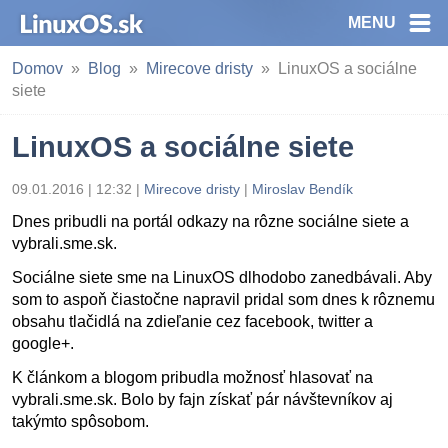
MENU
Domov
Blog
Mirecove dristy
LinuxOS a sociálne
siete
LinuxOS a sociálne siete
09.01.2016 | 12:32
|
Mirecove dristy
|
Miroslav Bendík
Dnes pribudli na portál odkazy na rôzne sociálne siete a
vybrali.sme.sk.
Sociálne siete sme na LinuxOS dlhodobo zanedbávali. Aby
som to aspoň čiastočne napravil pridal som dnes k rôznemu
obsahu tlačidlá na zdieľanie cez facebook, twitter a
google+.
K článkom a blogom pribudla možnosť hlasovať na
vybrali.sme.sk. Bolo by fajn získať pár návštevníkov aj
takýmto spôsobom.