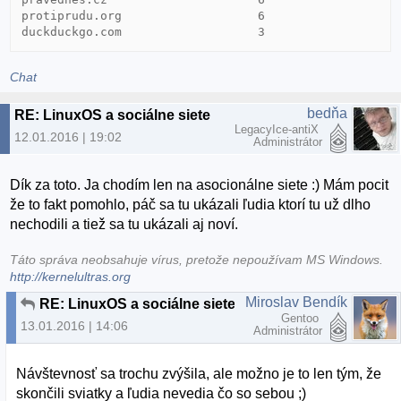
protiprudu.org                   6

duckduckgo.com                   3
Chat
bedňa
RE: LinuxOS a sociálne siete
LegacyIce-antiX
12.01.2016 | 19:02
Administrátor
Dík za toto. Ja chodím len na asocionálne siete :) Mám pocit
že to fakt pomohlo, páč sa tu ukázali ľudia ktorí tu už dlho
nechodili a tiež sa tu ukázali aj noví.
Táto správa neobsahuje vírus, pretože nepoužívam MS Windows.
http://kernelultras.org
Miroslav Bendík
RE: LinuxOS a sociálne siete
Gentoo
13.01.2016 | 14:06
Administrátor
Návštevnosť sa trochu zvýšila, ale možno je to len tým, že
skončili sviatky a ľudia nevedia čo so sebou ;)