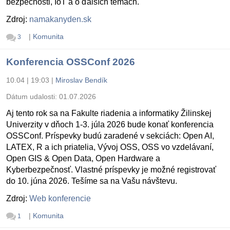
bezpečnosti, IoT a o ďalších témach.
Zdroj:
namakanyden.sk
|
Komunita
3
Konferencia OSSConf 2026
10.04 | 19:03
|
Miroslav Bendík
Dátum udalosti:
01.07.2026
Aj tento rok sa na Fakulte riadenia a informatiky Žilinskej
Univerzity v dňoch 1-3. júla 2026 bude konať konferencia
OSSConf. Príspevky budú zaradené v sekciách: Open AI,
LATEX, R a ich priatelia, Vývoj OSS, OSS vo vzdelávaní,
Open GIS & Open Data, Open Hardware a
Kyberbezpečnosť. Vlastné príspevky je možné registrovať
do 10. júna 2026. Tešíme sa na Vašu návštevu.
Zdroj:
Web konferencie
|
Komunita
1