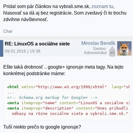
Pridal som pár článkov na vybrali.sme.sk,
zoznam tu
,
hlasovať sa dá aj bez registrácie. Som zvedavý či to trochu
zdvihne návštevnosť.
Chat
Miroslav Bendík
RE: LinuxOS a sociálne siete
Gentoo
09.01.2016 | 19:38
Administrátor
Ešte taká drobnosť .. google+ ignoruje meta tagy. Na tejto
konkrétnej podstránke máme:
<html
xmlns=
"http://www.w3.org/1999/xhtml"
lang=
"sk
<!-- Schema.org markup for Google+ -->
<meta
itemprop=
"name"
content=
"LinuxOS a sociálne si
<meta
itemprop=
"description"
content=
"Dnes pribudli 
  odkazy na rôzne sociálne siete a vybrali.sme.sk."
Tuší niekto prečo to google ignoruje?