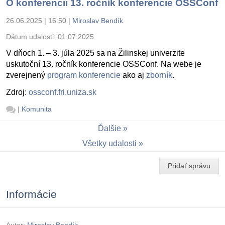
O konferencii 13. ročník konferencie OSSConf
26.06.2025 | 16:50
|
Miroslav Bendík
Dátum udalosti:
01.07.2025
V dňoch 1. – 3. júla 2025 sa na Žilinskej univerzite
uskutoční 13. ročník konferencie OSSConf. Na webe je
zverejnený
program konferencie
ako aj
zborník
.
Zdroj:
ossconf.fri.uniza.sk
|
Komunita
Ďalšie
Všetky udalosti
Pridať správu
Informácie
Autor:
Miroslav Bendík