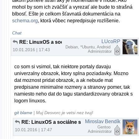
takom pomere strán aký je momentálne v móde. Ako
mohol by som ich zväčšiť a vyrezať ale bude to strašná
blbosť. Ešte je celkom šťavnatá dokumentácia na
schema.org
, ktorá vôbec nepredpisuje rozlíšenie.
Chat
LUcoRP
RE: LinuxOS a sociálne siete
Debian, *Ubuntu, Android
10.01.2016 | 17:43
Administrátor
co som si vsimol, tak niektore portaly davaju
univerzalny obrazok, ktory splna poziadavky. Mozno
dat moznost pridat obrazok, a ak nebude mat
predpisane minimalne rozmery a stranovy pomer, tak
namiesto neho dat do tagu standardizovany obrazok s
logom linuxos.
git blame
| Muj Desvorc je vetsi nez tvuj!
Miroslav Bendík
RE: LinuxOS a sociálne siete
Gentoo
10.01.2016 | 17:47
Administrátor