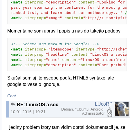
<meta
itemprop=
"description"
content=
"Looking for a
past year spanning the continent for the most gruel
ranked list, and learn about our methodology..."
/>
<meta
itemprop=
"image"
content=
"http://i.sportyfitn
Momentálne som upravil popis u nás do takejto podoby:
<!-- Schema.org markup for Google+ -->
<meta
itemscope=
"itemscope"
itemtype=
"http://schema
<meta
itemprop=
"headline"
content=
"LinuxOS a sociál
<meta
itemprop=
"name"
content=
"LinuxOS a sociálne s
<meta
itemprop=
"description"
content=
"Dnes pribudli
Skúšal som aj itemscope podľa HTML5 syntaxe, ale
google to veselo ignoruje.
Chat
LUcoRP
RE: LinuxOS a sociálne siete
Debian, *Ubuntu, Android
10.01.2016 | 10:21
Administrátor
jediny problem ktory tam vidim oproti dokumentacii je, ze