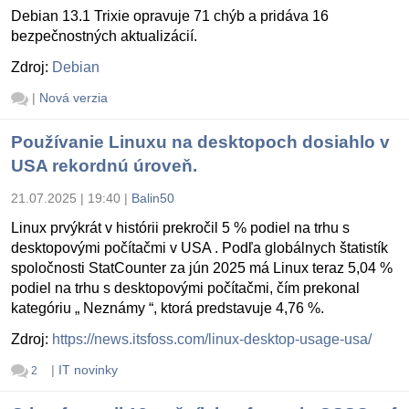
Debian 13.1 Trixie opravuje 71 chýb a pridáva 16
bezpečnostných aktualizácií.
Zdroj:
Debian
|
Nová verzia
Používanie Linuxu na desktopoch dosiahlo v
USA rekordnú úroveň.
21.07.2025 | 19:40
|
Balin50
Linux prvýkrát v histórii prekročil 5 % podiel na trhu s
desktopovými počítačmi v USA . Podľa globálnych štatistík
spoločnosti StatCounter za jún 2025 má Linux teraz 5,04 %
podiel na trhu s desktopovými počítačmi, čím prekonal
kategóriu „ Neznámy “, ktorá predstavuje 4,76 %.
Zdroj:
https://news.itsfoss.com/linux-desktop-usage-usa/
|
IT novinky
2