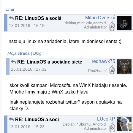
Chat
Milan Dvorský
RE: LinuxOS a sociálne siete
debian,mint kde,android
13.01.2016 | 15:19
Administrátor
instaluju linux na zariadenia, ktore im doniesol santa :)
Moja strana
|
Blog
redhawk75
RE: LinuxOS a sociálne siete
15.01.2016 | 17:32
Používateľ
skor kvoli kampani Microsoftu na WinX hladaju riesenie.
Mnohe firmy maju z WinX tazku hlavu.
Inak neplanujete rozbehat twitter? aspon uputavku na
clanky Ď.
LUcoRP
RE: LinuxOS a sociálne siete
Debian, *Ubuntu, Android
13.01.2016 | 15:23
Administrátor