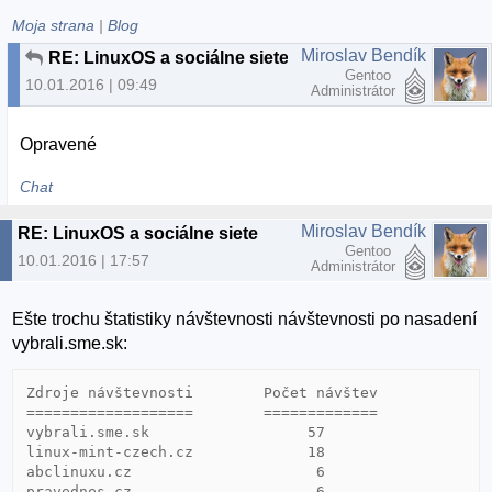
Moja strana
|
Blog
Miroslav Bendík
RE: LinuxOS a sociálne siete
Gentoo
10.01.2016 | 09:49
Administrátor
Opravené
Chat
Miroslav Bendík
RE: LinuxOS a sociálne siete
Gentoo
10.01.2016 | 17:57
Administrátor
Ešte trochu štatistiky návštevnosti návštevnosti po nasadení
vybrali.sme.sk:
Zdroje návštevnosti        Počet návštev

===================        =============

vybrali.sme.sk                  57

linux-mint-czech.cz             18

abclinuxu.cz                     6

pravednes.cz                     6
