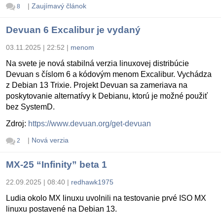
|
Zaujímavý článok
8
Devuan 6 Excalibur je vydaný
03.11.2025 | 22:52
|
menom
Na svete je nová stabilná verzia linuxovej distribúcie
Devuan s číslom 6 a kódovým menom Excalibur. Vychádza
z Debian 13 Trixie. Projekt Devuan sa zameriava na
poskytovanie alternatívy k Debianu, ktorú je možné použiť
bez SystemD.
Zdroj:
https://www.devuan.org/get-devuan
|
Nová verzia
2
MX-25 “Infinity” beta 1
22.09.2025 | 08:40
|
redhawk1975
Ludia okolo MX linuxu uvolnili na testovanie prvé ISO MX
linuxu postavené na Debian 13.