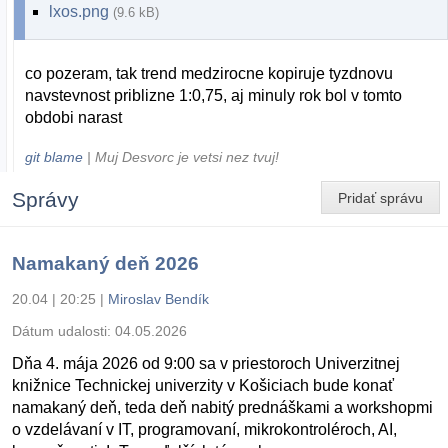
lxos.png
(9.6 kB)
co pozeram, tak trend medzirocne kopiruje tyzdnovu
navstevnost priblizne 1:0,75, aj minuly rok bol v tomto
obdobi narast
git blame
| Muj Desvorc je vetsi nez tvuj!
Správy
Pridať správu
Namakaný deň 2026
20.04 | 20:25
|
Miroslav Bendík
Dátum udalosti:
04.05.2026
Dňa 4. mája 2026 od 9:00 sa v priestoroch Univerzitnej
knižnice Technickej univerzity v Košiciach bude konať
namakaný deň, teda deň nabitý prednáškami a workshopmi
o vzdelávaní v IT, programovaní, mikrokontroléroch, AI,