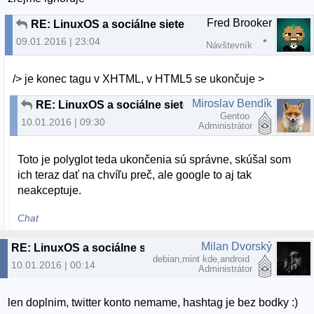
Fred Brooker
RE: LinuxOS a sociálne siete
09.01.2016 | 23:04
Návštevník
/> je konec tagu v XHTML, v HTML5 se ukončuje >
Miroslav Bendík
RE: LinuxOS a sociálne siete
Gentoo
10.01.2016 | 09:30
Administrátor
Toto je polyglot teda ukončenia sú správne, skúšal som
ich teraz dať na chvíľu preč, ale google to aj tak
neakceptuje.
Chat
Milan Dvorský
RE: LinuxOS a sociálne siete
debian,mint kde,android
10.01.2016 | 00:14
Administrátor
len doplnim, twitter konto nemame, hashtag je bez bodky :)