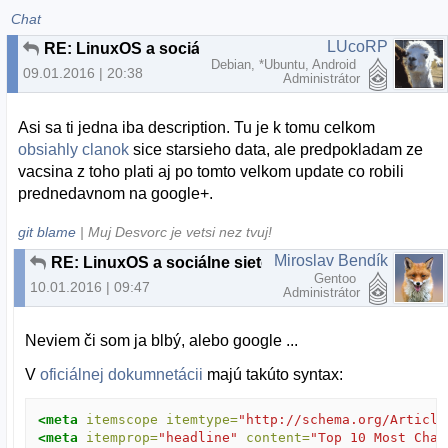
Chat
LUcoRP
RE: LinuxOS a sociálne siete
Debian, *Ubuntu, Android
09.01.2016 | 20:38
Administrátor
Asi sa ti jedna iba description. Tu je k tomu celkom
obsiahly clanok
sice starsieho data, ale predpokladam ze
vacsina z toho plati aj po tomto velkom update co robili
prednedavnom na google+.
git blame
| Muj Desvorc je vetsi nez tvuj!
Miroslav Bendík
RE: LinuxOS a sociálne siete
Gentoo
10.01.2016 | 09:47
Administrátor
Neviem či som ja blbý, alebo google ...
V
oficiálnej dokumnetácii
majú takúto syntax:
<meta
itemscope
itemtype=
"http://schema.org/Article
<meta
itemprop=
"headline"
content=
"Top 10 Most Chal