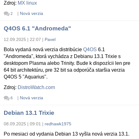
Zdroj:
MX linux
|
Nová verzia
2
Q4OS 6.1 "Andromeda"
12.09.2025 | 22:07
|
Pavel
Bola vydaná nová verzia distribúcie
Q4OS
6.1
"Andromeda", ktorá vychádza z Debianu 13.1 Trixie s
desktopom Plasma alebo Trinity. Bude k dispozícii len pre
64 bit architektúru, pre 32 bit sa odporúča staršia verzia
Q4OS 5 "Aquarius".
Zdroj:
DistroWatch.com
|
Nová verzia
6
Debian 13.1 Trixie
08.09.2025 | 09:01
|
redhawk1975
Po mesiaci od vydania Debian 13 vyšla nová verzia 13.1.