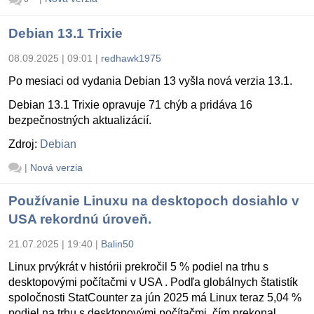
Debian 13.1 Trixie
08.09.2025 | 09:01
|
redhawk1975
Po mesiaci od vydania Debian 13 vyšla nová verzia 13.1.
Debian 13.1 Trixie opravuje 71 chýb a pridáva 16
bezpečnostných aktualizácií.
Zdroj:
Debian
|
Nová verzia
Používanie Linuxu na desktopoch dosiahlo v
USA rekordnú úroveň.
21.07.2025 | 19:40
|
Balin50
Linux prvýkrát v histórii prekročil 5 % podiel na trhu s
desktopovými počítačmi v USA . Podľa globálnych štatistík
spoločnosti StatCounter za jún 2025 má Linux teraz 5,04 %
podiel na trhu s desktopovými počítačmi, čím prekonal