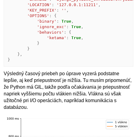
'LOCATION'
:
'127.0.0.1:11211'
,
'KEY_PREFIX'
:
''
,
'OPTIONS'
:
{
'binary'
:
True
,
'ignore_exc'
:
True
,
'behaviors'
:
{
'ketama'
:
True
,
}
}
},
}
Výsledný časový priebeh po úprave vyzerá podstatne
lepšie, aj keď priepustnosť je nižšia. Tu musím pripomenúť,
že Python má GIL, takže podľa očakávania je priepustnosť
napriek vyššiemu počtu vlákien nižšia. Vlákna sú však
užitočné pri I/O operáciách, napríklad komunikácia s
databázou.