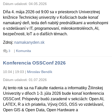
Dátum udalosti:
04.05.2026
Dňa 4. mája 2026 od 9:00 sa v priestoroch Univerzitnej
knižnice Technickej univerzity v Košiciach bude konať
namakaný deň, teda deň nabitý prednáškami a workshopmi
o vzdelávaní v IT, programovaní, mikrokontroléroch, AI,
bezpečnosti, IoT a o ďalších témach.
Zdroj:
namakanyden.sk
|
Komunita
3
Konferencia OSSConf 2026
10.04 | 19:03
|
Miroslav Bendík
Dátum udalosti:
01.07.2026
Aj tento rok sa na Fakulte riadenia a informatiky Žilinskej
Univerzity v dňoch 1-3. júla 2026 bude konať konferencia
OSSConf. Príspevky budú zaradené v sekciách: Open AI,
LATEX, R a ich priatelia, Vývoj OSS, OSS vo vzdelávaní,
Open GIS & Open Data, Open Hardware a