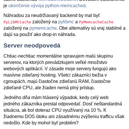
je
ukončenie vývoja python-memcached
.
Náhradou za neudržiavaný backend by mal byť
založený na
pylibmc
a
PyLibMCCache
PyMemcacheCache
založený na
pymemcache
. Obe alternatívy sú vraj stabilné a
dajú sa použiť ako drop-in náhrada.
Server neodpovedá
Chtiac-nechtiac momentálne spravujem malú skupinu
serverov, na ktorých prevádzkujem veľké množstvo
webových aplikácií. V zásade moje servery fungujú ako
masívne zdieľaný hosting. Všetci zákazníci bežia v
cgroupách, majú čiastočne zdieľanú RAM, čiastočne
zdieľané CPU, ale žiaden nemá plný prístup.
Jedného dňa mám hlásený výpadok, kedy celý web
jedného zákazníka prestal odpovedať. Dosť neštandardná
situácia, ak bol doteraz CPU využívaný na 10 %. K
žiadnemu DOS útoku ani zásadnému zvýšeniu trafficu však
nedošlo. Kde by mohol byť problém?