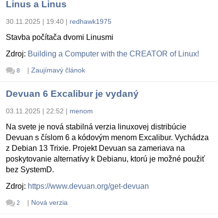
Linus a Linus
30.11.2025 | 19:40
|
redhawk1975
Stavba počítača dvomi Linusmi
Zdroj:
Building a Computer with the CREATOR of Linux!
|
Zaujímavý článok
8
Devuan 6 Excalibur je vydaný
03.11.2025 | 22:52
|
menom
Na svete je nová stabilná verzia linuxovej distribúcie
Devuan s číslom 6 a kódovým menom Excalibur. Vychádza
z Debian 13 Trixie. Projekt Devuan sa zameriava na
poskytovanie alternatívy k Debianu, ktorú je možné použiť
bez SystemD.
Zdroj:
https://www.devuan.org/get-devuan
|
Nová verzia
2