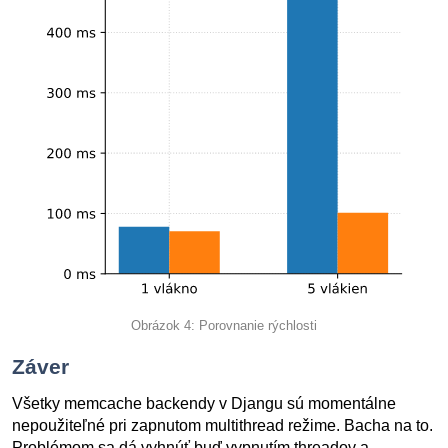
Obrázok 4: Porovnanie rýchlosti
Záver
Všetky memcache backendy v Djangu sú momentálne
nepoužiteľné pri zapnutom multithread režime. Bacha na to.
Problémom sa dá vyhnúť buď vypnutím threadov a