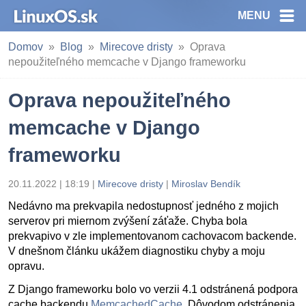
MENU
Domov
Blog
Mirecove dristy
Oprava
nepoužiteľného memcache v Django frameworku
Oprava nepoužiteľného
memcache v Django
frameworku
20.11.2022 | 18:19
|
Mirecove dristy
|
Miroslav Bendík
Nedávno ma prekvapila nedostupnosť jedného z mojich
serverov pri miernom zvýšení záťaže. Chyba bola
prekvapivo v zle implementovanom cachovacom backende.
V dnešnom článku ukážem diagnostiku chyby a moju
opravu.
Z Django frameworku bolo vo verzii 4.1 odstránená podpora
cache backendu
MemcachedCache
. Dôvodom odstránenia