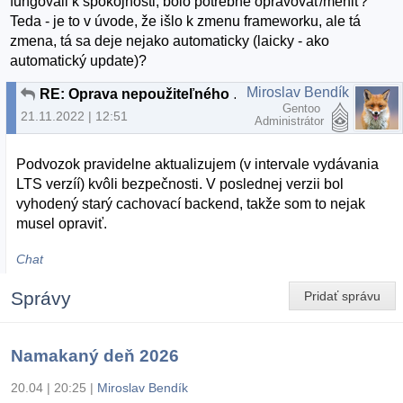
fungovali k spokojnosti, bolo potrebné opravovať/meniť?
Teda - je to v úvode, že išlo k zmenu frameworku, ale tá
zmena, tá sa deje nejako automaticky (laicky - ako
automatický update)?
Miroslav Bendík
RE: Oprava nepoužiteľného memcache v Django frameworku
Gentoo
21.11.2022 | 12:51
Administrátor
Podvozok pravidelne aktualizujem (v intervale vydávania
LTS verzíí) kvôli bezpečnosti. V poslednej verzii bol
vyhodený starý cachovací backend, takže som to nejak
musel opraviť.
Chat
Správy
Pridať správu
Namakaný deň 2026
20.04 | 20:25
|
Miroslav Bendík