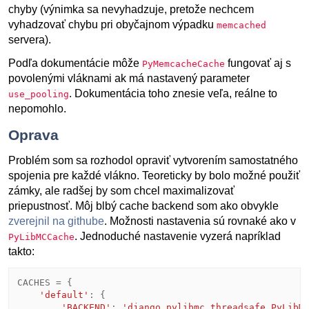
chyby (výnimka sa nevyhadzuje, pretože nechcem
vyhadzovať chybu pri obyčajnom výpadku
memcached
servera).
Podľa dokumentácie môže
fungovať aj s
PyMemcacheCache
povolenými vláknami ak má nastavený parameter
. Dokumentácia toho znesie veľa, reálne to
use_pooling
nepomohlo.
Oprava
Problém som sa rozhodol opraviť vytvorením samostatného
spojenia pre každé vlákno. Teoreticky by bolo možné použiť
zámky, ale radšej by som chcel maximalizovať
priepustnosť. Môj blbý cache backend som ako obvykle
zverejnil na githube
. Možnosti nastavenia sú rovnaké ako v
. Jednoduché nastavenie vyzerá napríklad
PyLibMCCache
takto:
CACHES
=
{
'default'
:
{
'BACKEND'
:
'django_pylibmc_threadsafe.PyLibM