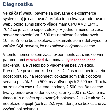
Diagnostika
Veľká časť webu (bavíme sa prevažne o e-commerce
systémoch) je cachovaná. Vďaka tomu trvá vyrenderovanie
webu okolo 10ms (skoro všade mám CPU AMD EPYC
7642 čo je vážne super železo). V jednom momente začal
server odpovedať za 2 500 ms namiesto štandardných
10 ms. Zmena bola skoková a okamžite som videl zvýšenie
záťaže SQL servera, čo naznačovalo výpadok cache.
V tomto momente som začal experimentovať s niektorými
parametrami
daemona a
memcached
PyMemcacheCache
backendu, ale všetko bolo viac-menej bez výsledku.
Presnejšie povedané keď som znížil čas reconnectu, alebo
počet pokusov na reconnect, dokázal som znížiť odozvu
servera pri záťaži na 500 ms z pôvodných 2 500 ms. Trocha
sa zastavím ešte u šialenej hodnoty 2 500 ms. Bez cache
trvá vyrenderovanie domovskej stránky 500 ms. Cache má
timeout 1s a počet opakovaných pokusov 2, takže ak sa 2x
nedokáže pripojiť (čo trvá 2s), vyrenderuje sa bez cache za
zvyšnú pol sekundu.