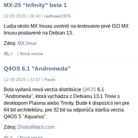
MX-25 “Infinity” beta 1
22.09.2025 | 08:40
|
redhawk1975
Ludia okolo MX linuxu uvolnili na testovanie prvé ISO MX
linuxu postavené na Debian 13.
Zdroj:
MX linux
|
Nová verzia
2
Q4OS 6.1 "Andromeda"
12.09.2025 | 22:07
|
Pavel
Bola vydaná nová verzia distribúcie
Q4OS
6.1
"Andromeda", ktorá vychádza z Debianu 13.1 Trixie s
desktopom Plasma alebo Trinity. Bude k dispozícii len pre
64 bit architektúru, pre 32 bit sa odporúča staršia verzia
Q4OS 5 "Aquarius".
Zdroj:
DistroWatch.com
|
Nová verzia
6