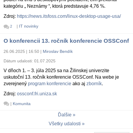
kategóriu „ Neznámy “, ktorá predstavuje 4,76 %.
Zdroj:
https://news.itsfoss.com/linux-desktop-usage-usa/
|
IT novinky
2
O konferencii 13. ročník konferencie OSSConf
26.06.2025 | 16:50
|
Miroslav Bendík
Dátum udalosti:
01.07.2025
V dňoch 1. – 3. júla 2025 sa na Žilinskej univerzite
uskutoční 13. ročník konferencie OSSConf. Na webe je
zverejnený
program konferencie
ako aj
zborník
.
Zdroj:
ossconf.fri.uniza.sk
|
Komunita
Ďalšie
Všetky udalosti