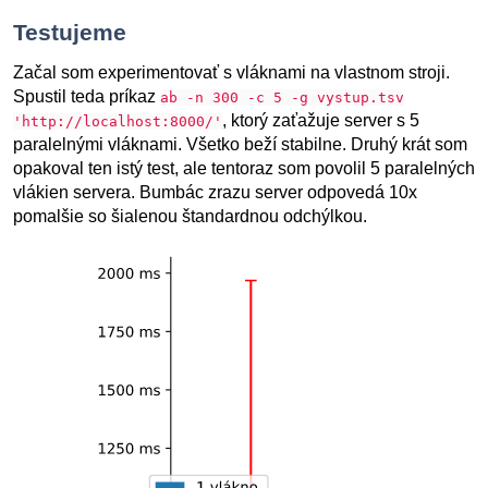
Testujeme
Začal som experimentovať s vláknami na vlastnom stroji.
Spustil teda príkaz
ab -n 300 -c 5 -g vystup.tsv
, ktorý zaťažuje server s 5
'http://localhost:8000/'
paralelnými vláknami. Všetko beží stabilne. Druhý krát som
opakoval ten istý test, ale tentoraz som povolil 5 paralelných
vlákien servera. Bumbác zrazu server odpovedá 10x
pomalšie so šialenou štandardnou odchýlkou.