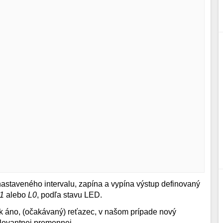
nastaveného intervalu, zapína a vypína výstup definovaný
1
alebo
L0
, podľa stavu LED.
, ak áno, (očakávaný) reťazec, v našom prípade nový
elevantnej premennej.