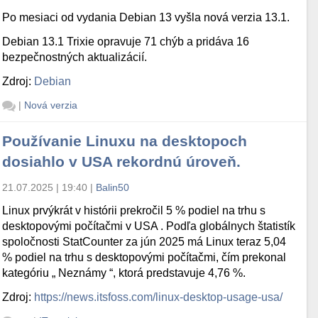
Po mesiaci od vydania Debian 13 vyšla nová verzia 13.1.
Debian 13.1 Trixie opravuje 71 chýb a pridáva 16
bezpečnostných aktualizácií.
Zdroj:
Debian
|
Nová verzia
Používanie Linuxu na desktopoch
dosiahlo v USA rekordnú úroveň.
21.07.2025 | 19:40
|
Balin50
Linux prvýkrát v histórii prekročil 5 % podiel na trhu s
desktopovými počítačmi v USA . Podľa globálnych štatistík
spoločnosti StatCounter za jún 2025 má Linux teraz 5,04
% podiel na trhu s desktopovými počítačmi, čím prekonal
kategóriu „ Neznámy “, ktorá predstavuje 4,76 %.
Zdroj:
https://news.itsfoss.com/linux-desktop-usage-usa/