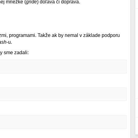
ej mriežke (
gride
) doľava či doprava.
zmi, programami. Takže ak by nemal v základe podporu
ash
-u.
by sme zadali: