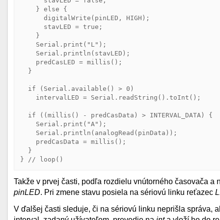
      stavLED = 
false
;

    } 
else
 {

      digitalWrite(pinLED, HIGH);

      stavLED = 
true
;

    }

    Serial.print(
"L"
);

    Serial.println(stavLED);

    predCasLED = millis();

  }

if
 (Serial.available() > 0)

    intervalLED = Serial.readString().toInt();

if
 ((millis() - predCasData) > INTERVAL_DATA) {

    Serial.print(
"A"
);

    Serial.println(analogRead(pinData));

    predCasData = millis();

  }

} 
// 
loop()
Takže v prvej časti, podľa rozdielu vnútorného časovača a 
pinLED
. Pri zmene stavu posiela na sériovú linku reťazec
L
V ďalšej časti sleduje, či na sériovú linku neprišla správa
interval, zadaný užívateľom, prevedie na
int
a vloží ho do r