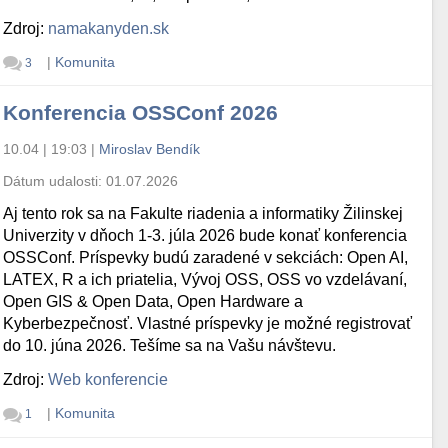
Zdroj:
namakanyden.sk
|
Komunita
3
Konferencia OSSConf 2026
10.04 | 19:03
|
Miroslav Bendík
Dátum udalosti:
01.07.2026
Aj tento rok sa na Fakulte riadenia a informatiky Žilinskej
Univerzity v dňoch 1-3. júla 2026 bude konať konferencia
OSSConf. Príspevky budú zaradené v sekciách: Open AI,
LATEX, R a ich priatelia, Vývoj OSS, OSS vo vzdelávaní,
Open GIS & Open Data, Open Hardware a
Kyberbezpečnosť. Vlastné príspevky je možné registrovať
do 10. júna 2026. Tešíme sa na Vašu návštevu.
Zdroj:
Web konferencie
|
Komunita
1