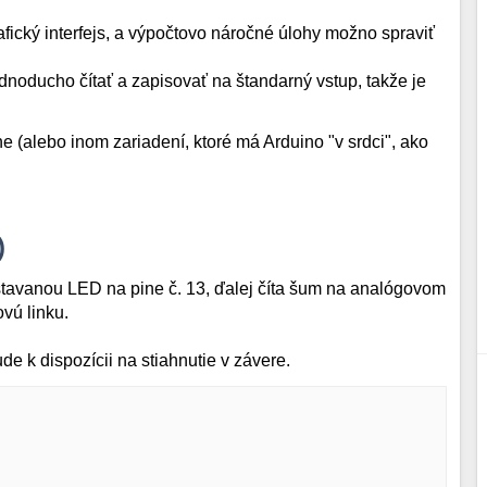
afický interfejs, a výpočtovo náročné úlohy možno spraviť
dnoducho čítať a zapisovať na štandarný vstup, takže je
 (alebo inom zariadení, ktoré má Arduino "v srdci", ako
)
vstavanou LED na pine č. 13, ďalej číta šum na analógovom
vú linku.
e k dispozícii na stiahnutie v závere.