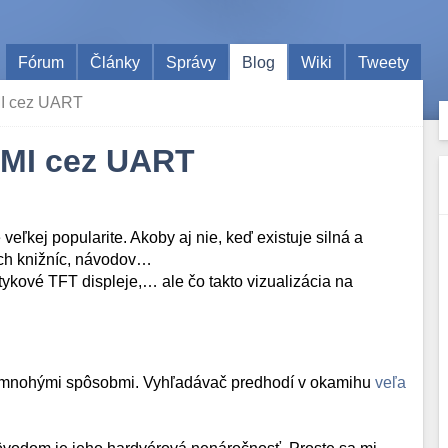
Fórum
Články
Správy
Blog
Wiki
Tweety
HMI cez UART
 HMI cez UART
veľkej popularite. Akoby aj nie, keď existuje silná a
ých knižníc, návodov…
tykové TFT displeje,… ale čo takto vizualizácia na
ovať mnohými spôsobmi. Vyhľadávač predhodí v okamihu
veľa