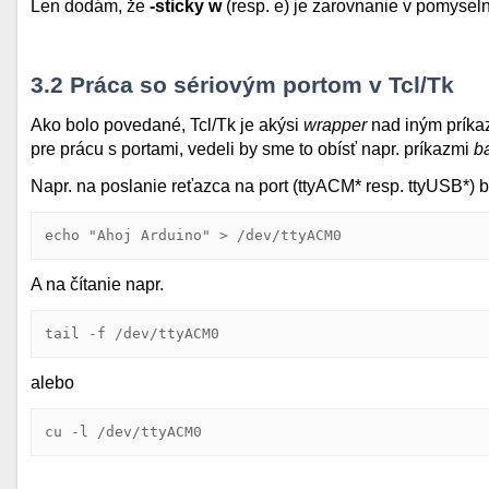
Len dodám, že
-sticky w
(resp. e) je zarovnanie v pomyseln
3.2
Práca so sériovým portom v Tcl/Tk
Ako bolo povedané, Tcl/Tk je akýsi
wrapper
nad iným príka
pre prácu s portami, vedeli by sme to obísť napr. príkazmi
b
Napr. na poslanie reťazca na port (ttyACM* resp. ttyUSB*) 
echo
"Ahoj Arduino"
A na čítanie napr.
alebo