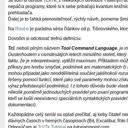
Ja som si obľúbil
Tcl/Tk
, z niekoľkých dôvodov. Hlavným d
nepáčia programy, ktoré si k sebe pribaľujú kvantum knižn
prehliadača.
Ďalej je to ľahká prenositeľnosť, rýchly návrh, pomerne šir
Na
Root-e
je parádna séria článkov od p. Tišnovského, ktor
Dovolím si odcitovať trefnú definíciu:
Tcl
, neboli plným názvem
Tool Command Language
, je 
Ousterhoutem v osmdesátých letech minulého století, kter
faktu, že je interpretovaný, vytěžit maximum. Příkladem m
příkazy pro tvorbu smyček, podmínek ani matematických či l
mohou připadat jako neoddělitelná součást jakéhokoli rozu
řešeny pomocí funkcí, které jako své parametry mohou získá
výraz představující podmínku). I z tohoto důvodu bude vlas
několik poměrně jednoduchých pravidel pro psaní programů
kteří se kvůli neexistenci speciálních syntaktických pravidel 
dokumentaci).
Každopádne celý seriál sa oplatí prečítať, aj keby čitateľ 
dávnych časoch v herných časopisoch (Bit, Excalibur, Riki či
Odporúčam aj
Tcl/Tk Tutorial
na
tutorialspoint.com
.