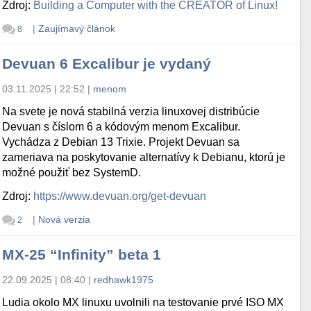
Zdroj:
Building a Computer with the CREATOR of Linux!
|
Zaujímavý článok
8
Devuan 6 Excalibur je vydaný
03.11.2025 | 22:52
|
menom
Na svete je nová stabilná verzia linuxovej distribúcie
Devuan s číslom 6 a kódovým menom Excalibur.
Vychádza z Debian 13 Trixie. Projekt Devuan sa
zameriava na poskytovanie alternatívy k Debianu, ktorú je
možné použiť bez SystemD.
Zdroj:
https://www.devuan.org/get-devuan
|
Nová verzia
2
MX-25 “Infinity” beta 1
22.09.2025 | 08:40
|
redhawk1975
Ludia okolo MX linuxu uvolnili na testovanie prvé ISO MX