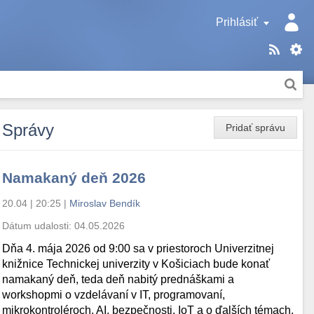
Prihlásiť
Správy
Pridať správu
Namakaný deň 2026
20.04 | 20:25
|
Miroslav Bendík
Dátum udalosti:
04.05.2026
Dňa 4. mája 2026 od 9:00 sa v priestoroch Univerzitnej
knižnice Technickej univerzity v Košiciach bude konať
namakaný deň, teda deň nabitý prednáškami a
workshopmi o vzdelávaní v IT, programovaní,
mikrokontroléroch, AI, bezpečnosti, IoT a o ďalších témach.