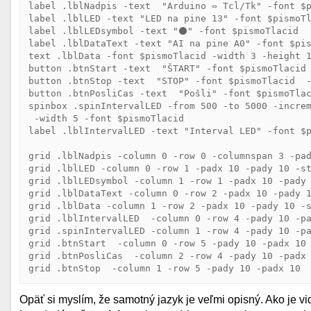
label .lblNadpis -text  "Arduino ⇔ Tcl/Tk" -font $p
label .lblLED -text "LED na pine 13" -font $pismoTl
label .lblLEDsymbol -text "⚫" -font $pismoTlacid

label .lblDataText -text "AI na pine A0" -font $pis
text .lblData -font $pismoTlacid -width 3 -height 1
button .btnStart -text  "ŠTART" -font $pismoTlacid 
button .btnStop -text  "STOP" -font $pismoTlacid  -
button .btnPosliCas -text  "Pošli" -font $pismoTlac
spinbox .spinIntervalLED -from 500 -to 5000 -increm
 -width 5 -font $pismoTlacid

label .lblIntervalLED -text "Interval LED" -font $p
grid .lblNadpis -column 0 -row 0 -columnspan 3 -pad
grid .lblLED -column 0 -row 1 -padx 10 -pady 10 -st
grid .lblLEDsymbol -column 1 -row 1 -padx 10 -pady 
grid .lblDataText -column 0 -row 2 -padx 10 -pady 1
grid .lblData -column 1 -row 2 -padx 10 -pady 10 -s
grid .lblIntervalLED  -column 0 -row 4 -pady 10 -pa
grid .spinIntervalLED -column 1 -row 4 -pady 10 -pa
grid .btnStart  -column 0 -row 5 -pady 10 -padx 10 
grid .btnPosliCas  -column 2 -row 4 -pady 10 -padx 
Opäť si myslím, že samotný jazyk je veľmi opisný. Ako je v