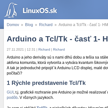
Domov
Blog
Richard
Arduino a Tcl/Tk - časť 1- 
Arduino a Tcl/Tk - časť 1-
27.11.2021 | 12:31
|
Richard
|
Richard
Arduino a jeho deriváty sú s nami dlhú dobu a tešia sa stále 
aktívna komunita, ktorá vytvorila a vytvára kvantum šikovn
A tak je jednoduché pripojiť k Arduinu LCD displej, malé do
počítači?
1
Rýchle predstavenie Tcl/Tk
GUI
, t.j. grafické rozhranie pre Arduino je možné realiz
podôb
. V rôznych jazykoch.