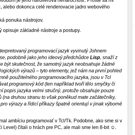
ôvodom je jeho hardvérová nenáročnosť. Proste sa mi
íc, alebo dokonca celé renderovacie jadro webového
oká ponuka nástrojov.
ý opisuje základné nástroje a postupy.
interpretovaný programovací jazyk vyvinutý Johnem
ý se, podobně jako jeho ideový předchůdce
Lisp
, snaží z
ůže být skutečnost, že samotný jazyk neobsahuje žádné
ogických výrazů – tyto elementy, jež nám na první pohled
mně použitelného programovacího jazyka, jsou v Tcl
vat programový kód (ten například tvoří tělo smyčky či
tní popis jazyka velmi stručný, protože obsahuje pouze
 (na druhou stranu to však poněkud mate začátečníky,
pro výrazy a řídicí příkazy špatně orientují v jinak výborné
nemal ambíciu programovať v Tcl/Tk. Podobne, ako sme si v
 Level) čítali o hrách pre PC, ale mali sme len 8-bit ☺.