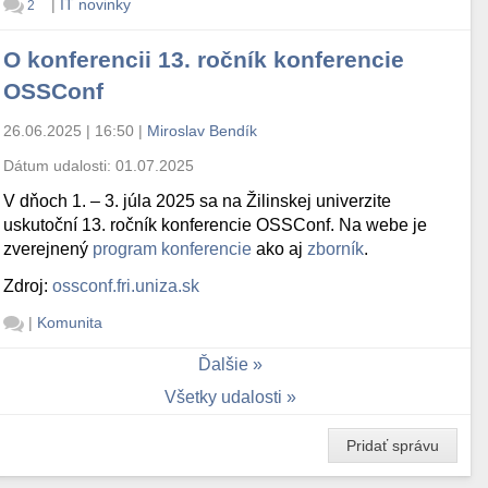
|
IT novinky
2
O konferencii 13. ročník konferencie
OSSConf
26.06.2025 | 16:50
|
Miroslav Bendík
Dátum udalosti:
01.07.2025
V dňoch 1. – 3. júla 2025 sa na Žilinskej univerzite
uskutoční 13. ročník konferencie OSSConf. Na webe je
zverejnený
program konferencie
ako aj
zborník
.
Zdroj:
ossconf.fri.uniza.sk
|
Komunita
Ďalšie
Všetky udalosti
Pridať správu