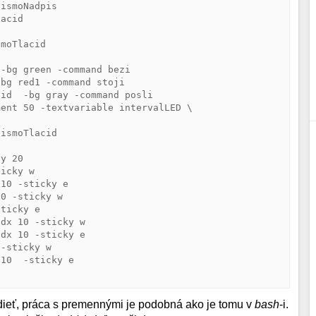
ismoNadpis

acid

moTlacid



-bg green -command bezi

bg red1 -command stoji

id  -bg gray -command posli

ent 50 -textvariable intervalLED \ 

ismoTlacid

y 20

icky w

10 -sticky e

0 -sticky w

ticky e

dx 10 -sticky w

dx 10 -sticky e

-sticky w

10  -sticky e

idieť, práca s premennými je podobná ako je tomu v
bash
-i.