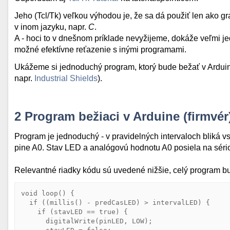
Jeho (Tcl/Tk) veľkou výhodou je, že sa dá použiť len ako gr
v inom jazyku, napr.
C
.
A - hoci to v dnešnom príklade nevyžijeme, dokáže veľmi je
možné efektívne reťazenie s inými programami.
Ukážeme si jednoduchý program, ktorý bude bežať v Arduine
napr.
Industrial Shields
).
2
Program bežiaci v Arduine (firmvér
Program je jednoduchý - v pravidelných intervaloch bliká 
pine A0. Stav LED a analógovú hodnotu A0 posiela na sério
Relevantné riadky kódu sú uvedené nižšie, celý program bud
void
loop
() {

if
 ((millis() - predCasLED) > intervalLED) {

if
 (stavLED == 
true
) {

      digitalWrite(pinLED, LOW);
