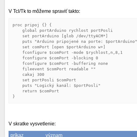
V Tcl/Tk to môžeme spraviť takto:
proc
pripoj
 {} {

global
 portArduino rychlost portPosli

set
portArduino
 [
glob
 /dev/ttyACM*]

puts
"Arduino pripojené na porte: $portArduino
set
comPort
 [
open
 $
portArduino
 w+]

fconfigure
 $
comPort
 -mode $
rychlost
,n,8,1

fconfigure
 $
comPort
 -blocking 0

fconfigure
 $
comPort
 -buffering none

fileevent
 $
comPort
 readable 
""
    cakaj 300

set
portPosli
 $
comPort
puts
"Logický kanál: $portPosli"
return
 $
comPort
V skratke vysvetlenie:
príkaz
význam