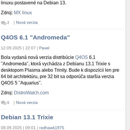
linuxu postavené na Debian 13.
Zdroj:
MX linux
|
Nová verzia
2
Q4OS 6.1 "Andromeda"
12.09.2025 | 22:07
|
Pavel
Bola vydaná nová verzia distribúcie
Q4OS
6.1
"Andromeda", ktorá vychádza z Debianu 13.1 Trixie s
desktopom Plasma alebo Trinity. Bude k dispozícii len pre
64 bit architektúru, pre 32 bit sa odporúča staršia verzia
Q4OS 5 "Aquarius".
Zdroj:
DistroWatch.com
|
Nová verzia
6
Debian 13.1 Trixie
08.09.2025 | 09:01
|
redhawk1975