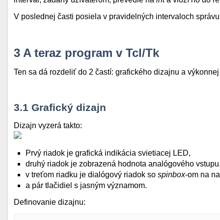
V poslednej časti posiela v pravidelných intervaloch správ
3
A teraz program v Tcl/Tk
Ten sa dá rozdeliť do 2 častí: grafického dizajnu a výkonnej 
3.1
Grafický dizajn
Dizajn vyzerá takto:
Prvý riadok je grafická indikácia svietiacej LED,
druhý riadok je zobrazená hodnota analógového vstupu
v treťom riadku je dialógový riadok so
spinbox
-om na na
a pár tlačidiel s jasným významom.
Definovanie dizajnu: