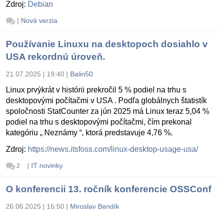
Zdroj:
Debian
|
Nová verzia
Používanie Linuxu na desktopoch dosiahlo v
USA rekordnú úroveň.
21.07.2025 | 19:40
|
Balin50
Linux prvýkrát v histórii prekročil 5 % podiel na trhu s
desktopovými počítačmi v USA . Podľa globálnych štatistík
spoločnosti StatCounter za jún 2025 má Linux teraz 5,04 %
podiel na trhu s desktopovými počítačmi, čím prekonal
kategóriu „ Neznámy “, ktorá predstavuje 4,76 %.
Zdroj:
https://news.itsfoss.com/linux-desktop-usage-usa/
|
IT novinky
2
O konferencii 13. ročník konferencie OSSConf
26.06.2025 | 16:50
|
Miroslav Bendík