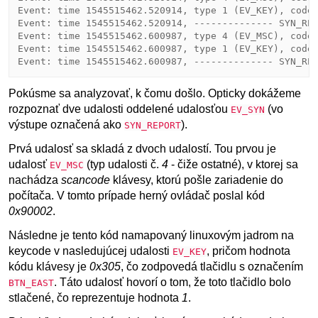
Event: time 1545515462.520914, type 1 (EV_KEY), code 
Event: time 1545515462.520914, -------------- SYN_REP
Event: time 1545515462.600987, type 4 (EV_MSC), code 
Event: time 1545515462.600987, type 1 (EV_KEY), code 
Pokúsme sa analyzovať, k čomu došlo. Opticky dokážeme
rozpoznať dve udalosti oddelené udalosťou
(vo
EV_SYN
výstupe označená ako
).
SYN_REPORT
Prvá udalosť sa skladá z dvoch udalostí. Tou prvou je
udalosť
(typ udalosti č.
4
- čiže ostatné), v ktorej sa
EV_MSC
nachádza
scancode
klávesy, ktorú pošle zariadenie do
počítača. V tomto prípade herný ovládač poslal kód
0x90002
.
Následne je tento kód namapovaný linuxovým jadrom na
keycode v nasledujúcej udalosti
, pričom hodnota
EV_KEY
kódu klávesy je
0x305
, čo zodpovedá tlačidlu s označením
. Táto udalosť hovorí o tom, že toto tlačidlo bolo
BTN_EAST
stlačené, čo reprezentuje hodnota
1
.