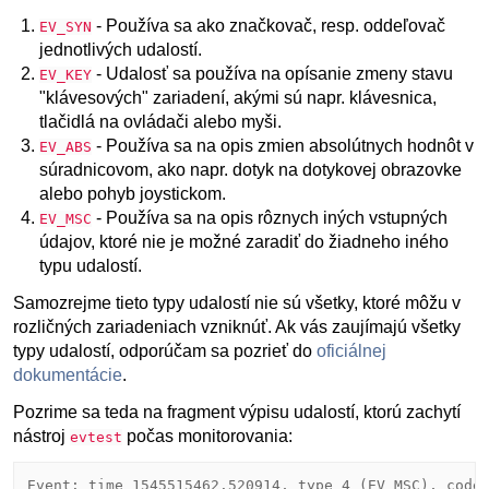
- Používa sa ako značkovač, resp. oddeľovač
EV_SYN
jednotlivých udalostí.
- Udalosť sa používa na opísanie zmeny stavu
EV_KEY
"klávesových" zariadení, akými sú napr. klávesnica,
tlačidlá na ovládači alebo myši.
- Používa sa na opis zmien absolútnych hodnôt v
EV_ABS
súradnicovom, ako napr. dotyk na dotykovej obrazovke
alebo pohyb joystickom.
- Používa sa na opis rôznych iných vstupných
EV_MSC
údajov, ktoré nie je možné zaradiť do žiadneho iného
typu udalostí.
Samozrejme tieto typy udalostí nie sú všetky, ktoré môžu v
rozličných zariadeniach vzniknúť. Ak vás zaujímajú všetky
typy udalostí, odporúčam sa pozrieť do
oficiálnej
dokumentácie
.
Pozrime sa teda na fragment výpisu udalostí, ktorú zachytí
nástroj
počas monitorovania:
evtest
Event: time 1545515462.520914, type 4 (EV_MSC), code 