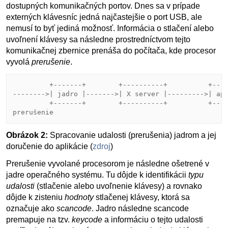
dostupných komunikačných portov. Dnes sa v prípade
externých klávesníc jedná najčastejšie o port USB, ale
nemusí to byť jediná možnosť. Informácia o stlačení alebo
uvoľnení klávesy sa následne prostredníctvom tejto
komunikačnej zbernice prenáša do počítača, kde procesor
vyvolá
prerušenie
.
         +-------+        +----------+          +----
-------->| jadro |------->| X server |--------->| apl
         +-------+        +----------+          +----
Obrázok 2:
Spracovanie udalosti (prerušenia) jadrom a jej
doručenie do aplikácie (
zdroj
)
Prerušenie vyvolané procesorom je následne ošetrené v
jadre operačného systému. Tu dôjde k identifikácii
typu
udalosti
(stlačenie alebo uvoľnenie klávesy) a rovnako
dôjde k zisteniu
hodnoty
stlačenej klávesy, ktorá sa
označuje ako
scancode
. Jadro následne scancode
premapuje na tzv.
keycode
a informáciu o tejto udalosti