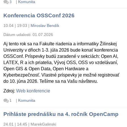
|
Komunita
3
Konferencia OSSConf 2026
10.04 | 19:03
|
Miroslav Bendík
Dátum udalosti:
01.07.2026
Aj tento rok sa na Fakulte riadenia a informatiky Žilinskej
Univerzity v dňoch 1-3. júla 2026 bude konať konferencia
OSSConf. Príspevky budú zaradené v sekciách: Open AI,
LATEX, R a ich priatelia, Vývoj OSS, OSS vo vzdelávaní,
Open GIS & Open Data, Open Hardware a
Kyberbezpečnosť. Vlastné príspevky je možné registrovať
do 10. júna 2026. Tešíme sa na Vašu návštevu.
Zdroj:
Web konferencie
|
Komunita
1
Prihláste prednášku na 4. ročník OpenCamp
24.01 | 14:45
|
MarekGalinski