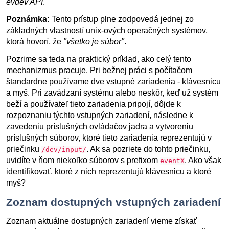
evdev API
.
Poznámka:
Tento prístup plne zodpovedá jednej zo
základných vlastností unix-ových operačných systémov,
ktorá hovorí, že
"všetko je súbor"
.
Pozrime sa teda na praktický príklad, ako celý tento
mechanizmus pracuje. Pri bežnej práci s počítačom
štandardne používame dve vstupné zariadenia - klávesnicu
a myš. Pri zavádzaní systému alebo neskôr, keď už systém
beží a používateľ tieto zariadenia pripojí, dôjde k
rozpoznaniu týchto vstupných zariadení, následne k
zavedeniu príslušných ovládačov jadra a vytvoreniu
príslušných súborov, ktoré tieto zariadenia reprezentujú v
priečinku
. Ak sa pozriete do tohto priečinku,
/dev/input/
uvidíte v ňom niekoľko súborov s prefixom
. Ako však
eventX
identifikovať, ktoré z nich reprezentujú klávesnicu a ktoré
myš?
Zoznam dostupných vstupných zariadení
Zoznam aktuálne dostupných zariadení vieme získať