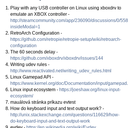
Play with any USB controller on Linux using xboxdrv to
emulate an XBOX controller -
http://steamcommunity.com/app/236090/discussions/0/5
insideModal=1
RetroArch Configuration -
https://github.com/retropie/retropie-setup/wiki/retroarch-
configuration
The 60 seconds delay -
https://github.com/xboxdrv/xboxdrv/issues/144
Writing udev rules -
http://www.reactivated.net/writing_udev_rules.html
Linux Gamepad API -
https://www.kernel.org/doc/Documentation/input/gamepad.
Linux input ecosystem -
https://joeshaw.org/linux-input-
ecosystem/
mauálová stránka príkazu evtest
How do keyboard input and text output work? -
http://unix.stackexchange.com/questions/116629/how-
do-keyboard-input-and-text-output-work
evdev -
https://en.wikipedia.org/wiki/Evdev