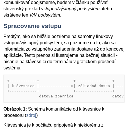
komunikovať obojsmerne, budem v článku používať
slovenský preklad
vstupno/výstupný podsystém
alebo
skrátene len
V/V podsystém
.
Spracovanie vstupu
Predtým, ako sa bližšie pozrieme na samotný linuxový
vstupno/výstupný podsystém, sa pozrieme na to, ako sa
informácia zo vstupného zariadenia dostane až do koncovej
aplikácie. Tento prenos si ilustrujeme na bežnej situácii -
písanie na klávesnici do terminálu v grafickom prostredí
systému.
+------------+               +----------------+      
| klávesnica |-------------->| základná doska |------
+------------+               +----------------+      
Obrázok 1:
Schéma komunikácie od klávesnice k
procesoru (
zdroj
)
Klávesnica je k počítaču pripojená k niektorému z