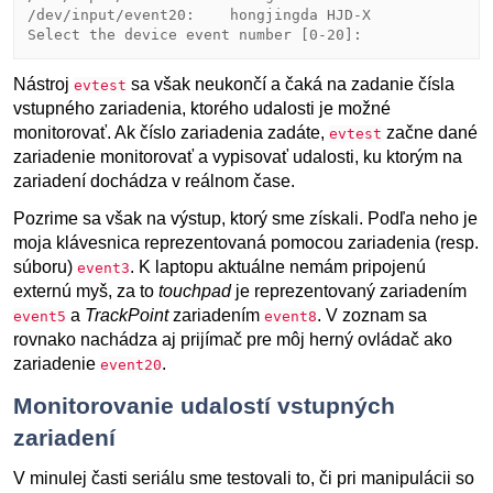
/dev/input/event20:    hongjingda HJD-X

Nástroj
sa však neukončí a čaká na zadanie čísla
evtest
vstupného zariadenia, ktorého udalosti je možné
monitorovať. Ak číslo zariadenia zadáte,
začne dané
evtest
zariadenie monitorovať a vypisovať udalosti, ku ktorým na
zariadení dochádza v reálnom čase.
Pozrime sa však na výstup, ktorý sme získali. Podľa neho je
moja klávesnica reprezentovaná pomocou zariadenia (resp.
súboru)
. K laptopu aktuálne nemám pripojenú
event3
externú myš, za to
touchpad
je reprezentovaný zariadením
a
TrackPoint
zariadením
. V zoznam sa
event5
event8
rovnako nachádza aj prijímač pre môj herný ovládač ako
zariadenie
.
event20
Monitorovanie udalostí vstupných
zariadení
V minulej časti seriálu sme testovali to, či pri manipulácii so