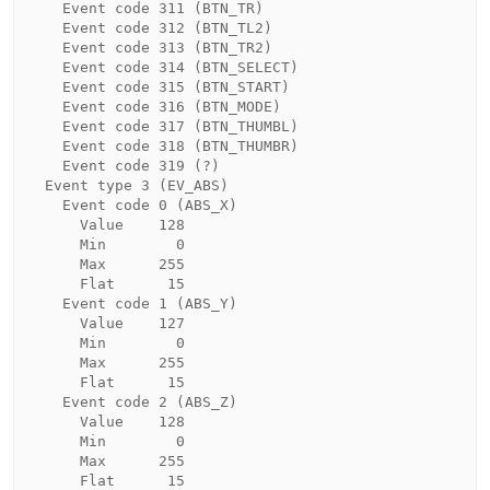
    Event code 311 (BTN_TR)

    Event code 312 (BTN_TL2)

    Event code 313 (BTN_TR2)

    Event code 314 (BTN_SELECT)

    Event code 315 (BTN_START)

    Event code 316 (BTN_MODE)

    Event code 317 (BTN_THUMBL)

    Event code 318 (BTN_THUMBR)

    Event code 319 (?)

  Event type 3 (EV_ABS)

    Event code 0 (ABS_X)

      Value    128

      Min        0

      Max      255

      Flat      15

    Event code 1 (ABS_Y)

      Value    127

      Min        0

      Max      255

      Flat      15

    Event code 2 (ABS_Z)

      Value    128

      Min        0

      Max      255

      Flat      15
