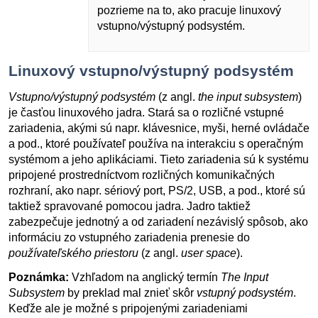
pozrieme na to, ako pracuje linuxový
vstupno/výstupný podsystém.
Linuxový vstupno/výstupný podsystém
Vstupno/výstupný podsystém
(z angl.
the input subsystem
)
je časťou linuxového jadra. Stará sa o rozličné vstupné
zariadenia, akými sú napr. klávesnice, myši, herné ovládače
a pod., ktoré používateľ používa na interakciu s operačným
systémom a jeho aplikáciami. Tieto zariadenia sú k systému
pripojené prostredníctvom rozličných komunikačných
rozhraní, ako napr. sériový port, PS/2, USB, a pod., ktoré sú
taktiež spravované pomocou jadra. Jadro taktiež
zabezpečuje jednotný a od zariadení nezávislý spôsob, ako
informáciu zo vstupného zariadenia prenesie do
používateľského priestoru
(z angl.
user space
).
Poznámka:
Vzhľadom na anglický termín
The Input
Subsystem
by preklad mal znieť skôr
vstupný podsystém
.
Keďže ale je možné s pripojenými zariadeniami