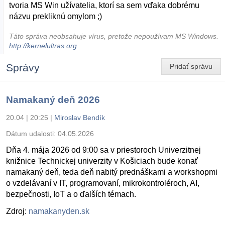
tvoria MS Win užívatelia, ktorí sa sem vďaka dobrému
názvu prekliknú omylom ;)
Táto správa neobsahuje vírus, pretože nepoužívam MS Windows.
http://kernelultras.org
Správy
Pridať správu
Namakaný deň 2026
20.04 | 20:25
|
Miroslav Bendík
Dátum udalosti:
04.05.2026
Dňa 4. mája 2026 od 9:00 sa v priestoroch Univerzitnej
knižnice Technickej univerzity v Košiciach bude konať
namakaný deň, teda deň nabitý prednáškami a workshopmi
o vzdelávaní v IT, programovaní, mikrokontroléroch, AI,
bezpečnosti, IoT a o ďalších témach.
Zdroj:
namakanyden.sk