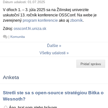
Dátum udalosti:
01.07.2025
V dňoch 1. – 3. júla 2025 sa na Žilinskej univerzite
uskutoční 13. ročník konferencie OSSConf. Na webe je
zverejnený
program konferencie
ako aj
zborník
.
Zdroj:
ossconf.fri.uniza.sk
|
Komunita
Ďalšie
Všetky udalosti
Pridať správu
Anketa
Stretli ste sa s open-source stratégiou Bitka o
Wesnoth?
Áno, hral som alebo hrávam