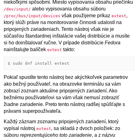
niekoľkými spôsobmi. Miesto vypisovania obsahu priečinku
alebo vypisovania obsahu súboru
/dev/input/
však použijeme príkaz
,
/proc/bus/input/devices
evtest
ktorý slúži práve na monitorovanie činnosti udalostí na
pripojených zariadeniach. Tento nástroj však nie je
súčasťou štandardnej inštalácie vašej distribúcie a musíte
si ho doinštalovať ručne. V prípade distribúcie
Fedora
nainštalujte balíček
takto:
evtest
Pokiaľ spustíte tento nástroj bez akýchkoľvek parametrov
ako bežný používateľ, na obrazovke terminálu sa vám
zobrazí zoznam aktuálne pripojených zariadení. Ako
bežnému používateľovi sa vám však nemusí zobraziť
žiadne zariadenie. Preto tento nástroj radšej spúšťajte s
právami superpoužívateľa.
Každý záznam zoznamu pripojených zariadení, ktorý
vypísal nástroj
, sa skladá z dvoch položiek: zo
evtest
s
úboru reprezentujúceho toto zariadenie
, a z
názvu