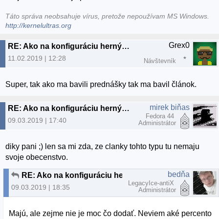
Táto správa neobsahuje vírus, pretože nepoužívam MS Windows.
http://kernelultras.org
Grex0
RE: Ako na konfiguráciu herných ovládačov 2.
11.02.2019 | 12:28
Návštevník
Super, tak ako ma bavili prednášky tak ma bavil článok.
mirek biňas
RE: Ako na konfiguráciu herných ovládačov 2.
Fedora 44
09.03.2019 | 17:40
Administrátor
diky pani ;) len sa mi zda, ze clanky tohto typu tu nemaju
svoje obecenstvo.
bedňa
RE: Ako na konfiguráciu herných ovládačov 2.
LegacyIce-antiX
09.03.2019 | 18:35
Administrátor
Majú, ale zejme nie je moc čo dodať. Neviem aké percento