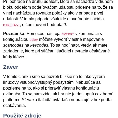
Pri pohľade na druhú udalosť, ktorá sa nachádza v druhom
bloku oddelom oddeľovačom udalostí, prídeme na to, že sa
v nej nachádzajú rovnaké položky ako v prípade prvej
udalosti. V tomto prípade však ide o uvoľnenie tlačidla
, o čom hovorí hodnota
0
.
BTN_EAST
Poznámka:
Pomocou nástroja
v kombinácii s
evtest
konfiguráciou
môžete vytvoriť vlastné mapovanie
udev
scancodes
na
keycodes
. To sa hodí napr. vtedy, ak máte
zariadenie, ktoré pri stláčaní tlačidiel nevracia očakávané
kódy kláves.
Záver
V tomto článku sme sa pozreli bližšie na to, ako vyzerá
linuxový vstupno/výstupný podsystém. Nabudúce sa
pozrieme na to, ako si pripraviť vlastnú konfiguráciu
ovládača. To sa nám zíde, ak hra nie je dostupná cez hernú
platformu
Steam
a tlačidlá ovládača nepracujú v hre podľa
očakávania.
Použité zdroje