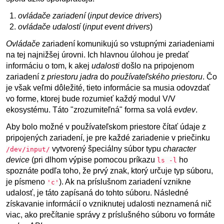
ovládače zariadení
(
input device drivers
)
ovládače udalostí
(
input event drivers
)
Ovládače
zariadení komunikujú so vstupnými zariadeniami
na tej najnižšej úrovni. Ich hlavnou úlohou je predať
informáciu o tom, k akej
udalosti
došlo na pripojenom
zariadení z
priestoru jadra
do
používateľského priestoru
. Čo
je však veľmi dôležité, tieto informácie sa musia odovzdať
vo forme, ktorej bude rozumieť každý modul V/V
ekosystému. Táto "zrozumiteľná" forma sa volá
evdev
.
Aby bolo možné v používateľskom priestore čítať údaje z
pripojených zariadení, je pre každé zariadenie v priečinku
vytvorený špeciálny súbor typu
character
/dev/input/
device
(pri dlhom výpise pomocou príkazu
ho
ls -l
spoznáte podľa toho, že prvý znak, ktorý určuje typ súboru,
je písmeno
). Ak na príslušnom zariadení vznikne
'c'
udalosť, je táto zapísaná do tohto súboru. Následné
získavanie informácií o vzniknutej udalosti neznamená nič
viac, ako prečítanie správy z príslušného súboru vo formáte