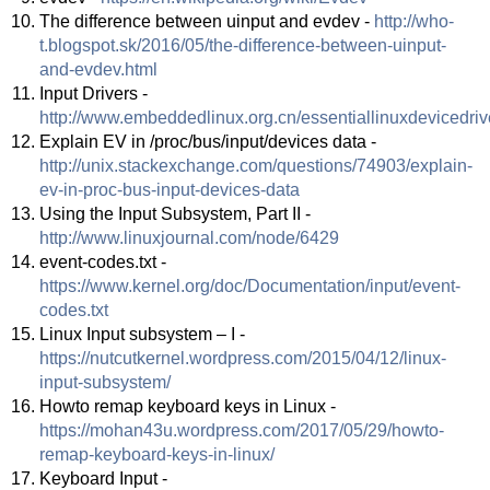
The difference between uinput and evdev -
http://who-
t.blogspot.sk/2016/05/the-difference-between-uinput-
and-evdev.html
Input Drivers -
http://www.embeddedlinux.org.cn/essentiallinuxdevicedriv
Explain EV in /proc/bus/input/devices data -
http://unix.stackexchange.com/questions/74903/explain-
ev-in-proc-bus-input-devices-data
Using the Input Subsystem, Part II -
http://www.linuxjournal.com/node/6429
event-codes.txt -
https://www.kernel.org/doc/Documentation/input/event-
codes.txt
Linux Input subsystem – I -
https://nutcutkernel.wordpress.com/2015/04/12/linux-
input-subsystem/
Howto remap keyboard keys in Linux -
https://mohan43u.wordpress.com/2017/05/29/howto-
remap-keyboard-keys-in-linux/
Keyboard Input -