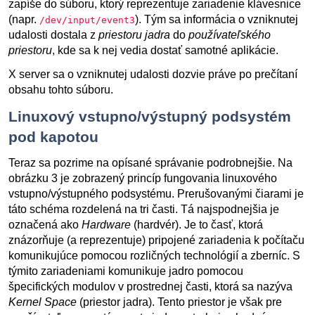
zapíše do súboru, ktorý reprezentuje zariadenie klávesnice
(napr.
). Tým sa informácia o vzniknutej
/dev/input/event3
udalosti dostala z
priestoru jadra
do
používateľského
priestoru
, kde sa k nej vedia dostať samotné aplikácie.
X server sa o vzniknutej udalosti dozvie práve po prečítaní
obsahu tohto súboru.
Linuxový vstupno/výstupný podsystém
pod kapotou
Teraz sa pozrime na opísané správanie podrobnejšie. Na
obrázku 3 je zobrazený princíp fungovania linuxového
vstupno/výstupného podsystému. Prerušovanými čiarami je
táto schéma rozdelená na tri časti. Tá najspodnejšia je
označená ako
Hardware
(hardvér). Je to časť, ktorá
znázorňuje (a reprezentuje) pripojené zariadenia k počítaču
komunikujúce pomocou rozličných technológií a zberníc. S
týmito zariadeniami komunikuje jadro pomocou
špecifických modulov v prostrednej časti, ktorá sa nazýva
Kernel Space
(priestor jadra). Tento priestor je však pre