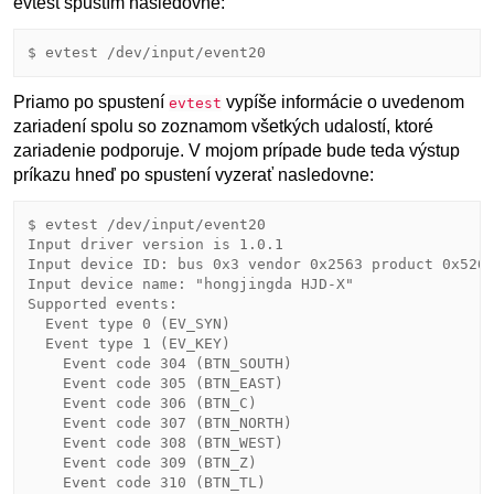
evtest spustím nasledovne:
Priamo po spustení
vypíše informácie o uvedenom
evtest
zariadení spolu so zoznamom všetkých udalostí, ktoré
zariadenie podporuje. V mojom prípade bude teda výstup
príkazu hneď po spustení vyzerať nasledovne:
$ evtest /dev/input/event20 

Input driver version is 1.0.1

Input device ID: bus 0x3 vendor 0x2563 product 0x526 
Input device name: "hongjingda HJD-X"

Supported events:

  Event type 0 (EV_SYN)

  Event type 1 (EV_KEY)

    Event code 304 (BTN_SOUTH)

    Event code 305 (BTN_EAST)

    Event code 306 (BTN_C)

    Event code 307 (BTN_NORTH)

    Event code 308 (BTN_WEST)

    Event code 309 (BTN_Z)

    Event code 310 (BTN_TL)
