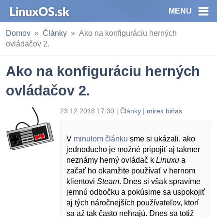
MENU
Domov
Články
Ako na konfiguráciu herných
ovládačov 2.
Ako na konfiguráciu herných
ovládačov 2.
23.12.2018 17:30 |
Články
|
mirek biňas
V
minulom článku
sme si ukázali, ako
jednoducho je možné pripojiť aj takmer
neznámy herný ovládač k
Linuxu
a
začať ho okamžite používať v hernom
klientovi
Steam
. Dnes si však spravíme
jemnú odbočku a pokúsime sa uspokojiť
aj tých náročnejších používateľov, ktorí
sa až tak často nehrajú. Dnes sa totiž