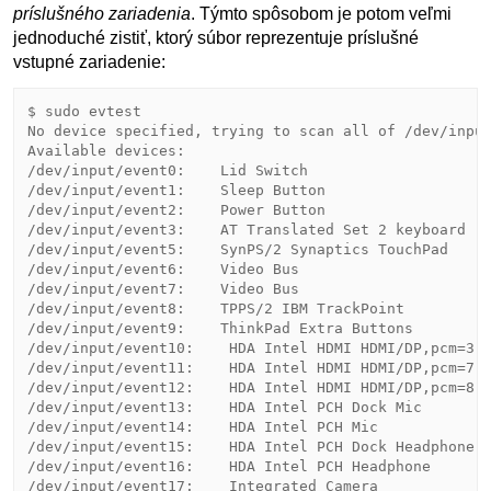
príslušného zariadenia
. Týmto spôsobom je potom veľmi
jednoduché zistiť, ktorý súbor reprezentuje príslušné
vstupné zariadenie:
$ sudo evtest 

No device specified, trying to scan all of /dev/input
Available devices:

/dev/input/event0:    Lid Switch

/dev/input/event1:    Sleep Button

/dev/input/event2:    Power Button

/dev/input/event3:    AT Translated Set 2 keyboard

/dev/input/event5:    SynPS/2 Synaptics TouchPad

/dev/input/event6:    Video Bus

/dev/input/event7:    Video Bus

/dev/input/event8:    TPPS/2 IBM TrackPoint

/dev/input/event9:    ThinkPad Extra Buttons

/dev/input/event10:    HDA Intel HDMI HDMI/DP,pcm=3

/dev/input/event11:    HDA Intel HDMI HDMI/DP,pcm=7

/dev/input/event12:    HDA Intel HDMI HDMI/DP,pcm=8

/dev/input/event13:    HDA Intel PCH Dock Mic

/dev/input/event14:    HDA Intel PCH Mic

/dev/input/event15:    HDA Intel PCH Dock Headphone

/dev/input/event16:    HDA Intel PCH Headphone

/dev/input/event17:    Integrated Camera
