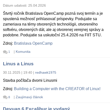
Dátum udalosti:
25.04.2026
Štvrtý ročník Bratislava OpenCamp pozná svoj termín a je
spustená možnosť prihlasovať príspevky. Podujatie sa
zameriava na témy otvorených technológii, otvoreného
softvéru, otvorených dát, ale aj otvorenej verejnej správy a
podobne. Podujatie sa uskutoční 25.4.2026 na FIIT STU.
Zdroj:
Bratislava OpenCamp
|
Komunita
1
Linus a Linus
30.11.2025 | 19:40
|
redhawk1975
Stavba počítača dvomi Linusmi
Zdroj:
Building a Computer with the CREATOR of Linux!
|
Zaujímavý článok
8
Devuan 6 Excalibur je vydaný