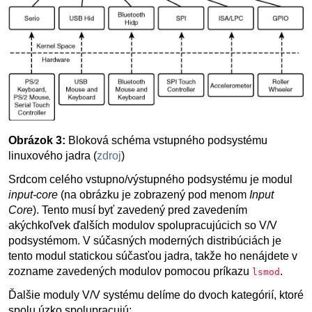
Obrázok 3:
Bloková schéma vstupného podsystému
linuxového jadra (
zdroj
)
Srdcom celého vstupno/výstupného podsystému je modul
input-core
(na obrázku je zobrazený pod menom
Input
Core
). Tento musí byť zavedený pred zavedením
akýchkoľvek ďalších modulov spolupracujúcich so V/V
podsystémom. V súčasných moderných distribúciách je
tento modul statickou súčasťou jadra, takže ho nenájdete v
zozname zavedených modulov pomocou príkazu
.
lsmod
Ďalšie moduly V/V systému delíme do dvoch kategórií, ktoré
spolu úzko spolupracujú: