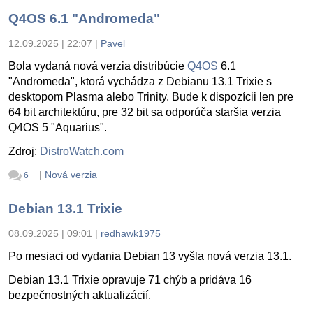
Q4OS 6.1 "Andromeda"
12.09.2025 | 22:07
|
Pavel
Bola vydaná nová verzia distribúcie
Q4OS
6.1
"Andromeda", ktorá vychádza z Debianu 13.1 Trixie s
desktopom Plasma alebo Trinity. Bude k dispozícii len pre
64 bit architektúru, pre 32 bit sa odporúča staršia verzia
Q4OS 5 "Aquarius".
Zdroj:
DistroWatch.com
|
Nová verzia
6
Debian 13.1 Trixie
08.09.2025 | 09:01
|
redhawk1975
Po mesiaci od vydania Debian 13 vyšla nová verzia 13.1.
Debian 13.1 Trixie opravuje 71 chýb a pridáva 16
bezpečnostných aktualizácií.