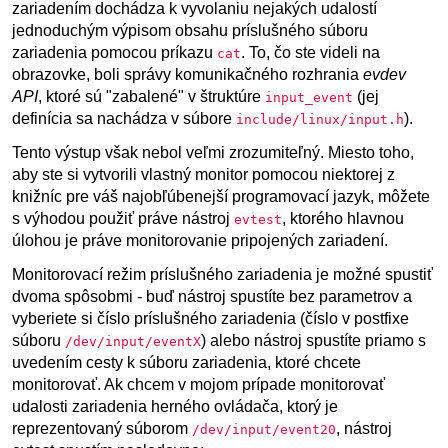
zariadením dochádza k vyvolaniu nejakých udalostí
jednoduchým výpisom obsahu príslušného súboru
zariadenia pomocou príkazu
. To, čo ste videli na
cat
obrazovke, boli správy komunikačného rozhrania
evdev
API
, ktoré sú "zabalené" v štruktúre
(jej
input_event
definícia sa nachádza v súbore
).
include/linux/input.h
Tento výstup však nebol veľmi zrozumiteľný. Miesto toho,
aby ste si vytvorili vlastný monitor pomocou niektorej z
knižníc pre váš najobľúbenejší programovací jazyk, môžete
s výhodou použiť práve nástroj
, ktorého hlavnou
evtest
úlohou je práve monitorovanie pripojených zariadení.
Monitorovací režim príslušného zariadenia je možné spustiť
dvoma spôsobmi - buď nástroj spustíte bez parametrov a
vyberiete si číslo príslušného zariadenia (číslo v postfixe
súboru
) alebo nástroj spustíte priamo s
/dev/input/eventX
uvedením cesty k súboru zariadenia, ktoré chcete
monitorovať. Ak chcem v mojom prípade monitorovať
udalosti zariadenia herného ovládača, ktorý je
reprezentovaný súborom
, nástroj
/dev/input/event20