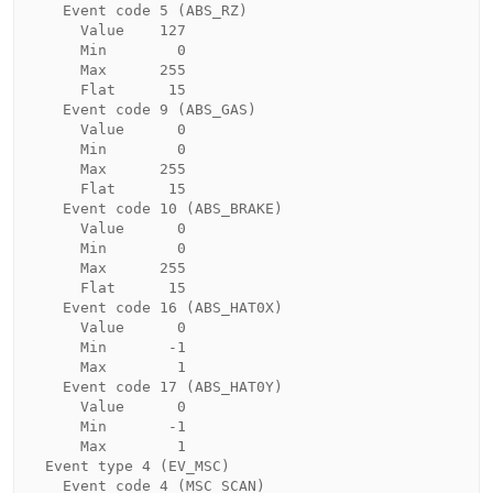
    Event code 5 (ABS_RZ)

      Value    127

      Min        0

      Max      255

      Flat      15

    Event code 9 (ABS_GAS)

      Value      0

      Min        0

      Max      255

      Flat      15

    Event code 10 (ABS_BRAKE)

      Value      0

      Min        0

      Max      255

      Flat      15

    Event code 16 (ABS_HAT0X)

      Value      0

      Min       -1

      Max        1

    Event code 17 (ABS_HAT0Y)

      Value      0

      Min       -1

      Max        1

  Event type 4 (EV_MSC)

    Event code 4 (MSC_SCAN)
