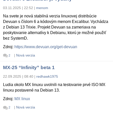
03.11.2025 | 22:52
|
menom
Na svete je nová stabilná verzia linuxovej distribúcie
Devuan s číslom 6 a kódovým menom Excalibur. Vychádza
z Debian 13 Trixie. Projekt Devuan sa zameriava na
poskytovanie alternatívy k Debianu, ktorú je možné použiť
bez SystemD.
Zdroj:
https://www.devuan.org/get-devuan
|
Nová verzia
2
MX-25 “Infinity” beta 1
22.09.2025 | 08:40
|
redhawk1975
Ludia okolo MX linuxu uvolnili na testovanie prvé ISO MX
linuxu postavené na Debian 13.
Zdroj:
MX linux
|
Nová verzia
2