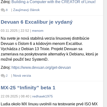
Zdroj:
Building a Computer with the CREATOR of Linux!
|
Zaujímavý článok
8
Devuan 6 Excalibur je vydaný
03.11.2025 | 22:52
|
menom
Na svete je nová stabilná verzia linuxovej distribúcie
Devuan s číslom 6 a kódovým menom Excalibur.
Vychádza z Debian 13 Trixie. Projekt Devuan sa
zameriava na poskytovanie alternatívy k Debianu, ktorú je
možné použiť bez SystemD.
Zdroj:
https://www.devuan.org/get-devuan
|
Nová verzia
2
MX-25 “Infinity” beta 1
22.09.2025 | 08:40
|
redhawk1975
Ludia okolo MX linuxu uvolnili na testovanie prvé ISO MX