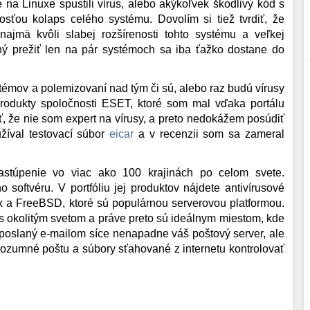
e na Linuxe spustili vírus, alebo akýkoľvek škodlivý kód s
sťou kolaps celého systému. Dovolím si tiež tvrdiť, že
ajmä kvôli slabej rozšírenosti tohto systému a veľkej
pný prežiť len na pár systémoch sa iba ťažko dostane do
émov a polemizovaní nad tým či sú, alebo raz budú vírusy
rodukty spoločnosti ESET, ktoré som mal vďaka portálu
 že nie som expert na vírusy, a preto nedokážem posúdiť
oužíval testovací súbor
eicar
a v recenzii som sa zameral
astúpenie vo viac ako 100 krajinách po celom svete.
softvéru. V portfóliu jej produktov nájdete antivírusové
 a FreeBSD, ktoré sú populárnou serverovou platformou.
s okolitým svetom a práve preto sú ideálnym miestom, kde
 poslaný e-mailom síce nenapadne váš poštový server, ale
 rozumné poštu a súbory sťahované z internetu kontrolovať