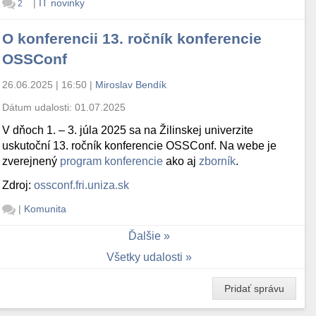
|
IT novinky
2
O konferencii 13. ročník konferencie
OSSConf
26.06.2025 | 16:50
|
Miroslav Bendík
Dátum udalosti:
01.07.2025
V dňoch 1. – 3. júla 2025 sa na Žilinskej univerzite
uskutoční 13. ročník konferencie OSSConf. Na webe je
zverejnený
program konferencie
ako aj
zborník
.
Zdroj:
ossconf.fri.uniza.sk
|
Komunita
Ďalšie
Všetky udalosti
Pridať správu