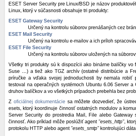
ESET Server Security pre Linux/BSD je názov produktové
Linux, ktorý v súčasnosti obsahuje tri produkty:
ESET Gateway Security
Určený na kontrolu súborov prenášaných cez brány 
ESET Mail Security
Určený na kontrolu e-mailov a ich príloh spracov
ESET File Security
Určený na kontrolu súborov uložených na súborov
Všetky tri produkty sú k dispozícii ako binárne balíčky v
Suse …) a tiež ako TGZ archív (ostatné distribúcie a Fre
príručke a vďaka svojej jednoduchosti by nemala robi
testoval na operačných systémoch Ubuntu 6.06 Server a 
druhov balíčkov a vo všetkých prípadoch prebehla bez pro
Z
oficiálnej dokumentácie
sa môžete dozvedieť, že ústr
esets, ktorý koordinuje činnosť ostatných modulov a komu
Server Security do prostredia Mail, File alebo Gateway
činnosť. Ako príklad môže poslúžiť agent
"esets_http"
, kto
protokolu HTTP alebo agent
"esets_smtp"
kontrolujúci dát