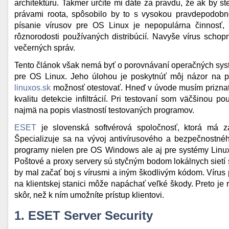
architektúru. Takmer určite mi dáte za pravdu, že ak by st
právami roota, spôsobilo by to s vysokou pravdepodobno
písanie vírusov pre OS Linux je nepopulárna činnosť, n
rôznorodosti používaných distribúcií. Navyše vírus scho
večerných správ.
Tento článok však nemá byť o porovnávaní operačných syst
pre OS Linux. Jeho úlohou je poskytnúť môj názor na p
linuxos.sk
možnosť otestovať. Hneď v úvode musím priznať,
kvalitu detekcie infiltrácií. Pri testovaní som väčšinou p
najmä na popis vlastností testovaných programov.
ESET
je slovenská softvérová spoločnosť, ktorá má z
Špecializuje sa na vývoj antivírusového a bezpečnostného 
programy nielen pre OS Windows ale aj pre systémy Linux
Poštové a proxy servery sú styčným bodom lokálnych sietí 
by mal začať boj s vírusmi a iným škodlivým kódom. Vírus
na klientskej stanici môže napáchať veľké škody. Preto je
skôr, než k ním umožníte prístup klientovi.
1. ESET Server Security