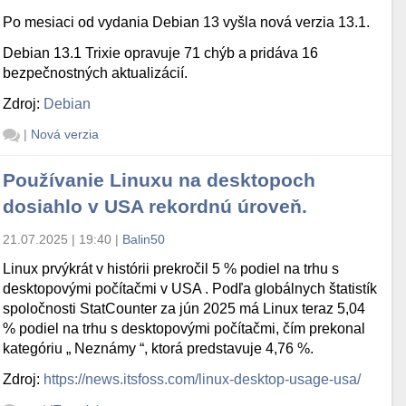
Po mesiaci od vydania Debian 13 vyšla nová verzia 13.1.
Debian 13.1 Trixie opravuje 71 chýb a pridáva 16
bezpečnostných aktualizácií.
Zdroj:
Debian
|
Nová verzia
Používanie Linuxu na desktopoch
dosiahlo v USA rekordnú úroveň.
21.07.2025 | 19:40
|
Balin50
Linux prvýkrát v histórii prekročil 5 % podiel na trhu s
desktopovými počítačmi v USA . Podľa globálnych štatistík
spoločnosti StatCounter za jún 2025 má Linux teraz 5,04
% podiel na trhu s desktopovými počítačmi, čím prekonal
kategóriu „ Neznámy “, ktorá predstavuje 4,76 %.
Zdroj:
https://news.itsfoss.com/linux-desktop-usage-usa/