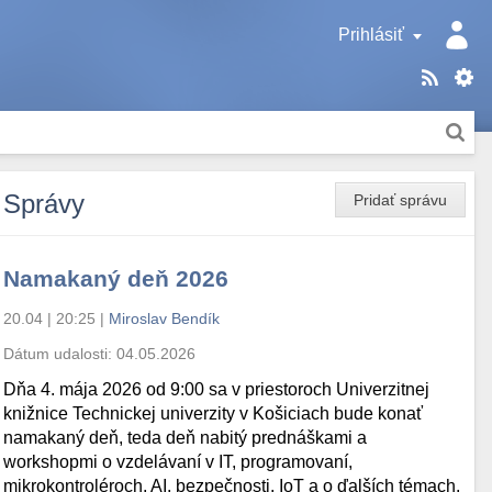
Prihlásiť
Správy
Pridať správu
Namakaný deň 2026
20.04 | 20:25
|
Miroslav Bendík
Dátum udalosti:
04.05.2026
Dňa 4. mája 2026 od 9:00 sa v priestoroch Univerzitnej
knižnice Technickej univerzity v Košiciach bude konať
namakaný deň, teda deň nabitý prednáškami a
workshopmi o vzdelávaní v IT, programovaní,
mikrokontroléroch, AI, bezpečnosti, IoT a o ďalších témach.