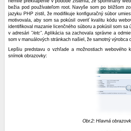
nemilé prekvapenie v podobe zistenia, že spomínaný webo
bežia pod používateľom root. Navyše som po bližšom z
jazyku PHP zistil, že modifikuje konfiguračný súbor umie
motivovala, aby som sa pokúsil overiť kvalitu kódu webo
identifikoval mazanie licenčného súboru a pokúsil som sa
v adresári
"/etc"
. Aplikácia sa zachovala správne a odmi
som v manuálových stránkach našiel, že samotný výrobca o
Lepšiu predstavu o vzhľade a možnostiach webového ko
snímok obrazovky:
Obr.2: Hlavná obrazov