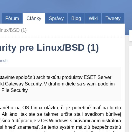
Fórum
Články
Správy
Blog
Wiki
Tweety
inux/BSD (1)
ity pre Linux/BSD (1)
mrich
redstavíme spoločnú architektúru produktov ESET Server
kt Gateway Security. V druhom diele sa s vami podelím
 File Security.
raného na OS Linux otázku, či je potrebné mať na tomto
k áno, tak ste sa takmer určite stali svedkom búrlivej
šina ľudí pracuje v OS Windows s právami administrátora
sí hneď znamenať, že tento systém má zlú bezpečnostnú