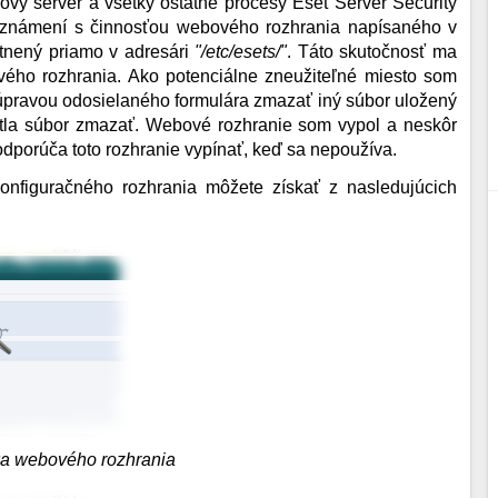
vý server a všetky ostatné procesy Eset Server Security
oznámení s činnosťou webového rozhrania napísaného v
stnený priamo v adresári
"/etc/esets/"
. Táto skutočnosť ma
vého rozhrania. Ako potenciálne zneužiteľné miesto som
 úpravou odosielaného formulára zmazať iný súbor uložený
etla súbor zmazať. Webové rozhranie som vypol a neskôr
dporúča toto rozhranie vypínať, keď sa nepoužíva.
nfiguračného rozhrania môžete získať z nasledujúcich
ka webového rozhrania