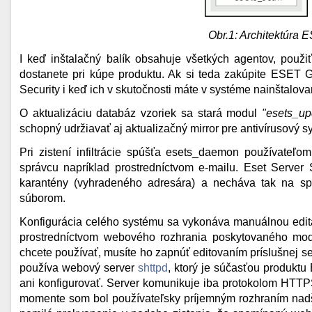
Obr.1: Architektúra 
I keď inštalačný balík obsahuje všetkých agentov, použ
dostanete pri kúpe produktu. Ak si teda zakúpite ESET
Security i keď ich v skutočnosti máte v systéme nainštalov
O aktualizáciu databáz vzoriek sa stará modul
"esets_up
schopný udržiavať aj aktualizačný mirror pre antivírusový 
Pri zistení infiltrácie spúšťa esets_daemon používateľom 
správcu napríklad prostredníctvom e-mailu. Eset Server 
karantény (vyhradeného adresára) a necháva tak na spr
súborom.
Konfigurácia celého systému sa vykonáva manuálnou edi
prostredníctvom webového rozhrania poskytovaného m
chcete používať, musíte ho zapnúť editovaním príslušnej 
používa webový server
shttpd
, ktorý je súčasťou produktu
ani konfigurovať. Server komunikuje iba protokolom HTT
momente som bol používateľsky príjemným rozhraním nad