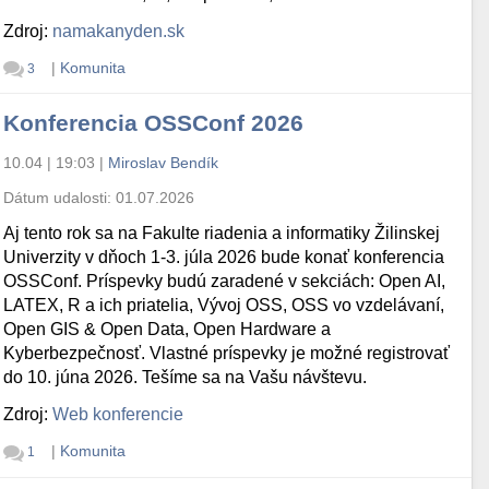
Zdroj:
namakanyden.sk
|
Komunita
3
Konferencia OSSConf 2026
10.04 | 19:03
|
Miroslav Bendík
Dátum udalosti:
01.07.2026
Aj tento rok sa na Fakulte riadenia a informatiky Žilinskej
Univerzity v dňoch 1-3. júla 2026 bude konať konferencia
OSSConf. Príspevky budú zaradené v sekciách: Open AI,
LATEX, R a ich priatelia, Vývoj OSS, OSS vo vzdelávaní,
Open GIS & Open Data, Open Hardware a
Kyberbezpečnosť. Vlastné príspevky je možné registrovať
do 10. júna 2026. Tešíme sa na Vašu návštevu.
Zdroj:
Web konferencie
|
Komunita
1