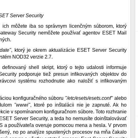
ESET Server Security
iť ich môžete iba so správnym licenčným súborom, ktorý
 Gateway Security nemôžete používať agentov ESET Mail
aných.
date"
, ktorý je okrem aktualizácie ESET Server Security
systém NOD32 verzie 2.7.
definovaný shell skript, ktorý o tejto udalosti informuje
Security podporuje tiež presun infikovaných objektov do
ávcovi systému rozhodnutie ako naložiť s infikovaným
táciou konfiguračného súboru
"/etc/esets/esets.conf"
alebo
odulom
"wwwi"
, ktoré po inštalácii nie je zapnuté. Ak ho
sekcie v spomínanom konfiguračnom súbore. Toto rozhranie
 ESET Server Security, a teda ho nemusíte doinštalovávať
PS a používateľa overuje pomocou mena a hesla. V prvom
šený, no po analýze spustených procesov na mňa čakalo