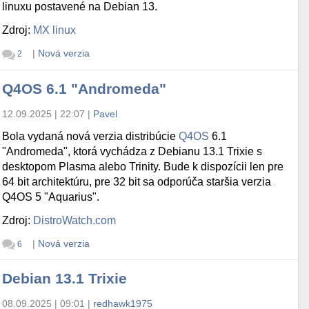
linuxu postavené na Debian 13.
Zdroj:
MX linux
|
Nová verzia
2
Q4OS 6.1 "Andromeda"
12.09.2025 | 22:07
|
Pavel
Bola vydaná nová verzia distribúcie
Q4OS
6.1
"Andromeda", ktorá vychádza z Debianu 13.1 Trixie s
desktopom Plasma alebo Trinity. Bude k dispozícii len pre
64 bit architektúru, pre 32 bit sa odporúča staršia verzia
Q4OS 5 "Aquarius".
Zdroj:
DistroWatch.com
|
Nová verzia
6
Debian 13.1 Trixie
08.09.2025 | 09:01
|
redhawk1975