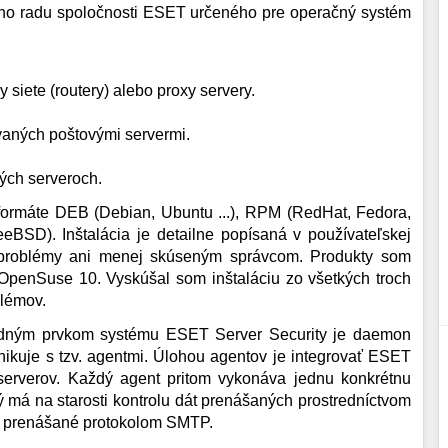
ho radu spoločnosti ESET určeného pre operačný systém
siete (routery) alebo proxy servery.
ávaných poštovými servermi.
ých serveroch.
o formáte DEB (Debian, Ubuntu ...), RPM (RedHat, Fedora,
eBSD). Inštalácia je detailne popísaná v používateľskej
ť problémy ani menej skúseným správcom. Produkty som
OpenSuse 10. Vyskúšal som inštaláciu zo všetkých troch
blémov.
edným prvkom systému ESET Server Security je daemon
nikuje s tzv. agentmi. Úlohou agentov je integrovať ESET
 serverov. Každý agent pritom vykonáva jednu konkrétnu
rý má na starosti kontrolu dát prenášaných prostredníctvom
a prenášané protokolom SMTP.