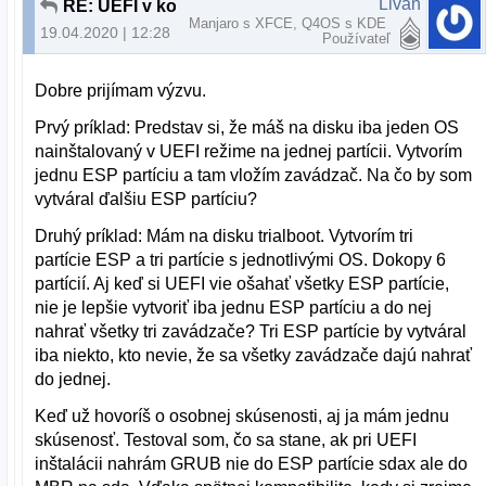
Livan
RE: UEFI v kocke pre BFU
Manjaro s XFCE, Q4OS s KDE
19.04.2020 | 12:28
Používateľ
Dobre prijímam výzvu.
Prvý príklad: Predstav si, že máš na disku iba jeden OS
nainštalovaný v UEFI režime na jednej partícii. Vytvorím
jednu ESP partíciu a tam vložím zavádzač. Na čo by som
vytváral ďalšiu ESP partíciu?
Druhý príklad: Mám na disku trialboot. Vytvorím tri
partície ESP a tri partície s jednotlivými OS. Dokopy 6
partícií. Aj keď si UEFI vie ošahať všetky ESP partície,
nie je lepšie vytvoriť iba jednu ESP partíciu a do nej
nahrať všetky tri zavádzače? Tri ESP partície by vytváral
iba niekto, kto nevie, že sa všetky zavádzače dajú nahrať
do jednej.
Keď už hovoríš o osobnej skúsenosti, aj ja mám jednu
skúsenosť. Testoval som, čo sa stane, ak pri UEFI
inštalácii nahrám GRUB nie do ESP partície sdax ale do