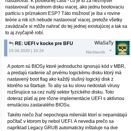
nastavovať. K poslednej časti - čo je to za nezmysel
nastavovať na jednom disku viacej, ako jednu bootovaciu
partíciu s príznakom ESP? Táto možnosť je iba v rovine
teórie a nik ich nebude nastavovať viacej, pretože všetky
zavádzače si môže nahrať do tej jednej existujúcej a tak sa
to aj zvyčajně robí.
WlaSaTy
RE: UEFI v kocke pre BFU
19.04.2020 | 10:24
Návštevník
A potom sú BIOSy ktoré jednoducho ignorujú kód v MBR,
a predajú riadenie až prvému logickému disku ktorý má
nastavený boot flag ako každý slušný logický disk z
ktorého sa štartuje. To aby sa ku slovu nedostali vírusy
rozširujúce sa cez nultý sektor fyzického disku. Toto
doteraz platí aj pre rôzne implementácie UEFI s aktívnou
emuláciou zastaralého BIOSu.
Takéto niečo žiaľ nepochopia mileniáli ktorí si nepamätajú
počítač v ktorom by nebol UEFI. A nevedia prečo sa
napríklad Legacy GRUB automaticky inštaluje na dve