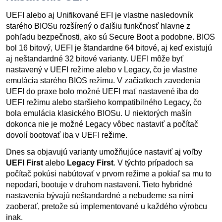
UEFI alebo aj Unifikované EFI je vlastne nasledovník
starého BIOSu rozšírený o ďalšiu funkčnosť hlavne z
pohľadu bezpečnosti, ako sú Secure Boot a podobne. BIOS
bol 16 bitový, UEFI je štandardne 64 bitové, aj keď existujú
aj neštandardné 32 bitové varianty. UEFI môže byť
nastavený v UEFI režime alebo v Legacy, čo je vlastne
emulácia starého BIOS režimu. V začiatkoch zavedenia
UEFI do praxe bolo možné UEFI mať nastavené iba do
UEFI režimu alebo staršieho kompatibilného Legacy, čo
bola emulácia klasického BIOSu. U niektorých mašín
dokonca nie je možné Legacy vôbec nastaviť a počítač
dovolí bootovať iba v UEFI režime.
Dnes sa objavujú varianty umožňujúce nastaviť aj voľby
UEFI First
alebo
Legacy First
. V týchto prípadoch sa
počítač pokúsi nabútovať v prvom režime a pokiaľ sa mu to
nepodarí, bootuje v druhom nastavení. Tieto hybridné
nastavenia bývajú neštandardné a nebudeme sa nimi
zaoberať, pretože sú implementované u každého výrobcu
inak.