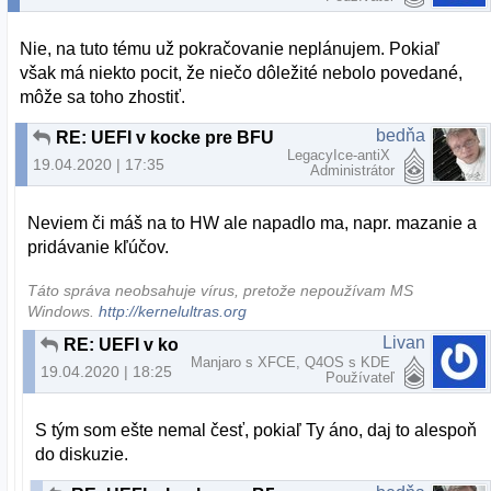
Nie, na tuto tému už pokračovanie neplánujem. Pokiaľ
však má niekto pocit, že niečo dôležité nebolo povedané,
môže sa toho zhostiť.
bedňa
RE: UEFI v kocke pre BFU
LegacyIce-antiX
19.04.2020 | 17:35
Administrátor
Neviem či máš na to HW ale napadlo ma, napr. mazanie a
pridávanie kľúčov.
Táto správa neobsahuje vírus, pretože nepoužívam MS
Windows.
http://kernelultras.org
Livan
RE: UEFI v kocke pre BFU
Manjaro s XFCE, Q4OS s KDE
19.04.2020 | 18:25
Používateľ
S tým som ešte nemal česť, pokiaľ Ty áno, daj to alespoň
do diskuzie.