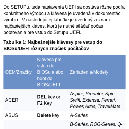
Do SETUPu, teda nastavenia UEFI sa dostáva rôzne podľa
konkrétneho výrobcu a klávesa je uvedená v dokumentácii
výrobcu. V nasledujúcej tabuľke je uvedený zoznam
najčastejších kláves, ktorú je nutné stláčať počas
bootovania pre vstup do Setupu UEFI.
Tabuľka 1: Najbežnejšie klávesy pre vstup do
BIOSu/UEFI rôznych značiek počítačov
Klávesa pre
vstup do
OEM/Značky
BIOSu alebo
Zariadenia/Modely
boot do
BIOS/UEFI
Aspire, Predator, Spin,
DEL
key or
ACER
Swift, Extensa, Ferrari,
F2
Key
Power, Altos, TravelMate
ASUS
Delete
key
A-Series
B-Series, ROG-Series, Q-