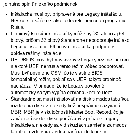
je nutné splniť niekoľko podmienok.
Inštalačka musí byť pripravená pre Legacy inštaláciu.
Neskôr si ukážeme, ako to docieliť pomocou programu
Rufus.
Linuxový Iso súbor inštalačky môže byť 32 alebo aj 64
bitový, pričom 32 bitový štandardne nepodporuje inú ako
Legacy inštaláciu. 64 bitová inštalačka podporuje
obidva režimy inštalácie.
UEFI/BIOS musí byť nastavený v Legacy režime, pričom
niektoré UEFI nemusia tento režim vôbec podporovať.
Musí byť povolené CSM, čo je vlastne BIOS
kompatibilný režim, pokiaľ sa v UEFI takýto prepínač
nachádza. V prípade, že je Legacy povolené,
automaticky sa tým vypína ochrana Secure Boot.
Štandardne sa musí inštalovať na disk s msdos tabuľkou
rozdelenia diskov, niekedy tiež nesprávne nazývaná
MBR. MBR je v skutočnosti Master Boot Record, čo je
zavádzací sektor disku používaný v prípade Legacy
inštalácie a niekedy sa v diskuziách zamieňa za msdos
tabuľku rozdelenia. Jedna partícia, do ktorej je