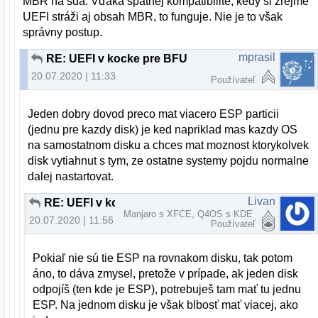
MBR na sda. Vďaka spätnej kompatibilite, kedy si zrejme
UEFI stráži aj obsah MBR, to funguje. Nie je to však
správny postup.
mprasil
RE: UEFI v kocke pre BFU
20.07.2020 | 11:33
Používateľ
Jeden dobry dovod preco mat viacero ESP particii
(jednu pre kazdy disk) je ked napriklad mas kazdy OS
na samostatnom disku a chces mat moznost ktorykolvek
disk vytiahnut s tym, ze ostatne systemy pojdu normalne
dalej nastartovat.
Livan
RE: UEFI v kocke pre BFU
Manjaro s XFCE, Q4OS s KDE
20.07.2020 | 11:56
Používateľ
Pokiaľ nie sú tie ESP na rovnakom disku, tak potom
áno, to dáva zmysel, pretože v prípade, ak jeden disk
odpojíš (ten kde je ESP), potrebuješ tam mať tu jednu
ESP. Na jednom disku je však blbosť mať viacej, ako