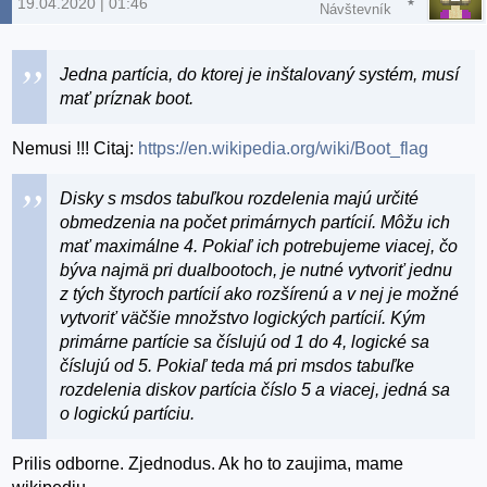
19.04.2020 | 01:46
Návštevník
Jedna partícia, do ktorej je inštalovaný systém, musí
mať príznak boot.
Nemusi !!! Citaj:
https://en.wikipedia.org/wiki/Boot_flag
Disky s msdos tabuľkou rozdelenia majú určité
obmedzenia na počet primárnych partícií. Môžu ich
mať maximálne 4. Pokiaľ ich potrebujeme viacej, čo
býva najmä pri dualbootoch, je nutné vytvoriť jednu
z tých štyroch partícií ako rozšírenú a v nej je možné
vytvoriť väčšie množstvo logických partícií. Kým
primárne partície sa číslujú od 1 do 4, logické sa
číslujú od 5. Pokiaľ teda má pri msdos tabuľke
rozdelenia diskov partícia číslo 5 a viacej, jedná sa
o logickú partíciu.
Prilis odborne. Zjednodus. Ak ho to zaujima, mame