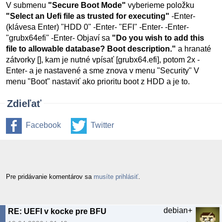
V submenu
"Secure Boot Mode"
vyberieme položku
"Select an Uefi file as trusted for executing"
-Enter-
(klávesa Enter) "HDD 0" -Enter- "EFI" -Enter-
-Enter-
"grubx64efi" -Enter- Objaví sa
"Do you wish to add this
file to allowable database? Boot description."
a hranaté
zátvorky [], kam je nutné vpísať [grubx64.efi], potom 2x -
Enter- a je nastavené a sme znova v menu "Security" V
menu "Boot" nastaviť ako prioritu boot z HDD a je to.
Zdieľať
Facebook
Twitter
Pre pridávanie komentárov sa
musíte prihlásiť
.
debian+
RE: UEFI v kocke pre BFU