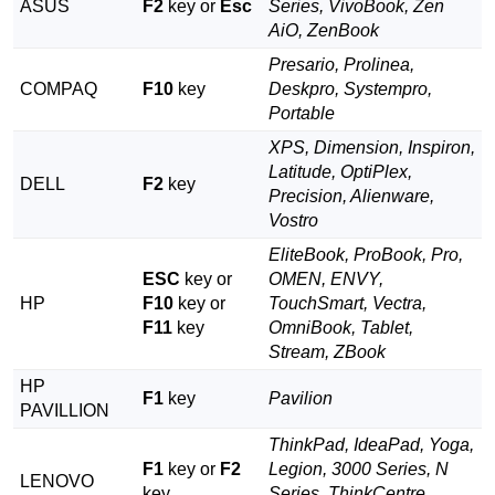
ASUS
F2
key or
Esc
Series, VivoBook, Zen
AiO, ZenBook
Presario, Prolinea,
COMPAQ
F10
key
Deskpro, Systempro,
Portable
XPS, Dimension, Inspiron,
Latitude, OptiPlex,
DELL
F2
key
Precision, Alienware,
Vostro
EliteBook, ProBook, Pro,
ESC
key or
OMEN, ENVY,
HP
F10
key or
TouchSmart, Vectra,
F11
key
OmniBook, Tablet,
Stream, ZBook
HP
F1
key
Pavilion
PAVILLION
ThinkPad, IdeaPad, Yoga,
F1
key or
F2
Legion, 3000 Series, N
LENOVO
key
Series, ThinkCentre,