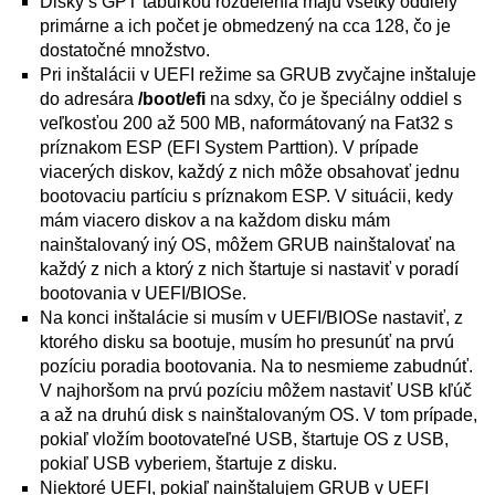
Disky s GPT tabuľkou rozdelenia majú všetky oddiely
primárne a ich počet je obmedzený na cca 128, čo je
dostatočné množstvo.
Pri inštalácii v UEFI režime sa GRUB zvyčajne inštaluje
do adresára
/boot/efi
na sdxy, čo je špeciálny oddiel s
veľkosťou 200 až 500 MB, naformátovaný na Fat32 s
príznakom ESP (EFI System Parttion). V prípade
viacerých diskov, každý z nich môže obsahovať jednu
bootovaciu partíciu s príznakom ESP. V situácii, kedy
mám viacero diskov a na každom disku mám
nainštalovaný iný OS, môžem GRUB nainštalovať na
každý z nich a ktorý z nich štartuje si nastaviť v poradí
bootovania v UEFI/BIOSe.
Na konci inštalácie si musím v UEFI/BIOSe nastaviť, z
ktorého disku sa bootuje, musím ho presunúť na prvú
pozíciu poradia bootovania. Na to nesmieme zabudnúť.
V najhoršom na prvú pozíciu môžem nastaviť USB kľúč
a až na druhú disk s nainštalovaným OS. V tom prípade,
pokiaľ vložím bootovateľné USB, štartuje OS z USB,
pokiaľ USB vyberiem, štartuje z disku.
Niektoré UEFI, pokiaľ nainštalujem GRUB v UEFI