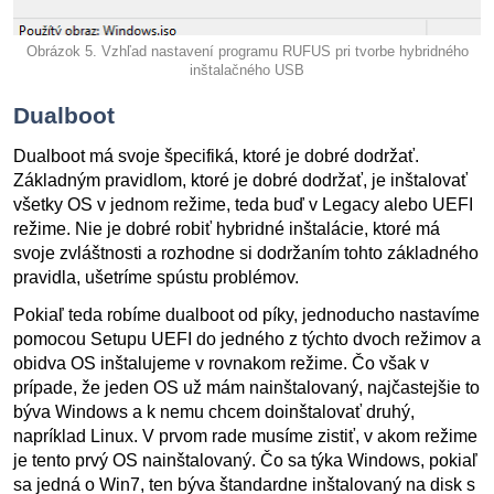
Obrázok 5. Vzhľad nastavení programu RUFUS pri tvorbe hybridného
inštalačného USB
Dualboot
Dualboot má svoje špecifiká, ktoré je dobré dodržať.
Základným pravidlom, ktoré je dobré dodržať, je inštalovať
všetky OS v jednom režime, teda buď v Legacy alebo UEFI
režime. Nie je dobré robiť hybridné inštalácie, ktoré má
svoje zvláštnosti a rozhodne si dodržaním tohto základného
pravidla, ušetríme spústu problémov.
Pokiaľ teda robíme dualboot od píky, jednoducho nastavíme
pomocou Setupu UEFI do jedného z týchto dvoch režimov a
obidva OS inštalujeme v rovnakom režime. Čo však v
prípade, že jeden OS už mám nainštalovaný, najčastejšie to
býva Windows a k nemu chcem doinštalovať druhý,
napríklad Linux. V prvom rade musíme zistiť, v akom režime
je tento prvý OS nainštalovaný. Čo sa týka Windows, pokiaľ
sa jedná o Win7, ten býva štandardne inštalovaný na disk s