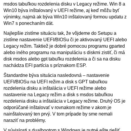
msdos tabuľkou rozdelenia disku v Legacy režime. Win 8 a
Win10 býva inštalovaný v UEFI režime, aj keď môžu byť
výnimky, najmä ak býva Win10 inštalovaný formou updatu z
Win7 s ponechaním dát.
Najlepšie zistíme situáciu tak, že vôjdeme do Setupu a
zistíme nastavenie UEFI/BIOSu či je aktivovaný UEFI alebo
Legacy režim. Taktiež je dobré pomocou programu gparted
alebo iného programu na manipuláciu s diskmi zistiť, či má
disk msdos alebo gpt tabuľku rozdelenia a či sa na disku
nachádza EFI partícia s príznakom ESP.
Štandardne býva situácia nasledovná – nastavenie
UEFI/BIOSu na UEFI režim a disk s GPT tabuľkou
rozdelenia disku a inštalácia v UEFI režime alebo
nastavenie na Legacy režim a disk s msdos tabuľkou
rozdelenia disku a inštalácia v Legacy režime. Druhý OS je
odporúčané inštalovať v rovnakom režime v akom je
nainštalovaný ten prvý. V tom prípade by sme nemali
naraziť na problémy.
V súvislosti s dualbootom s Windows je nutné ešte riešiť