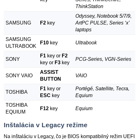
ThinkStation
Odyssey, Notebook 5/7/9,
SAMSUNG
F2
key
ArtPC PULSE, Series ‘x’
laptops
SAMSUNG
F10
key
Ultrabook
ULTRABOOK
F1
key or
F2
SONY
PCG-Series, VGN-Series
key or
F3
key
ASSIST
SONY VAIO
VAIO
BUTTON
F1
key or
Portégé, Satellite, Tecra,
TOSHIBA
ESC
key
Equium
TOSHIBA
F12
key
Equium
EQUIUM
Inštalácia v Legacy režime
Na inštaláciu v Legacy, čo je BIOS kompatibilný režim UEFI