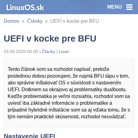
MENU
Domov
Články
UEFI v kocke pre BFU
UEFI v kocke pre BFU
19.04.2020 00:00 |
Články
|
Livan
Tento článok som sa rozhodol napísať, pretože
poslednou dobou pozorujem, že najmä BFU tápu v tom,
ako správne inštalovať OS v súvislosti s nastavením
UEFI. Dotknem sa okrajovo aj problematiky dualbootu.
Keďže problematika je veľmi rozsiahla, rozhodol som sa
uviesť iba základné informácie o problematike a
prípadné hybridné inštalácie som sa aj vďaka tomu, že s
tým nemám praktické skúsenosti, rozhodol neuvádzať.
Nastavenie UEFI