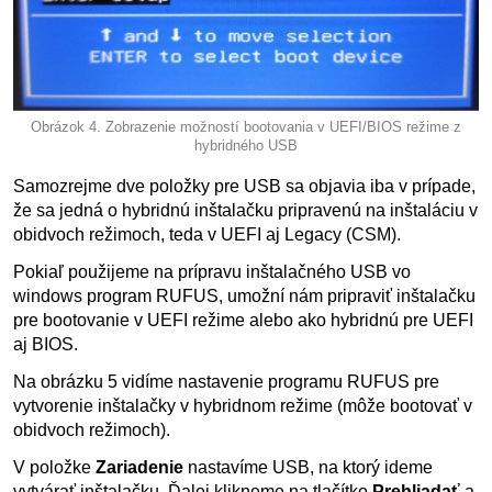
Obrázok 4. Zobrazenie možností bootovania v UEFI/BIOS režime z
hybridného USB
Samozrejme dve položky pre USB sa objavia iba v prípade,
že sa jedná o hybridnú inštalačku pripravenú na inštaláciu v
obidvoch režimoch, teda v UEFI aj Legacy (CSM).
Pokiaľ použijeme na prípravu inštalačného USB vo
windows program RUFUS, umožní nám pripraviť inštalačku
pre bootovanie v UEFI režime alebo ako hybridnú pre UEFI
aj BIOS.
Na obrázku 5 vidíme nastavenie programu RUFUS pre
vytvorenie inštalačky v hybridnom režime (môže bootovať v
obidvoch režimoch).
V položke
Zariadenie
nastavíme USB, na ktorý ideme
vytvárať inštalačku. Ďalej klikneme na tlačítko
Prehliadať
a