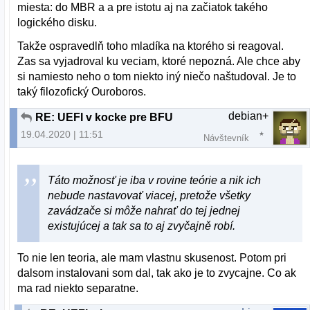
miesta: do MBR a a pre istotu aj na začiatok takého
logického disku.
Takže ospravedlň toho mladíka na ktorého si reagoval.
Zas sa vyjadroval ku veciam, ktoré nepozná. Ale chce aby
si namiesto neho o tom niekto iný niečo naštudoval. Je to
taký filozofický Ouroboros.
debian+
RE: UEFI v kocke pre BFU
19.04.2020 | 11:51
Návštevník
Táto možnosť je iba v rovine teórie a nik ich
nebude nastavovať viacej, pretože všetky
zavádzače si môže nahrať do tej jednej
existujúcej a tak sa to aj zvyčajně robí.
To nie len teoria, ale mam vlastnu skusenost. Potom pri
dalsom instalovani som dal, tak ako je to zvycajne. Co ak
ma rad niekto separatne.