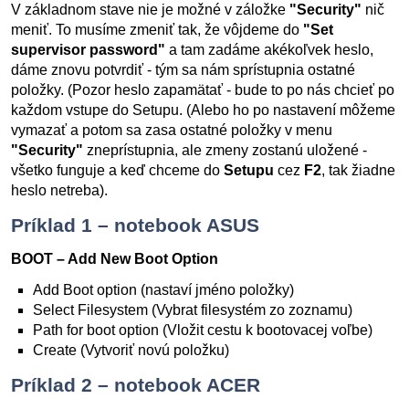
V základnom stave nie je možné v záložke
"Security"
nič
meniť. To musíme zmeniť tak, že vôjdeme do
"Set
supervisor password"
a tam zadáme akékoľvek heslo,
dáme znovu potvrdiť - tým sa nám sprístupnia ostatné
položky. (Pozor heslo zapamätať - bude to po nás chcieť po
každom vstupe do Setupu. (Alebo ho po nastavení môžeme
vymazať a potom sa zasa ostatné položky v menu
"Security"
zneprístupnia, ale zmeny zostanú uložené -
všetko funguje a keď chceme do
Setupu
cez
F2
, tak žiadne
heslo netreba).
Príklad 1 – notebook ASUS
BOOT – Add New Boot Option
Add Boot option (nastaví jméno položky)
Select Filesystem (Vybrat filesystém zo zoznamu)
Path for boot option (Vložit cestu k bootovacej voľbe)
Create (Vytvoriť novú položku)
Príklad 2 – notebook ACER