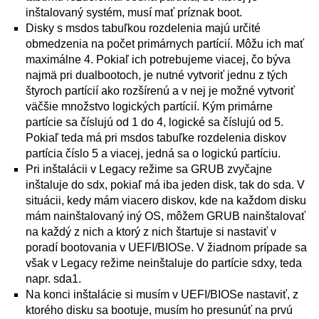
inštalovaný systém, musí mať príznak boot.
Disky s msdos tabuľkou rozdelenia majú určité
obmedzenia na počet primárnych partícií. Môžu ich mať
maximálne 4. Pokiaľ ich potrebujeme viacej, čo býva
najmä pri dualbootoch, je nutné vytvoriť jednu z tých
štyroch partícií ako rozšírenú a v nej je možné vytvoriť
väčšie množstvo logických partícií. Kým primárne
partície sa číslujú od 1 do 4, logické sa číslujú od 5.
Pokiaľ teda má pri msdos tabuľke rozdelenia diskov
partícia číslo 5 a viacej, jedná sa o logickú partíciu.
Pri inštalácii v Legacy režime sa GRUB zvyčajne
inštaluje do sdx, pokiaľ má iba jeden disk, tak do sda. V
situácii, kedy mám viacero diskov, kde na každom disku
mám nainštalovaný iný OS, môžem GRUB nainštalovať
na každý z nich a ktorý z nich štartuje si nastaviť v
poradí bootovania v UEFI/BIOSe. V žiadnom prípade sa
však v Legacy režime neinštaluje do partície sdxy, teda
napr. sda1.
Na konci inštalácie si musím v UEFI/BIOSe nastaviť, z
ktorého disku sa bootuje, musím ho presunúť na prvú