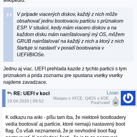
wikipediu.
V prípade viacerých diskov, každý z nich môže
obsahovať jednu bootovaciu partíciu s príznakom
ESP. V situácii, kedy mám viacero diskov a na
každom disku mám nainštalovaný iný OS, môžem
GRUB nainštalovať na každý z nich a ktorý z nich
štartuje si nastaviť v poradí bootovania v
UEFI/BIOSe.
Jednu aj viac. UEFI prehlada kazde z tychto particii s tym
priznakom a prida zoznamu pre spustana vsetky vsetky
najdene zavadzace.
Livan
RE: UEFI v kocke pre BFU
Manjaro s XFCE, Q4OS s KDE
19.04.2020 | 09:52
Používateľ
K odkazu na wiki - píšu tam iba, že niektoré bootloadery
vedia bootovať aj partície, ktoré nemajú nastavený boot
flag. Čo však neznamená, že je nevhodné boot flag