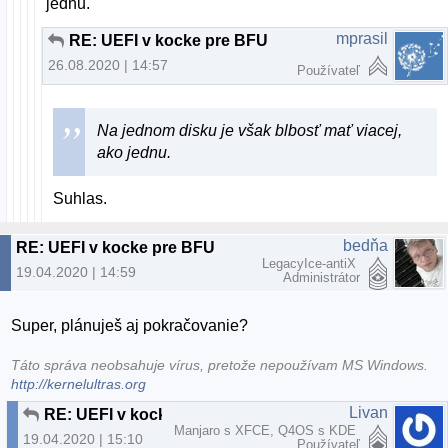
jednu.
mprasil
RE: UEFI v kocke pre BFU
26.08.2020 | 14:57
Používateľ
Na jednom disku je však blbosť mať viacej,
ako jednu.
Suhlas.
bedňa
RE: UEFI v kocke pre BFU
LegacyIce-antiX
19.04.2020 | 14:59
Administrátor
Super, plánuješ aj pokračovanie?
Táto správa neobsahuje vírus, pretože nepoužívam MS Windows.
http://kernelultras.org
Livan
RE: UEFI v kocke pre BFU
Manjaro s XFCE, Q4OS s KDE
19.04.2020 | 15:10
Používateľ