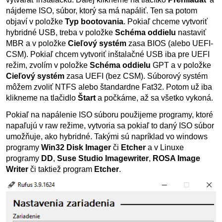
nájdeme ISO, súbor, ktorý sa má napáliť. Ten sa potom
objaví v položke
Typ bootovania
. Pokiaľ chceme vytvoriť
hybridné USB, treba v položke
Schéma oddielu
nastaviť
MBR a v položke
Cieľový systém
zasa BIOS (alebo UEFI-
CSM). Pokiaľ chcem vytvoriť inštalačné USB iba pre UEFI
režim, zvolím v položke
Schéma oddielu
GPT a v položke
Cieľový systém
zasa UEFI (bez CSM). Súborový systém
môžem zvoliť NTFS alebo štandardne Fat32. Potom už iba
klikneme na tlačidlo
Štart
a počkáme, až sa všetko vykoná.
Pokiaľ na napálenie ISO súboru použijeme programy, ktoré
napaľujú v raw režime, vytvoria sa pokiaľ to daný ISO súbor
umožňuje, ako hybridné. Takými sú napríklad vo windows
programy
Win32 Disk Imager
či
Etcher
a v Linuxe
programy
DD
,
Suse Studio Imagewriter
,
ROSA Image
Writer
či taktiež program
Etcher
.