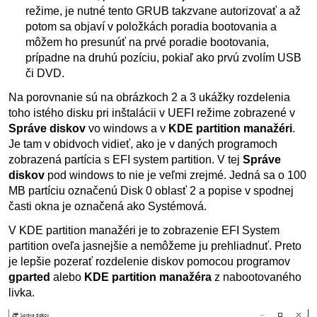
režime, je nutné tento GRUB takzvane autorizovať a až
potom sa objaví v položkách poradia bootovania a
môžem ho presunúť na prvé poradie bootovania,
prípadne na druhú pozíciu, pokiaľ ako prvú zvolím USB
či DVD.
Na porovnanie sú na obrázkoch 2 a 3 ukážky rozdelenia
toho istého disku pri inštalácii v UEFI režime zobrazené v
Správe diskov
vo windows a v
KDE partition manažéri
.
Je tam v obidvoch vidieť, ako je v daných programoch
zobrazená partícia s EFI system partition. V tej
Správe
diskov
pod windows to nie je veľmi zrejmé. Jedná sa o 100
MB partíciu označenú Disk 0 oblasť 2 a popise v spodnej
časti okna je označená ako Systémová.
V KDE partition manažéri je to zobrazenie EFI System
partition oveľa jasnejšie a nemôžeme ju prehliadnuť. Preto
je lepšie pozerať rozdelenie diskov pomocou programov
gparted
alebo
KDE partition manažéra
z nabootovaného
livka.