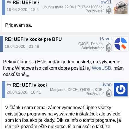
qw11
RE: UEFI v kocke pre BFU
ubuntu mate 22.04 HP 17-ca1006nc
19.04.2020 | 18:49
Používateľ
Pridavam sa.
Pavel
RE: UEFI v kocke pre BFU
Q4OS, Debian
19.04.2020 | 21:48
Administrátor
Pekný článok :-) Ešte pridám jeden postreh, na vytvorenie
live z Windows iso celkom dobre poslúži aj
WoeUSB
, mám
odskúšané,,,
Livan
RE: UEFI v kocke pre BFU
Manjaro s XFCE, Q4OS s KDE
20.04.2020 | 10:41
Používateľ
V článku som nemal zámer vymenovať úplne všetky
existujúce programy na vytváranie inštalačiek ale uviedol
som ich iba ako príklady. Dík za info o tomto programe, ja
ich tiež poznám ešte niekoľko. Išlo mi skôr o fakt, že