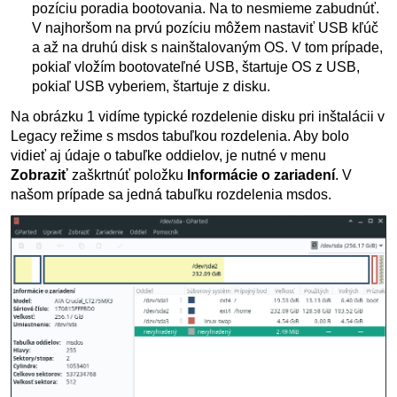
pozíciu poradia bootovania. Na to nesmieme zabudnúť.
V najhoršom na prvú pozíciu môžem nastaviť USB kľúč
a až na druhú disk s nainštalovaným OS. V tom prípade,
pokiaľ vložím bootovateľné USB, štartuje OS z USB,
pokiaľ USB vyberiem, štartuje z disku.
Na obrázku 1 vidíme typické rozdelenie disku pri inštalácii v
Legacy režime s msdos tabuľkou rozdelenia. Aby bolo
vidieť aj údaje o tabuľke oddielov, je nutné v menu
Zobraziť
zaškrtnúť položku
Informácie o zariadení
. V
našom prípade sa jedná tabuľku rozdelenia msdos.