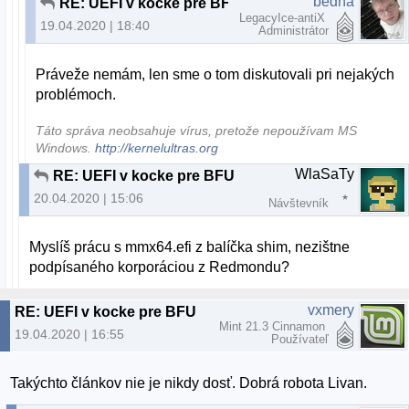
bedňa
RE: UEFI v kocke pre BFU
LegacyIce-antiX
19.04.2020 | 18:40
Administrátor
Práveže nemám, len sme o tom diskutovali pri nejakých
problémoch.
Táto správa neobsahuje vírus, pretože nepoužívam MS
Windows.
http://kernelultras.org
WlaSaTy
RE: UEFI v kocke pre BFU
20.04.2020 | 15:06
Návštevník
Myslíš prácu s mmx64.efi z balíčka shim, nezištne
podpísaného korporáciou z Redmondu?
vxmery
RE: UEFI v kocke pre BFU
Mint 21.3 Cinnamon
19.04.2020 | 16:55
Používateľ
Takýchto článkov nie je nikdy dosť. Dobrá robota Livan.