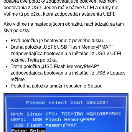
objavia dve položky zodpovedajúce obidvom režimom
bootovania z USB. Jeden má v názve UEFI a druhý nie.
Volíme tú položku, ktorá zodpovedá nastaveniu UEFI.
Ako vidíme na nasledujúcom obrázku, nachádzajú sa tam
štyri položky.
Prvá položka je bootovanie z pevného disku.
Druhá položka „UEFI: USB Flash MemoryPMAP“
zodpovedajúca bootovaniu a inštalácii z USB v UEFI
režime. Tretia položka
Tretia položka „USB Flash MemoryPMAP“
zodpovedajúca bootovaniu a inštalácii z USB v Legacy
režime
Posledná položka umožní spustenie Setupu