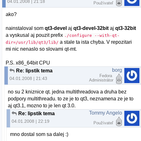
04.01.2008 | 21:18
Používateľ
ako?
nainstaloval som
qt3-devel
aj
qt3-devel-32bit
aj
qt3-32bit
a vyskusal aj pouzit prefix
./configure --with-qt-
a stale ta ista chyba. V repozitari
dir=/usr/lib/qt3/lib/
mi nic nenaslo so slovami qt-mt.
P.S. x86_64bit CPU
borg
Re: lipstik tema
Fedora
04.01.2008 | 21:43
Administrátor
no su 2 kniznice qt. jedna multithreadova a druha bez
podpory multithreadu. to ze je to qt3, neznamena ze je to
aj qt3.1, mozno to je len qt 3.0.
Tommy Angelo
Re: lipstik tema
04.01.2008 | 22:19
Používateľ
mno dostal som sa dalej :)