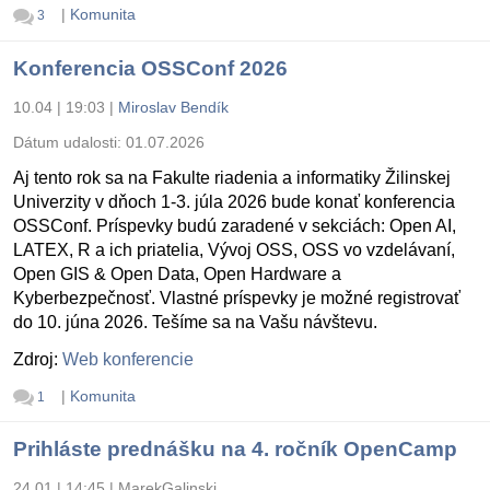
|
Komunita
3
Konferencia OSSConf 2026
10.04 | 19:03
|
Miroslav Bendík
Dátum udalosti:
01.07.2026
Aj tento rok sa na Fakulte riadenia a informatiky Žilinskej
Univerzity v dňoch 1-3. júla 2026 bude konať konferencia
OSSConf. Príspevky budú zaradené v sekciách: Open AI,
LATEX, R a ich priatelia, Vývoj OSS, OSS vo vzdelávaní,
Open GIS & Open Data, Open Hardware a
Kyberbezpečnosť. Vlastné príspevky je možné registrovať
do 10. júna 2026. Tešíme sa na Vašu návštevu.
Zdroj:
Web konferencie
|
Komunita
1
Prihláste prednášku na 4. ročník OpenCamp
24.01 | 14:45
|
MarekGalinski