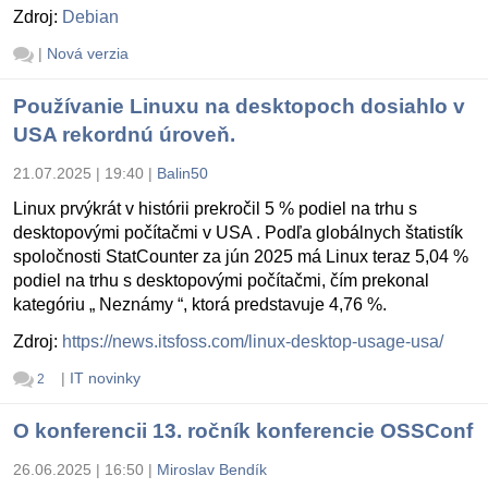
Zdroj:
Debian
|
Nová verzia
Používanie Linuxu na desktopoch dosiahlo v
USA rekordnú úroveň.
21.07.2025 | 19:40
|
Balin50
Linux prvýkrát v histórii prekročil 5 % podiel na trhu s
desktopovými počítačmi v USA . Podľa globálnych štatistík
spoločnosti StatCounter za jún 2025 má Linux teraz 5,04 %
podiel na trhu s desktopovými počítačmi, čím prekonal
kategóriu „ Neznámy “, ktorá predstavuje 4,76 %.
Zdroj:
https://news.itsfoss.com/linux-desktop-usage-usa/
|
IT novinky
2
O konferencii 13. ročník konferencie OSSConf
26.06.2025 | 16:50
|
Miroslav Bendík