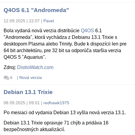
Q4OS 6.1 "Andromeda"
12.09.2025 | 22:07
|
Pavel
Bola vydaná nová verzia distribúcie
Q4OS
6.1
"Andromeda", ktorá vychádza z Debianu 13.1 Trixie s
desktopom Plasma alebo Trinity. Bude k dispozícii len pre
64 bit architektúru, pre 32 bit sa odporúča staršia verzia
Q4OS 5 "Aquarius".
Zdroj:
DistroWatch.com
|
Nová verzia
6
Debian 13.1 Trixie
08.09.2025 | 09:01
|
redhawk1975
Po mesiaci od vydania Debian 13 vyšla nová verzia 13.1.
Debian 13.1 Trixie opravuje 71 chýb a pridáva 16
bezpečnostných aktualizácií.