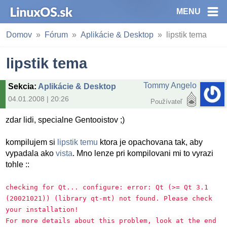
MENU
Domov
Fórum
Aplikácie & Desktop
lipstik tema
lipstik tema
Tommy Angelo
Sekcia
:
Aplikácie & Desktop
04.01.2008 | 20:26
Používateľ
zdar lidi, specialne Gentooistov ;)
kompilujem si
lipstik temu
ktora je opachovana tak, aby
vypadala ako
vista
. Mno lenze pri kompilovani mi to vyrazi
tohle ::
checking for Qt... configure: error: Qt (>= Qt 3.1
(20021021)) (library qt-mt) not found. Please check
your installation!
For more details about this problem, look at the end