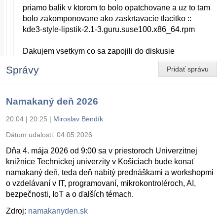
priamo balik v ktorom to bolo opatchovane a uz to tam
bolo zakomponovane ako zaskrtavacie tlacitko ::
kde3-style-lipstik-2.1-3.guru.suse100.x86_64.rpm
Dakujem vsetkym co sa zapojili do diskusie
Správy
Pridať správu
Namakaný deň 2026
20.04 | 20:25
|
Miroslav Bendík
Dátum udalosti:
04.05.2026
Dňa 4. mája 2026 od 9:00 sa v priestoroch Univerzitnej
knižnice Technickej univerzity v Košiciach bude konať
namakaný deň, teda deň nabitý prednáškami a workshopmi
o vzdelávaní v IT, programovaní, mikrokontroléroch, AI,
bezpečnosti, IoT a o ďalších témach.
Zdroj:
namakanyden.sk