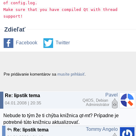
of config.log.
Make sure that you have compiled Qt with thread
support!
Zdieľať
Facebook
Twitter
Pre pridávanie komentárov sa
musíte prihlásiť
.
Pavel
Re: lipstik tema
Q4OS, Debian
04.01.2008 | 20:35
Administrátor
Nebude to tým že ti chýba knižnica
qt-mt
? Prípadne je
potrebné túto knižnicu aktualizovať.
Tommy Angelo
Re: lipstik tema