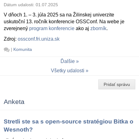
Dátum udalosti:
01.07.2025
V dňoch 1. – 3. júla 2025 sa na Žilinskej univerzite
uskutoční 13. ročník konferencie OSSConf. Na webe je
zverejnený
program konferencie
ako aj
zborník
.
Zdroj:
ossconf.fri.uniza.sk
|
Komunita
Ďalšie
Všetky udalosti
Pridať správu
Anketa
Stretli ste sa s open-source stratégiou Bitka o
Wesnoth?