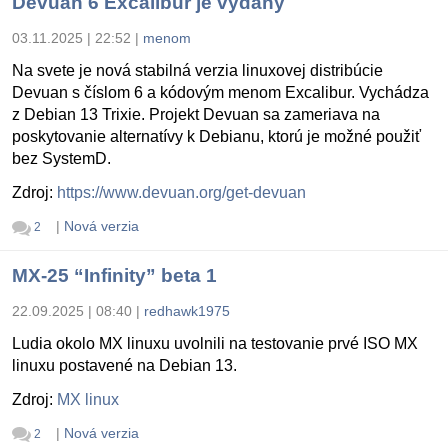
Devuan 6 Excalibur je vydaný
03.11.2025 | 22:52
|
menom
Na svete je nová stabilná verzia linuxovej distribúcie
Devuan s číslom 6 a kódovým menom Excalibur. Vychádza
z Debian 13 Trixie. Projekt Devuan sa zameriava na
poskytovanie alternatívy k Debianu, ktorú je možné použiť
bez SystemD.
Zdroj:
https://www.devuan.org/get-devuan
|
Nová verzia
2
MX-25 “Infinity” beta 1
22.09.2025 | 08:40
|
redhawk1975
Ludia okolo MX linuxu uvolnili na testovanie prvé ISO MX
linuxu postavené na Debian 13.
Zdroj:
MX linux
|
Nová verzia
2