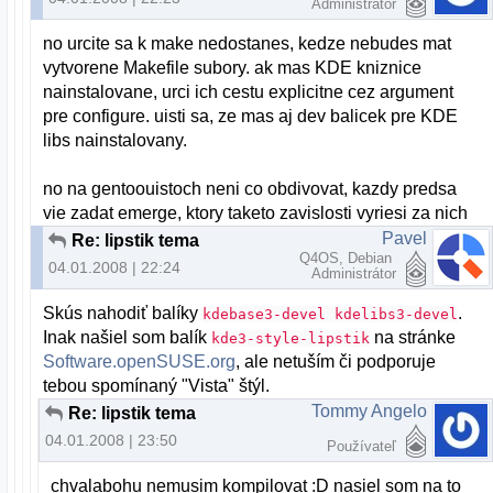
Administrátor
no urcite sa k make nedostanes, kedze nebudes mat
vytvorene Makefile subory. ak mas KDE kniznice
nainstalovane, urci ich cestu explicitne cez argument
pre configure. uisti sa, ze mas aj dev balicek pre KDE
libs nainstalovany.
no na gentoouistoch neni co obdivovat, kazdy predsa
vie zadat emerge, ktory taketo zavislosti vyriesi za nich
Pavel
Re: lipstik tema
Q4OS, Debian
04.01.2008 | 22:24
Administrátor
Skús nahodiť balíky
.
kdebase3-devel kdelibs3-devel
Inak našiel som balík
na stránke
kde3-style-lipstik
Software.openSUSE.org
, ale netuším či podporuje
tebou spomínaný "Vista" štýl.
Tommy Angelo
Re: lipstik tema
04.01.2008 | 23:50
Používateľ
chvalabohu nemusim kompilovat :D nasiel som na to