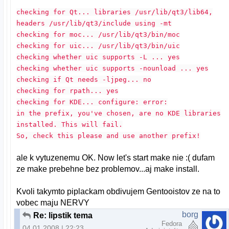
checking for Qt... libraries /usr/lib/qt3/lib64,
headers /usr/lib/qt3/include using -mt
checking for moc... /usr/lib/qt3/bin/moc
checking for uic... /usr/lib/qt3/bin/uic
checking whether uic supports -L ... yes
checking whether uic supports -nounload ... yes
checking if Qt needs -ljpeg... no
checking for rpath... yes
checking for KDE... configure: error:
in the prefix, you've chosen, are no KDE libraries
installed. This will fail.
So, check this please and use another prefix!
ale k vytuzenemu OK. Now let's start make nie :( dufam
ze make prebehne bez problemov...aj make install.
Kvoli takymto piplackam obdivujem Gentooistov ze na to
vobec maju NERVY
borg
Re: lipstik tema
Fedora
04.01.2008 | 22:23