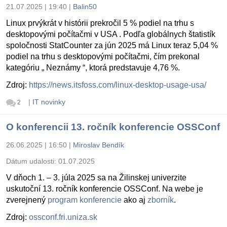
21.07.2025 | 19:40
|
Balin50
Linux prvýkrát v histórii prekročil 5 % podiel na trhu s
desktopovými počítačmi v USA . Podľa globálnych štatistík
spoločnosti StatCounter za jún 2025 má Linux teraz 5,04 %
podiel na trhu s desktopovými počítačmi, čím prekonal
kategóriu „ Neznámy “, ktorá predstavuje 4,76 %.
Zdroj:
https://news.itsfoss.com/linux-desktop-usage-usa/
|
IT novinky
2
O konferencii 13. ročník konferencie OSSConf
26.06.2025 | 16:50
|
Miroslav Bendík
Dátum udalosti:
01.07.2025
V dňoch 1. – 3. júla 2025 sa na Žilinskej univerzite
uskutoční 13. ročník konferencie OSSConf. Na webe je
zverejnený
program konferencie
ako aj
zborník
.
Zdroj:
ossconf.fri.uniza.sk