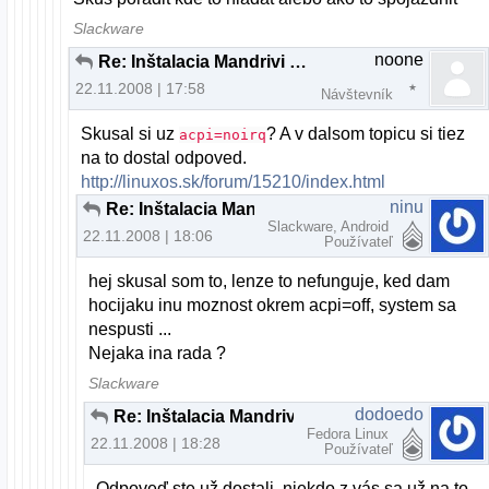
Slackware
noone
Re: Inštalacia Mandrivi 2009 na notebook
22.11.2008 | 17:58
Návštevník
Skusal si uz
? A v dalsom topicu si tiez
acpi=noirq
na to dostal odpoved.
http://linuxos.sk/forum/15210/index.html
ninu
Re: Inštalacia Mandrivi 2009 na notebook
Slackware, Android
22.11.2008 | 18:06
Používateľ
hej skusal som to, lenze to nefunguje, ked dam
hocijaku inu moznost okrem acpi=off, system sa
nespusti ...
Nejaka ina rada ?
Slackware
dodoedo
Re: Inštalacia Mandrivi 2009 na notebook
Fedora Linux
22.11.2008 | 18:28
Používateľ
Odpoveď ste už dostali, niekdo z vás sa už na to