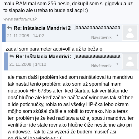
malu RAM mal som 256 neslo, dokupil som si gigovku a uz
to slapalo ale u teba to bude asi acpi :)
www.satforum.sk
jaaaaaaaaaaaaaaaa
Re: Inštalacia Mandrivi 2009 na notebook
21.11.2008 | 14:02
Návštevník
zadal som parameter acpi=off a už to bežalo.
jaaaaaaaaaaaaaaaa
Re: Inštalacia Mandrivi 2009 na notebook
21.11.2008 | 14:10
Návštevník
ale mam ďalši problém ked som nainštaloval tu mandrivu
tak nastal tento problém: ako som už spomínal mam
notebook HP 6735s a ten keď štartuje tak ventilátor ide
dosť hlučne ale keď začne načítavať windows tak stíchne
a ide potichučky, robia to asi všetky HP-čka lebo okrem
môjho som skúšal ďalšie a robili to rovnako. No a teraz
ten problém je že ked načítava a už aj spusti mandrivu ten
ventilátor ide stale rovnako hlučne čiže nestíchne ako pri
windowse. Tak to asi vyzerá že budem musieť asi
použivať iba windows :-(