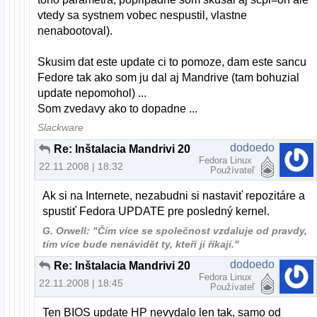
vtedy sa systnem vobec nespustil, vlastne
nenabootoval).
Skusim dat este update ci to pomoze, dam este sancu
Fedore tak ako som ju dal aj Mandrive (tam bohuzial
update nepomohol) ...
Som zvedavy ako to dopadne ...
Slackware
dodoedo
Re: Inštalacia Mandrivi 2009 na notebook
Fedora Linux
22.11.2008 | 18:32
Používateľ
Ak si na Internete, nezabudni si nastaviť repozitáre a
spustiť Fedora UPDATE pre posledný kernel.
G. Orwell: "Čím více se společnost vzdaluje od pravdy,
tím více bude nenávidět ty, kteří ji říkají."
dodoedo
Re: Inštalacia Mandrivi 2009 na notebook
Fedora Linux
22.11.2008 | 18:45
Používateľ
Ten BIOS update HP nevydalo len tak, samo od