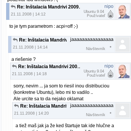
nipo
Re: Inštalacia Mandrivi 2009 na notebook
Ubuntu 9.04
21.11.2008 | 14:12
Používateľ
to je tym parametrom : acpi=off ;-)
jaaaaaaaaaaaaaaaa
Re: Inštalacia Mandrivi 2009 na notebook
21.11.2008 | 14:14
Návštevník
a riešenie ?
nipo
Re: Inštalacia Mandrivi 2009 na notebook
Ubuntu 9.04
21.11.2008 | 14:18
Používateľ
sorry, nevim ... ja som to riesil inou distribuciou
(konkretne Ubuntu), lebo mi to vadilo ..
Ale urcite sa to da nejako oklamat
jaaaaaaaaaaaaaaaa
Re: Inštalacia Mandrivi 2009 na notebook
21.11.2008 | 14:20
Návštevník
a tiež maš jak ja že ked štartuje tak ide hlučne a