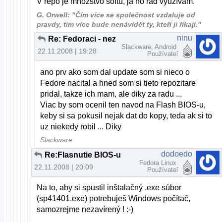
V repo je množstvo softu, ja ho rád využívam.
G. Orwell: "Čím více se společnost vzdaluje od
pravdy, tím více bude nenávidět ty, kteří ji říkají."
ninu
Re: Fedoraci - nezabudnite na repozitár RPM Fusion
Slackware, Android
22.11.2008 | 19:28
Používateľ
ano prv ako som dal update som si nieco o
Fedore nacital a hned som si tieto repozitare
pridal, takze ich mam, ale diky za radu ...
Viac by som ocenil ten navod na Flash BIOS-u,
keby si sa pokusil nejak dat do kopy, teda ak si to
uz niekedy robil ... Diky
Slackware
dodoedo
Re:Flasnutie BIOS-u
Fedora Linux
22.11.2008 | 20:09
Používateľ
Na to, aby si spustil inštalačný .exe súbor
(sp41401.exe) potrebuješ Windows počítač,
samozrejme nezavírený ! :-)