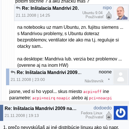
potom stíchne ? a akú značku maš ?
nipo
Re: Inštalacia Mandrivi 2009 na notebook
Ubuntu 9.04
21.11.2008 | 14:25
Používateľ
na notebooku uz mam Ubuntu, zn. fujitsu siemens ...
s Mandrivou problemy, s Ubuntu doteraz
bezproblemov, ventilator ide ako ma t.j. reguluje si
otacky sam..
na desktope: Mandriva lub. verzia bez problemov ...
(overene aj na inom HW)
noone
Re: Inštalacia Mandrivi 2009 na notebook
21.11.2008 | 23:00
Návštevník
jasne, ved si ho vypol... skus miesto
ine
acpi=off
parametre:
alebo aj
acpi=noirq
noapic
pci=noacpi
dodoedo
Re: Inštalacia Mandrivi 2009 na notebook
Fedora Linux
21.11.2008 | 19:13
Používateľ
1. prečo nevyskúšaš aj iné distribúcie linuxu ako sú napr.