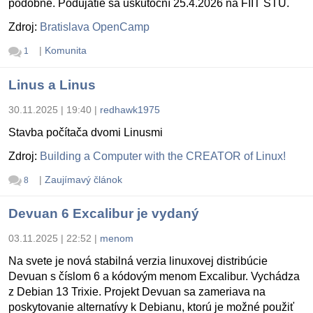
podobne. Podujatie sa uskutoční 25.4.2026 na FIIT STU.
Zdroj:
Bratislava OpenCamp
|
Komunita
1
Linus a Linus
30.11.2025 | 19:40
|
redhawk1975
Stavba počítača dvomi Linusmi
Zdroj:
Building a Computer with the CREATOR of Linux!
|
Zaujímavý článok
8
Devuan 6 Excalibur je vydaný
03.11.2025 | 22:52
|
menom
Na svete je nová stabilná verzia linuxovej distribúcie
Devuan s číslom 6 a kódovým menom Excalibur. Vychádza
z Debian 13 Trixie. Projekt Devuan sa zameriava na
poskytovanie alternatívy k Debianu, ktorú je možné použiť