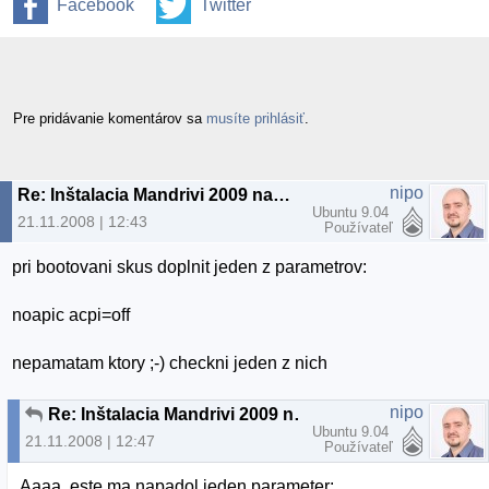
Facebook
Twitter
Pre pridávanie komentárov sa
musíte prihlásiť
.
nipo
Re: Inštalacia Mandrivi 2009 na notebook
Ubuntu 9.04
21.11.2008 | 12:43
Používateľ
pri bootovani skus doplnit jeden z parametrov:
noapic acpi=off
nepamatam ktory ;-) checkni jeden z nich
nipo
Re: Inštalacia Mandrivi 2009 na notebook
Ubuntu 9.04
21.11.2008 | 12:47
Používateľ
Aaaa, este ma napadol jeden parameter: