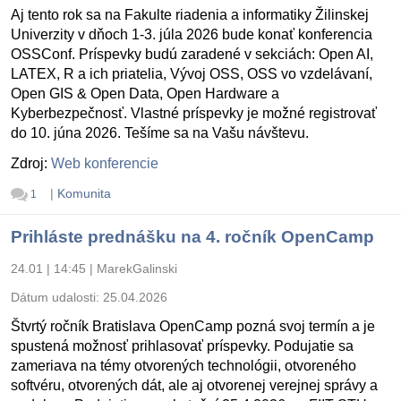
Aj tento rok sa na Fakulte riadenia a informatiky Žilinskej
Univerzity v dňoch 1-3. júla 2026 bude konať konferencia
OSSConf. Príspevky budú zaradené v sekciách: Open AI,
LATEX, R a ich priatelia, Vývoj OSS, OSS vo vzdelávaní,
Open GIS & Open Data, Open Hardware a
Kyberbezpečnosť. Vlastné príspevky je možné registrovať
do 10. júna 2026. Tešíme sa na Vašu návštevu.
Zdroj:
Web konferencie
|
Komunita
1
Prihláste prednášku na 4. ročník OpenCamp
24.01 | 14:45
|
MarekGalinski
Dátum udalosti:
25.04.2026
Štvrtý ročník Bratislava OpenCamp pozná svoj termín a je
spustená možnosť prihlasovať príspevky. Podujatie sa
zameriava na témy otvorených technológii, otvoreného
softvéru, otvorených dát, ale aj otvorenej verejnej správy a