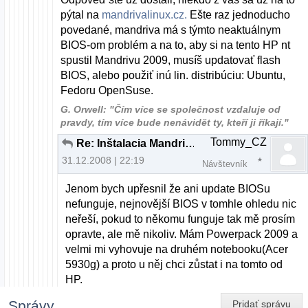
pýtal na
mandrivalinux.cz.
Ešte raz jednoducho
povedané, mandriva má s týmto neaktuálnym
BIOS-om problém a na to, aby si na tento HP nt
spustil Mandrivu 2009, musíš updatovať flash
BIOS, alebo použiť inú lin. distribúciu: Ubuntu,
Fedoru OpenSuse.
G. Orwell: "Čím více se společnost vzdaluje od
pravdy, tím více bude nenávidět ty, kteří ji říkají."
Tommy_CZ
Re: Inštalacia Mandrivi 2009 na notebook
31.12.2008 | 22:19
Návštevník
Jenom bych upřesnil že ani update BIOSu
nefunguje, nejnovější BIOS v tomhle ohledu nic
neřeší, pokud to někomu funguje tak mě prosím
opravte, ale mě nikoliv. Mám Powerpack 2009 a
velmi mi vyhovuje na druhém notebooku(Acer
5930g) a proto u něj chci zůstat i na tomto od
HP.
Správy
Pridať správu