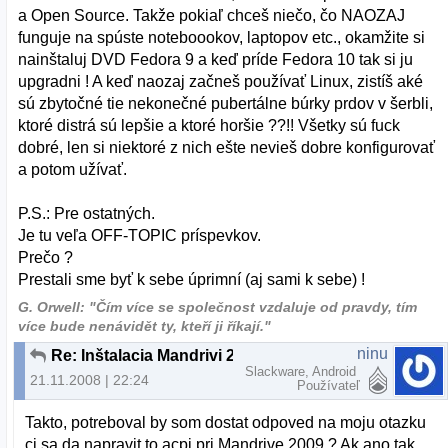
a Open Source. Takže pokiaľ chceš niečo, čo NAOZAJ
funguje na spúste noteboookov, laptopov etc., okamžite si
nainštaluj DVD Fedora 9 a keď príde Fedora 10 tak si ju
upgradni ! A keď naozaj začneš používať Linux, zistíš aké
sú zbytočné tie nekonečné pubertálne búrky prdov v šerbli,
ktoré distrá sú lepšie a ktoré horšie ??!! Všetky sú fuck
dobré, len si niektoré z nich ešte nevieš dobre konfigurovať
a potom užívať.
P.S.: Pre ostatných.
Je tu veľa OFF-TOPIC príspevkov.
Prečo ?
Prestali sme byť k sebe úprimní (aj sami k sebe) !
G. Orwell: "Čím více se společnost vzdaluje od pravdy, tím
více bude nenávidět ty, kteří ji říkají."
ninu
Re: Inštalacia Mandrivi 2009 na notebook
Slackware, Android
21.11.2008 | 22:24
Používateľ
Takto, potreboval by som dostat odpoved na moju otazku
ci sa da napravit to acpi pri Mandrive 2009 ? Ak ano tak