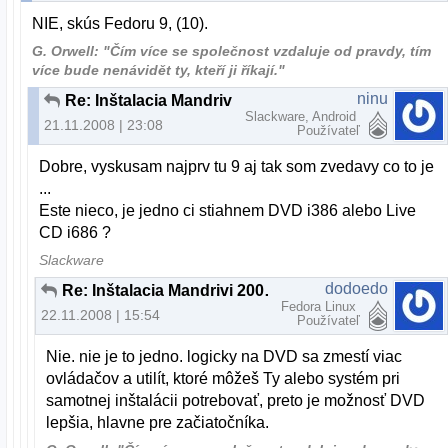
NIE, skús Fedoru 9, (10).
G. Orwell: "Čím více se společnost vzdaluje od pravdy, tím
více bude nenávidět ty, kteří ji říkají."
ninu
Re: Inštalacia Mandrivi 2009 na notebook
Slackware, Android
21.11.2008 | 23:08
Používateľ
Dobre, vyskusam najprv tu 9 aj tak som zvedavy co to je
...
Este nieco, je jedno ci stiahnem DVD i386 alebo Live
CD i686 ?
Slackware
dodoedo
Re: Inštalacia Mandrivi 2009 na notebook
Fedora Linux
22.11.2008 | 15:54
Používateľ
Nie. nie je to jedno. logicky na DVD sa zmestí viac
ovládačov a utilít, ktoré môžeš Ty alebo systém pri
samotnej inštalácii potrebovať, preto je možnosť DVD
lepšia, hlavne pre začiatočníka.