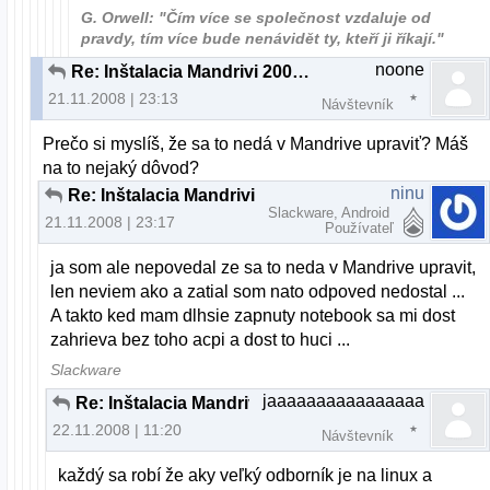
G. Orwell: "Čím více se společnost vzdaluje od
pravdy, tím více bude nenávidět ty, kteří ji říkají."
noone
Re: Inštalacia Mandrivi 2009 na notebook
21.11.2008 | 23:13
Návštevník
Prečo si myslíš, že sa to nedá v Mandrive upraviť? Máš
na to nejaký dôvod?
ninu
Re: Inštalacia Mandrivi 2009 na notebook
Slackware, Android
21.11.2008 | 23:17
Používateľ
ja som ale nepovedal ze sa to neda v Mandrive upravit,
len neviem ako a zatial som nato odpoved nedostal ...
A takto ked mam dlhsie zapnuty notebook sa mi dost
zahrieva bez toho acpi a dost to huci ...
Slackware
jaaaaaaaaaaaaaaaa
Re: Inštalacia Mandrivi 2009 na notebook
22.11.2008 | 11:20
Návštevník
každý sa robí že aky veľký odborník je na linux a