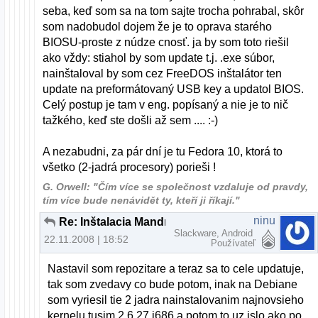
seba, keď som sa na tom sajte trocha pohrabal, skôr
som nadobudol dojem že je to oprava starého
BIOSU-proste z núdze cnosť. ja by som toto riešil
ako vždy: stiahol by som update t.j. .exe súbor,
nainštaloval by som cez FreeDOS inštalátor ten
update na preformátovaný USB key a updatol BIOS.
Celý postup je tam v eng. popísaný a nie je to nič
tažkého, keď ste došli až sem .... :-)
A nezabudni, za pár dní je tu Fedora 10, ktorá to
všetko (2-jadrá procesory) porieši !
G. Orwell: "Čím více se společnost vzdaluje od pravdy,
tím více bude nenávidět ty, kteří ji říkají."
ninu
Re: Inštalacia Mandrivi 2009 na notebook
Slackware, Android
22.11.2008 | 18:52
Používateľ
Nastavil som repozitare a teraz sa to cele updatuje,
tak som zvedavy co bude potom, inak na Debiane
som vyriesil tie 2 jadra nainstalovanim najnovsieho
kernelu tusim 2.6.27 i686 a potom to uz islo ako po