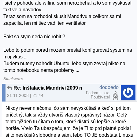
isiel v pohode ale wifinu som nerozbehal a to som vyskusal
fakt vela navodov.
Teraz som sa rozhodol skusit Mandrivu a celkom sa mi
zapacila, len mi tiez vadi ten ventilator.
Fakt sa stym neda nic robit ?
Lebo to potom porad mozem prestat konfigurovat system na
moj vkus ...
Budem nuteny nahodit Ubuntu, lebo stym zevraj nikto na
tomto notebooku nema problemy ...
Slackware
dodoedo
Re: Inštalacia Mandrivi 2009 na notebook
Fedora Linux
21.11.2008 | 21:44
Používateľ
Nikdy never niečomu, čo sám nevyskúšaš a keď si pri tom
príčetný, tak si vždy utvoríš vlastný (správny) názor. Celý
tento týždeň tu čítam o tom, ktoré distrá sú lepšie a ktoré
horšie. Vrelo Ťa ubezpečujem, že je Ti to prd platné pokiaľ
si to neskúsiš slobodne a sám, lebo TO JE podstata Linuxu