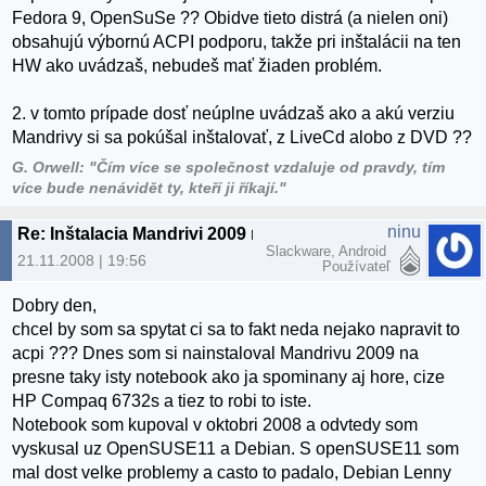
Fedora 9, OpenSuSe ?? Obidve tieto distrá (a nielen oni)
obsahujú výbornú ACPI podporu, takže pri inštalácii na ten
HW ako uvádzaš, nebudeš mať žiaden problém.
2. v tomto prípade dosť neúplne uvádzaš ako a akú verziu
Mandrivy si sa pokúšal inštalovať, z LiveCd alobo z DVD ??
G. Orwell: "Čím více se společnost vzdaluje od pravdy, tím
více bude nenávidět ty, kteří ji říkají."
ninu
Re: Inštalacia Mandrivi 2009 na notebook
Slackware, Android
21.11.2008 | 19:56
Používateľ
Dobry den,
chcel by som sa spytat ci sa to fakt neda nejako napravit to
acpi ??? Dnes som si nainstaloval Mandrivu 2009 na
presne taky isty notebook ako ja spominany aj hore, cize
HP Compaq 6732s a tiez to robi to iste.
Notebook som kupoval v oktobri 2008 a odvtedy som
vyskusal uz OpenSUSE11 a Debian. S openSUSE11 som
mal dost velke problemy a casto to padalo, Debian Lenny