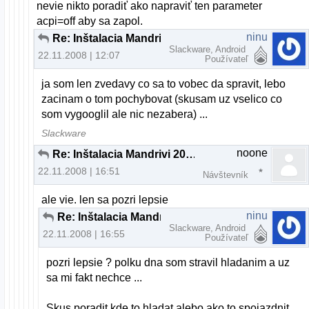
nevie nikto poradiť ako napraviť ten parameter
acpi=off aby sa zapol.
ninu
Re: Inštalacia Mandrivi 2009 na notebook
Slackware, Android
22.11.2008 | 12:07
Používateľ
ja som len zvedavy co sa to vobec da spravit, lebo
zacinam o tom pochybovat (skusam uz vselico co
som vygooglil ale nic nezabera) ...
Slackware
noone
Re: Inštalacia Mandrivi 2009 na notebook
22.11.2008 | 16:51
Návštevník
ale vie. len sa pozri lepsie
ninu
Re: Inštalacia Mandrivi 2009 na notebook
Slackware, Android
22.11.2008 | 16:55
Používateľ
pozri lepsie ? polku dna som stravil hladanim a uz
sa mi fakt nechce ...
Skus poradit kde to hladat alebo ako to spojazdnit