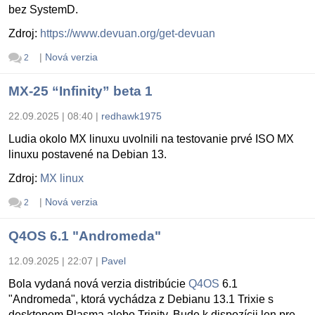
bez SystemD.
Zdroj:
https://www.devuan.org/get-devuan
|
Nová verzia
2
MX-25 “Infinity” beta 1
22.09.2025 | 08:40
|
redhawk1975
Ludia okolo MX linuxu uvolnili na testovanie prvé ISO MX
linuxu postavené na Debian 13.
Zdroj:
MX linux
|
Nová verzia
2
Q4OS 6.1 "Andromeda"
12.09.2025 | 22:07
|
Pavel
Bola vydaná nová verzia distribúcie
Q4OS
6.1
"Andromeda", ktorá vychádza z Debianu 13.1 Trixie s
desktopom Plasma alebo Trinity. Bude k dispozícii len pre