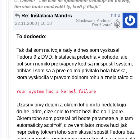
G. Orwell: "Čím více se společnost vzdaluje od pravdy,
tím více bude nenávidět ty, kteří ji říkají."
ninu
Re: Inštalacia Mandrivi 2009 na notebook
Slackware, Android
22.11.2008 | 18:18
Používateľ
To dodoedo
:
Tak dal som na tvoje rady a dnes som vyskusal
Fedoru 9 z DVD. Instalacia prebehla v pohode, ale
bol som nemilo prekvapeny ked sa mi spustil system,
prihlasil som sa a prve co ma privitalo bola hlaska,
ktora vyskocila v pravom dolnom rohu a znela takto ::::
Your system had a kernel failure
Uzasny prvy dojem a okrem toho mi to nedetekuju
druhe jadro, cize cele to teraz bezi iba na 1 jadre.
Okrem toho som pozeral pri boote parametre a je tam
automaticky acpi=off, cize ventilator znova huci jak
nepricetny (okrem toho som skusal spustit Fedoru bez
toho parametra, popripadne som skusal aj scpi=on ale