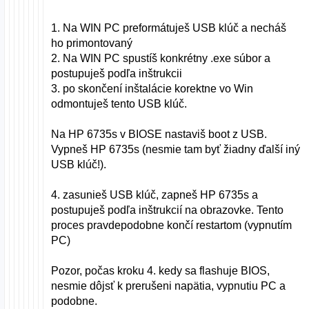
1. Na WIN PC preformátuješ USB klúč a necháš
ho primontovaný
2. Na WIN PC spustíš konkrétny .exe súbor a
postupuješ podľa inštrukcii
3. po skončení inštalácie korektne vo Win
odmontuješ tento USB klúč.
Na HP 6735s v BIOSE nastaviš boot z USB.
Vypneš HP 6735s (nesmie tam byť žiadny ďalší iný
USB klúč!).
4. zasunieš USB klúč, zapneš HP 6735s a
postupuješ podľa inštrukcií na obrazovke. Tento
proces pravdepodobne končí restartom (vypnutím
PC)
Pozor, počas kroku 4. kedy sa flashuje BIOS,
nesmie dôjsť k prerušeni napätia, vypnutiu PC a
podobne.