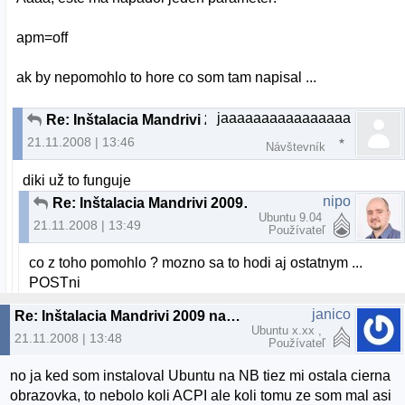
apm=off
ak by nepomohlo to hore co som tam napisal ...
jaaaaaaaaaaaaaaaa
Re: Inštalacia Mandrivi 2009 na notebook
21.11.2008 | 13:46
Návštevník
diki už to funguje
nipo
Re: Inštalacia Mandrivi 2009 na notebook
Ubuntu 9.04
21.11.2008 | 13:49
Používateľ
co z toho pomohlo ? mozno sa to hodi aj ostatnym ...
POSTni
janico
Re: Inštalacia Mandrivi 2009 na notebook
Ubuntu x.xx ,
21.11.2008 | 13:48
Používateľ
no ja ked som instaloval Ubuntu na NB tiez mi ostala cierna
obrazovka, to nebolo koli ACPI ale koli tomu ze som mal asi