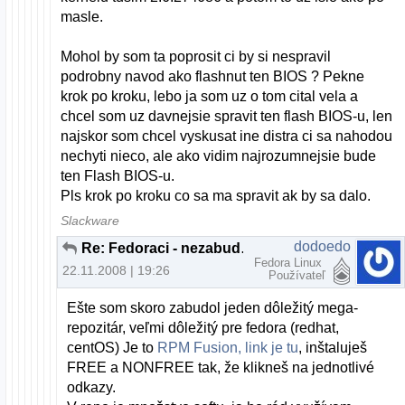
masle.
Mohol by som ta poprosit ci by si nespravil
podrobny navod ako flashnut ten BIOS ? Pekne
krok po kroku, lebo ja som uz o tom cital vela a
chcel som uz davnejsie spravit ten flash BIOS-u, len
najskor som chcel vyskusat ine distra ci sa nahodou
nechyti nieco, ale ako vidim najrozumnejsie bude
ten Flash BIOS-u.
Pls krok po kroku co sa ma spravit ak by sa dalo.
Slackware
dodoedo
Re: Fedoraci - nezabudnite na repozitár RPM Fusion
Fedora Linux
22.11.2008 | 19:26
Používateľ
Ešte som skoro zabudol jeden dôležitý mega-
repozitár, veľmi dôležitý pre fedora (redhat,
centOS) Je to
RPM Fusion, link je tu
, inštaluješ
FREE a NONFREE tak, že klikneš na jednotlivé
odkazy.