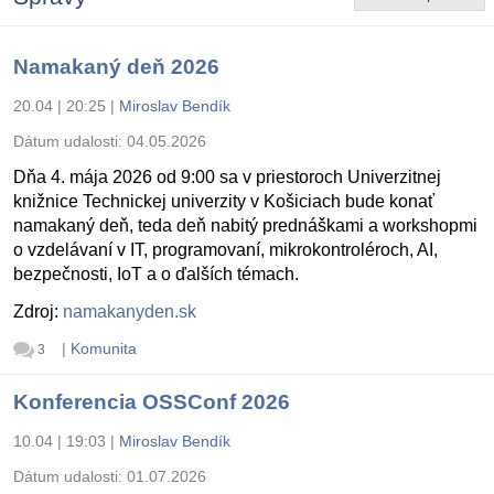
Namakaný deň 2026
20.04 | 20:25
|
Miroslav Bendík
Dátum udalosti:
04.05.2026
Dňa 4. mája 2026 od 9:00 sa v priestoroch Univerzitnej
knižnice Technickej univerzity v Košiciach bude konať
namakaný deň, teda deň nabitý prednáškami a workshopmi
o vzdelávaní v IT, programovaní, mikrokontroléroch, AI,
bezpečnosti, IoT a o ďalších témach.
Zdroj:
namakanyden.sk
|
Komunita
3
Konferencia OSSConf 2026
10.04 | 19:03
|
Miroslav Bendík
Dátum udalosti:
01.07.2026