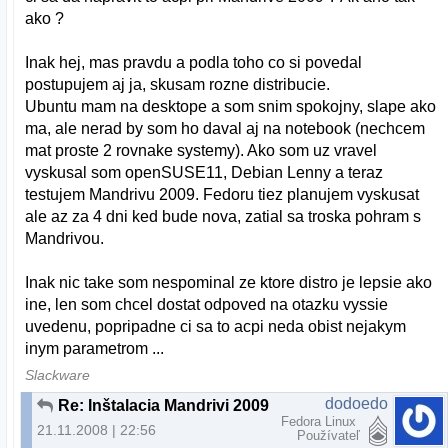
ako ?
Inak hej, mas pravdu a podla toho co si povedal
postupujem aj ja, skusam rozne distribucie.
Ubuntu mam na desktope a som snim spokojny, slape ako
ma, ale nerad by som ho daval aj na notebook (nechcem
mat proste 2 rovnake systemy). Ako som uz vravel
vyskusal som openSUSE11, Debian Lenny a teraz
testujem Mandrivu 2009. Fedoru tiez planujem vyskusat
ale az za 4 dni ked bude nova, zatial sa troska pohram s
Mandrivou.
Inak nic take som nespominal ze ktore distro je lepsie ako
ine, len som chcel dostat odpoved na otazku vyssie
uvedenu, popripadne ci sa to acpi neda obist nejakym
inym parametrom ...
Slackware
dodoedo
Re: Inštalacia Mandrivi 2009 na notebook
Fedora Linux
21.11.2008 | 22:56
Používateľ