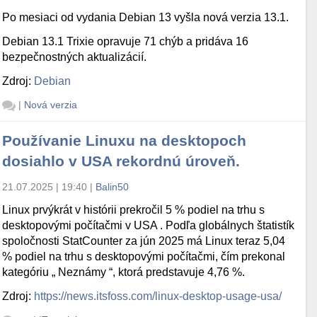
Po mesiaci od vydania Debian 13 vyšla nová verzia 13.1.
Debian 13.1 Trixie opravuje 71 chýb a pridáva 16
bezpečnostných aktualizácií.
Zdroj:
Debian
|
Nová verzia
Používanie Linuxu na desktopoch
dosiahlo v USA rekordnú úroveň.
21.07.2025 | 19:40
|
Balin50
Linux prvýkrát v histórii prekročil 5 % podiel na trhu s
desktopovými počítačmi v USA . Podľa globálnych štatistík
spoločnosti StatCounter za jún 2025 má Linux teraz 5,04
% podiel na trhu s desktopovými počítačmi, čím prekonal
kategóriu „ Neznámy “, ktorá predstavuje 4,76 %.
Zdroj:
https://news.itsfoss.com/linux-desktop-usage-usa/