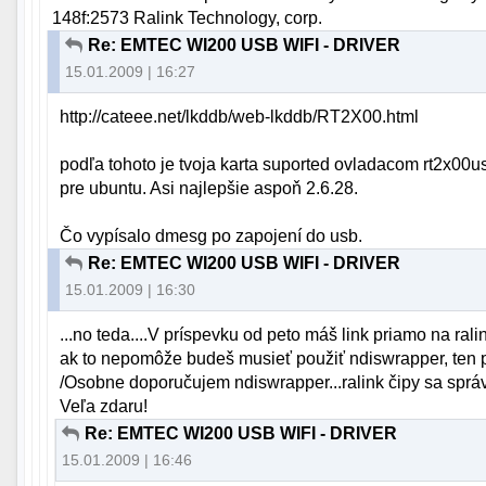
148f:2573 Ralink Technology, corp.
Re: EMTEC WI200 USB WIFI - DRIVER
15.01.2009 | 16:27
http://cateee.net/lkddb/web-lkddb/RT2X00.html
podľa tohoto je tvoja karta suported ovladacom rt2x00u
pre ubuntu. Asi najlepšie aspoň 2.6.28.
Čo vypísalo dmesg po zapojení do usb.
Re: EMTEC WI200 USB WIFI - DRIVER
15.01.2009 | 16:30
...no teda....V príspevku od peto máš link priamo na rali
ak to nepomôže budeš musieť použiť ndiswrapper, ten 
/Osobne doporučujem ndiswrapper...ralink čipy sa správaj
Veľa zdaru!
Re: EMTEC WI200 USB WIFI - DRIVER
15.01.2009 | 16:46