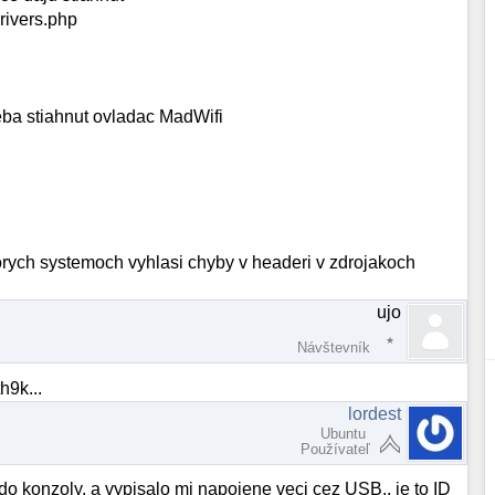
rivers.php
reba stiahnut ovladac MadWifi
rych systemoch vyhlasi chyby v headeri v zdrojakoch
ujo
Návštevník
h9k...
lordest
Ubuntu
Používateľ
do konzoly, a vypisalo mi napojene veci cez USB.. je to ID