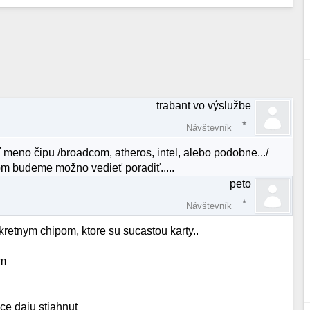
trabant vo výslužbe
Návštevník
 meno čipu /broadcom, atheros, intel, alebo podobne.../
tom budeme možno vedieť poradiť.....
peto
Návštevník
kretnym chipom, ktore su sucastou karty..
em
ce daju stiahnut