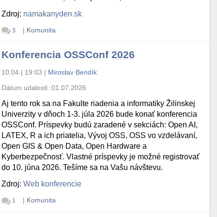
Zdroj:
namakanyden.sk
|
Komunita
3
Konferencia OSSConf 2026
10.04 | 19:03
|
Miroslav Bendík
Dátum udalosti:
01.07.2026
Aj tento rok sa na Fakulte riadenia a informatiky Žilinskej
Univerzity v dňoch 1-3. júla 2026 bude konať konferencia
OSSConf. Príspevky budú zaradené v sekciách: Open AI,
LATEX, R a ich priatelia, Vývoj OSS, OSS vo vzdelávaní,
Open GIS & Open Data, Open Hardware a
Kyberbezpečnosť. Vlastné príspevky je možné registrovať
do 10. júna 2026. Tešíme sa na Vašu návštevu.
Zdroj:
Web konferencie
|
Komunita
1