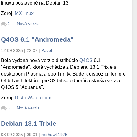
linuxu postavené na Debian 13.
Zdroj:
MX linux
|
Nová verzia
2
Q4OS 6.1 "Andromeda"
12.09.2025 | 22:07
|
Pavel
Bola vydaná nová verzia distribúcie
Q4OS
6.1
"Andromeda", ktorá vychádza z Debianu 13.1 Trixie s
desktopom Plasma alebo Trinity. Bude k dispozícii len pre
64 bit architektúru, pre 32 bit sa odporúča staršia verzia
Q4OS 5 "Aquarius".
Zdroj:
DistroWatch.com
|
Nová verzia
6
Debian 13.1 Trixie
08.09.2025 | 09:01
|
redhawk1975