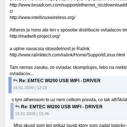
http://www.broadcom.com/support/ethernet_nic/downloadd
ci
http://www.intellinuxwireless.org/
Atheros je horsi ale len v sposobe distribucie ovladacov t
http://madwifi-project.org/
a uplne navacsia strasidelnost je Ralink
http://www.ralinktech.com/ralink/Home/Support/Linux.html
Tam nemas zaruku, ze ovladac skompilujes, lebo na niekto
ovladacov...
Re: EMTEC WI200 USB WIFI - DRIVER
15.01.2009 | 12:23
s tym atherosom to uz neni celkom pravda, co tak ath5k/at
Re: EMTEC WI200 USB WIFI - DRIVER
15.01.2009 | 15:46
Mno skusil som ten prikaz lsusb ktory som zadal logicky 