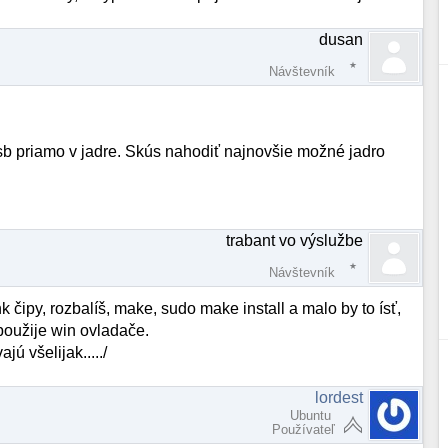
dusan
Návštevník
sb priamo v jadre. Skús nahodiť najnovšie možné jadro
trabant vo výslužbe
Návštevník
nk čipy, rozbalíš, make, sudo make install a malo by to ísť,
použije win ovladače.
ú všelijak...../
lordest
Ubuntu
Používateľ