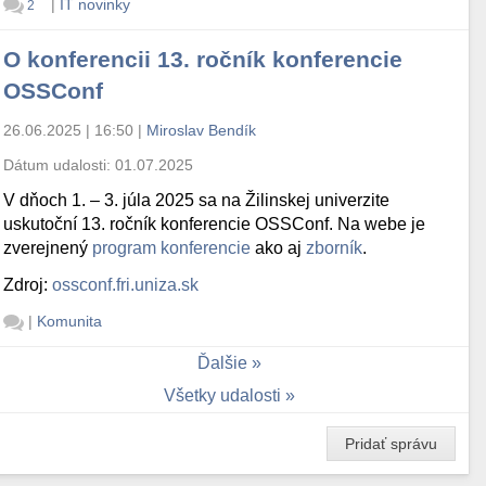
|
IT novinky
2
O konferencii 13. ročník konferencie
OSSConf
26.06.2025 | 16:50
|
Miroslav Bendík
Dátum udalosti:
01.07.2025
V dňoch 1. – 3. júla 2025 sa na Žilinskej univerzite
uskutoční 13. ročník konferencie OSSConf. Na webe je
zverejnený
program konferencie
ako aj
zborník
.
Zdroj:
ossconf.fri.uniza.sk
|
Komunita
Ďalšie
Všetky udalosti
Pridať správu