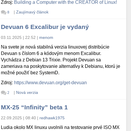
Zdroj:
Building a Computer with the CREATOR of Linux!
|
Zaujímavý článok
8
Devuan 6 Excalibur je vydaný
03.11.2025 | 22:52
|
menom
Na svete je nová stabilná verzia linuxovej distribúcie
Devuan s číslom 6 a kódovým menom Excalibur.
Vychádza z Debian 13 Trixie. Projekt Devuan sa
zameriava na poskytovanie alternatívy k Debianu, ktorú je
možné použiť bez SystemD.
Zdroj:
https://www.devuan.org/get-devuan
|
Nová verzia
2
MX-25 “Infinity” beta 1
22.09.2025 | 08:40
|
redhawk1975
Ludia okolo MX linuxu uvolnili na testovanie prvé ISO MX