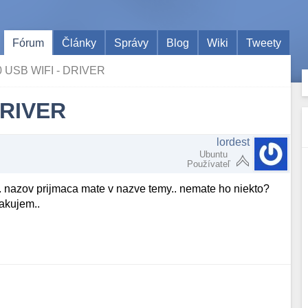
Fórum
Články
Správy
Blog
Wiki
Tweety
 USB WIFI - DRIVER
DRIVER
lordest
Ubuntu
Používateľ
.. nazov prijmaca mate v nazve temy.. nemate ho niekto?
dakujem..