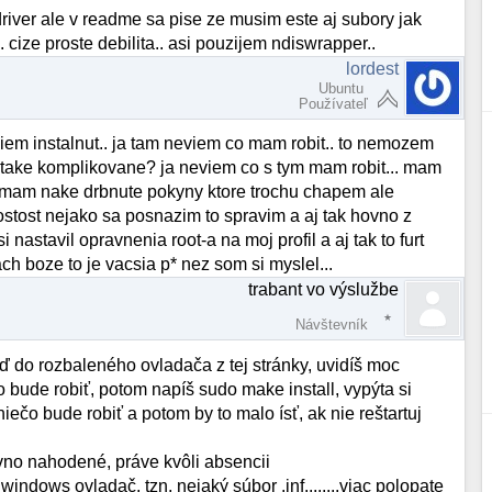
river ale v readme sa pise ze musim este aj subory jak
. cize proste debilita.. asi pouzijem ndiswrapper..
lordest
Ubuntu
Používateľ
neviem instalnut.. ja tam neviem co mam robit.. to nemozem
je take komplikovane? ja neviem co s tym mam robit... mam
am mam nake drbnute pokyny ktore trochu chapem ale
ostost nejako sa posnazim to spravim a aj tak hovno z
 nastavil opravnenia root-a na moj profil a aj tak to furt
ch boze to je vacsia p* nez som si myslel...
trabant vo výslužbe
Návštevník
 do rozbaleného ovladača z tej stránky, uvidíš moc
čo bude robiť, potom napíš sudo make install, vypýta si
 niečo bude robiť a potom by to malo ísť, ak nie reštartuj
ávno nahodené, práve kvôli absencii
ndows ovladač, tzn, nejaký súbor .inf........viac polopate