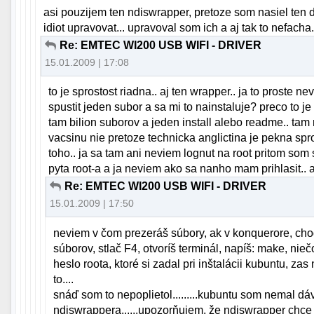
asi pouzijem ten ndiswrapper, pretoze som nasiel ten d
idiot upravovat... upravoval som ich a aj tak to nefacha.
Re: EMTEC WI200 USB WIFI - DRIVER
15.01.2009 | 17:08
to je sprostost riadna.. aj ten wrapper.. ja to proste 
spustit jeden subor a sa mi to nainstaluje? preco to 
tam bilion suborov a jeden install alebo readme.. t
vacsinu nie pretoze technicka anglictina je pekna spr
toho.. ja sa tam ani neviem lognut na root pritom som si
pyta root-a a ja neviem ako sa nanho mam prihlasit.. a
Re: EMTEC WI200 USB WIFI - DRIVER
15.01.2009 | 17:50
neviem v čom prezeráš súbory, ak v konquerore, choď
súborov, stlač F4, otvoríš terminál, napíš: make, nie
heslo roota, ktoré si zadal pri inštalácii kubuntu, zas
to....
snáď som to nepoplietol.........kubuntu som nemal d
ndiswrappera......upozorňujem, že ndiswrapper chce wi