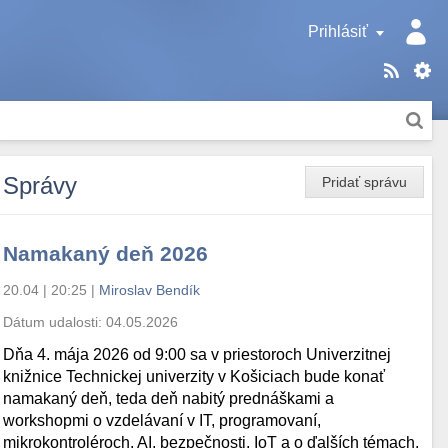
Prihlásiť
Správy
Pridať správu
Namakaný deň 2026
20.04 | 20:25
|
Miroslav Bendík
Dátum udalosti:
04.05.2026
Dňa 4. mája 2026 od 9:00 sa v priestoroch Univerzitnej
knižnice Technickej univerzity v Košiciach bude konať
namakaný deň, teda deň nabitý prednáškami a
workshopmi o vzdelávaní v IT, programovaní,
mikrokontroléroch, AI, bezpečnosti, IoT a o ďalších témach.