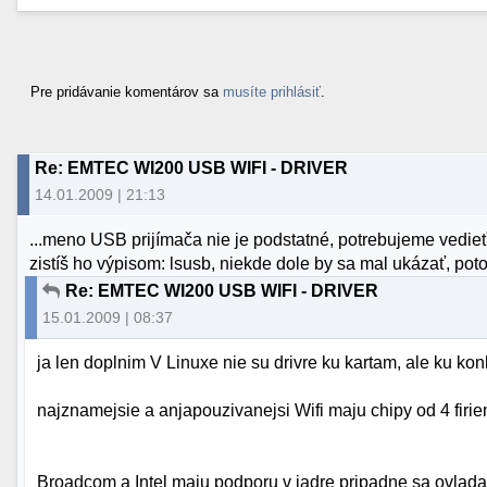
Pre pridávanie komentárov sa
musíte prihlásiť
.
Re: EMTEC WI200 USB WIFI - DRIVER
14.01.2009 | 21:13
...meno USB prijímača nie je podstatné, potrebujeme vedieť
zistíš ho výpisom: lsusb, niekde dole by sa mal ukázať, po
Re: EMTEC WI200 USB WIFI - DRIVER
15.01.2009 | 08:37
ja len doplnim V Linuxe nie su drivre ku kartam, ale ku kon
najznamejsie a anjapouzivanejsi Wifi maju chipy od 4 firi
Broadcom a Intel maju podporu v jadre pripadne sa ovlada