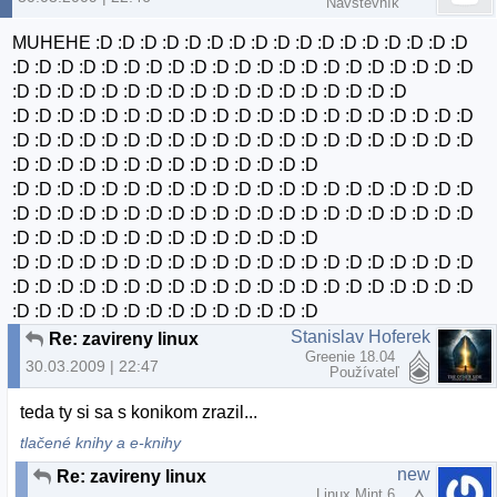
Návštevník
MUHEHE :D :D :D :D :D :D :D :D :D :D :D :D :D :D :D :D :D
:D :D :D :D :D :D :D :D :D :D :D :D :D :D :D :D :D :D :D :D :D
:D :D :D :D :D :D :D :D :D :D :D :D :D :D :D :D :D :D
:D :D :D :D :D :D :D :D :D :D :D :D :D :D :D :D :D :D :D :D :D
:D :D :D :D :D :D :D :D :D :D :D :D :D :D :D :D :D :D :D :D :D
:D :D :D :D :D :D :D :D :D :D :D :D :D :D
:D :D :D :D :D :D :D :D :D :D :D :D :D :D :D :D :D :D :D :D :D
:D :D :D :D :D :D :D :D :D :D :D :D :D :D :D :D :D :D :D :D :D
:D :D :D :D :D :D :D :D :D :D :D :D :D :D
:D :D :D :D :D :D :D :D :D :D :D :D :D :D :D :D :D :D :D :D :D
:D :D :D :D :D :D :D :D :D :D :D :D :D :D :D :D :D :D :D :D :D
:D :D :D :D :D :D :D :D :D :D :D :D :D :D
Stanislav Hoferek
Re: zavireny linux
Greenie 18.04
30.03.2009 | 22:47
Používateľ
teda ty si sa s konikom zrazil...
tlačené knihy a e-knihy
new
Re: zavireny linux
Linux Mint 6