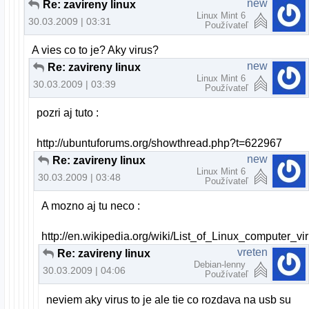
new
Re: zavireny linux
Linux Mint 6
30.03.2009 | 03:31
Používateľ
A vies co to je? Aky virus?
new
Re: zavireny linux
Linux Mint 6
30.03.2009 | 03:39
Používateľ
pozri aj tuto :
http://ubuntuforums.org/showthread.php?t=622967
new
Re: zavireny linux
Linux Mint 6
30.03.2009 | 03:48
Používateľ
A mozno aj tu neco :
http://en.wikipedia.org/wiki/List_of_Linux_computer_
vreten
Re: zavireny linux
Debian-lenny
30.03.2009 | 04:06
Používateľ
neviem aky virus to je ale tie co rozdava na usb su