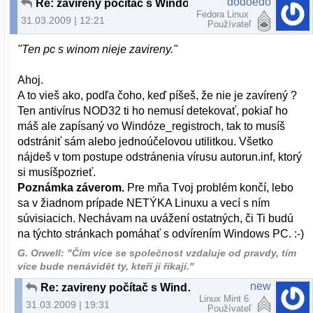
dodoedo
Re: zavireny počítač s Windows
Fedora Linux
31.03.2009 | 12:21
Používateľ
"Ten pc s winom nieje zavireny."
Ahoj.
A to vieš ako, podľa čoho, keď píšeš, že nie je zavírený ?
Ten antivírus NOD32 ti ho nemusí detekovať, pokiaľ ho
máš ale zapísaný vo Windóze_registroch, tak to musíš
odstrániť sám alebo jednoúčelovou utilitkou. Všetko
nájdeš v tom postupe odstránenia vírusu autorun.inf, ktorý
si musíšpozrieť.
Poznámka záverom.
Pre mňa Tvoj problém končí, lebo
sa v žiadnom prípade NETÝKA Linuxu a vecí s ním
súvisiacich. Nechávam na uvážení ostatných, či Ti budú
na týchto stránkach pomáhať s odvírením Windows PC. :-)
G. Orwell: "Čím více se společnost vzdaluje od pravdy, tím
více bude nenávidět ty, kteří ji říkají."
new
Re: zavireny počítač s Windows
Linux Mint 6
31.03.2009 | 19:31
Používateľ