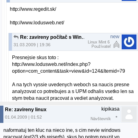
http://www.regedit.sk/
http://www.lodusweb.net/
new
Re: zavireny počítač s Windows
Linux Mint 6
31.03.2009 | 19:36
Používateľ
Presnejsie skus toto :
http://www.lodusweb.net/index.php?
option=com_content&task=view&id=124&Itemid=79
A na tych vyssie uvedenych weboch sa naucis presne
analyzovat co potrebujes a s UPM odhalis vsetko len sa
stym treba naucit pracovat a vediet analyzovat.
kipikasa
Re: zavireny linux
01.04.2009 | 01:52
Návštevník
naformatuj ten kluc na nieco ine, s cim nevie windows
pracovat (ext2/3,xfs,reiserfs). skus ho potom pouzit vo