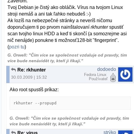
Záverom.
Tvoj Debian je čistý ako obláčik. Vírus na tvojom Linux
stroji nemáš a ani tak ľahko nebudeš :-)
Ak lozíš na nebezpečné stránky a neveríš ničomu
doporučujem ti po prvom nainštalovaní
rkhunter
spustiť
scan tvojho linux HDD a keď ti skončí (a somozrejme asi
nič nenájde) ponukne ti možnosť128-bit "fingerprint".
(
pozri tu
)
G. Orwell: "Čím více se společnost vzdaluje od pravdy, tím
více bude nenávidět ty, kteří ji říkají."
dodoedo
Re: rkhunter
Fedora Linux
30.03.2009 | 15:32
Používateľ
Ako root spustíš príkaz:
rkhunter --propupd
G. Orwell: "Čím více se společnost vzdaluje od pravdy, tím
více bude nenávidět ty, kteří ji říkají."
strýko
Re: virus