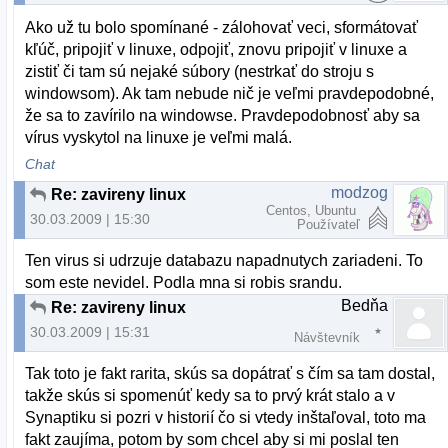
Ako už tu bolo spomínané - zálohovať veci, sformátovať
kľúč, pripojiť v linuxe, odpojiť, znovu pripojiť v linuxe a
zistiť či tam sú nejaké súbory (nestrkať do stroju s
windowsom). Ak tam nebude nič je veľmi pravdepodobné,
že sa to zavírilo na windowse. Pravdepodobnosť aby sa
vírus vyskytol na linuxe je veľmi malá.
Chat
modzog
Re: zavireny linux
Centos, Ubuntu
30.03.2009 | 15:30
Používateľ
Ten virus si udrzuje databazu napadnutych zariadeni. To
som este nevidel. Podla mna si robis srandu.
Bedňa
Re: zavireny linux
30.03.2009 | 15:31
Návštevník
Tak toto je fakt rarita, skús sa dopátrať s čím sa tam dostal,
takže skús si spomenúť kedy sa to prvý krát stalo a v
Synaptiku si pozri v historií čo si vtedy inštaľoval, toto ma
fakt zaujíma, potom by som chcel aby si mi poslal ten