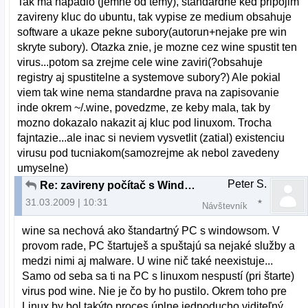
Tak ma napadlo (jemne od temy), standardne ked pripojim
zavireny kluc do ubuntu, tak vypise ze medium obsahuje
software a ukaze pekne subory(autorun+nejake pre win
skryte subory). Otazka znie, je mozne cez wine spustit ten
virus...potom sa zrejme cele wine zaviri(?obsahuje
registry aj spustitelne a systemove subory?) Ale pokial
viem tak wine nema standardne prava na zapisovanie
inde okrem ~/.wine, povedzme, ze keby mala, tak by
mozno dokazalo nakazit aj kluc pod linuxom. Trocha
fajntazie...ale inac si neviem vysvetlit (zatial) existenciu
virusu pod tucniakom(samozrejme ak nebol zavedeny
umyselne)
Peter S.
Re: zavireny počítač s Windows
31.03.2009 | 10:31
Návštevník
wine sa nechová ako štandartný PC s windowsom. V
provom rade, PC štartuješ a spuštajú sa nejaké služby a
medzi nimi aj malware. U wine nič také neexistuje...
Samo od seba sa ti na PC s linuxom nespustí (pri štarte)
virus pod wine. Nie je čo by ho pustilo. Okrem toho pre
Linux by bol takýto proces úplne jednoducho viditeľný,