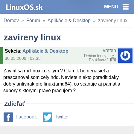
MENU
Domov
Fórum
Aplikácie & Desktop
zavireny linux
zavireny linux
vreten
Sekcia
:
Aplikácie & Desktop
Debian-lenny
30.03.2009 | 02:38
Používateľ
Zaviril sa mi linux co s tym ? Clamtk ho nenasiel a
prescanoval som cely hdd. Neviete niekto poradit daky
dobry antivirak pre linux(amd64), co scanuje aj pamat a
subory s ktorymi prave pracujem ?
Zdieľať
Facebook
Twitter