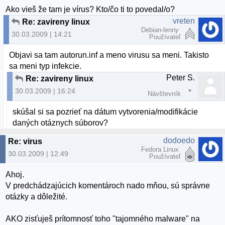
Ako vieš že tam je vírus? Kto/čo ti to povedal/o?
vreten
Re: zavireny linux
Debian-lenny
30.03.2009 | 14:21
Používateľ
Objavi sa tam autorun.inf a meno virusu sa meni. Takisto
sa meni typ infekcie.
Peter S.
Re: zavireny linux
30.03.2009 | 16:24
Návštevník
skúšal si sa pozrieť na dátum vytvorenia/modifikácie
daných otáznych súborov?
dodoedo
Re: virus
Fedora Linux
30.03.2009 | 12:49
Používateľ
Ahoj.
V predchádzajúcich komentároch nado mňou, sú správne
otázky a dôležité.
AKO zisťuješ prítomnosť toho "tajomného malware" na