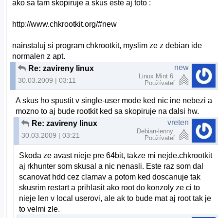
ako sa tam skopiruje a skus este aj toto :
http://www.chkrootkit.org/#new
nainstaluj si program chkrootkit, myslim ze z debian ide
normalen z apt.
new
Re: zavireny linux
Linux Mint 6
30.03.2009 | 03:11
Používateľ
A skus ho spustit v single-user mode ked nic ine nebezi a
mozno to aj bude rootkit ked sa skopiruje na dalsi hw.
vreten
Re: zavireny linux
Debian-lenny
30.03.2009 | 03:21
Používateľ
Skoda ze avast nieje pre 64bit, takze mi nejde.chkrootkit
aj rkhunter som skusal a nic nenasli. Este raz som dal
scanovat hdd cez clamav a potom ked doscanuje tak
skusrim restart a prihlasit ako root do konzoly ze ci to
nieje len v local userovi, ale ak to bude mat aj root tak je
to velmi zle.