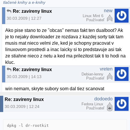
tlačené knihy a e-knihy
new
Re: zavireny linux
Linux Mint 6
30.03.2009 | 12:27
Používateľ
Ako pise stano to ze "obcas" nemas fakt ten dualboot? Ak
je to nejaky downloader ze rozdava z kazdej sorty tak tam
musis mat nieco velmi zle, ked je schopny pracovat v
linuxovom prostredi a inac laicky si to predstavuje asi tak
ze stiahne nieco z netu a ked ma prilezitost tak ti to hodi na
kluc.
vreten
Re: zavireny linux
Debian-lenny
30.03.2009 | 14:13
Používateľ
win nemam, skryte subory som dal tiez scanovat
dodoedo
Re: zavireny linux
Fedora Linux
30.03.2009 | 12:24
Používateľ
dpkg -l dr-rootkit