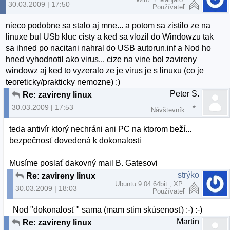
30.03.2009 | 17:50
Používateľ
nieco podobne sa stalo aj mne... a potom sa zistilo ze na
linuxe bul USb kluc cisty a ked sa vlozil do Windowzu tak
sa ihned po nacitani nahral do USB autorun.inf a Nod ho
hned vyhodnotil ako virus... cize na vine bol zavireny
windowz aj ked to vyzeralo ze je virus je s linuxu (co je
teoreticky/prakticky nemozne) :)
Peter S.
Re: zavireny linux
30.03.2009 | 17:53
Návštevník
teda antivír ktorý nechráni ani PC na ktorom beží...
bezpečnosť dovedená k dokonalosti
Musíme poslať dakovný mail B. Gatesovi
strýko
Re: zavireny linux
Ubuntu 9.04 64bit , XP
30.03.2009 | 18:03
Používateľ
Nod "dokonalosť " sama (mam stim skúsenosť) :-) :-)
Martin
Re: zavireny linux