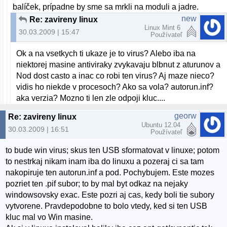
balíček, prípadne by sme sa mrkli na moduli a jadre.
new
Re: zavireny linux
Linux Mint 6
30.03.2009 | 15:47
Používateľ
Ok a na vsetkych ti ukaze je to virus? Alebo iba na
niektorej masine antiviraky zvykavaju blbnut z aturunov a
Nod dost casto a inac co robi ten virus? Aj maze nieco?
vidis ho niekde v procesoch? Ako sa vola? autorun.inf?
aka verzia? Mozno ti len zle odpoji kluc....
georw
Re: zavireny linux
Ubuntu 12.04
30.03.2009 | 16:51
Používateľ
to bude win virus; skus ten USB sformatovat v linuxe; potom
to nestrkaj nikam inam iba do linuxu a pozeraj ci sa tam
nakopiruje ten autorun.inf a pod. Pochybujem. Este mozes
pozriet ten .pif subor; to by mal byt odkaz na nejaky
windowsovsky exac. Este pozri aj cas, kedy boli tie subory
vytvorene. Pravdepodobne to bolo vtedy, ked si ten USB
kluc mal vo Win masine.