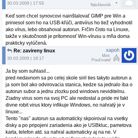
30.03.2009 | 17:55
Návštevník
Keď som chcel synovcovi nainštalovať GIMP pre Win a
priniesol som ho na USB-kľúči, antivírus ho tiež vyhodnotil
ako vírus, lebo obsahoval autorun. Frčím čisto na Linuxe,
takže v skutočnosti je prítomnosť Win-vírusu u mňa doma
prakticky vylúčená.
xapoh
Re: zavireny linux
Mint
30.03.2009 | 18:17
Používateľ
Ja by som suhlasil...
pred nedavnom sa po celej skole siril ties takyto autorun a
ja som bol ako odvirovacia stanica, kedze sa jednalo iba o
autorun subor a jednu zlozku pod windows neviditelnu.
Ziadny virus som na svoj PC ale nedostal a pride mi fakt
divne robit virus ktory infikuje Windows, no nahratý je v
linuxe...
Tento "nas" autorun sa automaticky skpoiroval na vsetky
disky a po pripojeni zariadenia ako je USBkluc, pametova
karta, telefon atd. sa nahral automaticky aj na ne. V