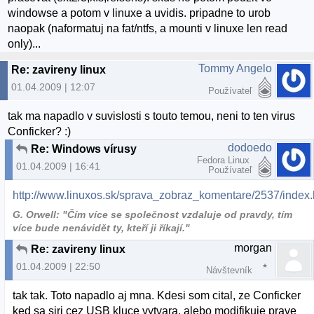
windowse a potom v linuxe a uvidis. pripadne to urob
naopak (naformatuj na fat/ntfs, a mounti v linuxe len read
only)...
Tommy Angelo
Re: zavireny linux
01.04.2009 | 12:07
Používateľ
tak ma napadlo v suvislosti s touto temou, neni to ten virus
Conficker? :)
dodoedo
Re: Windows vírusy
Fedora Linux
01.04.2009 | 16:41
Používateľ
http://www.linuxos.sk/sprava_zobraz_komentare/2537/index
G. Orwell: "Čím více se společnost vzdaluje od pravdy, tím
více bude nenávidět ty, kteří ji říkají."
morgan
Re: zavireny linux
01.04.2009 | 22:50
Návštevník
tak tak. Toto napadlo aj mna. Kdesi som cital, ze Conficker
ked sa siri cez USB kluce vytvara, alebo modifikuje prave