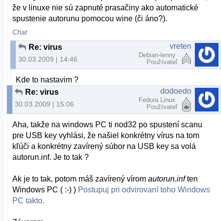
že v linuxe nie sú zapnuté prasačiny ako automatické
spustenie autorunu pomocou wine (či áno?).
Chat
vreten
Re: virus
Debian-lenny
30.03.2009 | 14:46
Používateľ
Kde to nastavim ?
dodoedo
Re: virus
Fedora Linux
30.03.2009 | 15:06
Používateľ
Aha, takže na windows PC ti nod32 po spustení scanu
pre USB key vyhlási, že našiel konkrétny vírus na tom
kľúči a konkrétny zavírený súbor na USB key sa volá
autorun.inf. Je to tak ?
Ak je to tak, potom máš zavírený vírom
autorun.inf
ten
Windows PC ( :-) )
Postupuj pri odvirovaní toho Windows
PC takto.