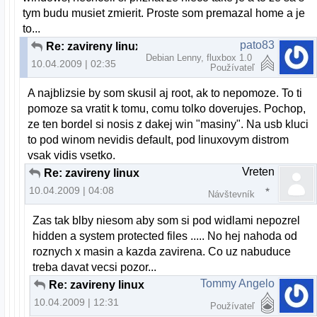
tym budu musiet zmierit. Proste som premazal home a je
to...
pato83
Re: zavireny linux
Debian Lenny, fluxbox 1.0
10.04.2009 | 02:35
Používateľ
A najblizsie by som skusil aj root, ak to nepomoze. To ti
pomoze sa vratit k tomu, comu tolko doverujes. Pochop,
ze ten bordel si nosis z dakej win "masiny". Na usb kluci
to pod winom nevidis default, pod linuxovym distrom
vsak vidis vsetko.
Vreten
Re: zavireny linux
10.04.2009 | 04:08
Návštevník
Zas tak blby niesom aby som si pod widlami nepozrel
hidden a system protected files ..... No hej nahoda od
roznych x masin a kazda zavirena. Co uz nabuduce
treba davat vecsi pozor...
Tommy Angelo
Re: zavireny linux
10.04.2009 | 12:31
Používateľ