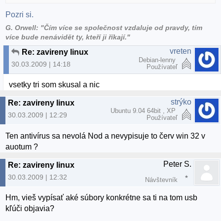
Pozri si.
G. Orwell: "Čím více se společnost vzdaluje od pravdy, tím
více bude nenávidět ty, kteří ji říkají."
vreten
Re: zavireny linux
Debian-lenny
30.03.2009 | 14:18
Používateľ
vsetky tri som skusal a nic
strýko
Re: zavireny linux
Ubuntu 9.04 64bit , XP
30.03.2009 | 12:29
Používateľ
Ten antivírus sa nevolá Nod a nevypisuje to červ win 32 v
auotum ?
Peter S.
Re: zavireny linux
30.03.2009 | 12:32
Návštevník
Hm, vieš vypísať aké súbory konkrétne sa ti na tom usb
kľúči objavia?