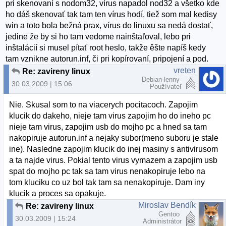
pri skenovaní s nodom32, vírus napadol nod32 a všetko kde
ho dáš skenovať tak tam ten vírus hodí, tiež som mal kedisy
win a toto bola bežná prax, vírus do linuxu sa nedá dostať,
jedine že by si ho tam vedome nainštaľoval, lebo pri
inštalácií si musel pítať root heslo, takže ěšte napíš kedy
tam vznikne autorun.inf, či pri kopírovaní, pripojení a pod.
vreten
Re: zavireny linux
Debian-lenny
30.03.2009 | 15:06
Používateľ
Nie. Skusal som to na viacerych pocitacoch. Zapojim
klucik do dakeho, nieje tam virus zapojim ho do ineho pc
nieje tam virus, zapojim usb do mojho pc a hned sa tam
nakopiruje autorun.inf a nejaky subor(meno suboru je stale
ine). Nasledne zapojim klucik do inej masiny s antivirusom
a ta najde virus. Pokial tento virus vymazem a zapojim usb
spat do mojho pc tak sa tam virus nenakopiruje lebo na
tom kluciku co uz bol tak tam sa nenakopiruje. Dam iny
klucik a proces sa opakuje.
Miroslav Bendík
Re: zavireny linux
Gentoo
30.03.2009 | 15:24
Administrátor