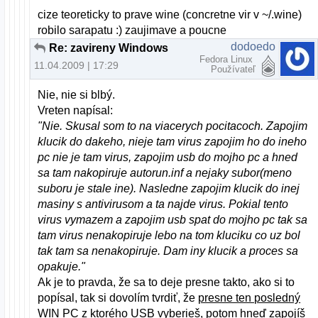
cize teoreticky to prave wine (concretne vir v ~/.wine)
robilo sarapatu :) zaujimave a poucne
dodoedo
Re: zavireny Windows
Fedora Linux
11.04.2009 | 17:29
Používateľ
Nie, nie si blbý.
Vreten napísal:
"Nie. Skusal som to na viacerych pocitacoch. Zapojim
klucik do dakeho, nieje tam virus zapojim ho do ineho
pc nie je tam virus, zapojim usb do mojho pc a hned
sa tam nakopiruje autorun.inf a nejaky subor(meno
suboru je stale ine). Nasledne zapojim klucik do inej
masiny s antivirusom a ta najde virus. Pokial tento
virus vymazem a zapojim usb spat do mojho pc tak sa
tam virus nenakopiruje lebo na tom kluciku co uz bol
tak tam sa nenakopiruje. Dam iny klucik a proces sa
opakuje."
Ak je to pravda, že sa to deje presne takto, ako si to
popísal, tak si dovolím tvrdiť, že
presne ten posledný
WIN PC z ktorého USB vyberieš
, potom hneď zapojíš