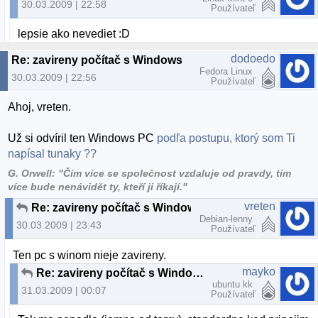
30.03.2009 | 22:58
Používateľ
lepsie ako nevediet :D
dodoedo
Re: zavireny počítač s Windows
Fedora Linux
30.03.2009 | 22:56
Používateľ
Ahoj, vreten.
Už si odvíril ten Windows PC
podľa postupu, ktorý som Ti
napísal tunaky ??
G. Orwell: "Čím více se společnost vzdaluje od pravdy, tím
více bude nenávidět ty, kteří ji říkají."
vreten
Re: zavireny počítač s Windows
Debian-lenny
30.03.2009 | 23:43
Používateľ
Ten pc s winom nieje zavireny.
mayko
Re: zavireny počítač s Windows
ubuntu kk
31.03.2009 | 00:07
Používateľ