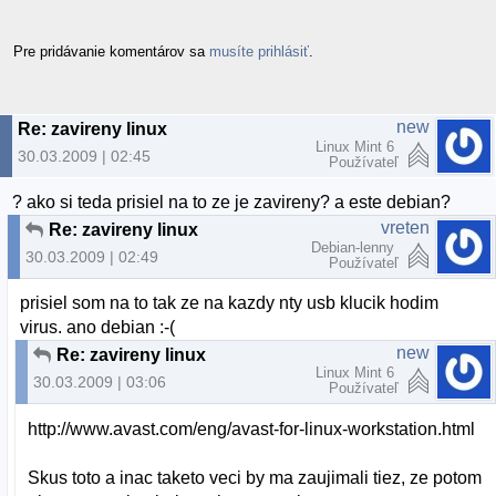
Pre pridávanie komentárov sa
musíte prihlásiť
.
new
Re: zavireny linux
Linux Mint 6
30.03.2009 | 02:45
Používateľ
? ako si teda prisiel na to ze je zavireny? a este debian?
vreten
Re: zavireny linux
Debian-lenny
30.03.2009 | 02:49
Používateľ
prisiel som na to tak ze na kazdy nty usb klucik hodim
virus. ano debian :-(
new
Re: zavireny linux
Linux Mint 6
30.03.2009 | 03:06
Používateľ
http://www.avast.com/eng/avast-for-linux-workstation.html
Skus toto a inac taketo veci by ma zaujimali tiez, ze potom