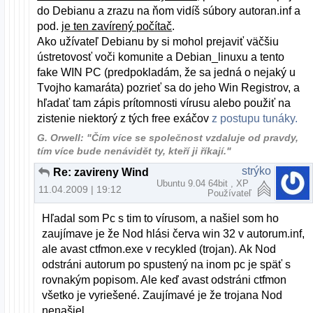
do Debianu a zrazu na ňom vidíš súbory autoran.inf a
pod.
je ten zavírený počítač
.
Ako užívateľ Debianu by si mohol prejaviť väčšiu
ústretovosť voči komunite a Debian_linuxu a tento
fake WIN PC (predpokladám, že sa jedná o nejaký u
Tvojho kamaráta) pozrieť sa do jeho Win Registrov, a
hľadať tam zápis prítomnosti vírusu alebo použiť na
zistenie niektorý z tých free exáčov
z postupu tunáky.
G. Orwell: "Čím více se společnost vzdaluje od pravdy,
tím více bude nenávidět ty, kteří ji říkají."
strýko
Re: zavireny Windows
Ubuntu 9.04 64bit , XP
11.04.2009 | 19:12
Používateľ
Hľadal som Pc s tim to vírusom, a našiel som ho
zaujímave je že Nod hlási červa win 32 v autorum.inf,
ale avast ctfmon.exe v recykled (trojan). Ak Nod
odstráni autorum po spustený na inom pc je späť s
rovnakým popisom. Ale keď avast odstráni ctfmon
všetko je vyriešené. Zaujímavé je že trojana Nod
nenašiel.