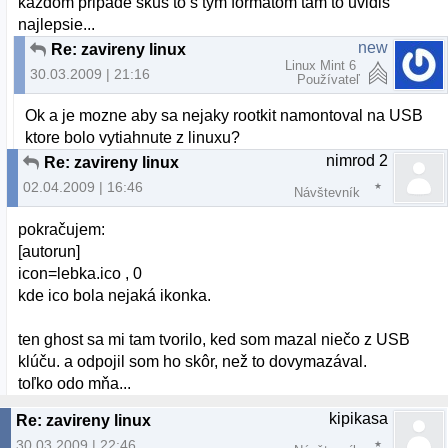
kazdom pripade skus to s tym formatom tam to uvidis
najlepsie...
new
Re: zavireny linux
Linux Mint 6
30.03.2009 | 21:16
Používateľ
Ok a je mozne aby sa nejaky rootkit namontoval na USB
ktore bolo vytiahnute z linuxu?
nimrod 2
Re: zavireny linux
02.04.2009 | 16:46
Návštevník
pokračujem:
[autorun]
icon=lebka.ico , 0
kde ico bola nejaká ikonka.
ten ghost sa mi tam tvorilo, ked som mazal niečo z USB
klúču. a odpojil som ho skôr, než to dovymazával.
toľko odo mňa...
kipikasa
Re: zavireny linux
30.03.2009 | 22:46