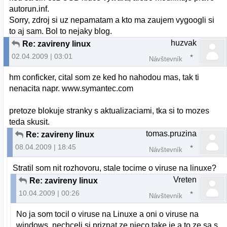
autorun.inf.
Sorry, zdroj si uz nepamatam a kto ma zaujem vygoogli si
to aj sam. Bol to nejaky blog.
huzvak
Re: zavireny linux
02.04.2009 | 03:01
Návštevník
hm conficker, cital som ze ked ho nahodou mas, tak ti
nenacita napr. www.symantec.com
pretoze blokuje stranky s aktualizaciami, tka si to mozes
teda skusit.
tomas.pruzina
Re: zavireny linux
08.04.2009 | 18:45
Návštevník
Stratil som nit rozhovoru, stale tocime o viruse na linuxe?
Vreten
Re: zavireny linux
10.04.2009 | 00:26
Návštevník
No ja som tocil o viruse na Linuxe a oni o viruse na
windows, nechceli si priznat ze nieco take je a to ze sa s