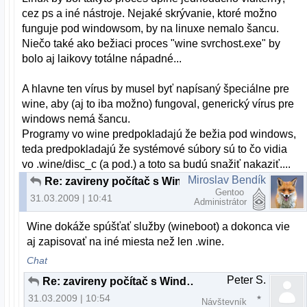
cez ps a iné nástroje. Nejaké skrývanie, ktoré možno
funguje pod windowsom, by na linuxe nemalo šancu.
Niečo také ako bežiaci proces "wine svrchost.exe" by
bolo aj laikovy totálne nápadné...
A hlavne ten vírus by musel byť napísaný špeciálne pre
wine, aby (aj to iba možno) fungoval, generický vírus pre
windows nemá šancu.
Programy vo wine predpokladajú že bežia pod windows,
teda predpokladajú že systémové súbory sú to čo vidia
vo .wine/disc_c (a pod.) a toto sa budú snažiť nakaziť....
Miroslav Bendík
Re: zavireny počítač s Windows
Gentoo
31.03.2009 | 10:41
Administrátor
Wine dokáže spúšťať služby (wineboot) a dokonca vie
aj zapisovať na iné miesta než len .wine.
Chat
Peter S.
Re: zavireny počítač s Windows
31.03.2009 | 10:54
Návštevník