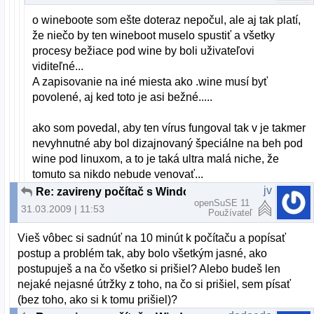
o wineboote som ešte doteraz nepočul, ale aj tak platí,
že niečo by ten wineboot muselo spustiť a všetky
procesy bežiace pod wine by boli uživateľovi
viditeľné...
A zapisovanie na iné miesta ako .wine musí byť
povolené, aj ked toto je asi bežné.....
ako som povedal, aby ten vírus fungoval tak v je takmer
nevyhnutné aby bol dizajnovaný špeciálne na beh pod
wine pod linuxom, a to je taká ultra malá niche, že
tomuto sa nikdo nebude venovať...
jv
Re: zavireny počítač s Windows
openSuSE 11
31.03.2009 | 11:53
Používateľ
Vieš vôbec si sadnúť na 10 minút k počítaču a popísať
postup a problém tak, aby bolo všetkým jasné, ako
postupuješ a na čo všetko si prišiel? Alebo budeš len
nejaké nejasné útržky z toho, na čo si prišiel, sem písať
(bez toho, ako si k tomu prišiel)?