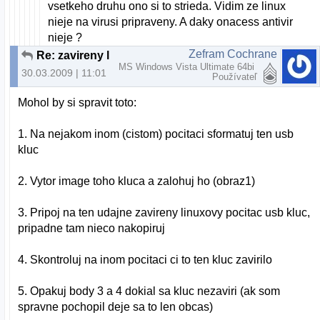
vsetkeho druhu ono si to strieda. Vidim ze linux
nieje na virusi pripraveny. A daky onacess antivir
nieje ?
Zefram Cochrane
Re: zavireny linux
MS Windows Vista Ultimate 64bi
30.03.2009 | 11:01
Používateľ
Mohol by si spravit toto:
1. Na nejakom inom (cistom) pocitaci sformatuj ten usb
kluc
2. Vytor image toho kluca a zalohuj ho (obraz1)
3. Pripoj na ten udajne zavireny linuxovy pocitac usb kluc,
pripadne tam nieco nakopiruj
4. Skontroluj na inom pocitaci ci to ten kluc zavirilo
5. Opakuj body 3 a 4 dokial sa kluc nezaviri (ak som
spravne pochopil deje sa to len obcas)