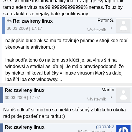
Ak si v linuxe instaloval baliky iba cez apt-get/synaptic tak
tam ziaden virus na 99.999999999999% nemas. To uz by
sa rozkriklo, ze nejaky balik je infikovany.
Peter S.
Re: zavireny linux
30.03.2009 | 17:17
Návštevník
najlepšie bude ak sa mu to zavíruje priamo v stroji kde robí
skenovanie antivírom. :)
Inak podľa toho čo na tom usb kľúči je, sa vírus šíri na
windowsi a stadiaľ asi ďalej. Je málo pravdepodobné, že
by niekto infikoval balíčky v linuxe vírusom ktorý sa dalej
iba šíri iba cez windowsy....
Martin
Re: zavireny linux
30.03.2009 | 17:07
Návštevník
Napíš odkiaľ si, možno sa niekto skúsený z blízkeho okolia
rád príde pozrieť na tú raritu :)
garcia82
Re: zavireny linux
Win7 + Manjaro