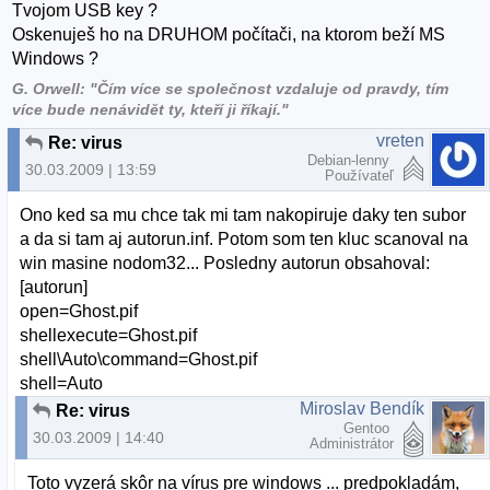
Tvojom USB key ?
Oskenuješ ho na DRUHOM počítači, na ktorom beží MS
Windows ?
G. Orwell: "Čím více se společnost vzdaluje od pravdy, tím
více bude nenávidět ty, kteří ji říkají."
vreten
Re: virus
Debian-lenny
30.03.2009 | 13:59
Používateľ
Ono ked sa mu chce tak mi tam nakopiruje daky ten subor
a da si tam aj autorun.inf. Potom som ten kluc scanoval na
win masine nodom32... Posledny autorun obsahoval:
[autorun]
open=Ghost.pif
shellexecute=Ghost.pif
shell\Auto\command=Ghost.pif
shell=Auto
Miroslav Bendík
Re: virus
Gentoo
30.03.2009 | 14:40
Administrátor
Toto vyzerá skôr na vírus pre windows ... predpokladám,