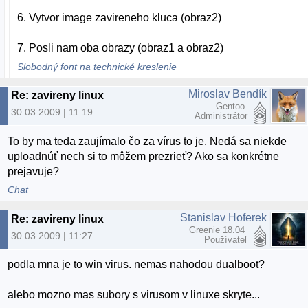
6. Vytvor image zavireneho kluca (obraz2)
7. Posli nam oba obrazy (obraz1 a obraz2)
Slobodný font na technické kreslenie
Miroslav Bendík
Re: zavireny linux
Gentoo
30.03.2009 | 11:19
Administrátor
To by ma teda zaujímalo čo za vírus to je. Nedá sa niekde
uploadnúť nech si to môžem prezrieť? Ako sa konkrétne
prejavuje?
Chat
Stanislav Hoferek
Re: zavireny linux
Greenie 18.04
30.03.2009 | 11:27
Používateľ
podla mna je to win virus. nemas nahodou dualboot?
alebo mozno mas subory s virusom v linuxe skryte...