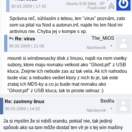
Ubuntu 9.04 64bit , XP
30.03.2009 | 17:42
Používateľ
Správna reč, súhlasím s tebou, ten "virus" poznám, zato
som sa pital na Nod a autorun.inf, najde ho len Nod ini
antivirus nie. Chyba jej v kompe s xp.
The_MiOS
Re: virus
30.03.2009 | 21:08
Návštevník
mounti si windowsacky disk z linuxu, najdi na nom vsetky
subory, ktore maju rovnaku velkost ako "Ghost.pif" z USB
kluca. Zrejme ich nebude zas az tak vela. Ak ich nahodou
bude viac a nebudes vediet ktory z nich to je, tak este
zrataj ich MD5-ky a co ju bude mat rovnaku ako
"Ghost.pif" z USB kluca, tak to proste odmaz :)
Bedňa
Re: zavireny linux
30.03.2009 | 14:52
Návštevník
Ja si myslím že si robíš srandu, pokiaľ nie, tak jediný
spôsob ako sa tam môže dostať ten vír je s tej win mašiny